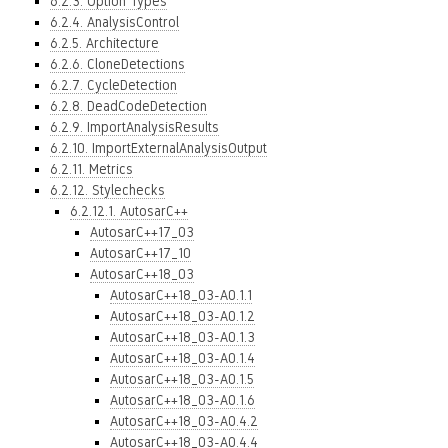
6.2.3. Option Types
6.2.4. AnalysisControl
6.2.5. Architecture
6.2.6. CloneDetections
6.2.7. CycleDetection
6.2.8. DeadCodeDetection
6.2.9. ImportAnalysisResults
6.2.10. ImportExternalAnalysisOutput
6.2.11. Metrics
6.2.12. Stylechecks
6.2.12.1. AutosarC++
AutosarC++17_03
AutosarC++17_10
AutosarC++18_03
AutosarC++18_03-A0.1.1
AutosarC++18_03-A0.1.2
AutosarC++18_03-A0.1.3
AutosarC++18_03-A0.1.4
AutosarC++18_03-A0.1.5
AutosarC++18_03-A0.1.6
AutosarC++18_03-A0.4.2
AutosarC++18_03-A0.4.4