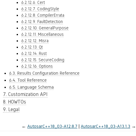
6.2.12.6. Cert
6.2.12.7. CodingStyle
6.2.12.8. CompilerErrata
6.2.12.9. FaultDetection
6.2.12.10. GeneralPurpose
6.2.12.11. Miscellaneous
6.2.12.12. Misra
6.2.12.13. Qt
6.2.12.14. Rust
6.2.12.15. SecureCoding
6.2.12.16. Options
6.3. Results Configuration Reference
6.4. Tool Reference
6.5. Language Schema
7. Customization API
8. HOWTOs
9. Legal
←
AutosarC++18_03-A12.8.7
AutosarC++18_03-A13.1.3
→