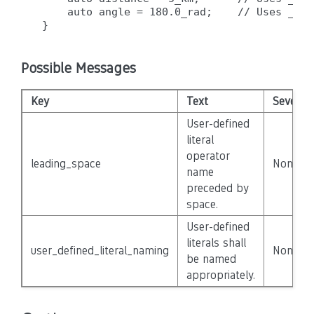
    auto angle = 180.0_rad;    // Uses _rad
Possible Messages
Key
Text
Severity
User-defined
literal
operator
leading_space
None
name
preceded by
space.
User-defined
literals shall
user_defined_literal_naming
None
be named
appropriately.