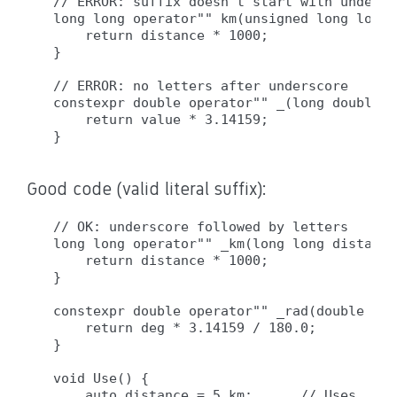
// ERROR: suffix doesn't start with undersco
long long operator"" km(unsigned long long 
    return distance * 1000;

}

// ERROR: no letters after underscore

constexpr double operator"" _(long double v
    return value * 3.14159;

Good code (valid literal suffix):
// OK: underscore followed by letters

long long operator"" _km(long long distance)
    return distance * 1000;

}

constexpr double operator"" _rad(double deg)
    return deg * 3.14159 / 180.0;

}

void Use() {

    auto distance = 5_km;      // Uses _km 