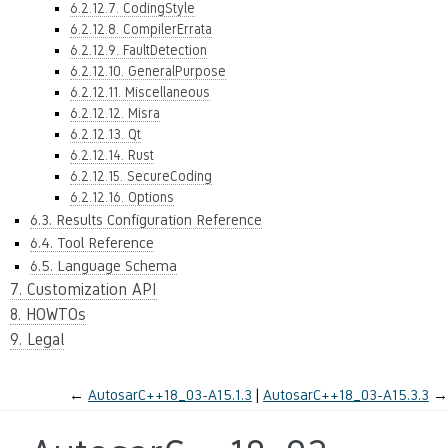
6.2.12.7. CodingStyle
6.2.12.8. CompilerErrata
6.2.12.9. FaultDetection
6.2.12.10. GeneralPurpose
6.2.12.11. Miscellaneous
6.2.12.12. Misra
6.2.12.13. Qt
6.2.12.14. Rust
6.2.12.15. SecureCoding
6.2.12.16. Options
6.3. Results Configuration Reference
6.4. Tool Reference
6.5. Language Schema
7. Customization API
8. HOWTOs
9. Legal
←
AutosarC++18_03-A15.1.3
AutosarC++18_03-A15.3.3
→