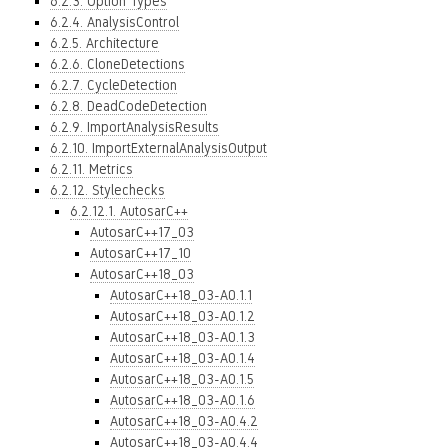
6.2.3. Option Types
6.2.4. AnalysisControl
6.2.5. Architecture
6.2.6. CloneDetections
6.2.7. CycleDetection
6.2.8. DeadCodeDetection
6.2.9. ImportAnalysisResults
6.2.10. ImportExternalAnalysisOutput
6.2.11. Metrics
6.2.12. Stylechecks
6.2.12.1. AutosarC++
AutosarC++17_03
AutosarC++17_10
AutosarC++18_03
AutosarC++18_03-A0.1.1
AutosarC++18_03-A0.1.2
AutosarC++18_03-A0.1.3
AutosarC++18_03-A0.1.4
AutosarC++18_03-A0.1.5
AutosarC++18_03-A0.1.6
AutosarC++18_03-A0.4.2
AutosarC++18_03-A0.4.4