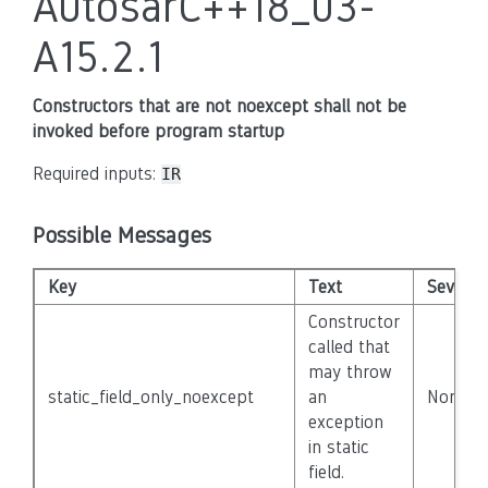
AutosarC++18_03-
A15.2.1
Constructors that are not noexcept shall not be
invoked before program startup
Required inputs:
IR
Possible Messages
Key
Text
Severity
Constructor
called that
may throw
static_field_only_noexcept
an
None
exception
in static
field.