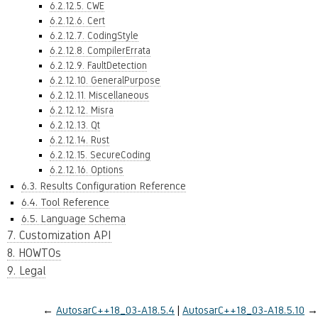
6.2.12.5. CWE
6.2.12.6. Cert
6.2.12.7. CodingStyle
6.2.12.8. CompilerErrata
6.2.12.9. FaultDetection
6.2.12.10. GeneralPurpose
6.2.12.11. Miscellaneous
6.2.12.12. Misra
6.2.12.13. Qt
6.2.12.14. Rust
6.2.12.15. SecureCoding
6.2.12.16. Options
6.3. Results Configuration Reference
6.4. Tool Reference
6.5. Language Schema
7. Customization API
8. HOWTOs
9. Legal
←
AutosarC++18_03-A18.5.4
AutosarC++18_03-A18.5.10
→