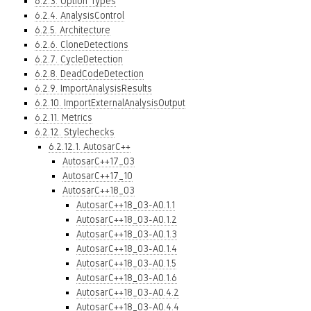
6.2.3. Option Types
6.2.4. AnalysisControl
6.2.5. Architecture
6.2.6. CloneDetections
6.2.7. CycleDetection
6.2.8. DeadCodeDetection
6.2.9. ImportAnalysisResults
6.2.10. ImportExternalAnalysisOutput
6.2.11. Metrics
6.2.12. Stylechecks
6.2.12.1. AutosarC++
AutosarC++17_03
AutosarC++17_10
AutosarC++18_03
AutosarC++18_03-A0.1.1
AutosarC++18_03-A0.1.2
AutosarC++18_03-A0.1.3
AutosarC++18_03-A0.1.4
AutosarC++18_03-A0.1.5
AutosarC++18_03-A0.1.6
AutosarC++18_03-A0.4.2
AutosarC++18_03-A0.4.4