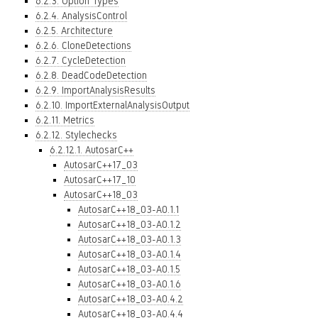
6.2.3. Option Types
6.2.4. AnalysisControl
6.2.5. Architecture
6.2.6. CloneDetections
6.2.7. CycleDetection
6.2.8. DeadCodeDetection
6.2.9. ImportAnalysisResults
6.2.10. ImportExternalAnalysisOutput
6.2.11. Metrics
6.2.12. Stylechecks
6.2.12.1. AutosarC++
AutosarC++17_03
AutosarC++17_10
AutosarC++18_03
AutosarC++18_03-A0.1.1
AutosarC++18_03-A0.1.2
AutosarC++18_03-A0.1.3
AutosarC++18_03-A0.1.4
AutosarC++18_03-A0.1.5
AutosarC++18_03-A0.1.6
AutosarC++18_03-A0.4.2
AutosarC++18_03-A0.4.4