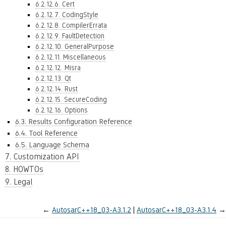
6.2.12.6. Cert
6.2.12.7. CodingStyle
6.2.12.8. CompilerErrata
6.2.12.9. FaultDetection
6.2.12.10. GeneralPurpose
6.2.12.11. Miscellaneous
6.2.12.12. Misra
6.2.12.13. Qt
6.2.12.14. Rust
6.2.12.15. SecureCoding
6.2.12.16. Options
6.3. Results Configuration Reference
6.4. Tool Reference
6.5. Language Schema
7. Customization API
8. HOWTOs
9. Legal
←
AutosarC++18_03-A3.1.2
AutosarC++18_03-A3.1.4
→