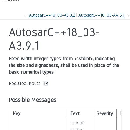
←
AutosarC++18_03-A3.3.2
AutosarC++18_03-A4.5.1
→
AutosarC++18_03-
A3.9.1
Fixed width integer types from <cstdint>, indicating
the size and signedness, shall be used in place of the
basic numerical types
Required inputs:
IR
Possible Messages
Key
Text
Severity
Disa
Use of
badly