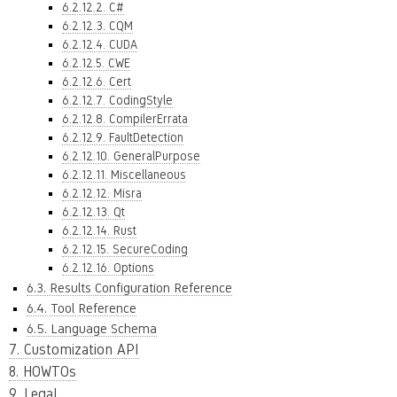
6.2.12.2. C#
6.2.12.3. CQM
6.2.12.4. CUDA
6.2.12.5. CWE
6.2.12.6. Cert
6.2.12.7. CodingStyle
6.2.12.8. CompilerErrata
6.2.12.9. FaultDetection
6.2.12.10. GeneralPurpose
6.2.12.11. Miscellaneous
6.2.12.12. Misra
6.2.12.13. Qt
6.2.12.14. Rust
6.2.12.15. SecureCoding
6.2.12.16. Options
6.3. Results Configuration Reference
6.4. Tool Reference
6.5. Language Schema
7. Customization API
8. HOWTOs
9. Legal