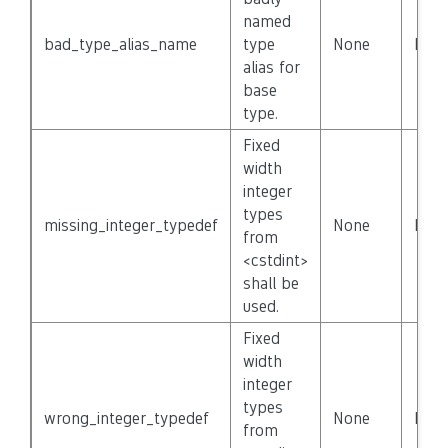
named
bad_type_alias_name
type
None
Fals
alias for
base
type.
Fixed
width
integer
types
missing_integer_typedef
None
Fals
from
<cstdint>
shall be
used.
Fixed
width
integer
types
wrong_integer_typedef
None
Fals
from