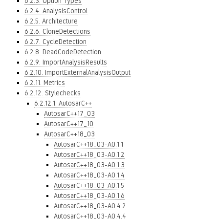
6.2.3. Option Types
6.2.4. AnalysisControl
6.2.5. Architecture
6.2.6. CloneDetections
6.2.7. CycleDetection
6.2.8. DeadCodeDetection
6.2.9. ImportAnalysisResults
6.2.10. ImportExternalAnalysisOutput
6.2.11. Metrics
6.2.12. Stylechecks
6.2.12.1. AutosarC++
AutosarC++17_03
AutosarC++17_10
AutosarC++18_03
AutosarC++18_03-A0.1.1
AutosarC++18_03-A0.1.2
AutosarC++18_03-A0.1.3
AutosarC++18_03-A0.1.4
AutosarC++18_03-A0.1.5
AutosarC++18_03-A0.1.6
AutosarC++18_03-A0.4.2
AutosarC++18_03-A0.4.4