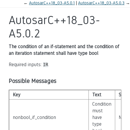
←
AutosarC++18_03-A5.0.1
AutosarC++18_03-A5.0.3
→
AutosarC++18_03-
A5.0.2
The condition of an if-statement and the condition of
an iteration statement shall have type bool
Required inputs:
IR
Possible Messages
Key
Text
Sever
Condition
must
nonbool_if_condition
have
None
type