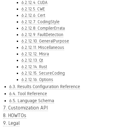
6.2.12.4. CUDA
6.2.12.5. CWE
6.2.12.6. Cert
6.2.12.7. CodingStyle
6.2.12.8. CompilerErrata
6.2.12.9. FaultDetection
6.2.12.10. GeneralPurpose
6.2.12.11. Miscellaneous
6.2.12.12. Misra
6.2.12.13. Qt
6.2.12.14. Rust
6.2.12.15. SecureCoding
6.2.12.16. Options
6.3. Results Configuration Reference
6.4. Tool Reference
6.5. Language Schema
7. Customization API
8. HOWTOs
9. Legal