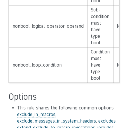
bool
Sub-
condition
must
nonbool_logical_operator_operand
None
have
type
bool
Condition
must
nonbool_loop_condition
have
None
type
bool
Options
This rule shares the following common options:
exclude_in_macros
,
exclude_messages_in_system_headers
,
excludes
,
extend_exclude_to_macro_invocations
,
includes
,