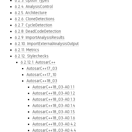
6.2.3. Option Types
6.2.4. AnalysisControl
6.2.5. Architecture
6.2.6. CloneDetections
6.2.7. CycleDetection
6.2.8. DeadCodeDetection
6.2.9. ImportAnalysisResults
6.2.10. ImportExternalAnalysisOutput
6.2.11. Metrics
6.2.12. Stylechecks
6.2.12.1. AutosarC++
AutosarC++17_03
AutosarC++17_10
AutosarC++18_03
AutosarC++18_03-A0.1.1
AutosarC++18_03-A0.1.2
AutosarC++18_03-A0.1.3
AutosarC++18_03-A0.1.4
AutosarC++18_03-A0.1.5
AutosarC++18_03-A0.1.6
AutosarC++18_03-A0.4.2
AutosarC++18_03-A0.4.4