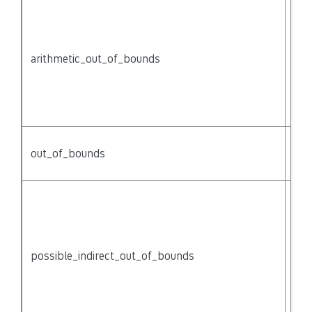
Poi
ari
{no
mig
arithmetic_out_of_bounds
poi
out
bou
{na
Acc
out_of_bounds
arr
of 
Poi
indi
acc
thr
possible_indirect_out_of_bounds
{no
mig
of 
acc