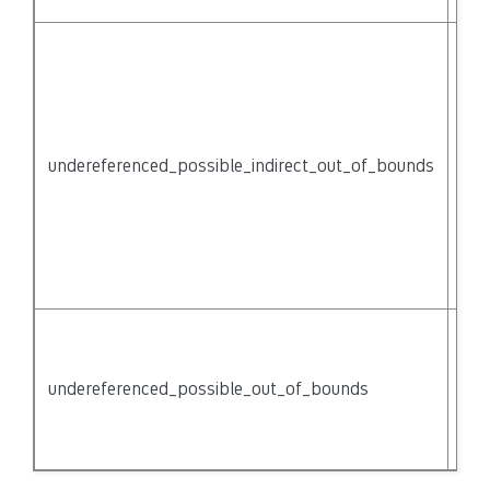
der
Poi
indi
acc
thr
{no
undereferenced_possible_indirect_out_of_bounds
mig
pas
acc
{na
not
der
Acc
be 
the
undereferenced_possible_out_of_bounds
the
not
der