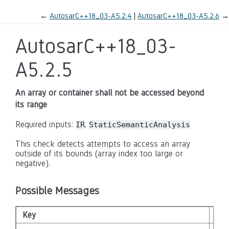
←
AutosarC++18_03-A5.2.4
AutosarC++18_03-A5.2.6
→
AutosarC++18_03-
A5.2.5
An array or container shall not be accessed beyond
its range
Required inputs:
,
IR
StaticSemanticAnalysis
This check detects attempts to access an array
outside of its bounds (array index too large or
negative).
Possible Messages
Key
Tex