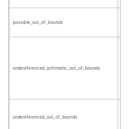
{na
Acc
arr
possible_out_of_bounds
be 
bo
Poi
ari
{no
mig
undereferenced_arithmetic_out_of_bounds
poi
pas
of 
(bu
der
Acc
pas
undereferenced_out_of_bounds
of 
(bu