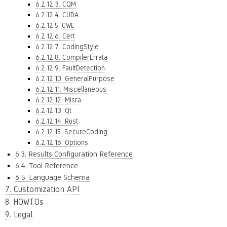
6.2.12.3. CQM
6.2.12.4. CUDA
6.2.12.5. CWE
6.2.12.6. Cert
6.2.12.7. CodingStyle
6.2.12.8. CompilerErrata
6.2.12.9. FaultDetection
6.2.12.10. GeneralPurpose
6.2.12.11. Miscellaneous
6.2.12.12. Misra
6.2.12.13. Qt
6.2.12.14. Rust
6.2.12.15. SecureCoding
6.2.12.16. Options
6.3. Results Configuration Reference
6.4. Tool Reference
6.5. Language Schema
7. Customization API
8. HOWTOs
9. Legal