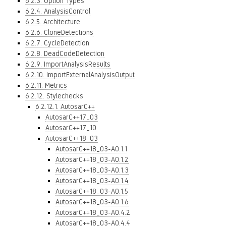
6.2.3. Option Types
6.2.4. AnalysisControl
6.2.5. Architecture
6.2.6. CloneDetections
6.2.7. CycleDetection
6.2.8. DeadCodeDetection
6.2.9. ImportAnalysisResults
6.2.10. ImportExternalAnalysisOutput
6.2.11. Metrics
6.2.12. Stylechecks
6.2.12.1. AutosarC++
AutosarC++17_03
AutosarC++17_10
AutosarC++18_03
AutosarC++18_03-A0.1.1
AutosarC++18_03-A0.1.2
AutosarC++18_03-A0.1.3
AutosarC++18_03-A0.1.4
AutosarC++18_03-A0.1.5
AutosarC++18_03-A0.1.6
AutosarC++18_03-A0.4.2
AutosarC++18_03-A0.4.4