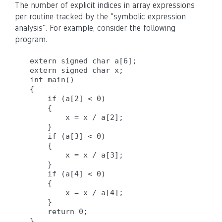
The number of explicit indices in array expressions
per routine tracked by the "symbolic expression
analysis". For example, consider the following
program.
extern signed char a[6];

extern signed char x;

int main()

{

    if (a[2] < 0)

    {

        x = x / a[2];

    }

    if (a[3] < 0)

    {

        x = x / a[3];

    }

    if (a[4] < 0)

    {

        x = x / a[4];

    }

    return 0;
