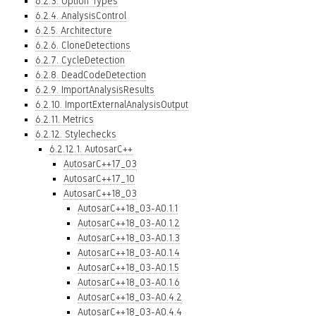
6.2.3. Option Types
6.2.4. AnalysisControl
6.2.5. Architecture
6.2.6. CloneDetections
6.2.7. CycleDetection
6.2.8. DeadCodeDetection
6.2.9. ImportAnalysisResults
6.2.10. ImportExternalAnalysisOutput
6.2.11. Metrics
6.2.12. Stylechecks
6.2.12.1. AutosarC++
AutosarC++17_03
AutosarC++17_10
AutosarC++18_03
AutosarC++18_03-A0.1.1
AutosarC++18_03-A0.1.2
AutosarC++18_03-A0.1.3
AutosarC++18_03-A0.1.4
AutosarC++18_03-A0.1.5
AutosarC++18_03-A0.1.6
AutosarC++18_03-A0.4.2
AutosarC++18_03-A0.4.4