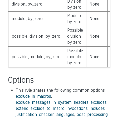
Division
division_by_zero
None
Fal
by zero
Modulo
modulo_by_zero
None
Fal
by zero
Possible
possible_division_by_zero
division
None
Fal
by zero
Possible
possible_modulo_by_zero
modulo
None
Fal
by zero
Options
This rule shares the following common options:
exclude_in_macros
,
exclude_messages_in_system_headers
,
excludes
,
extend_exclude_to_macro_invocations
,
includes
,
justification_checker
,
languages
,
post_processing
,