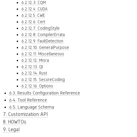
6.2.12.3. CQM
6.2.12.4. CUDA
6.2.12.5. CWE
6.2.12.6. Cert
6.2.12.7. CodingStyle
6.2.12.8. CompilerErrata
6.2.12.9. FaultDetection
6.2.12.10. GeneralPurpose
6.2.12.11. Miscellaneous
6.2.12.12. Misra
6.2.12.13. Qt
6.2.12.14. Rust
6.2.12.15. SecureCoding
6.2.12.16. Options
6.3. Results Configuration Reference
6.4. Tool Reference
6.5. Language Schema
7. Customization API
8. HOWTOs
9. Legal