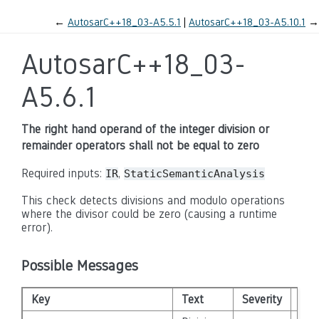
←
AutosarC++18_03-A5.5.1
AutosarC++18_03-A5.10.1
→
AutosarC++18_03-
A5.6.1
The right hand operand of the integer division or
remainder operators shall not be equal to zero
Required inputs:
,
IR
StaticSemanticAnalysis
This check detects divisions and modulo operations
where the divisor could be zero (causing a runtime
error).
Possible Messages
Key
Text
Severity
Dis