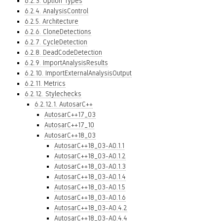
6.2.3. Option Types
6.2.4. AnalysisControl
6.2.5. Architecture
6.2.6. CloneDetections
6.2.7. CycleDetection
6.2.8. DeadCodeDetection
6.2.9. ImportAnalysisResults
6.2.10. ImportExternalAnalysisOutput
6.2.11. Metrics
6.2.12. Stylechecks
6.2.12.1. AutosarC++
AutosarC++17_03
AutosarC++17_10
AutosarC++18_03
AutosarC++18_03-A0.1.1
AutosarC++18_03-A0.1.2
AutosarC++18_03-A0.1.3
AutosarC++18_03-A0.1.4
AutosarC++18_03-A0.1.5
AutosarC++18_03-A0.1.6
AutosarC++18_03-A0.4.2
AutosarC++18_03-A0.4.4