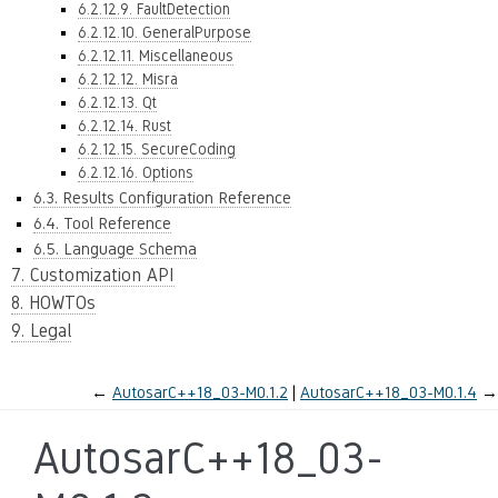
6.2.12.9. FaultDetection
6.2.12.10. GeneralPurpose
6.2.12.11. Miscellaneous
6.2.12.12. Misra
6.2.12.13. Qt
6.2.12.14. Rust
6.2.12.15. SecureCoding
6.2.12.16. Options
6.3. Results Configuration Reference
6.4. Tool Reference
6.5. Language Schema
7. Customization API
8. HOWTOs
9. Legal
←
AutosarC++18_03-M0.1.2
AutosarC++18_03-M0.1.4
→
AutosarC++18_03-