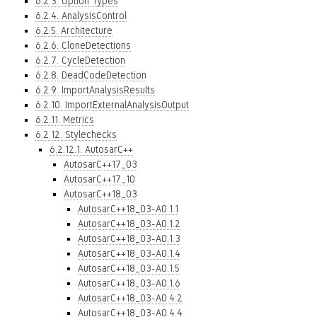
6.2.3. Option Types
6.2.4. AnalysisControl
6.2.5. Architecture
6.2.6. CloneDetections
6.2.7. CycleDetection
6.2.8. DeadCodeDetection
6.2.9. ImportAnalysisResults
6.2.10. ImportExternalAnalysisOutput
6.2.11. Metrics
6.2.12. Stylechecks
6.2.12.1. AutosarC++
AutosarC++17_03
AutosarC++17_10
AutosarC++18_03
AutosarC++18_03-A0.1.1
AutosarC++18_03-A0.1.2
AutosarC++18_03-A0.1.3
AutosarC++18_03-A0.1.4
AutosarC++18_03-A0.1.5
AutosarC++18_03-A0.1.6
AutosarC++18_03-A0.4.2
AutosarC++18_03-A0.4.4