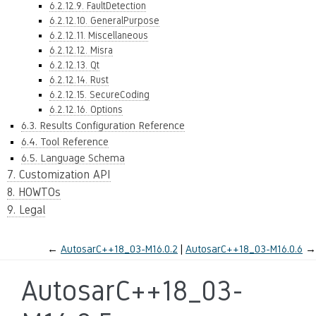
6.2.12.9. FaultDetection
6.2.12.10. GeneralPurpose
6.2.12.11. Miscellaneous
6.2.12.12. Misra
6.2.12.13. Qt
6.2.12.14. Rust
6.2.12.15. SecureCoding
6.2.12.16. Options
6.3. Results Configuration Reference
6.4. Tool Reference
6.5. Language Schema
7. Customization API
8. HOWTOs
9. Legal
←
AutosarC++18_03-M16.0.2
AutosarC++18_03-M16.0.6
→
AutosarC++18_03-