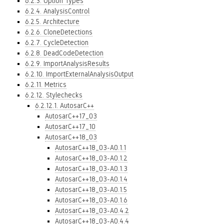
6.2.3. Option Types
6.2.4. AnalysisControl
6.2.5. Architecture
6.2.6. CloneDetections
6.2.7. CycleDetection
6.2.8. DeadCodeDetection
6.2.9. ImportAnalysisResults
6.2.10. ImportExternalAnalysisOutput
6.2.11. Metrics
6.2.12. Stylechecks
6.2.12.1. AutosarC++
AutosarC++17_03
AutosarC++17_10
AutosarC++18_03
AutosarC++18_03-A0.1.1
AutosarC++18_03-A0.1.2
AutosarC++18_03-A0.1.3
AutosarC++18_03-A0.1.4
AutosarC++18_03-A0.1.5
AutosarC++18_03-A0.1.6
AutosarC++18_03-A0.4.2
AutosarC++18_03-A0.4.4