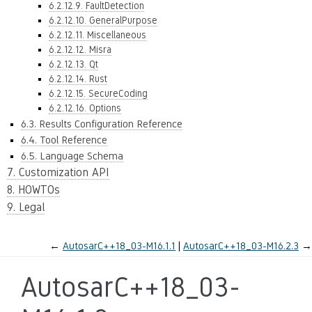
6.2.12.9. FaultDetection
6.2.12.10. GeneralPurpose
6.2.12.11. Miscellaneous
6.2.12.12. Misra
6.2.12.13. Qt
6.2.12.14. Rust
6.2.12.15. SecureCoding
6.2.12.16. Options
6.3. Results Configuration Reference
6.4. Tool Reference
6.5. Language Schema
7. Customization API
8. HOWTOs
9. Legal
←
AutosarC++18_03-M16.1.1
AutosarC++18_03-M16.2.3
→
AutosarC++18_03-