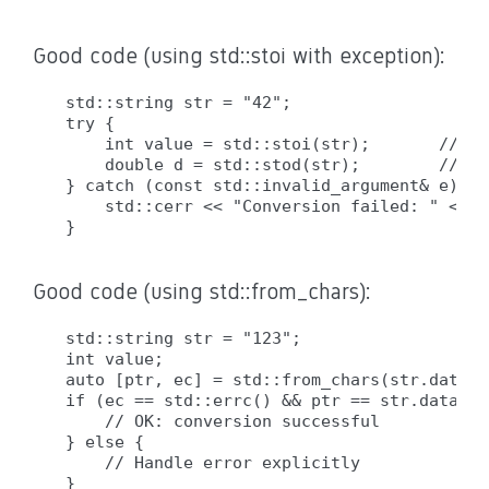
Good code (using std::stoi with exception):
std::string str = "42";

try {

    int value = std::stoi(str);       // OK
    double d = std::stod(str);        // OK
} catch (const std::invalid_argument& e) {

    std::cerr << "Conversion failed: " << e
Good code (using std::from_chars):
std::string str = "123";

int value;

auto [ptr, ec] = std::from_chars(str.data()
if (ec == std::errc() && ptr == str.data() 
    // OK: conversion successful

} else {

    // Handle error explicitly
