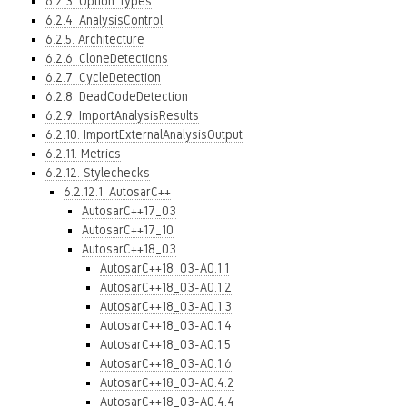
6.2.3. Option Types
6.2.4. AnalysisControl
6.2.5. Architecture
6.2.6. CloneDetections
6.2.7. CycleDetection
6.2.8. DeadCodeDetection
6.2.9. ImportAnalysisResults
6.2.10. ImportExternalAnalysisOutput
6.2.11. Metrics
6.2.12. Stylechecks
6.2.12.1. AutosarC++
AutosarC++17_03
AutosarC++17_10
AutosarC++18_03
AutosarC++18_03-A0.1.1
AutosarC++18_03-A0.1.2
AutosarC++18_03-A0.1.3
AutosarC++18_03-A0.1.4
AutosarC++18_03-A0.1.5
AutosarC++18_03-A0.1.6
AutosarC++18_03-A0.4.2
AutosarC++18_03-A0.4.4