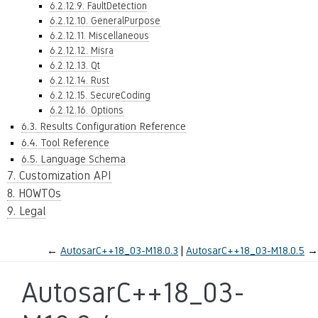
6.2.12.9. FaultDetection
6.2.12.10. GeneralPurpose
6.2.12.11. Miscellaneous
6.2.12.12. Misra
6.2.12.13. Qt
6.2.12.14. Rust
6.2.12.15. SecureCoding
6.2.12.16. Options
6.3. Results Configuration Reference
6.4. Tool Reference
6.5. Language Schema
7. Customization API
8. HOWTOs
9. Legal
←
AutosarC++18_03-M18.0.3
AutosarC++18_03-M18.0.5
→
AutosarC++18_03-