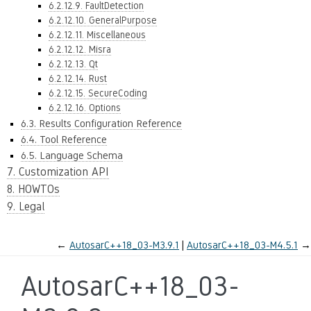
6.2.12.9. FaultDetection
6.2.12.10. GeneralPurpose
6.2.12.11. Miscellaneous
6.2.12.12. Misra
6.2.12.13. Qt
6.2.12.14. Rust
6.2.12.15. SecureCoding
6.2.12.16. Options
6.3. Results Configuration Reference
6.4. Tool Reference
6.5. Language Schema
7. Customization API
8. HOWTOs
9. Legal
←
AutosarC++18_03-M3.9.1
AutosarC++18_03-M4.5.1
→
AutosarC++18_03-