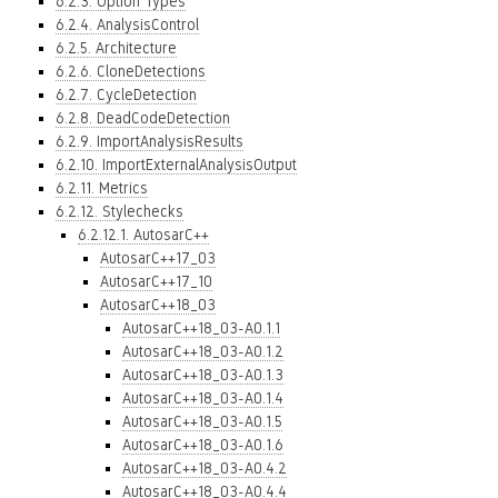
6.2.3. Option Types
6.2.4. AnalysisControl
6.2.5. Architecture
6.2.6. CloneDetections
6.2.7. CycleDetection
6.2.8. DeadCodeDetection
6.2.9. ImportAnalysisResults
6.2.10. ImportExternalAnalysisOutput
6.2.11. Metrics
6.2.12. Stylechecks
6.2.12.1. AutosarC++
AutosarC++17_03
AutosarC++17_10
AutosarC++18_03
AutosarC++18_03-A0.1.1
AutosarC++18_03-A0.1.2
AutosarC++18_03-A0.1.3
AutosarC++18_03-A0.1.4
AutosarC++18_03-A0.1.5
AutosarC++18_03-A0.1.6
AutosarC++18_03-A0.4.2
AutosarC++18_03-A0.4.4