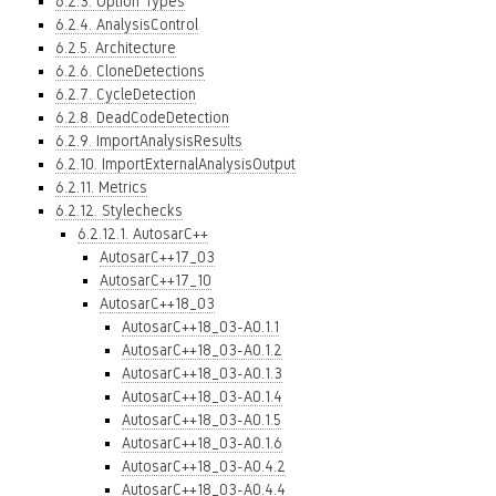
6.2.3. Option Types
6.2.4. AnalysisControl
6.2.5. Architecture
6.2.6. CloneDetections
6.2.7. CycleDetection
6.2.8. DeadCodeDetection
6.2.9. ImportAnalysisResults
6.2.10. ImportExternalAnalysisOutput
6.2.11. Metrics
6.2.12. Stylechecks
6.2.12.1. AutosarC++
AutosarC++17_03
AutosarC++17_10
AutosarC++18_03
AutosarC++18_03-A0.1.1
AutosarC++18_03-A0.1.2
AutosarC++18_03-A0.1.3
AutosarC++18_03-A0.1.4
AutosarC++18_03-A0.1.5
AutosarC++18_03-A0.1.6
AutosarC++18_03-A0.4.2
AutosarC++18_03-A0.4.4