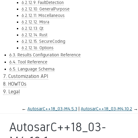
6.2.12.9. FaultDetection
6.2.12.10. GeneralPurpose
6.2.12.11. Miscellaneous
6.2.12.12. Misra
6.2.12.13. Qt
6.2.12.14. Rust
6.2.12.15. SecureCoding
6.2.12.16. Options
6.3. Results Configuration Reference
6.4. Tool Reference
6.5. Language Schema
7. Customization API
8. HOWTOs
9. Legal
←
AutosarC++18_03-M4.5.3
AutosarC++18_03-M4.10.2
→
AutosarC++18_03-