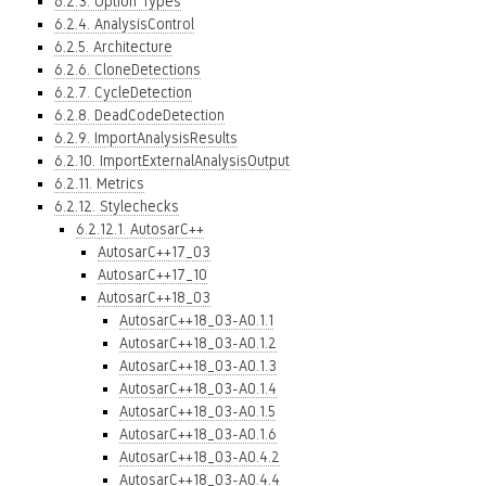
6.2.3. Option Types
6.2.4. AnalysisControl
6.2.5. Architecture
6.2.6. CloneDetections
6.2.7. CycleDetection
6.2.8. DeadCodeDetection
6.2.9. ImportAnalysisResults
6.2.10. ImportExternalAnalysisOutput
6.2.11. Metrics
6.2.12. Stylechecks
6.2.12.1. AutosarC++
AutosarC++17_03
AutosarC++17_10
AutosarC++18_03
AutosarC++18_03-A0.1.1
AutosarC++18_03-A0.1.2
AutosarC++18_03-A0.1.3
AutosarC++18_03-A0.1.4
AutosarC++18_03-A0.1.5
AutosarC++18_03-A0.1.6
AutosarC++18_03-A0.4.2
AutosarC++18_03-A0.4.4