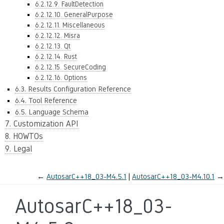
6.2.12.9. FaultDetection
6.2.12.10. GeneralPurpose
6.2.12.11. Miscellaneous
6.2.12.12. Misra
6.2.12.13. Qt
6.2.12.14. Rust
6.2.12.15. SecureCoding
6.2.12.16. Options
6.3. Results Configuration Reference
6.4. Tool Reference
6.5. Language Schema
7. Customization API
8. HOWTOs
9. Legal
←
AutosarC++18_03-M4.5.1
AutosarC++18_03-M4.10.1
→
AutosarC++18_03-