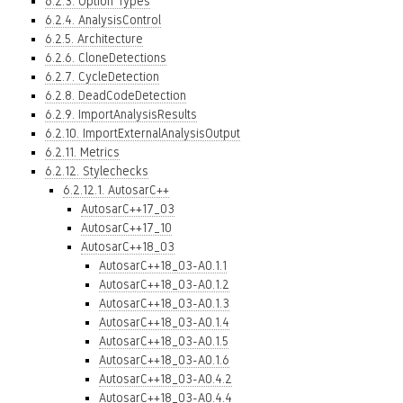
6.2.3. Option Types
6.2.4. AnalysisControl
6.2.5. Architecture
6.2.6. CloneDetections
6.2.7. CycleDetection
6.2.8. DeadCodeDetection
6.2.9. ImportAnalysisResults
6.2.10. ImportExternalAnalysisOutput
6.2.11. Metrics
6.2.12. Stylechecks
6.2.12.1. AutosarC++
AutosarC++17_03
AutosarC++17_10
AutosarC++18_03
AutosarC++18_03-A0.1.1
AutosarC++18_03-A0.1.2
AutosarC++18_03-A0.1.3
AutosarC++18_03-A0.1.4
AutosarC++18_03-A0.1.5
AutosarC++18_03-A0.1.6
AutosarC++18_03-A0.4.2
AutosarC++18_03-A0.4.4