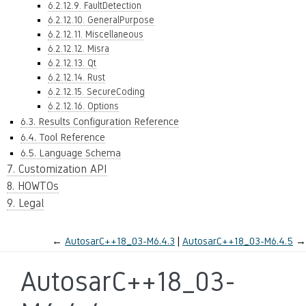
6.2.12.9. FaultDetection
6.2.12.10. GeneralPurpose
6.2.12.11. Miscellaneous
6.2.12.12. Misra
6.2.12.13. Qt
6.2.12.14. Rust
6.2.12.15. SecureCoding
6.2.12.16. Options
6.3. Results Configuration Reference
6.4. Tool Reference
6.5. Language Schema
7. Customization API
8. HOWTOs
9. Legal
←
AutosarC++18_03-M6.4.3
AutosarC++18_03-M6.4.5
→
AutosarC++18_03-