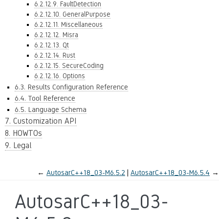
6.2.12.9. FaultDetection
6.2.12.10. GeneralPurpose
6.2.12.11. Miscellaneous
6.2.12.12. Misra
6.2.12.13. Qt
6.2.12.14. Rust
6.2.12.15. SecureCoding
6.2.12.16. Options
6.3. Results Configuration Reference
6.4. Tool Reference
6.5. Language Schema
7. Customization API
8. HOWTOs
9. Legal
←
AutosarC++18_03-M6.5.2
AutosarC++18_03-M6.5.4
→
AutosarC++18_03-