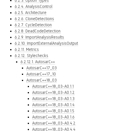
6.2.3. Option Types
6.2.4. AnalysisControl
6.2.5. Architecture
6.2.6. CloneDetections
6.2.7. CycleDetection
6.2.8. DeadCodeDetection
6.2.9. ImportAnalysisResults
6.2.10. ImportExternalAnalysisOutput
6.2.11. Metrics
6.2.12. Stylechecks
6.2.12.1. AutosarC++
AutosarC++17_03
AutosarC++17_10
AutosarC++18_03
AutosarC++18_03-A0.1.1
AutosarC++18_03-A0.1.2
AutosarC++18_03-A0.1.3
AutosarC++18_03-A0.1.4
AutosarC++18_03-A0.1.5
AutosarC++18_03-A0.1.6
AutosarC++18_03-A0.4.2
AutosarC++18_03-A0.4.4