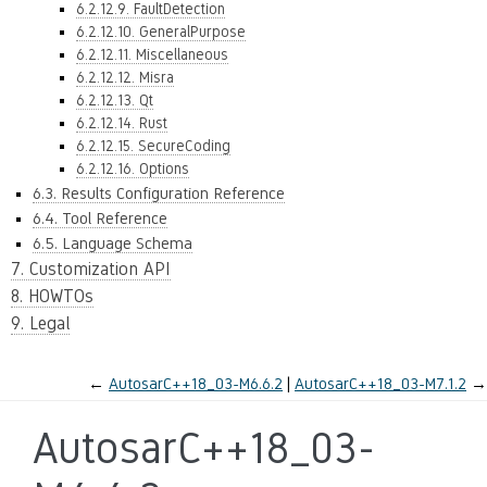
6.2.12.9. FaultDetection
6.2.12.10. GeneralPurpose
6.2.12.11. Miscellaneous
6.2.12.12. Misra
6.2.12.13. Qt
6.2.12.14. Rust
6.2.12.15. SecureCoding
6.2.12.16. Options
6.3. Results Configuration Reference
6.4. Tool Reference
6.5. Language Schema
7. Customization API
8. HOWTOs
9. Legal
←
AutosarC++18_03-M6.6.2
AutosarC++18_03-M7.1.2
→
AutosarC++18_03-