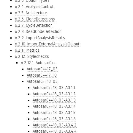
6.2.3. Option Types
6.2.4. AnalysisControl
6.2.5. Architecture
6.2.6. CloneDetections
6.2.7. CycleDetection
6.2.8. DeadCodeDetection
6.2.9. ImportAnalysisResults
6.2.10. ImportExternalAnalysisOutput
6.2.11. Metrics
6.2.12. Stylechecks
6.2.12.1. AutosarC++
AutosarC++17_03
AutosarC++17_10
AutosarC++18_03
AutosarC++18_03-A0.1.1
AutosarC++18_03-A0.1.2
AutosarC++18_03-A0.1.3
AutosarC++18_03-A0.1.4
AutosarC++18_03-A0.1.5
AutosarC++18_03-A0.1.6
AutosarC++18_03-A0.4.2
AutosarC++18_03-A0.4.4