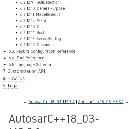
6.2.12.9. FaultDetection
6.2.12.10. GeneralPurpose
6.2.12.11. Miscellaneous
6.2.12.12. Misra
6.2.12.13. Qt
6.2.12.14. Rust
6.2.12.15. SecureCoding
6.2.12.16. Options
6.3. Results Configuration Reference
6.4. Tool Reference
6.5. Language Schema
7. Customization API
8. HOWTOs
9. Legal
←
AutosarC++18_03-M7.5.2
AutosarC++18_03-M8.3.1
→
AutosarC++18_03-