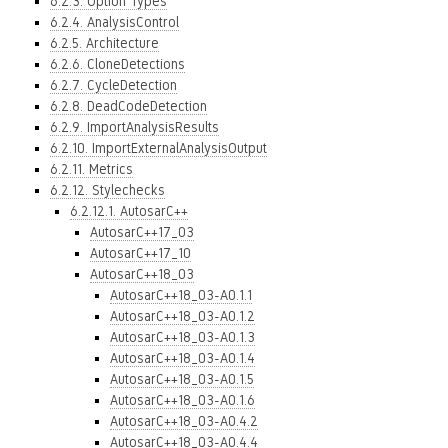
6.2.3. Option Types
6.2.4. AnalysisControl
6.2.5. Architecture
6.2.6. CloneDetections
6.2.7. CycleDetection
6.2.8. DeadCodeDetection
6.2.9. ImportAnalysisResults
6.2.10. ImportExternalAnalysisOutput
6.2.11. Metrics
6.2.12. Stylechecks
6.2.12.1. AutosarC++
AutosarC++17_03
AutosarC++17_10
AutosarC++18_03
AutosarC++18_03-A0.1.1
AutosarC++18_03-A0.1.2
AutosarC++18_03-A0.1.3
AutosarC++18_03-A0.1.4
AutosarC++18_03-A0.1.5
AutosarC++18_03-A0.1.6
AutosarC++18_03-A0.4.2
AutosarC++18_03-A0.4.4