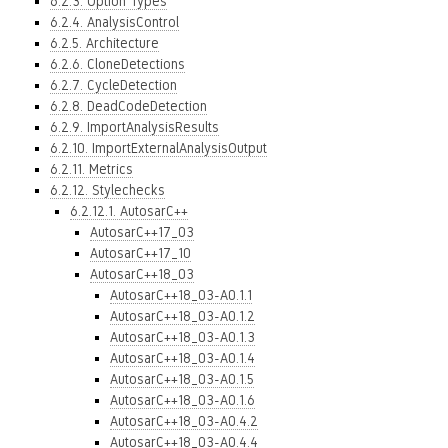
6.2.3. Option Types
6.2.4. AnalysisControl
6.2.5. Architecture
6.2.6. CloneDetections
6.2.7. CycleDetection
6.2.8. DeadCodeDetection
6.2.9. ImportAnalysisResults
6.2.10. ImportExternalAnalysisOutput
6.2.11. Metrics
6.2.12. Stylechecks
6.2.12.1. AutosarC++
AutosarC++17_03
AutosarC++17_10
AutosarC++18_03
AutosarC++18_03-A0.1.1
AutosarC++18_03-A0.1.2
AutosarC++18_03-A0.1.3
AutosarC++18_03-A0.1.4
AutosarC++18_03-A0.1.5
AutosarC++18_03-A0.1.6
AutosarC++18_03-A0.4.2
AutosarC++18_03-A0.4.4