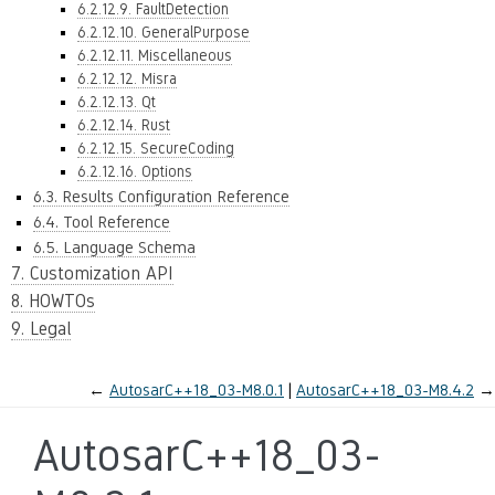
6.2.12.9. FaultDetection
6.2.12.10. GeneralPurpose
6.2.12.11. Miscellaneous
6.2.12.12. Misra
6.2.12.13. Qt
6.2.12.14. Rust
6.2.12.15. SecureCoding
6.2.12.16. Options
6.3. Results Configuration Reference
6.4. Tool Reference
6.5. Language Schema
7. Customization API
8. HOWTOs
9. Legal
←
AutosarC++18_03-M8.0.1
AutosarC++18_03-M8.4.2
→
AutosarC++18_03-