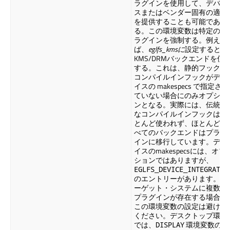
ラグインを使用して、デバ イ
スまたはベンダー固有の適応
を提供することも可能であ
る。この環境変数は特定のプ
ラグインを強制する。例え
ば、
eglfs_kmsに
設定すると
KMS/DRMバックエンドを使
する。これは、静的フックや
コンパイルインフックがデバ
イスの makespecs で指定され
ていない場合にのみオプショ
ンとなる。実際には、伝統的
なコンパイルインフックはほ
とんど使われず、ほとんどす
べてのバックエンドはプラグ
インに移行しています。デバ
イスのmakespecsには、オプ
ションではありますが、
EGLFS_DEVICE_INTEGRATIO
のエントリーがあります。タ
ーゲット・システムに複数の
プラグインが存在する場合、
この環境変数の設定は避けて
ください。デスクトップ環境
では、
環境変数の存
DISPLAY