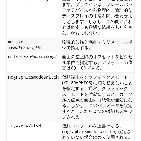
ます。プラグインは、フレームバッ
ファデバイスから物理的、論理的な
ディスプレイの寸法を問い合わせよ
うとします。しかし、この問い合わ
せは必ずしも適切な結果をもたらさ
ないかもしれない。
物理的な幅と高さをミリメートル単
mmsize=
<width>
<height>
位で指定する。
x
<width>
<height
画面の左上隅のオフセットをピクセ
offset=
x
ル単位で指定する。デフォルトの位
置は
である。
(0, 0)
仮想端末をグラフィックスモード
nographicsmodeswitch
(
) に切り替えないこと
KD_GRAPHICS
を指定する。通常、グラフィック
ス・モードを
有効に
すると、カーソ
ルの点滅と画面の白紙化が無効にな
る。しかし、このパラメータを設定
すると、これら 2 つの機能もスキッ
プされる。
仮想コンソールを上書きする。
tty=/dev/ttyN
が設定さ
nographicsmodeswitch
れていない場合にのみ使用される。