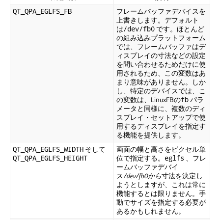
フレームバッファデバイスを
QT_QPA_EGLFS_FB
上書きします。デフォルト
は
です。ほとんど
/dev/fb0
の組み込みプラットフォーム
では、フレームバッファはデ
ィスプレイの寸法などの設定
を問い合わせるためだけに使
用されるため、この変数はあ
まり意味がありません。しか
し、特定のデバイスでは、こ
の変数は、LinuxFBの
パラ
fb
メータと同様に、複数のディ
スプレイ・セットアップで使
用するディスプレイを指定す
る機能を提供します。
そして
画面の幅と高さをピクセル単
QT_QPA_EGLFS_WIDTH
位で指定する。
、フレ
QT_QPA_EGLFS_HEIGHT
eglfs
ームバッファデバイ
ス
/dev/fb0から
寸法を決定し
ようとしますが、これは常に
機能するとは限りません。手
動でサイズを指定する必要が
あるかもしれません。