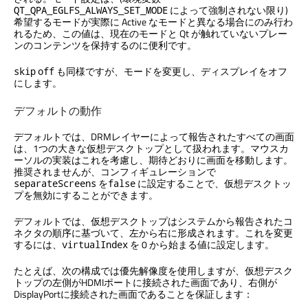
によって強制されない限り)
QT_QPA_EGLFS_ALWAYS_SET_MODE
希望するモードが実際に Active なモードと異なる場合にのみ行わ
れるため、この値は、現在のモードと Qt が触れていないプレー
ンのコンテンツを保持するのに便利です。
も同様ですが、モードを変更し、ディスプレイをオフ
skip
off
にします。
デフォルトの動作
デフォルトでは、DRMレイヤーによって報告されたすべての画面
は、1つの大きな仮想デスクトップとして扱われます。マウスカ
ーソルの実装はこれを考慮し、期待どおりに画面を移動します。
推奨されませんが、コンフィギュレーションで
を
に設定することで、仮想デスクトッ
separateScreens
false
プを無効にすることができます。
デフォルトでは、仮想デスクトップはシステムから報告されたコ
ネクタの順序に基づいて、左から右に形成されます。これを変更
するには、
を 0 から始まる値に設定します。
virtualIndex
たとえば、次の構成では優先解像度を使用しますが、仮想デスク
トップの左側がHDMIポートに接続された画面であり、右側が
DisplayPortに接続された画面であることを保証します：