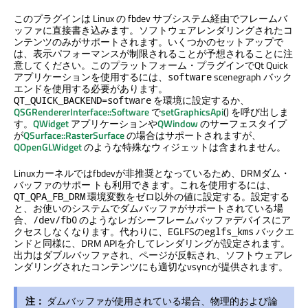
このプラグインは Linux の fbdev サブシステム経由でフレームバ
ッファに直接書き込みます。ソフトウェアレンダリングされたコ
ンテンツのみがサポートされます。いくつかのセットアップで
は、表示パフォーマンスが制限されることが予想されることに注
意してください。このプラットフォーム・プラグインで
Qt Quick
アプリケーションを使用するには、
scenegraph バック
software
エンドを使用する必要があります。
を環境に設定するか、
QT_QUICK_BACKEND=software
QSGRendererInterface::Software
で
setGraphicsApi
() を呼び出しま
す。
QWidget
アプリケーションや
QWindow
のサーフェスタイプ
が
QSurface::RasterSurface
の場合はサポートされますが、
QOpenGLWidget
のような特殊なウィジェットは含まれません。
Linuxカーネルではfbdevが非推奨となっているため、DRMダム・
バッファのサポー トも利用できます。これを使用するには、
環境変数をゼロ以外の値に設定する。設定する
QT_QPA_FB_DRM
と、お使いのシステムでダムバッファがサポートされている場
合、
のようなレガシーフレームバッファデバイスにア
/dev/fb0
クセスしなくなります。代わりに、EGLFSの
バックエ
eglfs_kms
ンドと同様に、DRM APIを介してレンダリングが設定されます。
出力はダブルバッファされ、ページが反転され、ソフトウェアレ
ンダリングされたコンテンツにも適切なvsyncが提供されます。
注：
ダムバッファが使用されている場合、物理的および論