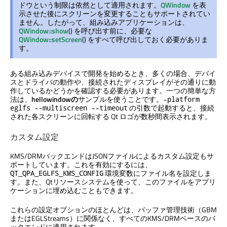
ドウという制限は依然として適用されます。
QWindow
を表
示させた後にスクリーンを変更することもサポートされてい
ません。したがって、組み込みアプリケーションは、
QWindow::show
() を呼び出す前に、必要な
QWindow::setScreen
() をすべて呼び出しておく必要がありま
す。
ある組み込みデバイスで開発を始めるとき、多くの場合、デバイ
スとドライバの動作や、接続されたディスプレイがその通りに動
作しているかどうかを確認する必要があります。一つの簡単な方
法は、
hellowindowの
サンプルを使うことです。
-platform
の引数で起動すると、接続
eglfs --multiscreen --timeout
された各スクリーンに回転する Qt ロゴが数秒間表示されます。
カスタム設定
KMS/DRMバックエンドはJSONファイルによるカスタム設定もサ
ポートしています。これを有効にするには、
環境変数にファイル名を設定しま
QT_QPA_EGLFS_KMS_CONFIG
す。また、Qtリソースシステムを使って、このファイルをアプリ
ケーションに埋め込むこともできます。
これらの設定オプションのほとんどは、バッファ管理技術（GBM
またはEGLStreams）に関係なく、すべてのKMS/DRMベースのバ
ックエンドに適用されます。