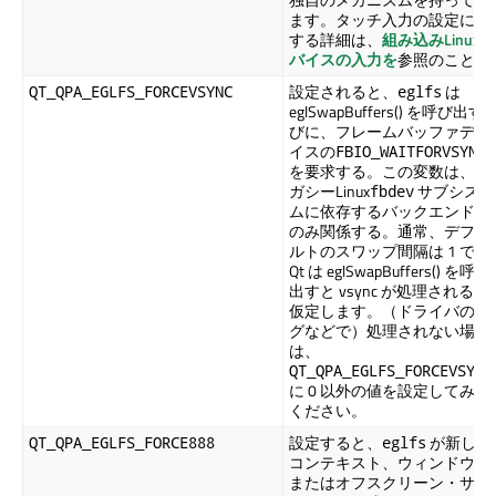
ます。タッチ入力の設定に関
する詳細は、
組み込みLinuxデ
バイスの入力を
参照のこと。
設定されると、
は
QT_QPA_EGLFS_FORCEVSYNC
eglfs
eglSwapBuffers() を呼び出す
びに、フレームバッファデバ
イスの
FBIO_WAITFORVSYNC
を要求する。この変数は、レ
ガシーLinux
サブシステ
fbdev
ムに依存するバックエンドに
のみ関係する。通常、デフォ
ルトのスワップ間隔は 1 で、
Qt は eglSwapBuffers() を呼び
出すと vsync が処理されると
仮定します。（ドライバのバ
グなどで）処理されない場合
は、
QT_QPA_EGLFS_FORCEVSYNC
に 0 以外の値を設定してみて
ください。
設定すると、
が新しい
QT_QPA_EGLFS_FORCE888
eglfs
コンテキスト、ウィンドウ、
またはオフスクリーン・サー