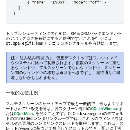
      { "name": "LVDS1", "mode": "off" }

  ]

}
トラブルシューティングのために、KMS/DRMバックエンドから
のデバッグログを有効にすると便利です。これを行うには、
カテゴリロギングルールを有効にします。
qt.qpa.eglfs.kms
注：
組み込み環境では、仮想デスクトップはフルウィンド
ウシステムに比べて制限されます。複数のスクリーンに重な
るウィンドウ、フルスクリーンでないウィンドウ、スクリー
ン間のウィンドウの移動は避けるべきですし、期待通りに機
能しないかもしれません。
一般的な使用例
マルチスクリーンのセットアップで最も一般的で、最もよくサポ
ートされている使用例は、各スクリーン専用の
QQuickWindow
ま
たは
QQuickView
を開くことです。
Qt Quick
scenegraphのデフォル
トの
レンダリングループでは、これらのウィンドウは
threaded
それぞれ専用のレンダリングスレッドを取得します。これは、ス
レッドがvsyncに基づいて独立してスロットルでき、互いに干渉