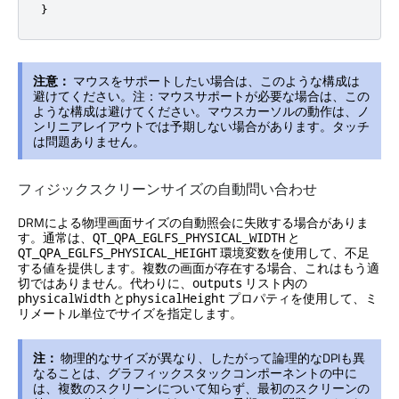
}
注意：
マウスをサポートしたい場合は、このような構成は
避けてください。注：マウスサポートが必要な場合は、この
ような構成は避けてください。マウスカーソルの動作は、ノ
ンリニアレイアウトでは予期しない場合があります。タッチ
は問題ありません。
フィジックスクリーンサイズの自動問い合わせ
DRMによる物理画面サイズの自動照会に失敗する場合がありま
す。通常は、
と
QT_QPA_EGLFS_PHYSICAL_WIDTH
環境変数を使用して、不足
QT_QPA_EGLFS_PHYSICAL_HEIGHT
する値を提供します。複数の画面が存在する場合、これはもう適
切ではありません。代わりに、
リスト内の
outputs
と
プロパティを使用して、ミ
physicalWidth
physicalHeight
リメートル単位でサイズを指定します。
注：
物理的なサイズが異なり、したがって論理的なDPIも異
なることは、グラフィックスタックコンポーネントの中に
は、複数のスクリーンについて知らず、最初のスクリーンの