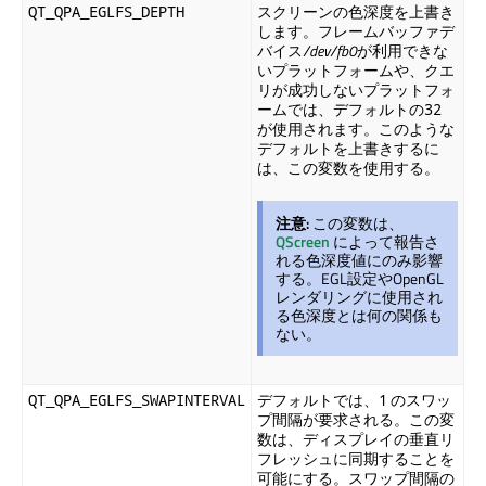
スクリーンの色深度を上書き
QT_QPA_EGLFS_DEPTH
します。フレームバッファデ
バイス
/dev/fb0
が利用できな
いプラットフォームや、クエ
リが成功しないプラットフォ
ームでは、デフォルトの
32
が使用されます。このような
デフォルトを上書きするに
は、この変数を使用する。
注意:
この変数は、
QScreen
によって報告さ
れる色深度値にのみ影響
する。EGL設定やOpenGL
レンダリングに使用され
る色深度とは何の関係も
ない。
デフォルトでは、
のスワッ
QT_QPA_EGLFS_SWAPINTERVAL
1
プ間隔が要求される。この変
数は、ディスプレイの垂直リ
フレッシュに同期することを
可能にする。スワップ間隔の