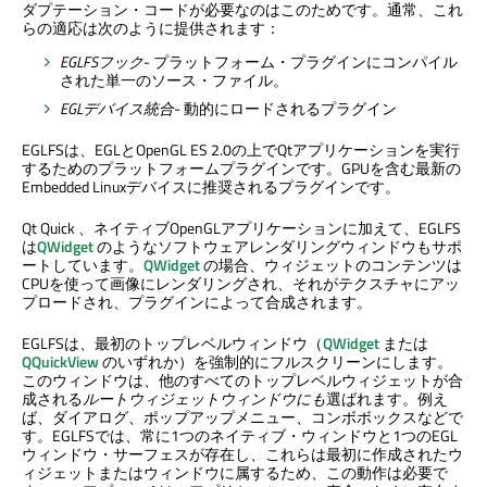
ダプテーション・コードが必要なのはこのためです。通常、これ
らの適応は次のように提供されます：
EGLFSフック
- プラットフォーム・プラグインにコンパイル
された単一のソース・ファイル。
EGLデバイス統合
- 動的にロードされるプラグイン
EGLFSは、EGLとOpenGL ES 2.0の上でQtアプリケーションを実行
するためのプラットフォームプラグインです。GPUを含む最新の
Embedded Linuxデバイスに推奨されるプラグインです。
Qt Quick
、ネイティブOpenGLアプリケーションに加えて、EGLFS
は
QWidget
のようなソフトウェアレンダリングウィンドウもサポ
ートしています。
QWidget
の場合、ウィジェットのコンテンツは
CPUを使って画像にレンダリングされ、それがテクスチャにアッ
プロードされ、プラグインによって合成されます。
EGLFSは、最初のトップレベルウィンドウ（
QWidget
または
QQuickView
のいずれか）を強制的にフルスクリーンにします。
このウィンドウは、他のすべてのトップレベルウィジェットが合
成される
ルートウィジェットウィンドウにも
選ばれます。例え
ば、ダイアログ、ポップアップメニュー、コンボボックスなどで
す。EGLFSでは、常に1つのネイティブ・ウィンドウと1つのEGL
ウィンドウ・サーフェスが存在し、これらは最初に作成されたウ
ィジェットまたはウィンドウに属するため、この動作は必要で