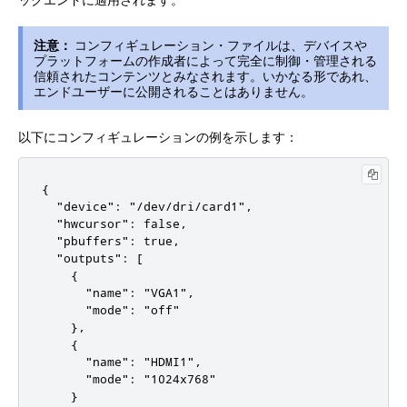
注意：
コンフィギュレーション・ファイルは、デバイスや
プラットフォームの作成者によって完全に制御・管理される
信頼されたコンテンツとみなされます。いかなる形であれ、
エンドユーザーに公開されることはありません。
以下にコンフィギュレーションの例を示します：
{

  "device": "/dev/dri/card1",

  "hwcursor": false,

  "pbuffers": true,

  "outputs": [

    {

      "name": "VGA1",

      "mode": "off"

    },

    {

      "name": "HDMI1",

      "mode": "1024x768"

    }
