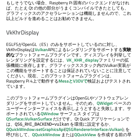
もしそうでない場合、Raspberry Pi 固有のバックエンドがなけれ
ば、たとえ Qt の他の部分がうまくコンパイルできたとしても、
グラフィックスのアクセラレーションは機能しませんので、これ
以上ビルドを進めることはお勧めできません。
VkKhrDisplay
EGLFSがOpenGL（ES）のみをサポートしているのに対し、
VkKhrDisplayは
Vulkan
APIによるレンダリングをサポートする
実験
的な
プラットフォームプラグインです。ディスプレイを列挙して
レンダリングを設定するには、
VK_KHR_display
ファミリーの拡
張機能に依存します。グラフィックススタック内のVulkan実装が
この機能をサポートすることは保証されていないことに注意して
ください。現在、このプラットフォームプラグインは、
Raspberry Pi 4上で動作する
MesaとV3DVで
検証およびテストされ
ています。
このプラットフォームプラグインはOpenGLやソフトウェアレン
ダリングをサポートしていません。そのため、
QWidget
ベースの
ユーザーインターフェイスを表示しようとすると失敗します。サ
ポートされている
QWindow
サーフェス タイプは
QSurface::VulkanSurface
だけです。
Qt Quick
アプリケーションで
は、
を環境に設定するか、
QSG_RHI_BACKEND=vulkan
QQuickWindow::setGraphicsApi
(
QSGRendererInterface::Vulkan
); を
呼び出して、
QQuickWindow
または
QQuickView
を作成する前の早