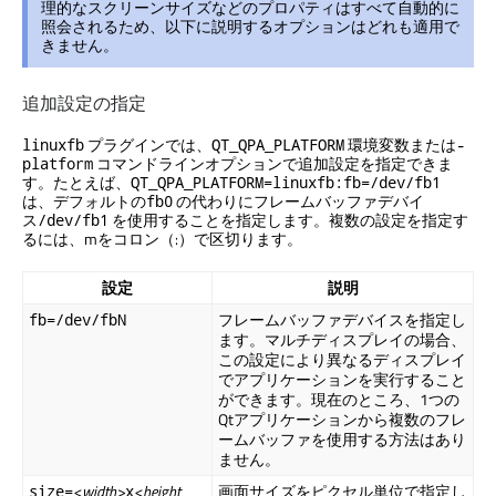
理的なスクリーンサイズなどのプロパティはすべて自動的に
照会されるため、以下に説明するオプションはどれも適用で
きません。
追加設定の指定
プラグインでは、
環境変数または
linuxfb
QT_QPA_PLATFORM
-
コマンドラインオプションで追加設定を指定できま
platform
す。たとえば、
QT_QPA_PLATFORM=linuxfb:fb=/dev/fb1
は、デフォルトの
の代わりにフレームバッファデバイ
fb0
ス
を使用することを指定します。複数の設定を指定す
/dev/fb1
るには、mをコロン（:）で区切ります。
設定
説明
フレームバッファデバイスを指定し
fb=/dev/fbN
ます。マルチディスプレイの場合、
この設定により異なるディスプレイ
でアプリケーションを実行すること
ができます。現在のところ、1つの
Qtアプリケーションから複数のフレ
ームバッファを使用する方法はあり
ません。
<width>
<height
画面サイズをピクセル単位で指定し
size=
x