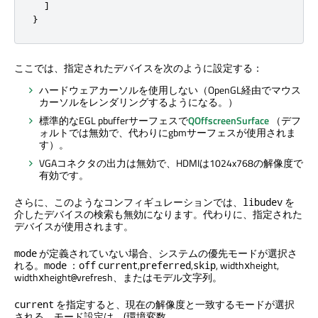
  ]

}
ここでは、指定されたデバイスを次のように設定する：
ハードウェアカーソルを使用しない（OpenGL経由でマウス
カーソルをレンダリングするようになる。）
標準的なEGL pbufferサーフェスで
QOffscreenSurface
（デフ
ォルトでは無効で、代わりにgbmサーフェスが使用されま
す）。
VGAコネクタの出力は無効で、HDMIは1024x768の解像度で
有効です。
さらに、このようなコンフィギュレーションでは、
を
libudev
介したデバイスの検索も無効になります。代わりに、指定された
デバイスが使用されます。
が定義されていない場合、システムの優先モードが選択さ
mode
れる。
：
,
,
, width
height,
mode
off
current
preferred
skip
x
width
height
vrefresh、またはモデル文字列。
x
@
を指定すると、現在の解像度と一致するモードが選択
current
される。モード設定は、(環境変数