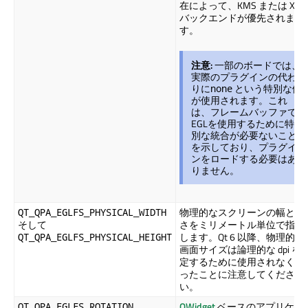
在によって、KMS または X11
バックエンドが優先されま
す。
注意:
一部のボードでは、
実際のプラグインの代わ
りに
という特別な値
none
が使用されます。これ
は、フレームバッファで
EGLを使用するために特
別な統合が必要ないこと
を示しており、プラグイ
ンをロードする必要はあ
りません。
物理的なスクリーンの幅と高
QT_QPA_EGLFS_PHYSICAL_WIDTH
そして
さをミリメートル単位で指定
します。Qt 6 以降、物理的な
QT_QPA_EGLFS_PHYSICAL_HEIGHT
画面サイズは論理的な dpi を
定するために使用されなくな
ったことに注意してくださ
い。
QWidget
ベースのアプリケー
QT_QPA_EGLFS_ROTATION