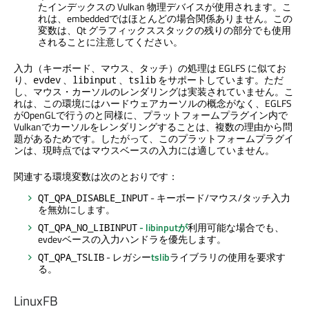
たインデックスの Vulkan 物理デバイスが使用されます。こ
れは、embeddedではほとんどの場合関係ありません。この
変数は、Qt グラフィックススタックの残りの部分でも使用
されることに注意してください。
入力（キーボード、マウス、タッチ）の処理は EGLFS に似てお
り、
、
、
をサポートしています。ただ
evdev
libinput
tslib
し、マウス・カーソルのレンダリングは実装されていません。こ
れは、この環境にはハードウェアカーソルの概念がなく、EGLFS
がOpenGLで行うのと同様に、プラットフォームプラグイン内で
Vulkanでカーソルをレンダリングすることは、複数の理由から問
題があるためです。したがって、このプラットフォームプラグイ
ンは、現時点ではマウスベースの入力には適していません。
関連する環境変数は次のとおりです：
- キーボード/マウス/タッチ入力
QT_QPA_DISABLE_INPUT
を無効にします。
- libinputが
利用可能な場合でも、
QT_QPA_NO_LIBINPUT
evdevベースの入力ハンドラを優先します。
- レガシー
tslib
ライブラリの使用を要求す
QT_QPA_TSLIB
る。
LinuxFB