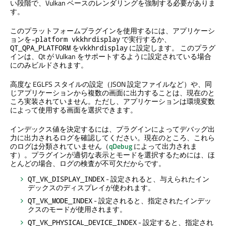
い段階で、Vulkan ベースのレンダリングを強制する必要がありま
す。
このプラットフォームプラグインを使用するには、アプリケーシ
ョンを
で実行するか、
-platform vkkhrdisplay
を
に設定します。 このプラグ
QT_QPA_PLATFORM
vkkhrdisplay
インは、Qt が Vulkan をサポートするように設定されている場合
にのみビルドされます。
高度な EGLFS スタイルの設定（JSON 設定ファイルなど）や、同
じアプリケーションから複数の画面に出力することは、現在のと
ころ実装されていません。ただし、アプリケーションは環境変数
によって使用する画面を選択できます。
インデックス値を決定するには、プラグインによってデバッグ出
力に出力されるログを確認してください。現在のところ、これら
のログは分類されていません（
qDebug
によって出力されま
す）。プラグインが適切な表示とモードを選択するためには、ほ
とんどの場合、ログの検査が不可欠だからです。
- 設定されると、与えられたイン
QT_VK_DISPLAY_INDEX
デックスのディスプレイが使われます。
- 設定されると、指定されたインデッ
QT_VK_MODE_INDEX
クスのモードが使用されます。
- 設定すると、指定され
QT_VK_PHYSICAL_DEVICE_INDEX