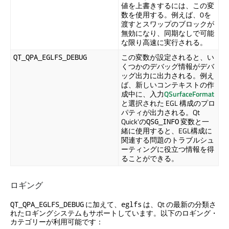
値を上書きするには、この変
数を使用する。例えば、0を
渡すとスワップのブロックが
無効になり、同期なしで可能
な限り高速に実行される。
この変数が設定されると、い
QT_QPA_EGLFS_DEBUG
くつかのデバッグ情報がデバ
ッグ出力に出力される。例え
ば、新しいコンテキストの作
成中に、入力
QSurfaceFormat
と選択された EGL 構成のプロ
パティが出力される。
Qt
Quick
'の
変数と一
QSG_INFO
緒に使用すると、EGL構成に
関連する問題のトラブルシュ
ーティングに役立つ情報を得
ることができる。
ロギング
に加えて、
は、Qt の最新の分類さ
QT_QPA_EGLFS_DEBUG
eglfs
れたロギングシステムもサポートしています。以下のロギング・
カテゴリーが利用可能です：