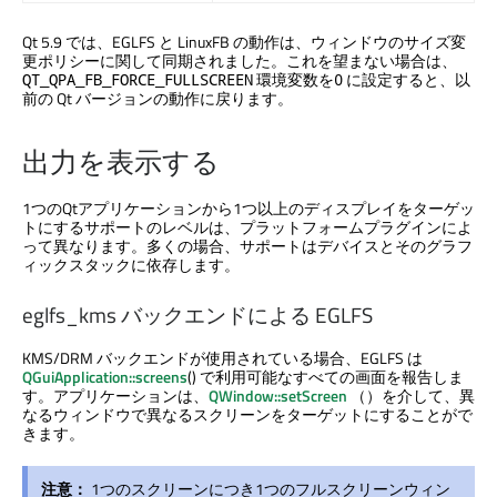
Qt 5.9 では、EGLFS と LinuxFB の動作は、ウィンドウのサイズ変
更ポリシーに関して同期されました。これを望まない場合は、
環境変数を
に設定すると、以
QT_QPA_FB_FORCE_FULLSCREEN
0
前の Qt バージョンの動作に戻ります。
出力を表示する
1つのQtアプリケーションから1つ以上のディスプレイをターゲッ
トにするサポートのレベルは、プラットフォームプラグインによ
って異なります。多くの場合、サポートはデバイスとそのグラフ
ィックスタックに依存します。
eglfs_kms バックエンドによる EGLFS
KMS/DRM バックエンドが使用されている場合、EGLFS は
QGuiApplication::screens
() で利用可能なすべての画面を報告しま
す。アプリケーションは、
QWindow::setScreen
（）を介して、異
なるウィンドウで異なるスクリーンをターゲットにすることがで
きます。
注意：
1つのスクリーンにつき1つのフルスクリーンウィン