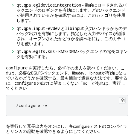
- 動的にロードされるバ
qt.qpa.egldeviceintegration
ックエンドのロギングを有効にします。どのバックエンド
が使用されているかを確認するには、このカテゴリを使用
します。
-
と
入力ハンドラからのデ
qt.qpa.input
evdev
libinput
バッグ出力を有効にします。指定した入力デバイスが認識
され、オープンされたかどうかを調べるには、このカテゴ
リを使います。
- KMS/DRMバックエンドの冗長ロギン
qt.qpa.eglfs.kms
グを有効にする。
を実行したら、必ずその出力を調べてください。こ
configure
れは、必要なEGLFSバックエンド、libudev、libinputが有効になっ
ているかどうかを確認する、最も簡単で迅速な方法です。要する
に、
の出力に望ましくない「no」があれば、実行し
configure
てください：
.
/
configure 
-
v
を実行して冗長出力をオンにし、各configureテストのコンパイラ
とリンカの起動を確認できるようにしてください。