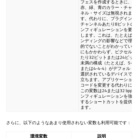
フェスを作成するときに、
赤、緑、青のカラー・チャン
ネル・サイズは無視されま
す。代わりに、プラグインは
チャンネルあたり8ビットの
ンフィギュレーションを要求
します。これは、たとえばバ
ンディングの影響などで理想
的でないことがわかっている
にもかかわらず、ピクセルあ
たり32ビットまたは24ビット
未満の構成（たとえば、5-6-
または4-4-4）がデフォルト
選択されているデバイスで役
立ちます。アプリケーション
コードを変更する代わりに、
この変数は24または32 bppコ
ンフィギュレーションを強制
するショートカットを提供し
ます。
さらに、以下のようなあまり使用されない変数も利用可能です：
環境変数
説明