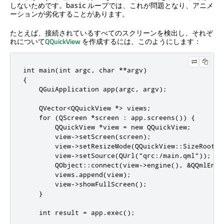
しないためです。
ループでは、これが問題となり、アニメ
basic
ーションが劣化することがあります。
たとえば、接続されているすべてのスクリーンを検出し、それぞ
れについて
QQuickView
を作成するには、このようにします：
int main(int argc, char **argv)

{

    QGuiApplication app(argc, argv);

    QVector<QQuickView *> views;

    for (QScreen *screen : app.screens()) {

        QQuickView *view = new QQuickView;

        view->setScreen(screen);

        view->setResizeMode(QQuickView::SizeRootObj
        view->setSource(QUrl("qrc:/main.qml"));

        QObject::connect(view->engine(), &QQmlEngi
        views.append(view);

        view->showFullScreen();

    }

    int result = app.exec();
