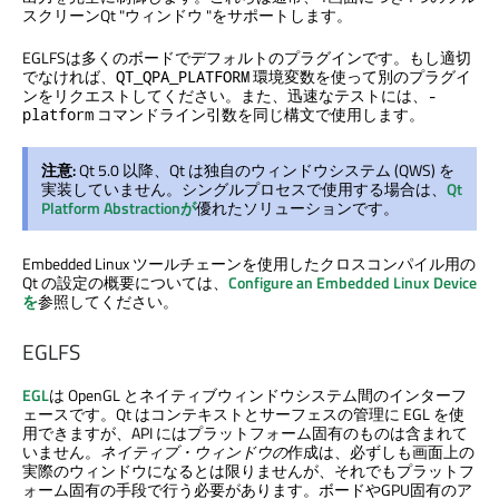
スクリーンQt "ウィンドウ "をサポートします。
EGLFSは多くのボードでデフォルトのプラグインです。もし適切
でなければ、
環境変数を使って別のプラグイ
QT_QPA_PLATFORM
ンをリクエストしてください。また、迅速なテストには、
-
コマンドライン引数を同じ構文で使用します。
platform
注意:
Qt 5.0 以降、Qt は独自のウィンドウシステム (QWS) を
実装していません。シングルプロセスで使用する場合は、
Qt
Platform Abstractionが
優れたソリューションです。
Embedded Linux ツールチェーンを使用したクロスコンパイル用の
Qt の設定の概要については、
Configure an Embedded Linux Device
を
参照してください。
EGLFS
EGL
は OpenGL とネイティブウィンドウシステム間のインターフ
ェースです。Qt はコンテキストとサーフェスの管理に EGL を使
用できますが、API にはプラットフォーム固有のものは含まれて
いません。
ネイティブ・ウィンドウの
作成は、必ずしも画面上の
実際のウィンドウになるとは限りませんが、それでもプラットフ
ォーム固有の手段で行う必要があります。ボードやGPU固有のア