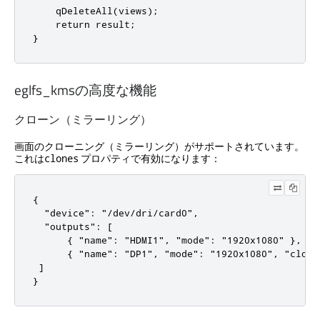
    qDeleteAll(views);

    return result;

}
eglfs_kmsの高度な機能
クローン（ミラーリング）
画面のクローニング（ミラーリング）がサポートされています。
これは
プロパティで有効になります：
clones
{

  "device": "/dev/dri/card0",

  "outputs": [

      { "name": "HDMI1", "mode": "1920x1080" },

      { "name": "DP1", "mode": "1920x1080", "clones
 ]

}