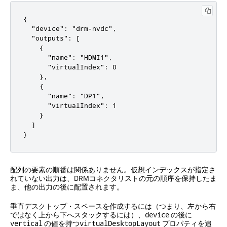
{

  "device": "drm-nvdc",

  "outputs": [

    {

      "name": "HDMI1",

      "virtualIndex": 0

    },

    {

      "name": "DP1",

      "virtualIndex": 1

    }

  ]

}
配列の要素の順番は関係ありません。仮想インデックスが指定さ
れていない出力は、DRMコネクタリストの元の順序を保持したま
ま、他の出力の後に配置されます。
垂直デスクトップ・スペースを作成するには（つまり、左から右
ではなく上から下へスタックするには）、
の後に
device
の値を持つ
プロパティを追
vertical
virtualDesktopLayout