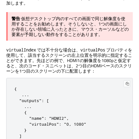
加します。
警告
仮想デスクトップ内のすべての画面で同じ解像度を使
用することをお勧めします。そうしないと、1つの画面にし
か存在しない領域に入ったときに、マウス・カーソルなどの
要素が予期しない動作をすることがあります。
では不十分な場合は、
プロパティを
virtualIndex
virtualPos
使用して、該当するスクリーンの左上位置を明示的に指定するこ
とができます。先ほどの例で、HDMI1の解像度を1080pと仮定す
ると、次のコード・スニペットは、2つ目のHDMIベースのスクリ
ーンを1つ目のスクリーンの下に配置します：
{

   ...

  "outputs": [

    ...

    {

      "name": "HDMI2",

      "virtualPos": "0, 1080"

    }

  ]
