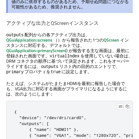
値のみに依存するものがあるため、予期せぬ問題につながる
可能性があるため、推奨されません。
アクティブな出力とQScreenインスタンス
配列からの各アクティブ出力は、
outputs
QGuiApplication::screens
（）から報告された1つの
QScreen
イン
スタンスに対応する。デフォルトでは、
QGuiApplication::primaryScreen
() が報告する主な画面は、最初に
登録された画面です。
を使用していない場合は、
virtualIndex
DRM コネクタの順序に基づいて決定されます。これをオーバー
ライドするには、
リスト内の目的のエントリで、
outputs
プロパティを
に設定します。
primary
true
たとえば、システムがたまたまHDMIを最初に報告した場合で
も、VGA出力に対応する画面がプライマリになるようにするに
は、次のようにします：
{

  "device": "/dev/dri/card0",

  "outputs": [

      { "name": "HDMI1" },

      { "name": "VGA1", "mode": "1280x720", "primar