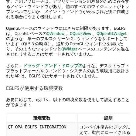
す。このアプローチは、アプリケーションの寿命のために存在す
るメイン・ウィンドウがあり、他のすべてのウィジェットがトッ
プレベルでないか、メイン・ウィンドウが表示された後に作成さ
れる場合にうまく機能します。
OpenGLベースのウィンドウにはさらに制限があります。EGLFS
は、OpenGL ベースの
QWindow
、
QQuickView
、
QOpenGLWidget
のような、単一のフルスクリーン GL ウィンドウをサポートして
います（Qt 5.3 の時点）。追加の OpenGL ウィンドウを開いた
り、そのようなウィンドウと
QWidget
ベースのコンテンツを混在
させたりすることはサポートされていません。
さらに、
ドラッグ・アンド・ドロップの
ような、デスクトップ・
プラットフォームやウィンドウ・システムのある環境用に設計さ
れたAPIは、EGLFSではサポートされていません。
EGLFSが使用する環境変数
必要に応じて、
、以下の環境変数を使用して設定すること
eglfs
ができます：
環境変数
説明
コンパイル済みの
フックに加
QT_QPA_EGLFS_INTEGRATION
えて
、動的にロードされるプ