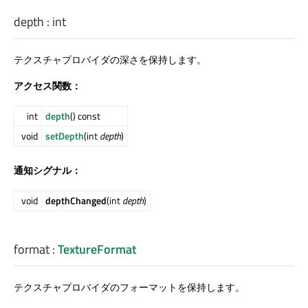
depth
:
int
テクスチャプロバイダの深さを保持します。
アクセス関数：
int
depth
() const
void
setDepth
(int
depth
)
通知シグナル：
void
depthChanged
(int
depth
)
format
:
TextureFormat
テクスチャプロバイダのフォーマットを保持します。