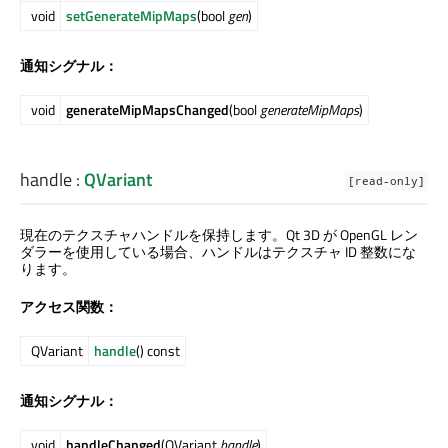
void
setGenerateMipMaps
(bool
gen
)
通知シグナル：
void
generateMipMapsChanged
(bool
generateMipMaps
)
handle
:
QVariant
[read-only]
現在のテクスチャハンドルを保持します。
Qt 3D
が OpenGL レン
ダラーを使用している場合、ハンドルはテクスチャ ID 整数にな
ります。
アクセス関数：
QVariant
handle
() const
通知シグナル：
void
handleChanged
(QVariant
handle
)