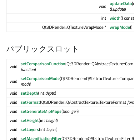
updateData
(co
void
&
update
)
int
width
() const
Qt3DRender::QTextureWrapMode *
wrapMode
()
パブリックスロット
setComparisonFunction
(Qt3DRender::QAbstractTexture::Compar
void
function
)
setComparisonMode
(Qt3DRender::QAbstractTexture::Comparis
void
mode
)
void
setDepth
(int
depth
)
void
setFormat
(Qt3DRender::QAbstractTexture::TextureFormat
format
)
void
setGenerateMipMaps
(bool
gen
)
void
setHeight
(int
height
)
void
setLayers
(int
layers
)
void
setMagnificationFilter
(Qt3DRender::QAbstractTexture::Filter
f
)