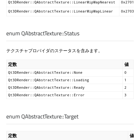
G
Qt3DRender::QAbstractTexture::LinearMipMapNearest
0x2701
g
Qt3DRender::QAbstractTexture::LinearMipMapLinear
0x2703
enum QAbstractTexture::
Status
テクスチャプロバイダのステータスを含みます。
定数
値
Qt3DRender::QAbstractTexture::None
0
Qt3DRender::QAbstractTexture::Loading
1
Qt3DRender::QAbstractTexture::Ready
2
Qt3DRender::QAbstractTexture::Error
3
enum QAbstractTexture::
Target
定数
値