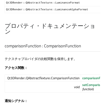
Qt3DRender::QAbstractTexture::LuminanceFormat
Qt3DRender::QAbstractTexture::LuminanceAlphaFormat
プロパティ・ドキュメンテーショ
ン
comparisonFunction
:
ComparisonFunction
テクスチャプロバイダの比較関数を保持します。
アクセス関数：
Qt3DRender::QAbstractTexture::ComparisonFunction
comparisonFunc
setComparisonF
void
function
)
通知シグナル：