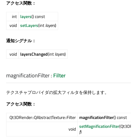
アクセス関数：
int
layers
() const
void
setLayers
(int
layers
)
通知シグナル：
void
layersChanged
(int
layers
)
magnificationFilter
:
Filter
テクスチャプロバイダの拡大フィルタを保持します。
アクセス関数：
Qt3DRender::QAbstractTexture::Filter
magnificationFilter
() const
setMagnificationFilter
(Qt3DRend
void
f
)