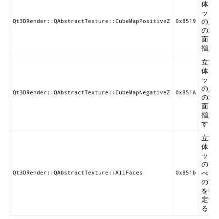
体マ
ップ
の正
Qt3DRender::QAbstractTexture::CubeMapPositiveZ
0x8519
のZ
面を
指定
立方
体マ
ップ
の負
Qt3DRender::QAbstractTexture::CubeMapNegativeZ
0x851A
のZ
面を
指定
する
立方
体マ
ップ
のす
べて
Qt3DRender::QAbstractTexture::AllFaces
0x851b
の面
を指
定す
る