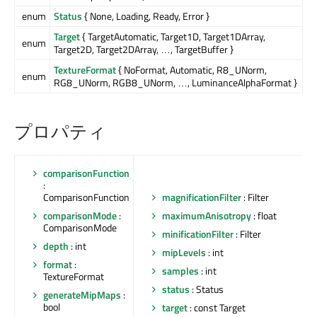
enum
Status
{ None, Loading, Ready, Error }
Target
{ TargetAutomatic, Target1D, Target1DArray,
enum
Target2D, Target2DArray, …, TargetBuffer }
TextureFormat
{ NoFormat, Automatic, R8_UNorm,
enum
RG8_UNorm, RGB8_UNorm, …, LuminanceAlphaFormat }
プロパティ
comparisonFunction
:
ComparisonFunction
magnificationFilter
: Filter
comparisonMode
:
maximumAnisotropy
: float
ComparisonMode
minificationFilter
: Filter
depth
: int
mipLevels
: int
format
:
samples
: int
TextureFormat
status
: Status
generateMipMaps
:
bool
target
: const Target