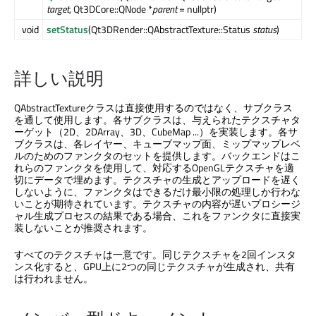
target
, Qt3DCore::QNode *
parent
= nullptr)
void
setStatus
(Qt3DRender::QAbstractTexture::Status
status
)
詳しい説明
QAbstractTextureクラスは直接使用するのではなく、サブクラス
を通して使用します。各サブクラスは、与えられたテクスチャタ
ーゲット（2D、2DArray、3D、CubeMap ...）を実装します。各サ
ブクラスは、各レイヤー、キューブマップ面、ミップマップレベ
ルのためのファンクタのセットを提供します。バックエンドはこ
れらのファンクタを使用して、対応するOpenGLテクスチャを適
切にデータで埋めます。テクスチャの生成とアップロードを遅く
しないように、ファンクタはできるだけ最小限の処理しか行わな
いことが期待されています。テクスチャの内容が遅いプロシージ
ャル生成プロセスの結果である場合、これをファンクタに直接実
装しないことが推奨されます。
すべてのテクスチャは一意です。同じテクスチャを2回インスタ
ンス化すると、GPU上に2つの同じテクスチャが生成され、共有
は行われません。