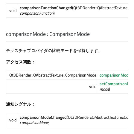
comparisonFunctionChanged
(Qt3DRender::QAbstractTexture::C
void
comparisonFunction
)
comparisonMode
:
ComparisonMode
テクスチャプロバイダの比較モードを保持します。
アクセス関数：
Qt3DRender::QAbstractTexture::ComparisonMode
comparisonMode
()
setComparisonMo
void
mode
)
通知シグナル：
comparisonModeChanged
(Qt3DRender::QAbstractTexture::Com
void
comparisonMode
)