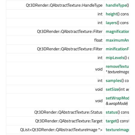
Qt3DRender::QAbstractTexture::HandleType
handleType
() co
int
height
() const
int
layers
() const
Qt3DRender::QAbstractTexture::Filter
magnificationFil
float
maximumAnisot
Qt3DRender::QAbstractTexture::Filter
minificationFilte
int
mipLevels
() con
removeTexture
void
*
textureImage
)
int
samples
() const
void
setSize
(int
w
, in
setWrapMode
(
void
&
wrapMode
)
Qt3DRender::QAbstractTexture::Status
status
() const
Qt3DRender::QAbstractTexture::Target
target
() const
QList<Qt3DRender::QAbstractTextureImage *>
textureImages
(