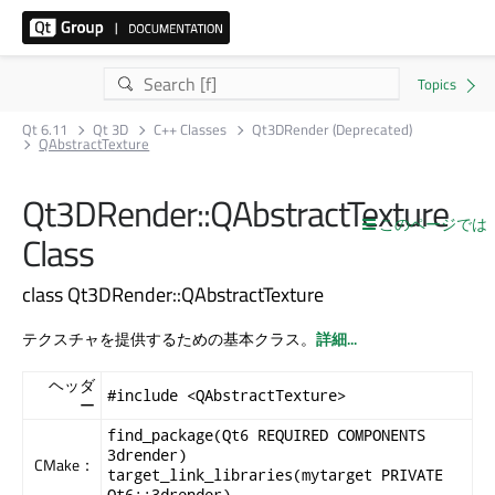
Qt 6.11
Qt 3D
C++ Classes
Qt3DRender (Deprecated)
QAbstractTexture
Qt3DRender::QAbstractTexture
このページでは
Class
class Qt3DRender::QAbstractTexture
テクスチャを提供するための基本クラス。
詳細...
ヘッダ
#include <QAbstractTexture>
ー
find_package(Qt6 REQUIRED COMPONENTS
3drender)
CMake：
target_link_libraries(mytarget PRIVATE
Qt6::3drender)