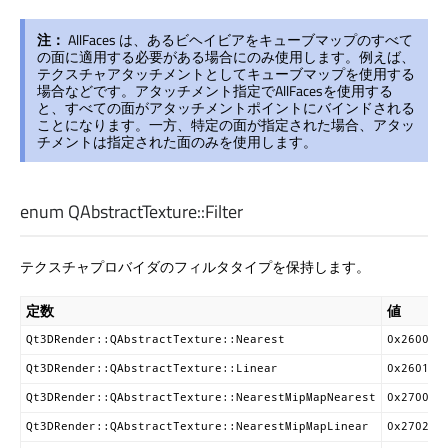
注：
AllFaces は、あるビヘイビアをキューブマップのすべて
の面に適用する必要がある場合にのみ使用します。例えば、
テクスチャアタッチメントとしてキューブマップを使用する
場合などです。アタッチメント指定でAllFacesを使用する
と、すべての面がアタッチメントポイントにバインドされる
ことになります。一方、特定の面が指定された場合、アタッ
チメントは指定された面のみを使用します。
enum QAbstractTexture::
Filter
テクスチャプロバイダのフィルタタイプを保持します。
定数
値
Qt3DRender::QAbstractTexture::Nearest
0x2600
G
Qt3DRender::QAbstractTexture::Linear
0x2601
g
Qt3DRender::QAbstractTexture::NearestMipMapNearest
0x2700
g
Qt3DRender::QAbstractTexture::NearestMipMapLinear
0x2702