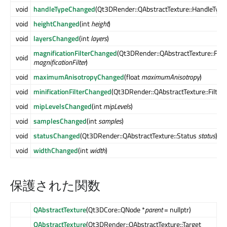
void
handleTypeChanged
(Qt3DRender::QAbstractTexture::HandleTyp
void
heightChanged
(int
height
)
void
layersChanged
(int
layers
)
magnificationFilterChanged
(Qt3DRender::QAbstractTexture::Filte
void
magnificationFilter
)
void
maximumAnisotropyChanged
(float
maximumAnisotropy
)
void
minificationFilterChanged
(Qt3DRender::QAbstractTexture::Filter
void
mipLevelsChanged
(int
mipLevels
)
void
samplesChanged
(int
samples
)
void
statusChanged
(Qt3DRender::QAbstractTexture::Status
status
)
void
widthChanged
(int
width
)
保護された関数
QAbstractTexture
(Qt3DCore::QNode *
parent
= nullptr)
QAbstractTexture
(Qt3DRender::QAbstractTexture::Target