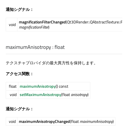
通知シグナル：
magnificationFilterChanged
(Qt3DRender::QAbstractTexture::Filte
void
magnificationFilter
)
maximumAnisotropy
:
float
テクスチャプロバイダの最大異方性を保持します。
アクセス関数：
float
maximumAnisotropy
() const
void
setMaximumAnisotropy
(float
anisotropy
)
通知シグナル：
void
maximumAnisotropyChanged
(float
maximumAnisotropy
)