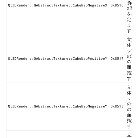
負の
Qt3DRender::QAbstractTexture::CubeMapNegativeX
0x8516
X 面
を指
定し
ま
す。
立方
体マ
ップ
の正
Qt3DRender::QAbstractTexture::CubeMapPositiveY
0x8517
の Y
面を
指定
する
立方
体マ
ップ
の負
Qt3DRender::QAbstractTexture::CubeMapNegativeY
0x8518
の Y
面を
指定
する
立方