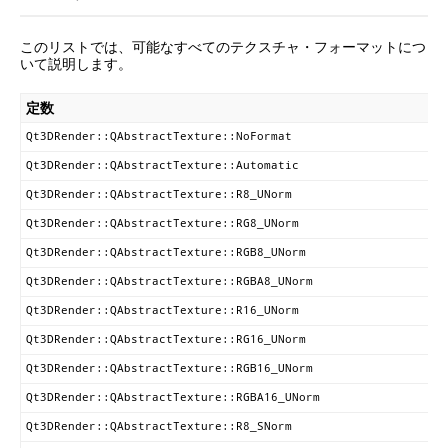
このリストでは、可能なすべてのテクスチャ・フォーマットにつ
いて説明します。
定数
Qt3DRender::QAbstractTexture::NoFormat
Qt3DRender::QAbstractTexture::Automatic
Qt3DRender::QAbstractTexture::R8_UNorm
Qt3DRender::QAbstractTexture::RG8_UNorm
Qt3DRender::QAbstractTexture::RGB8_UNorm
Qt3DRender::QAbstractTexture::RGBA8_UNorm
Qt3DRender::QAbstractTexture::R16_UNorm
Qt3DRender::QAbstractTexture::RG16_UNorm
Qt3DRender::QAbstractTexture::RGB16_UNorm
Qt3DRender::QAbstractTexture::RGBA16_UNorm
Qt3DRender::QAbstractTexture::R8_SNorm