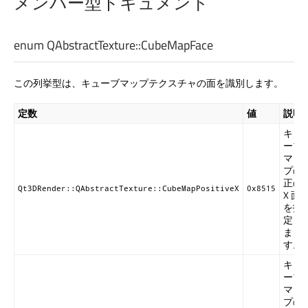
メンバー型ドキュメント
enum QAbstractTexture::
CubeMapFace
この列挙型は、キューブマップテクスチャの面を識別します。
定数
値
説明
キュ
ーブ
マッ
プの
正の
Qt3DRender::QAbstractTexture::CubeMapPositiveX
0x8515
X 面
を指
定し
ま
す。
キュ
ーブ
マッ
プの