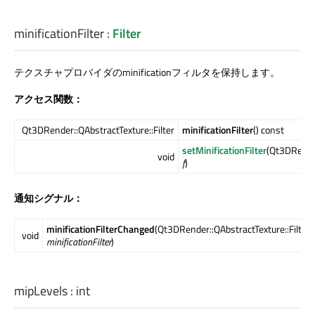
minificationFilter
:
Filter
テクスチャプロバイダのminificationフィルタを保持します。
アクセス関数：
Qt3DRender::QAbstractTexture::Filter
minificationFilter
() const
setMinificationFilter
(Qt3DRender
void
f
)
通知シグナル：
minificationFilterChanged
(Qt3DRender::QAbstractTexture::Filter
void
minificationFilter
)
mipLevels
:
int