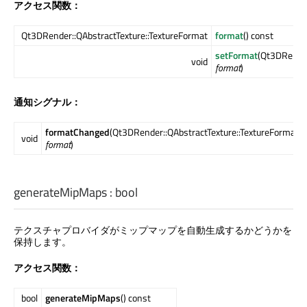
アクセス関数：
Qt3DRender::QAbstractTexture::TextureFormat
format
() const
setFormat
(Qt3DRender
void
format
)
通知シグナル：
formatChanged
(Qt3DRender::QAbstractTexture::TextureFormat
void
format
)
generateMipMaps
:
bool
テクスチャプロバイダがミップマップを自動生成するかどうかを
保持します。
アクセス関数：
bool
generateMipMaps
() const