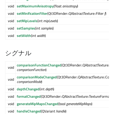
void
setMaximumAnisotropy
(float
anisotropy
)
void
setMinificationFilter
(Qt3DRender::QAbstractTexture::Filter
f
)
void
setMipLevels
(int
mipLevels
)
void
setSamples
(int
samples
)
void
setWidth
(int
width
)
シグナル
comparisonFunctionChanged
(Qt3DRender::QAbstractTexture::C
void
comparisonFunction
)
comparisonModeChanged
(Qt3DRender::QAbstractTexture::Com
void
comparisonMode
)
void
depthChanged
(int
depth
)
void
formatChanged
(Qt3DRender::QAbstractTexture::TextureFormat
f
void
generateMipMapsChanged
(bool
generateMipMaps
)
void
handleChanged
(QVariant
handle
)