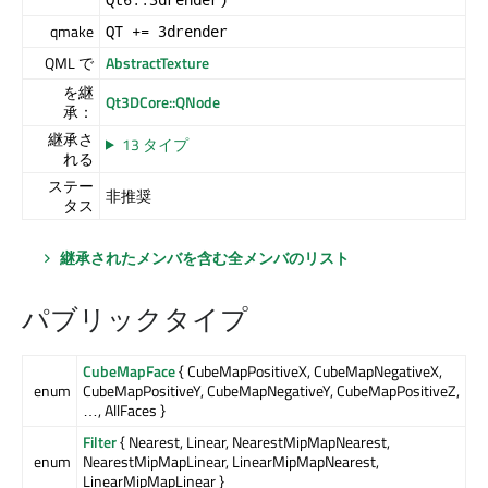
qmake
QT += 3drender
QML で
AbstractTexture
を継
Qt3DCore::QNode
承：
継承さ
13 タイプ
れる
ステー
非推奨
タス
継承されたメンバを含む全メンバのリスト
パブリックタイプ
CubeMapFace
{ CubeMapPositiveX, CubeMapNegativeX,
enum
CubeMapPositiveY, CubeMapNegativeY, CubeMapPositiveZ,
…, AllFaces }
Filter
{ Nearest, Linear, NearestMipMapNearest,
enum
NearestMipMapLinear, LinearMipMapNearest,
LinearMipMapLinear }