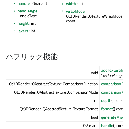
handle
: QVariant
width
: int
handleType
:
wrapMode
:
HandleType
Qt3DRender::QTextureWrapMode*
const
height
: int
layers
: int
パブリック機能
addTextureIma
void
*
textureImage
)
Qt3DRender::QAbstractTexture::ComparisonFunction
comparisonFunc
Qt3DRender::QAbstractTexture::ComparisonMode
comparisonMod
int
depth
() const
Qt3DRender::QAbstractTexture::TextureFormat
format
() const
bool
generateMipMa
QVariant
handle
() const