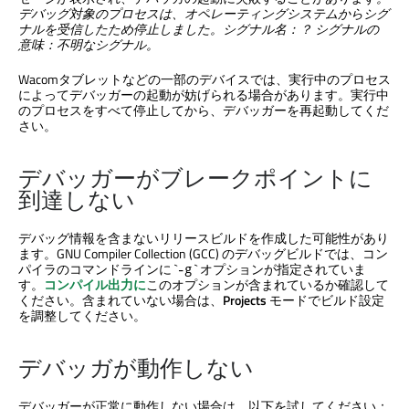
デバッグ対象のプロセスは、オペレーティングシステムからシグ
ナルを受信したため停止しました。シグナル名：？ シグナルの
意味：不明なシグナル。
Wacomタブレットなどの一部のデバイスでは、実行中のプロセス
によってデバッガーの起動が妨げられる場合があります。実行中
のプロセスをすべて停止してから、デバッガーを再起動してくだ
さい。
デバッガーがブレークポイントに
到達しない
デバッグ情報を含まないリリースビルドを作成した可能性があり
ます。GNU Compiler Collection (GCC) のデバッグビルドでは、コン
パイラのコマンドラインに `
` オプションが指定されていま
-g
す。
コンパイル出力に
このオプションが含まれているか確認して
ください。含まれていない場合は、
Projects
モードでビルド設定
を調整してください。
デバッガが動作しない
デバッガーが正常に動作しない場合は、以下を試してください：