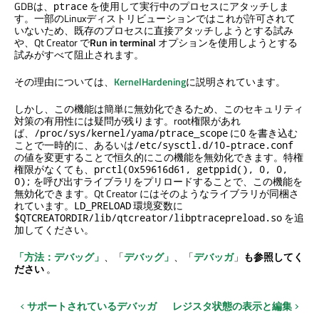
GDBは、
を使用して実行中のプロセスにアタッチしま
ptrace
す。一部のLinuxディストリビューションではこれが許可されて
いないため、既存のプロセスに直接アタッチしようとする試み
や、
Qt Creator
で
Run in terminal
オプションを使用しようとする
試みがすべて阻止されます。
その理由については、
KernelHardening
に説明されています。
しかし、この機能は簡単に無効化できるため、このセキュリティ
対策の有用性には疑問が残ります。root権限があれ
ば、
に
を書き込む
/proc/sys/kernel/yama/ptrace_scope
0
ことで一時的に、あるいは
/etc/sysctl.d/10-ptrace.conf
の値を変更することで恒久的にこの機能を無効化できます。特権
権限がなくても、
prctl(0x59616d61, getppid(), 0, 0,
を呼び出すライブラリをプリロードすることで、この機能を
0);
無効化できます。
Qt Creator
にはそのようなライブラリが同梱さ
れています。
環境変数に
LD_PRELOAD
を追
$QTCREATORDIR/lib/qtcreator/libptracepreload.so
加してください。
「方法：デバッグ」
、「
デバッグ
」
、「
デバッガ
」
も参照してく
ださい
。
サポートされているデバッガ
レジスタ状態の表示と編集