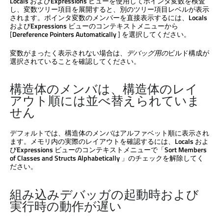
Locals
および
Expressions
ビューを使用してポインタ変数を検査
し、変数ツリー項目を展開すると、別のツリー項目レベルが表示
されます。ポインタ変数のメンバーを直接表示するには、
Locals
および
Expressions
ビューのコンテキストメニューから
[
Dereference Pointers Automatically
] を選択してください。
変数がまったく表示されない場合は、
デバッグ用の
ビルド構成が
選択されていることを確認してください。
構造体のメンバは、構造体のレイ
アウト順には並べ替えられていま
せん
デフォルトでは、構造体のメンバはアルファベット順に表示され
ます。メモリ内の実際のレイアウトを確認するには、
Locals
およ
び
Expressions
ビューのコンテキストメニューで「
Sort Members
of Classes and Structs Alphabetically
」のチェックを解除してく
ださい。
組み込みデバッガの起動時および
実行時の動作が遅い