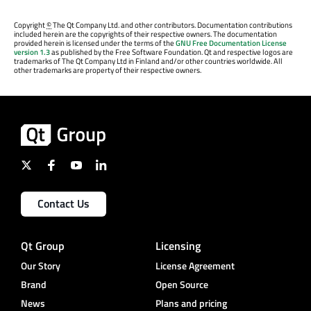
Copyright
©
The Qt Company Ltd. and other contributors. Documentation contributions
included herein are the copyrights of their respective owners. The documentation
provided herein is licensed under the terms of the
GNU Free Documentation License
version 1.3
as published by the Free Software Foundation. Qt and respective logos are
trademarks of The Qt Company Ltd in Finland and/or other countries worldwide. All
other trademarks are property of their respective owners.
Contact Us
Qt Group
Licensing
Our Story
License Agreement
Brand
Open Source
News
Plans and pricing