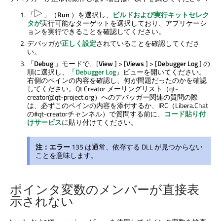
「
」（
Run
）を選択し、
ビルドおよび実行キットセレク
タが
実行可能なターゲットを選択しており、アプリケーシ
ョンを実行できることを確認してください。
デバッガが
正しく設定
されていることを確認してくださ
い。
「
Debug
」モードで、[
View
] > [
Views
] > [
Debugger Log
] の
順に選択し、
「Debugger Log
」ビューを開いてください。
右側のペインの内容を確認し、何が問題だったのかを確認
してください。
Qt Creator
メーリングリスト（qt-
creator@qt-project.org）へのデバッガー関連の質問の際
は、必ずこのペインの内容を添付するか、IRC（Libera.Chat
の#qt-creatorチャンネル）で質問する前に、
コード貼り付
けサービス
に貼り付けてください。
注：エラー
135 は通常、依存する DLL が見つからない
ことを意味します。
ポインタ変数のメンバーが直接表
示されない