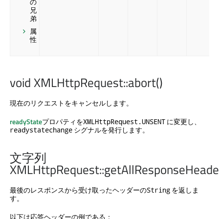
の
兄
弟
属
性
void XMLHttpRequest::abort()
現在のリクエストをキャンセルします。
readyState
プロパティを
に変更し、
XMLHttpRequest.UNSENT
シグナルを発行します。
readystatechange
文字列
XMLHttpRequest::getAllResponseHeader
最後のレスポンスから受け取ったヘッダーの
を返しま
String
す。
以下は応答ヘッダーの例である：