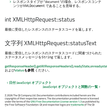
レスポンスタイプが "document "の場合、レスポンスコンテ
ンツがXML
であることを意味する。
Document
int XMLHttpRequest::status
最後に受信したレスポンスのステータスコードを返します。
文字列 XMLHttpRequest::statusText
最後に受信したレスポンスのステータスコードに関連づけられた
ステータスメッセージを
で返します。
String
getResponseHeader()
,
getAllResponseHeaders()
,
readyState
,
onreadysta
および
status
も参照
ください。
日付 JavaScript オブジェクト
JavaScript オブジェクトと関数の一覧
©
2026 The Qt Company Ltd. Documentation contributions included herein are the
copyrights of their respective owners. The documentation provided herein is licensed
under the terms of the
GNU Free Documentation License version 1.3
as published by
the Free Software Foundation. Qt and respective logos are
trademarks
of The Qt