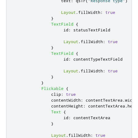
text
:
qsTr
(
"Response type"
)
Layout
.
fillWidth
:
true
}
TextField
{
id
:
statusTextField
Layout
.
fillWidth
:
true
}
TextField
{
id
:
contentTypeTextField
Layout
.
fillWidth
:
true
}
}
Flickable
{
clip
:
true
contentWidth
:
contentTextArea
.
width
contentHeight
:
contentTextArea
.
heig
Text
{
id
:
contentTextArea
}
Layout
.
fillWidth
:
true