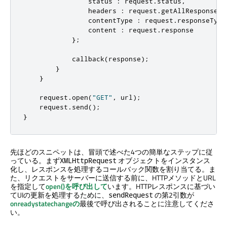
                status 
:
 request
.
status
,
                headers 
:
 request
.
getAllResponseHe
                contentType 
:
 request
.
responseType
                content 
:
 request
.
response

};
            callback
(
response
);
}
}
    request
.
open
(
"GET"
,
 url
);
    request
.
send
();
}
先ほどのスニペットは、冒頭で述べた4つの簡単なステップに従
っている。まず
オブジェクトをインスタンス
XMLHttpRequest
化し、レスポンスを処理するコールバック関数を割り当てる。ま
た、リクエストをサーバーに送信する前に、HTTPメソッドとURL
を指定して
open()を呼び出して
います。HTTPレスポンスに基づい
てUIの更新を処理するために、
の第2引数が
sendRequest
onreadystatechangeの
最後で呼び出されることに注意してくださ
い。