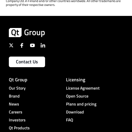
Company Ltd. in Finland and/or other countries worldwide. All other trademarks are
property of their respective owners.
Contact Us
Qt Group
Licensing
Our Story
License Agreement
Brand
Open Source
News
Plans and pricing
Careers
Download
Investors
FAQ
Qt Products