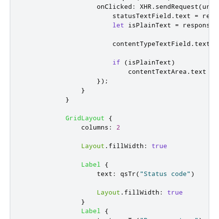
onClicked
:
XHR
.
sendRequest
(
urlT
statusTextField
.
text
=
resp
let
 isPlainText 
=
response
.
contentTypeTextField
.
text
=
if
(
isPlainText
)
contentTextArea
.
text
=
});
}
}
GridLayout
{
columns
:
2
Layout
.
fillWidth
:
true
Label
{
text
:
qsTr
(
"Status code"
)
Layout
.
fillWidth
:
true
}
Label
{