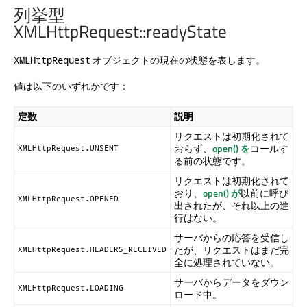
列挙型
XMLHttpRequest::readyState
オブジェクトの現在の状態を表します。
XMLHttpRequest
値は以下のいずれかです：
定数
説明
リクエストは初期化されて
おらず、
open() を
コールす
XMLHttpRequest.UNSENT
る前の状態です。
リクエストは初期化されて
おり、
open() が
以前に呼び
XMLHttpRequest.OPENED
出されたが、それ以上の進
行はない。
サーバからの応答を受信し
たが、リクエストはまだ完
XMLHttpRequest.HEADERS_RECEIVED
全に処理されていない。
サーバからデータをダウン
XMLHttpRequest.LOADING
ロード中。