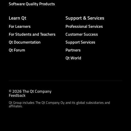
Software Quality Products
Learn Qt
Support & Services
For Learners
Professional Services
For Students and Teachers
Customer Success
Qt Documentation
Support Services
Qt Forum
Partners
Qt World
© 2026 The Qt Company
Feedback
Qt Group includes The Qt Company Oy and its global subsidiaries and
affiliates.