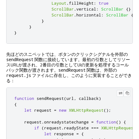
Layout
.
fillHeight
:
true
ScrollBar
.
vertical
:
ScrollBar
{}
ScrollBar
.
horizontal
:
ScrollBar
{}
}
}
}
先ほどのスニペットでは、ボタンのクリックシグナルを外部の
関数に接続しています。最初の引数としてリソー
sendRequest
スURLが渡され、2番目の引数としてUIの更新を処理するコール
バック関数が渡されます。
関数は、外部の
sendRequest
ファイルに存在し、このように実装することができ
request.js
る：
function
 sendRequest
(
url
,
 callback
)
{
let
 request 
=
new
XMLHttpRequest
();
    request
.
onreadystatechange 
=
function
()
{
if
(
request
.
readyState 
===
XMLHttpRequest
.
let
 response 
=
{