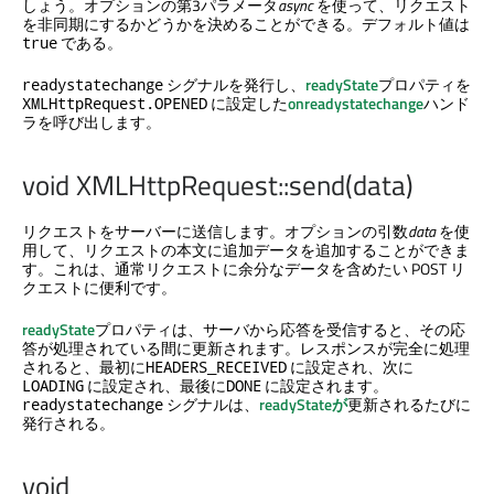
しょう。オプションの第3パラメータ
async
を使って、リクエスト
を非同期にするかどうかを決めることができる。デフォルト値は
である。
true
シグナルを発行し、
readyState
プロパティを
readystatechange
に設定した
onreadystatechange
ハンド
XMLHttpRequest.OPENED
ラを呼び出します。
void XMLHttpRequest::send(data)
リクエストをサーバーに送信します。オプションの引数
data
を使
用して、リクエストの本文に追加データを追加することができま
す。これは、通常リクエストに余分なデータを含めたい POST リ
クエストに便利です。
readyState
プロパティは、サーバから応答を受信すると、その応
答が処理されている間に更新されます。レスポンスが完全に処理
されると、最初に
に設定され、次に
HEADERS_RECEIVED
に設定され、最後に
に設定されます。
LOADING
DONE
シグナルは、
readyStateが
更新されるたびに
readystatechange
発行される。
void