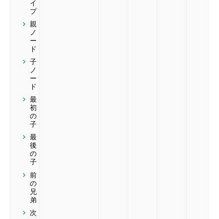
イ
プ
親
ノ
ー
ド
子
ノ
ー
ド
最
初
の
子
最
後
の
子
前
の
兄
弟
次