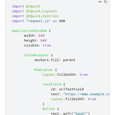
import
QtQuick
import
QtQuick
.
Layouts
import
QtQuick
.
Controls
import
"request.js"
as
 XHR

ApplicationWindow
{
width
:
640
height
:
640
visible
:
true
ColumnLayout
{
anchors
.
fill
:
parent
RowLayout
{
Layout
.
fillWidth
:
true
TextField
{
id
:
urlTextField
text
:
"https://www.example.com/
Layout
.
fillWidth
:
true
}
Button
{
text
:
qsTr
(
"Send!"
)