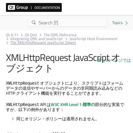
Qt 6.11
Qt Qml
The QML Reference
Integrating QML and JavaScript
JavaScript Host Environment
The XMLHttpRequest JavaScript Object
XMLHttpRequest JavaScript オ
このページでは
ブジェクト
オブジェクトにより、スクリプトはフォーム
XMLHttpRequest
データの送信やサーバーからのデータの非同期読み込みなどの
HTTP クライアント機能を実行することができます。
API は
W3C XHR Level 1 標準の
部分的な実装で
XMLHttpRequest
すが、以下の例外があります：
同じオリジン・ポリシーは適用されません。