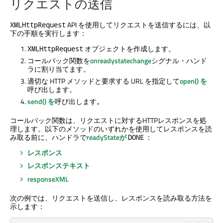
リクエストの送信
API を使用してリクエストを送信するには、以
XMLHttpRequest
下の手順を実行します：
オブジェクトを作成します。
XMLHttpRequest
コールバック関数を
onreadystatechange
シグナル・ハンド
ラに割り当てます。
適切な HTTP メソッドと要求する URL を指定して
open() を
呼び出します。
send() を
呼び出します
。
コールバック関数は、リクエストに対するHTTPレスポンスを処
理します。以下のメソッドのいずれかを使用してレスポンスを読
み取る前に、ハンドラで
readyStateが
：
DONE
レスポンス
レスポンステキスト
responseXML
次の例では、リクエストを送信し、レスポンスを読み取る方法を
示します：