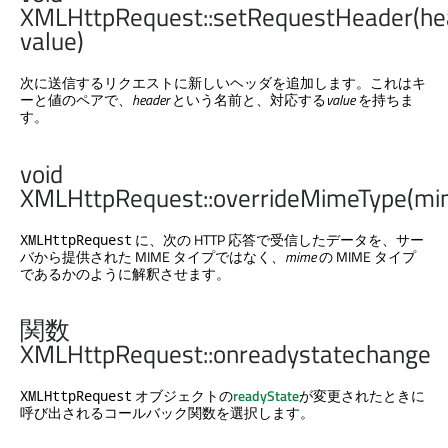
XMLHttpRequest::setRequestHeader(he
value)
次に送信するリクエストに新しいヘッダを追加します。これはキ
ーと値のペアで、
header
という名前と、対応する
value
を持ちま
す。
void
XMLHttpRequest::overrideMimeType(mi
に、次の HTTP 応答で受信したデータを、サー
XMLHttpRequest
バから提供された MIME タイプではなく、
mime
の MIME タイプ
であるかのように解釈させます。
関数
XMLHttpRequest::onreadystatechange
オブジェクトの
readyState
が変更されたときに
XMLHttpRequest
呼び出されるコールバック関数を選択します。