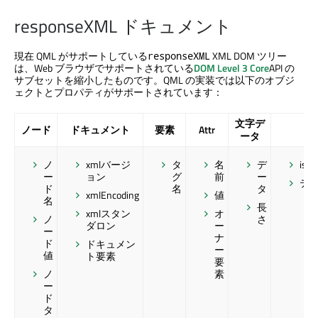
responseXML ドキュメント
現在 QML がサポートしている
XML DOM ツリー
responseXML
は、Web ブラウザでサポートされている
DOM Level 3 Core
API の
サブセットを縮小したものです。QML の実装では以下のオブジ
ェクトとプロパティがサポートされています：
文字デ
ノード
ドキュメント
要素
Attr
ータ
ノ
xmlバージ
タ
名
デ
isE
ー
ョン
グ
前
ー
テ
ド
名
タ
xmlEncoding
値
名
長
xmlスタン
オ
ノ
さ
ダロン
ー
ー
ナ
ド
ドキュメン
ー
値
ト要素
要
ノ
素
ー
ド
タ