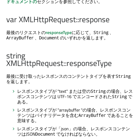
ドキュメントの
セクションを参照してください。
var XMLHttpRequest::response
最後のリクエストの
responseType
に応じて、
、
String
、
のいずれかを返します。
ArrayBuffer
Document
string
XMLHttpRequest::responseType
最後に受け取ったレスポンスのコンテントタイプを表す
String
を返します。
レスポンスタイプが "text" または空の
の場合、レス
String
ポンスコンテンツは UTF-16 でエンコードされた
で
String
ある。
レスポンスタイプが "arraybuffer "の場合、レスポンスコン
テンツはバイナリデータを含む
であることを
ArrayBuffer
意味する。
レスポンスタイプが「json」の場合、レスポンスコンテン
ツはJSON
でなければならない。
Document