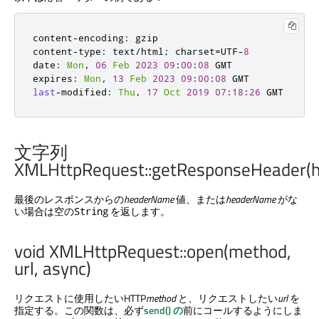
content
-
encoding
:
 gzip

content
-
type
:
 text
/
html
;
 charset
=
UTF
-
8
date
:
Mon
,
06
Feb
2023
09
:
00
:
08
 GMT

expires
:
Mon
,
13
Feb
2023
09
:
00
:
08
last
-
modified
:
Thu
,
17
Oct
2019
07
:
18
:
26
 GMT
文字列
XMLHttpRequest::getResponseHeader(
最後のレスポンスからの
headerName
値、または
headerName
がな
い場合は空の
を返します。
String
void XMLHttpRequest::open(method,
url, async)
リクエストに使用したいHTTP
method
と、リクエストしたい
url
を
指定する。この関数は、必ず
send() の
前にコールするようにしま