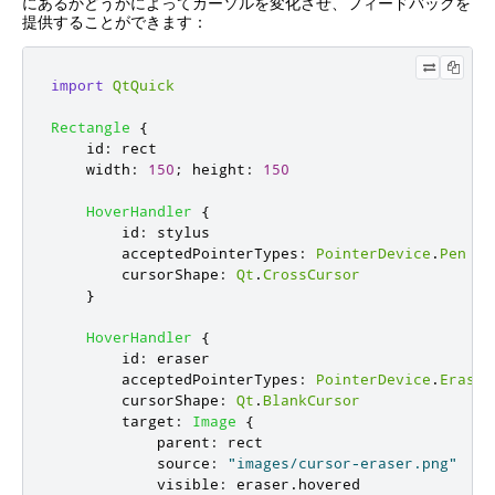
にあるかどうかによってカーソルを変化させ、フィードバックを
提供することができます：
import
QtQuick
Rectangle
{
id
:
rect
width
:
150
;
height
:
150
HoverHandler
{
id
:
stylus
acceptedPointerTypes
:
PointerDevice
.
Pen
cursorShape
:
Qt
.
CrossCursor
}
HoverHandler
{
id
:
eraser
acceptedPointerTypes
:
PointerDevice
.
Eraser
cursorShape
:
Qt
.
BlankCursor
target
:
Image
{
parent
:
rect
source
:
"images/cursor-eraser.png"
visible
:
eraser
.
hovered