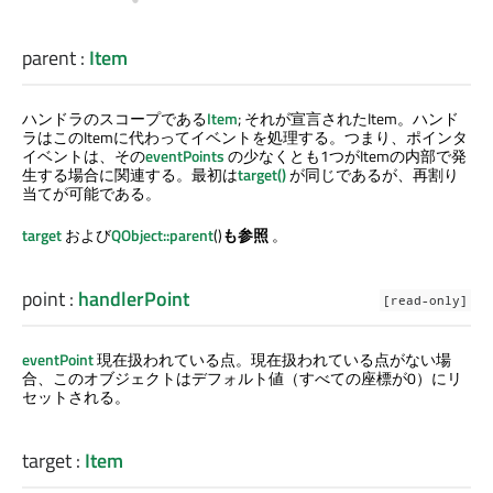
parent
:
Item
ハンドラのスコープである
Item
; それが宣言されたItem。ハンド
ラはこのItemに代わってイベントを処理する。つまり、ポインタ
イベントは、その
eventPoints
の少なくとも1つがItemの内部で発
生する場合に関連する。最初は
target()
が同じであるが、再割り
当てが可能である。
target
および
QObject::parent
()
も参照
。
point
:
handlerPoint
[read-only]
eventPoint
現在扱われている点。現在扱われている点がない場
合、このオブジェクトはデフォルト値（すべての座標が0）にリ
セットされる。
target
:
Item