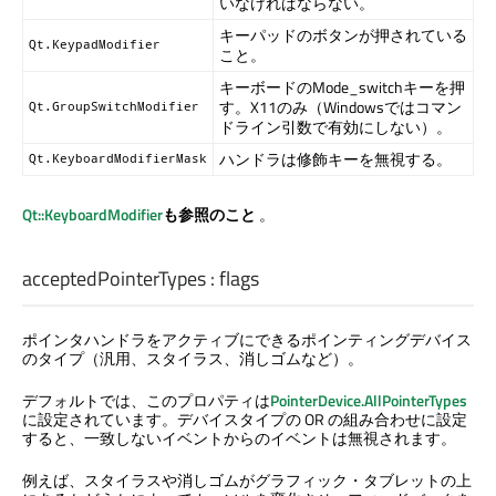
いなければならない。
キーパッドのボタンが押されている
Qt.KeypadModifier
こと。
キーボードのMode_switchキーを押
す。X11のみ（Windowsではコマン
Qt.GroupSwitchModifier
ドライン引数で有効にしない）。
ハンドラは修飾キーを無視する。
Qt.KeyboardModifierMask
Qt::KeyboardModifier
も参照のこと
。
acceptedPointerTypes
:
flags
ポインタハンドラをアクティブにできるポインティングデバイス
のタイプ（汎用、スタイラス、消しゴムなど）。
デフォルトでは、このプロパティは
PointerDevice.AllPointerTypes
に設定されています。デバイスタイプの OR の組み合わせに設定
すると、一致しないイベントからのイベントは無視されます。
例えば、スタイラスや消しゴムがグラフィック・タブレットの上