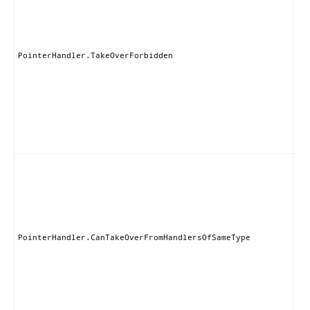
It
た
Ha
の
タ
PointerHandler.TakeOverForbidden
か
グ
許
取
ず
え
ん
こ
ン
は
じ
ス
の
ド
PointerHandler.CanTakeOverFromHandlersOfSameType
ら
的
ブ
る
が