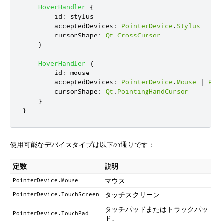
HoverHandler
{
id
:
stylus
acceptedDevices
:
PointerDevice
.
Stylus
cursorShape
:
Qt
.
CrossCursor
}
HoverHandler
{
id
:
mouse
acceptedDevices
:
PointerDevice
.
Mouse
|
Poi
cursorShape
:
Qt
.
PointingHandCursor
}
}
使用可能なデバイスタイプは以下の通りです：
定数
説明
マウス
PointerDevice.Mouse
タッチスクリーン
PointerDevice.TouchScreen
タッチパッドまたはトラックパッ
PointerDevice.TouchPad
ド。