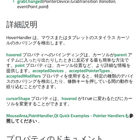
grabChanged
(PointerDevice::GrabTransition
transition
,
eventPoint
point
)
詳細説明
HoverHandler は、マウスまたはタブレットのスタイラス カーソ
ルのホバリングを検出します。
hovered
プロパティへのバインディングは、カーソルが
parent
ア
イテムに入ったり出たりしたときに反応する最も簡単な方法で
す。
point
プロパティは、カーソル位置など、より詳細な情報を
提供します。
acceptedDevices
、
acceptedPointerTypes
、
acceptedModifiers
プロパティを使用すると、特定の種類のデバイ
スのホバリングを検出したり、修飾キーを押している間の動作を
絞り込むことができます。
cursorShape
プロパティは、
hovered
が
に変わるたびにカー
true
ソルを変更することができます。
MouseArea
,
PointHandler
,
Qt Quick
Examples - Pointer Handlersも
参
照してください
。
プロパティのドキュメント