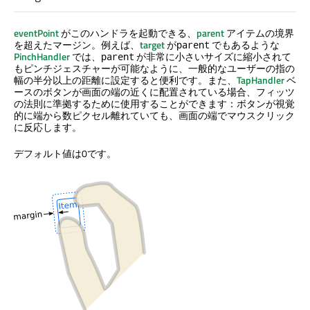
eventPoint
がこのハンドラを起動できる、
parent
アイテムの境界
を超えたマージン。例えば、
target
が
でもあるような
parent
PinchHandler
では、
が非常に小さいサイズに縮小されて
parent
もピンチジェスチャーが可能なように、一般的なユーザーの指の
幅の半分以上の距離に設定すると便利です。また、
TapHandler
ベ
ースのボタンが画面の端の近くに配置されている場合、フィッツ
の法則に準拠するために使用することができます：ボタンが視覚
的に端から数ピクセル離れていても、画面の端でマウスクリック
に反応します。
デフォルト値は0です。