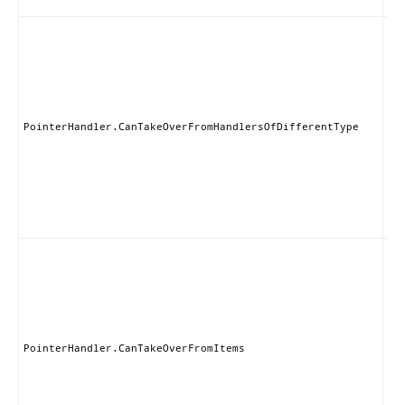
ま
こ
ン
は
ら
種
ハ
ラ
PointerHandler.CanTakeOverFromHandlersOfDifferentType
排
な
ブ
る
が
ま
こ
ン
は
の
プ
It
ら
PointerHandler.CanTakeOverFromItems
他
ラ
取