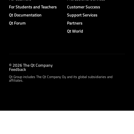
For Students and Teachers
Customer Success
Qt Documentation
Support Services
Qt Forum
Partners
Qt World
© 2026 The Qt Company
Feedback
Qt Group includes The Qt Company Oy and its global subsidiaries and
affiliates.