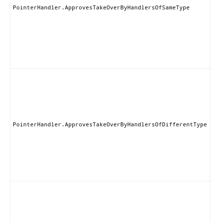
ン
PointerHandler.ApprovesTakeOverByHandlersOfSameType
ー
ラ
取
と
可
す
こ
ン
ー
あ
る
の
PointerHandler.ApprovesTakeOverByHandlersOfDifferentType
ド
に
ブ
る
を
ま
こ
ン
ー
あ