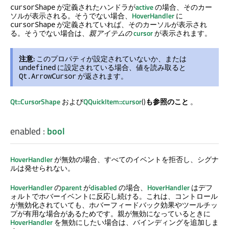
が定義されたハンドラが
active
の場合、そのカー
cursorShape
ソルが表示される。そうでない場合、
HoverHandler
に
が定義されていれば、そのカーソルが表示され
cursorShape
る。そうでない場合は、
親アイテムの
cursor
が表示されます。
注意:
このプロパティが設定されていないか、または
に設定されている場合、値を読み取ると
undefined
が返されます。
Qt.ArrowCursor
Qt::CursorShape
および
QQuickItem::cursor
()
も参照のこと
。
enabled
:
bool
HoverHandler
が無効の場合、すべてのイベントを拒否し、シグナ
ルは発せられない。
HoverHandler
の
parent
が
disabled
の場合、
HoverHandler
はデフ
ォルトでホバーイベントに反応し続ける。これは、コントロール
が無効化されていても、ホバーフィードバック効果やツールチッ
プが有用な場合があるためです。親が無効になっているときに
HoverHandler
を無効にしたい場合は、バインディングを追加しま