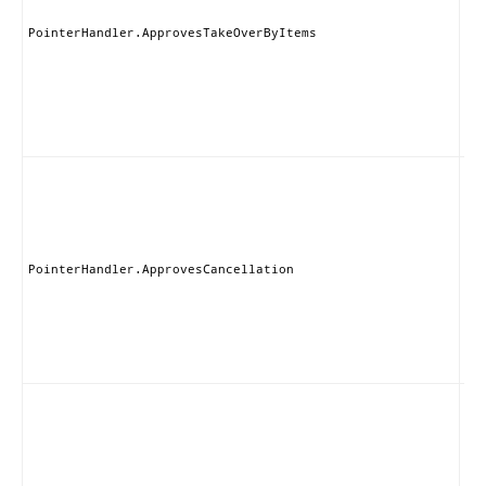
る
のI
PointerHandler.ApprovesTakeOverByItems
が
ブ
る
を
し
す
こ
ン
は
の
ブ
nul
PointerHandler.ApprovesCancellation
設
れ
と
可
す
こ
ン
は
な
のI