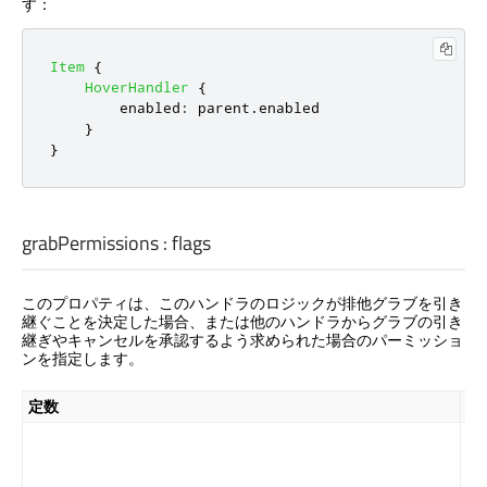
す：
Item
{
HoverHandler
{
enabled
:
parent
.
enabled
}
}
grabPermissions
:
flags
このプロパティは、このハンドラのロジックが排他グラブを引き
継ぐことを決定した場合、または他のハンドラからグラブの引き
継ぎやキャンセルを承認するよう求められた場合のパーミッショ
ンを指定します。
定数
説
こ
ン
は