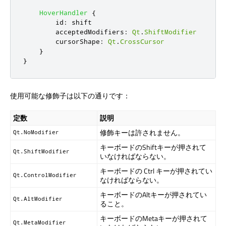
HoverHandler
{
id
:
shift
acceptedModifiers
:
Qt
.
ShiftModifier
cursorShape
:
Qt
.
CrossCursor
}
}
使用可能な修飾子は以下の通りです：
定数
説明
修飾キーは許されません。
Qt.NoModifier
キーボードのShiftキーが押されて
Qt.ShiftModifier
いなければならない。
キーボードの Ctrl キーが押されてい
Qt.ControlModifier
なければならない。
キーボードのAltキーが押されてい
Qt.AltModifier
ること。
キーボードのMetaキーが押されて
Qt.MetaModifier