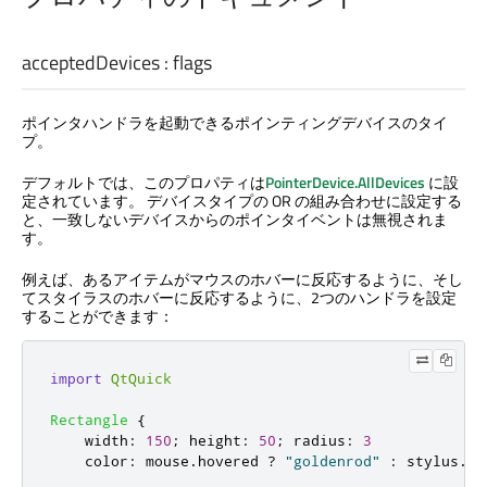
acceptedDevices
:
flags
ポインタハンドラを起動できるポインティングデバイスのタイ
プ。
デフォルトでは、このプロパティは
PointerDevice.AllDevices
に設
定されています。 デバイスタイプの OR の組み合わせに設定する
と、一致しないデバイスからのポインタイベントは無視されま
す。
例えば、あるアイテムがマウスのホバーに反応するように、そし
てスタイラスのホバーに反応するように、2つのハンドラを設定
することができます：
import
QtQuick
Rectangle
{
width
:
150
;
height
:
50
;
radius
:
3
color
:
mouse
.
hovered
?
"goldenrod"
:
stylus
.
ho