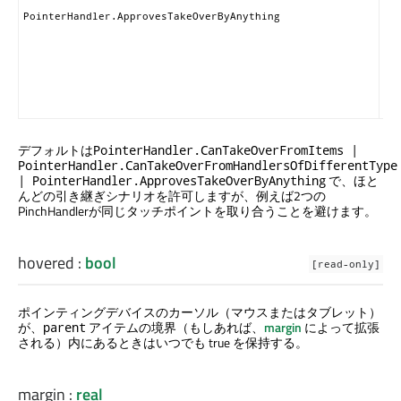
や
PointerHandler.ApprovesTakeOverByAnything
ド
も
ブ
る
を
ま
デフォルトは
PointerHandler.CanTakeOverFromItems |
PointerHandler.CanTakeOverFromHandlersOfDifferentType
で、ほと
| PointerHandler.ApprovesTakeOverByAnything
んどの引き継ぎシナリオを許可しますが、例えば2つの
PinchHandlerが同じタッチポイントを取り合うことを避けます。
hovered
:
bool
[read-only]
ポインティングデバイスのカーソル（マウスまたはタブレット）
が、
アイテムの境界（もしあれば、
margin
によって拡張
parent
される）内にあるときはいつでも true を保持する。
margin
:
real