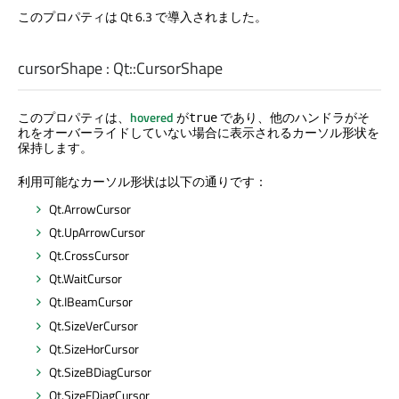
このプロパティは Qt 6.3 で導入されました。
cursorShape
:
Qt::CursorShape
このプロパティは、
hovered
が
であり、他のハンドラがそ
true
れをオーバーライドしていない場合に表示されるカーソル形状を
保持します。
利用可能なカーソル形状は以下の通りです：
Qt.ArrowCursor
Qt.UpArrowCursor
Qt.CrossCursor
Qt.WaitCursor
Qt.IBeamCursor
Qt.SizeVerCursor
Qt.SizeHorCursor
Qt.SizeBDiagCursor
Qt.SizeFDiagCursor