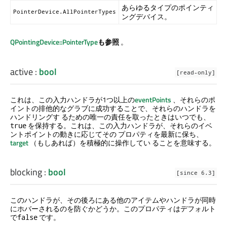
あらゆるタイプのポインティ
PointerDevice.AllPointerTypes
ングデバイス。
QPointingDevice::PointerType
も参照
。
active
:
bool
[read-only]
これは、この入力ハンドラが1つ以上の
eventPoints
、それらのポ
イントの排他的なグラブに成功することで、それらのハンドラを
ハンドリングす るための唯一の責任を取ったときはいつでも、
を保持する。これは、この入力ハンドラが、それらのイベ
true
ントポイントの動きに応じてその プロパティを最新に保ち、
target
（もしあれば）を積極的に操作してい ることを意味する。
blocking
:
bool
[since 6.3]
このハンドラが、その後ろにある他のアイテムやハンドラが同時
にホバーされるのを防ぐかどうか。このプロパティはデフォルト
で
です。
false