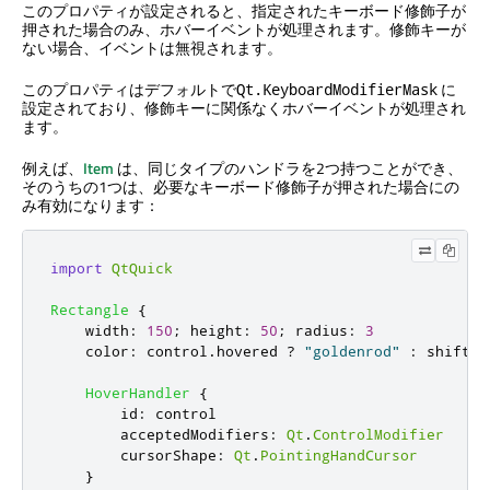
このプロパティが設定されると、指定されたキーボード修飾子が
押された場合のみ、ホバーイベントが処理されます。修飾キーが
ない場合、イベントは無視されます。
このプロパティはデフォルトで
に
Qt.KeyboardModifierMask
設定されており、修飾キーに関係なくホバーイベントが処理され
ます。
例えば、
Item
は、同じタイプのハンドラを2つ持つことができ、
そのうちの1つは、必要なキーボード修飾子が押された場合にの
み有効になります：
import
QtQuick
Rectangle
{
width
:
150
;
height
:
50
;
radius
:
3
color
:
control
.
hovered
?
"goldenrod"
:
shift
.
h
HoverHandler
{
id
:
control
acceptedModifiers
:
Qt
.
ControlModifier
cursorShape
:
Qt
.
PointingHandCursor
}