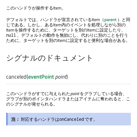
このハンドラが操作するItem。
デフォルトでは、ハンドラが宣言されているItem（
parent
）と同
じである。しかし、あるItem内のイベントを処理しながら別の
Itemを操作するために、ターゲットを別のItemに設定したり、
、デフォルトの動作を無効にし、代わりに別のことを行う
null
ために、ターゲットを別のItemに設定すると便利な場合がある。
シグナルのドキュメント
canceled
(
eventPoint
point
)
このハンドラがすでに与えられた
point
をグラブしている場合、
グラブが別のポインタハンドラまたはアイテムに奪われると、こ
のシグナルが発せられる。
注：
対応するハンドラは
です。
onCanceled