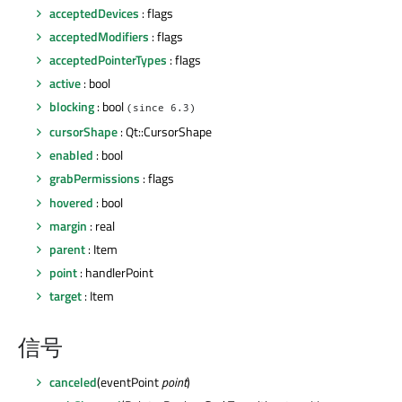
acceptedDevices
: flags
acceptedModifiers
: flags
acceptedPointerTypes
: flags
active
: bool
blocking
: bool
(since 6.3)
cursorShape
: Qt::CursorShape
enabled
: bool
grabPermissions
: flags
hovered
: bool
margin
: real
parent
: Item
point
: handlerPoint
target
: Item
信号
canceled
(eventPoint
point
)