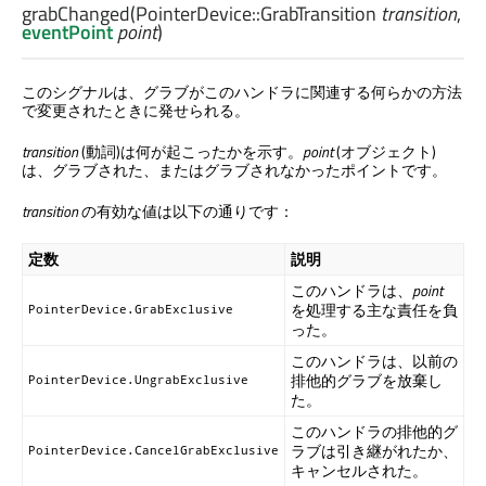
grabChanged
(
PointerDevice::GrabTransition
transition
,
eventPoint
point
)
このシグナルは、グラブがこのハンドラに関連する何らかの方法
で変更されたときに発せられる。
transition
(動詞)は何が起こったかを示す。
point
(オブジェクト)
は、グラブされた、またはグラブされなかったポイントです。
transition
の有効な値は以下の通りです：
定数
説明
このハンドラは、
point
を処理する主な責任を負
PointerDevice.GrabExclusive
った。
このハンドラは、以前の
排他的グラブを放棄し
PointerDevice.UngrabExclusive
た。
このハンドラの排他的グ
ラブは引き継がれたか、
PointerDevice.CancelGrabExclusive
キャンセルされた。