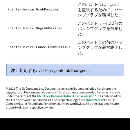
このハンドラは、
point
を監視するために、パッ
PointerDevice.GrabPassive
シブグラブを獲得した。
このハンドラーは以前の
パッシブグラブを放棄し
PointerDevice.UngrabPassive
た。
このハンドラの前のパッ
シブグラブが異常終了し
PointerDevice.CancelGrabPassive
た。
注：
対応するハンドラは
。
onGrabChanged
©
2026 The Qt Company Ltd. Documentation contributions included herein are the
copyrights of their respective owners. The documentation provided herein is licensed
under the terms of the
GNU Free Documentation License version 1.3
as published by
the Free Software Foundation. Qt and respective logos are
trademarks
of The Qt
Company Ltd. in Finland and/or other countries worldwide. All other trademarks are
property of their respective owners.