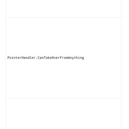
と
き
す
こ
ン
は
の
プ
イ
ま
ハ
PointerHandler.CanTakeOverFromAnything
ラ
も
的
ブ
る
が
ま
こ
ン
ー
同
ラ
他