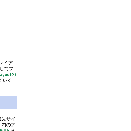
レイア
してフ
 Layoutの
ている
優先サイ
 内のア
Width
ま