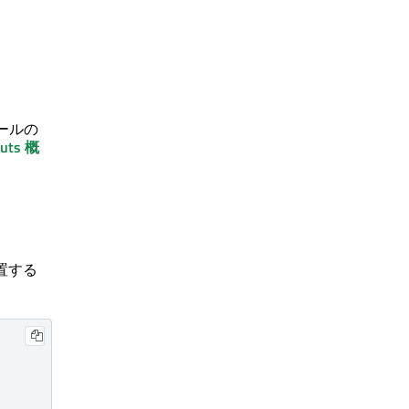
ールの
outs
概
配置する