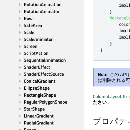
RotationAnimation
impl
RotationAnimator
}
Row
Rectangl
colo
SafeArea
impl
Scale
impl
ScaleAnimator
}
Screen
}
ScriptAction
SequentialAnimation
ShaderEffect
ShaderEffectSource
Note:
この AP
は削除される
ConicalGradient
EllipseShape
RectangleShape
ColumnLayout
,
Gri
RegularPolygonShape
ださい
。
StarShape
LinearGradient
プロパテ
RadialGradient
Shape