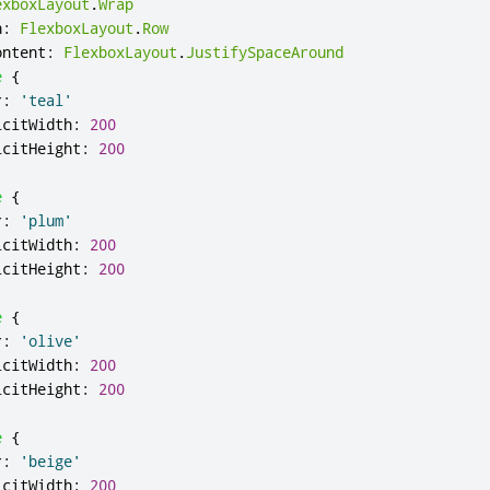
exboxLayout
.
Wrap
n
:
FlexboxLayout
.
Row
ontent
:
FlexboxLayout
.
JustifySpaceAround
e
{
r
:
'teal'
icitWidth
:
200
icitHeight
:
200
e
{
r
:
'plum'
icitWidth
:
200
icitHeight
:
200
e
{
r
:
'olive'
icitWidth
:
200
icitHeight
:
200
e
{
r
:
'beige'
icitWidth
:
200