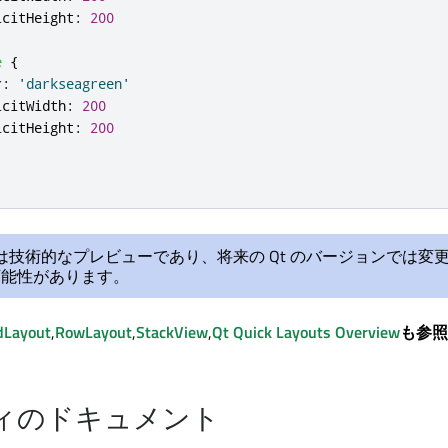
icitHeight
:
200
e
{
r
:
'darkseagreen'
icitWidth
:
200
icitHeight
:
200
I は技術的なプレビューであり、将来の Qt のバージョンでは変
可能性があります。
dLayout
,
RowLayout
,
StackView
,
Qt Quick Layouts
Overview
も参照
ィのドキュメント