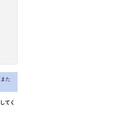
更また
してく