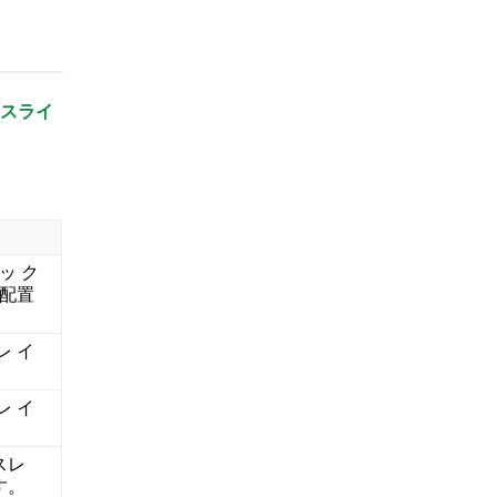
スライ
 ッ ク
て配置
レ イ
レ イ
スレ
す。