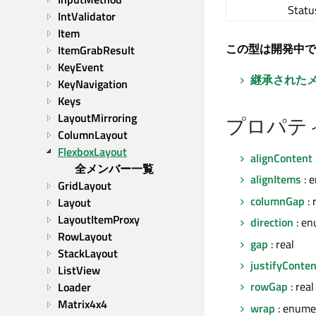
Statu
IntValidator
Item
この型は開発中で
ItemGrabResult
KeyEvent
継承された
KeyNavigation
Keys
LayoutMirroring
プロパテ
ColumnLayout
FlexboxLayout
alignContent
全メンバー一覧
alignItems
: 
GridLayout
columnGap
: 
Layout
LayoutItemProxy
direction
: en
RowLayout
gap
: real
StackLayout
justifyConten
ListView
rowGap
: real
Loader
Matrix4x4
wrap
: enume