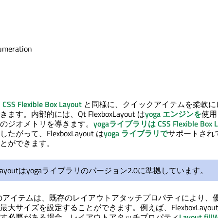
umeration
、
CSS Flexible Box Layout
と同様に、クイックアイテムを柔軟に
す。内部的には、Qt FlexboxLayout は
yoga エンジンを
使用
のジオメトリを導きます。
yogaライブラリは
CSS Flexible Box
がって、FlexboxLayout は
yoga ライブラリで
サポートされ
とができます。
boxLayoutはyogaライブラリのバージョン2.0に準拠しています。
yout 内のアイテムは、既存のレイアウトアタッチプロパティにより、
大サイズを設定することができます。例えば、FlexboxLayout
す必要がある場合、レイアウトアタッチプロパティ
Layout.fill