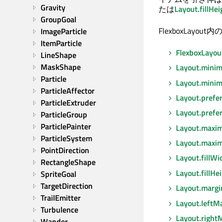
Gravity
たは
Layout.fillHei
GroupGoal
FlexboxLa
ImageParticle
ItemParticle
FlexboxLayout
LineShape
MaskShape
Layout.mini
Particle
Layout.mini
ParticleAffector
Layout.prefe
ParticleExtruder
Layout.prefe
ParticleGroup
ParticlePainter
Layout.max
ParticleSystem
Layout.maxi
PointDirection
Layout.fillWi
RectangleShape
Layout.fillHe
SpriteGoal
TargetDirection
Layout.margi
TrailEmitter
Layout.leftM
Turbulence
Layout.right
Wander