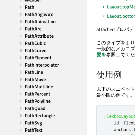
Layout.topMa
Path
PathAngleArc
Layout.bott
PathAnimation
PathArc
attachedプ
PathAttribute
このタイプをより
PathCubic
一般的なメカニズ
PathCurve
要を
参照してくだ
PathElement
PathInterpolator
使用例
PathLine
PathMove
PathMultiline
以下のスニペットは
PathPercent
最小限の例です。
PathPolyline
PathQuad
PathRectangle
FlexboxLayou
PathSvg
id
:
flex
PathText
anchors
.