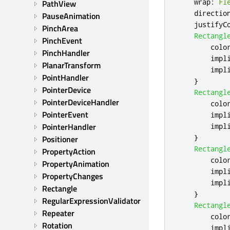
wrap
:
Fl
PathView
directio
PauseAnimation
justifyC
PinchArea
Rectangl
PinchEvent
colo
PinchHandler
impl
PlanarTransform
impl
PointHandler
}
PointerDevice
Rectangl
PointerDeviceHandler
colo
PointerEvent
impl
PointerHandler
impl
}
Positioner
Rectangl
PropertyAction
colo
PropertyAnimation
impl
PropertyChanges
impl
Rectangle
}
RegularExpressionValidator
Rectangl
Repeater
colo
Rotation
impl