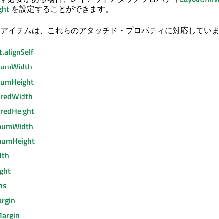
ght
を設定することができます。
yout内のアイテムは、これらのアタッチド・プロパティに対応してい
.alignSelf
mumWidth
mumHeight
rredWidth
rredHeight
imumWidth
mumHeight
dth
ight
ns
argin
Margin