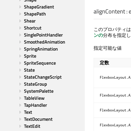
ShapeGradient
alignContent
:
ShapePath
Shear
Shortcut
このプロパティは
SinglePointHandler
ンの
分布を指定し
SmoothedAnimation
指定可能な値
SpringAnimation
Sprite
定数
SpriteSequence
State
StateChangeScript
FlexboxLayout.A
StateGroup
SystemPalette
FlexboxLayout.A
TableView
TapHandler
FlexboxLayout.A
Text
TextDocument
FlexboxLayout.A
TextEdit