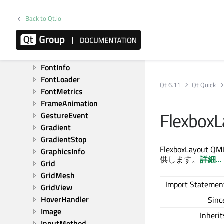
EnterKey
Back to Qt.io
Flickable
Flipable
Flow
FocusScope
FontInfo
FontLoader
Qt 6.11
Qt Quick
FontMetrics
FrameAnimation
Flexbox
GestureEvent
Gradient
GradientStop
FlexboxLa
GraphicsInfo
供します。
詳細...
Grid
GridMesh
Import Statemen
GridView
HoverHandler
Sinc
Image
Inherit
InputMethod