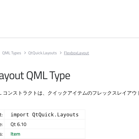
QML Types
QtQuick.Layouts
FlexboxLayout
Layout QML Type
yout QML コンストラクトは、クイックアイテムのフレックスレイア
t:
import QtQuick.Layouts
e:
Qt 6.10
s:
Item