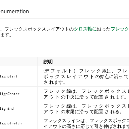
enumeration
、フレックスボックスレイアウトの
クロス軸に
沿った
フレック
ます。
説明
(デ フ ォ ル ト ） フ レ ッ ク 線は、 フ レ
ボ ッ ク ス レ イ ア ウ ト の始点に沿っ 
lignStart
さ れます。
フ レ ッ ク 線は、 フ レ ッ ク ボ ッ ク ス 
lignCenter
ア ウ ト の中央に沿っ て配置 さ れます。
フ レ ッ ク 線は、 フ レ ッ ク ボ ッ ク ス 
lignEnd
ア ウ ト の末尾に沿っ て配置 さ れる。
フレックスラインは、フレックスボック
lignStretch
イアウトの高さに応じて引き伸ばされま