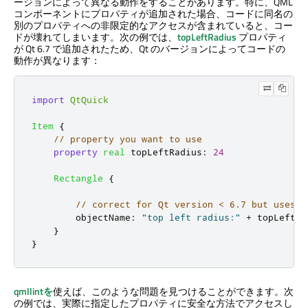
ージョンによって異なる動作をすることがあります。特に、QML
コンポーネントにプロパティが追加された場合、コードに同名の
別のプロパティへの非限定的なアクセスが含まれていると、コー
ドが壊れてしまいます。次の例では、
topLeftRadius
プロパティ
が Qt 6.7 で追加されたため、Qt のバージョンによってコードの
動作が異なります：
import
QtQuick
Item
{
// property you want to use
property
real
topLeftRadius
:
24
Rectangle
{
// correct for Qt version < 6.7 but uses R
objectName
:
"top left radius:"
+
topLeftRa
}
}
qmllintを
使えば、このような問題を見つけることができます。次
の例では、実際に指定したプロパティに安全な方法でアクセスし