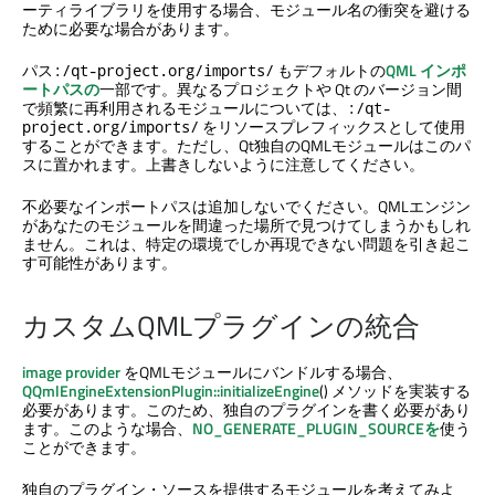
ーティライブラリを使用する場合、モジュール名の衝突を避ける
ために必要な場合があります。
パス
もデフォルトの
QML インポ
:/qt-project.org/imports/
ートパスの
一部です。異なるプロジェクトや Qt のバージョン間
で頻繁に再利用されるモジュールについては、
:/qt-
をリソースプレフィックスとして使用
project.org/imports/
することができます。ただし、Qt独自のQMLモジュールはこのパ
スに置かれます。上書きしないように注意してください。
不必要なインポートパスは追加しないでください。QMLエンジン
があなたのモジュールを間違った場所で見つけてしまうかもしれ
ません。これは、特定の環境でしか再現できない問題を引き起こ
す可能性があります。
カスタムQMLプラグインの統合
image provider
をQMLモジュールにバンドルする場合、
QQmlEngineExtensionPlugin::initializeEngine
() メソッドを実装する
必要があります。このため、独自のプラグインを書く必要があり
ます。このような場合、
NO_GENERATE_PLUGIN_SOURCEを
使う
ことができます。
独自のプラグイン・ソースを提供するモジュールを考えてみよ