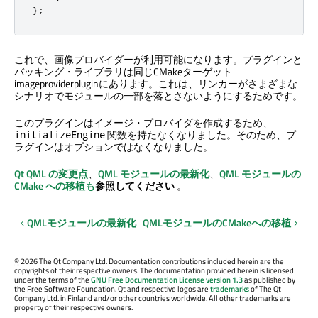
};
これで、画像プロバイダーが利用可能になります。プラグインと
バッキング・ライブラリは同じCMakeターゲット
imageproviderpluginにあります。これは、リンカーがさまざまな
シナリオでモジュールの一部を落とさないようにするためです。
このプラグインはイメージ・プロバイダを作成するため、
関数を持たなくなりました。そのため、プ
initializeEngine
ラグインはオプションではなくなりました。
Qt QML の変更点
、
QML モジュールの最新化
、
QML モジュールの
CMake への移植も
参照してください
。
QMLモジュールの最新化
QMLモジュールのCMakeへの移植
©
2026 The Qt Company Ltd. Documentation contributions included herein are the
copyrights of their respective owners. The documentation provided herein is licensed
under the terms of the
GNU Free Documentation License version 1.3
as published by
the Free Software Foundation. Qt and respective logos are
trademarks
of The Qt
Company Ltd. in Finland and/or other countries worldwide. All other trademarks are
property of their respective owners.