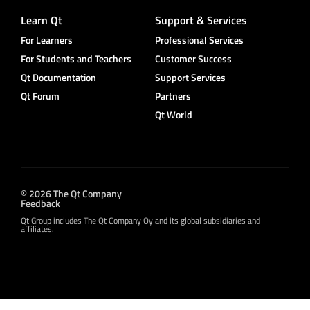
Learn Qt
Support & Services
For Learners
Professional Services
For Students and Teachers
Customer Success
Qt Documentation
Support Services
Qt Forum
Partners
Qt World
© 2026 The Qt Company
Feedback
Qt Group includes The Qt Company Oy and its global subsidiaries and
affiliates.