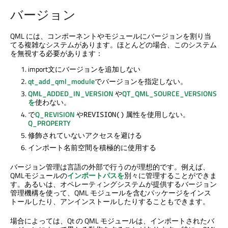
バージョン
QML には、コンポーネントやモジュールにバージョンを割り当
てる複雑なシステムがあります。ほとんどの場合、このシステム
を無視する必要があります：
import文にバージョンを追加しない
qt_add_qml_module
でバージョンを指定しない。
QML_ADDED_IN_VERSION
や
QT_QML_SOURCE_VERSIONS
を
使わない。
で
Q_REVISION
や
属性を使用しない。
REVISION()
Q_PROPERTY
修飾されていないアクセスを避ける
インポート名前空間を積極的に使用する
バージョン管理は言語の外部で行うのが理想的です。例えば、
QMLモジュールの
インポートパスを
別々に管理することができま
す。あるいは、オペレーティングシステムが提供するバージョン
管理機構を使って、QML モジュールを含むパッケージをインス
トールしたり、アンインストールしたりすることもできます。
場合によっては、Qt の QML モジュールは、インポートされたバ