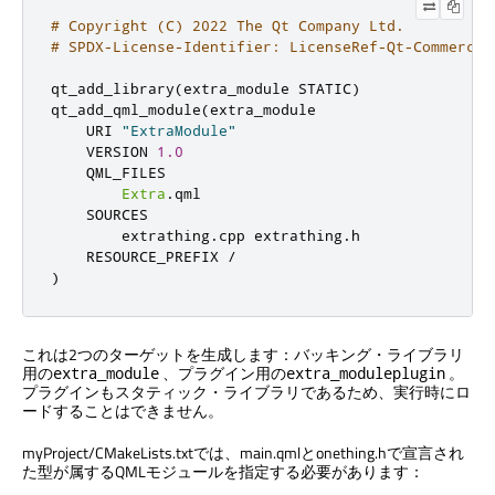
# Copyright (C) 2022 The Qt Company Ltd.
# SPDX-License-Identifier: LicenseRef-Qt-Commercia
qt_add_library
(
extra_module STATIC
)
qt_add_qml_module
(
extra_module

    URI 
"ExtraModule"
    VERSION 
1.0
    QML_FILES

Extra
.
qml

    SOURCES

        extrathing
.
cpp extrathing
.
h

    RESOURCE_PREFIX 
/
)
これは2つのターゲットを生成します：バッキング・ライブラリ
用の
、プラグイン用の
。
extra_module
extra_moduleplugin
プラグインもスタティック・ライブラリであるため、実行時にロ
ードすることはできません。
myProject/CMakeLists.txtでは、main.qmlとonething.hで宣言され
た型が属するQMLモジュールを指定する必要があります：