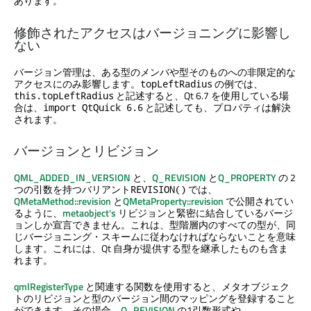
あります。
修飾されたアクセスはバージョニングに影響し
ない
バージョン管理は、ある型のメンバや型そのものへの非限定的な
アクセスにのみ影響します。
の例では、
topLeftRadius
と記述すると、Qt 6.7 を使用している場
this.topLeftRadius
合は、
と記述しても、プロパティは解決
import QtQuick 6.6
されます。
バージョンとリビジョン
QML_ADDED_IN_VERSION
と、
Q_REVISION
と
Q_PROPERTY
の 2
つの引数を持つバリアント
では、
REVISION()
QMetaMethod::revision
と
QMetaProperty::revision
で公開されてい
るように、
metaobject's
リビジョンと緊密に結合しているバージ
ョンしか宣言できません。これは、型階層内のすべての型が、同
じバージョニング・スキームに従わなければならないことを意味
します。これには、Qt 自身が提供する型を継承したものも含ま
れます。
qmlRegisterType
と関連する関数を使用すると、メタオブジェク
トのリビジョンと型のバージョン間のマッピングを登録すること
ができます。その場合、
Q_REVISION
の1引数形式や、