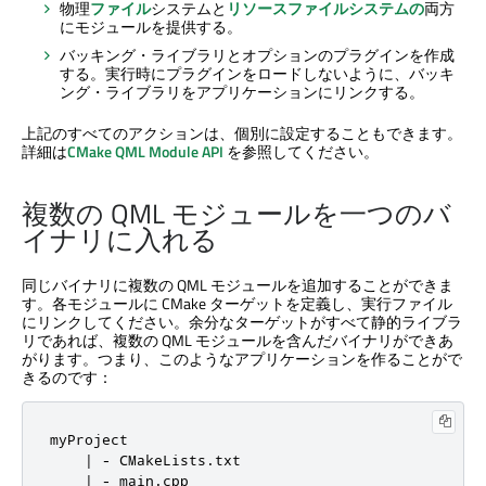
物理
ファイル
システムと
リソースファイルシステムの
両方
にモジュールを提供する。
バッキング・ライブラリとオプションのプラグインを作成
する。実行時にプラグインをロードしないように、バッキ
ング・ライブラリをアプリケーションにリンクする。
上記のすべてのアクションは、個別に設定することもできます。
詳細は
CMake QML Module API
を参照してください。
複数の QML モジュールを一つのバ
イナリに入れる
同じバイナリに複数の QML モジュールを追加することができま
す。各モジュールに CMake ターゲットを定義し、実行ファイル
にリンクしてください。余分なターゲットがすべて静的ライブラ
リであれば、複数の QML モジュールを含んだバイナリができあ
がります。つまり、このようなアプリケーションを作ることがで
きるのです：
myProject

    | - CMakeLists.txt

    | - main.cpp
