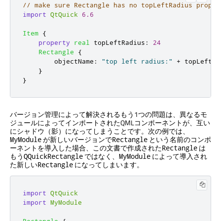
// make sure Rectangle has no topLeftRadius proper
import
QtQuick
6.6
Item
{
property
real
topLeftRadius
:
24
Rectangle
{
objectName
:
"top left radius:"
+
topLeftRa
}
}
バージョン管理によって解決されるもう1つの問題は、異なるモ
ジュールによってインポートされたQMLコンポーネントが、互い
にシャドウ（影）になってしまうことです。次の例では、
が新しいバージョンで
という名前のコンポ
MyModule
Rectangle
ーネントを導入した場合、この文書で作成された
は
Rectangle
もう
ではなく、
によって導入され
QQuickRectangle
MyModule
た新しい
になってしまいます。
Rectangle
import
QtQuick
import
MyModule
Rectangle
{