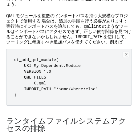
ょう。
QML モジュールを複数のインポートパスを持つ大規模なプロジ
ェクトで使用する 場合は、追加の手順を行う必要があります：
実行時にインポートパスを追加しても、
のようなツー
qmllint
ルはインポートパスにアクセスできず、正しい依存関係を見つけ
ることができないかもしれません。
を使用して、
IMPORT_PATH
ツーリングに考慮すべき追加パスを伝えてください。例えば
qt_add_qml_module(

    URI My.Dependent.Module

    VERSION 1.0

    QML_FILES

        C.qml

    IMPORT_PATH "/some/where/else"

)
ランタイムファイルシステムアク
セスの排除