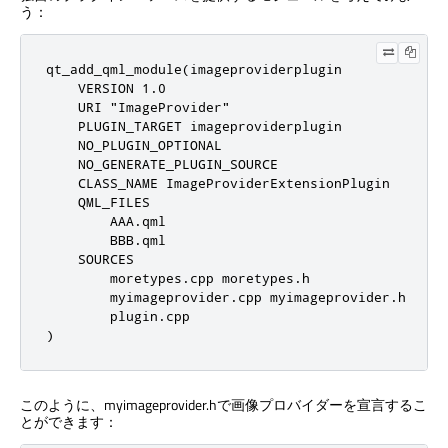
う：
qt_add_qml_module(imageproviderplugin

    VERSION 1.0

    URI "ImageProvider"

    PLUGIN_TARGET imageproviderplugin

    NO_PLUGIN_OPTIONAL

    NO_GENERATE_PLUGIN_SOURCE

    CLASS_NAME ImageProviderExtensionPlugin

    QML_FILES

        AAA.qml

        BBB.qml

    SOURCES

        moretypes.cpp moretypes.h

        myimageprovider.cpp myimageprovider.h

        plugin.cpp

)
このように、myimageprovider.hで画像プロバイダーを宣言するこ
とができます：