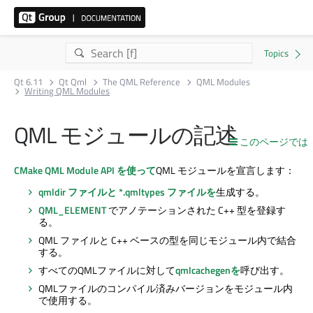
Qt 6.11
Qt Qml
The QML Reference
QML Modules
Writing QML Modules
QML モジュールの記述
このページでは
CMake QML Module API を使って
QML モジュールを宣言します：
qmldir
ファイルと *.qmltypes ファイルを
生成する。
QML_ELEMENT
でアノテーションされた C++ 型を登録す
る。
QML ファイルと C++ ベースの型を同じモジュール内で結合
する。
すべてのQMLファイルに対して
qmlcachegenを
呼び出す。
QMLファイルのコンパイル済みバージョンをモジュール内
で使用する。