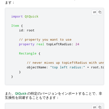
ます：
import
QtQuick
Item
{
id
:
root
// property you want to use
property
real
topLeftRadius
:
24
Rectangle
{
// never mixes up topLeftRadius with unrel
objectName
:
"top left radius:"
+
root
.
topL
}
}
また、
QtQuick
の特定のバージョンをインポートすることで、非
互換性を回避することもできます：