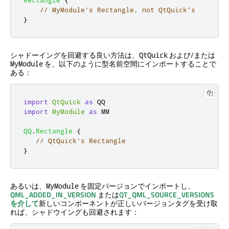
// MyModule's Rectangle, not QtQuick's
}
シャドーイングを回避する良い方法は、
および/または
QtQuick
を、以下のように型名前空間にインポートすることで
MyModule
ある：
import
QtQuick
as
import
MyModule
as
 MM

QQ
.
Rectangle
{
// QtQuick's Rectangle
}
あるいは、
を固定バージョンでインポートし、
MyModule
QML_ADDED_IN_VERSION
または
QT_QML_SOURCE_VERSIONS
を介して
新しいコンポーネントが正しいバージョンタグを受け取
れば、シャドウイングも回避されます：