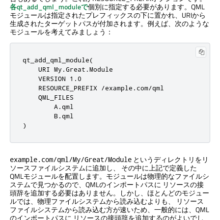
各qt_add_qml_moduleで
個別に指定する必要があります。QML
モジュールは指定されたプレフィックスの下に置かれ、URIから
生成されたターゲットパスが付加されます。例えば、次のような
モジュールを考えてみましょう：
qt_add_qml_module(

    URI My
.
Great
.
Module

    VERSION 
1.0
    RESOURCE_PREFIX 
/
example
.
com
/
qml

    QML_FILES

        A
.
qml

        B
.
qml

)
というディレクトリをリ
example.com/qml/My/Great/Module
ソースファイルシステムに追加し、 その中に上記で定義した
QMLモジュールを配置します。モジュールは物理的なファイルシ
ステムで見つかるので、QMLのインポートパスに リソースの接
頭辞を追加する必要はありません。しかし、ほとんどのモジュー
ルでは、物理ファイルシステムから読み込むよりも、 リソース
ファイルシステムから読み込む方が速いため、一般的には、QML
のインポートパスに リソースの接頭辞を追加するのがよいでし