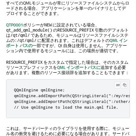
すべてのQMLモジュールが常にリソースファイルシステムからロ
ードされる場合、 アプリケーションを単一のバイナリとしてデ
プロイすることができます。
QTP0001
ポリシーが
に設定されている場合、
NEW
の
引数のデフォルト
qt_add_qml_module()
RESOURCE_PREFIX
は
であるため、モジュールはリソースファイルシステ
/qt/qml/
ムの
に配置されます。これはデフォルトの
QML イン
:/qt/qml/
ポート パスの
一部ですが、Qt 自身は使用しません。アプリケー
ション内で使用するモジュールには、この場所が適切です。
をカスタムで指定した場合は、そのカスタム
RESOURCE_PREFIX
リソースプレフィックスを
QML インポートパスに
追加する必要
があります。複数のリソース接頭辞を追加することもできます：
QQmlEngine qmlEngine;

qmlEngine.addImportPath(QStringLiteral(":/my/resour
qmlEngine.addImportPath(QStringLiteral(":/other/res
// Use qmlEngine to load the main.qml file.
これは、サードパーティのライブラリを使用する際に、モジュー
ル名の衝突を避けるために必要になる場合があります。サードパ