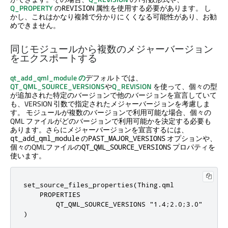
Q_PROPERTY
の
属性を使用する必要があります。 し
REVISION
かし、これはかなり複雑で分かりにくくなる可能性があり、お勧
めできません。
同じモジュールから複数のメジャーバージョン
をエクスポートする
qt_add_qml_module の
デフォルトでは、
QT_QML_SOURCE_VERSIONS
や
Q_REVISION
を使って、個々の型
が追加された特定のバージョンで他のバージョンを宣言していて
も、VERSION 引数で指定されたメジャーバージョンを考慮しま
す。 モジュールが複数のバージョンで利用可能な場合、個々の
QML ファイルがどのバージョンで利用可能かを決定する必要も
あります。さらにメジャーバージョンを宣言するには、
の
オプションや、
qt_add_qml_module
PAST_MAJOR_VERSIONS
個々のQMLファイルの
プロパティを
QT_QML_SOURCE_VERSIONS
使います。
set_source_files_properties(Thing.qml

    PROPERTIES

        QT_QML_SOURCE_VERSIONS "1.4;2.0;3.0"

)
