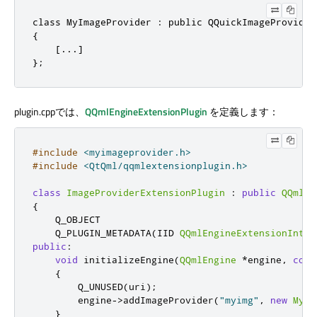
class MyImageProvider : public QQuickImageProvider

{

    [...]

};
plugin.cppでは、
QQmlEngineExtensionPlugin
を定義します：
#include
<myimageprovider.h>
#include
<QtQml/qqmlextensionplugin.h>
class
ImageProviderExtensionPlugin
:
public
QQmlEn
{
    Q_OBJECT

    Q_PLUGIN_METADATA
(
IID 
QQmlEngineExtensionInter
public
:
void
 initializeEngine
(
QQmlEngine
*
engine
,
cons
{
        Q_UNUSED
(
uri
);
        engine
->
addImageProvider
(
"myimg"
,
new
MyIm
}