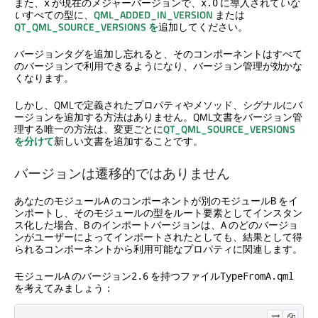
また、
が現在のメジャーバージョンで、
に導入されて
いな
x
x.0
い
すべての型に、
QML_ADDED_IN_VERSION
または
QT_QML_SOURCE_VERSIONS を
追加してください。
バージョンタグを追加し忘れると、そのコンポーネントはすべて
のバージョンで利用できるようになり、バージョン管理が効かな
くなります。
しかし、QMLで定義されたプロパティやメソッド、シグナルにバ
ージョンを追加する方法はありません。QML文書をバージョン管
理する唯一の方法は、変更ごとに
QT_QML_SOURCE_VERSIONS
を分けて
新しい文書を追加することです。
バージョンは遷移的ではありません
あなたのモジュール
のコンポーネントが別のモジュール
をイ
A
B
ンポートし、そのモジュールの型をルート要素としてインスタン
ス化した場合、
のインポートバージョンは、
のどのバージョ
B
A
ンがユーザーによってインポートされたとしても、結果として得
られるコンポーネントから利用可能なプロパティに関連します。
モジュール
のバージョン
を持つファイル
A
2.6
TypeFromA.qml
を考えてみましょう：