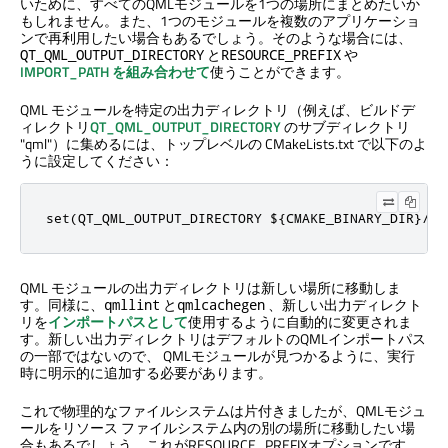
いために、すべてのQMLモジュールを1つの場所にまとめたいか
もしれません。また、1つのモジュールを複数のアプリケーショ
ンで再利用したい場合もあるでしょう。そのような場合には、
と
や
QT_QML_OUTPUT_DIRECTORY
RESOURCE_PREFIX
IMPORT_PATH を組み合わせて
使うことができます。
QML モジュールを特定の出力ディレクトリ（例えば、ビルドデ
ィレクトリ
QT_QML_OUTPUT_DIRECTORY
のサブディレクトリ
"qml"）に集めるには、トップレベルの CMakeLists.txt で以下のよ
うに設定してください：
set(QT_QML_OUTPUT_DIRECTORY ${CMAKE_BINARY_DIR}/qm
QML モジュールの出力ディレクトリは新しい場所に移動しま
す。同様に、
と
、新しい出力ディレクト
qmllint
qmlcachegen
リを
インポートパスとして
使用するように自動的に変更されま
す。新しい出力ディレクトリはデフォルトのQMLインポートパス
の一部ではないので、 QMLモジュールが見つかるように、実行
時に明示的に追加する必要があります。
これで物理的なファイルシステムは片付きましたが、QMLモジュ
ールをリソース ファイルシステム内の別の場所に移動したい場
合もあるでしょう。これがRESOURCE_PREFIXオプションです。