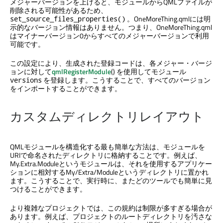
メジャーバージョンを上げると、モジュールからQMLファイルが
削除される可能性があるため、
。OneMoreThing.qmlには明
set_source_files_properties()
示的なバージョン情報はありません。つまり、OneMoreThing.qml
はマイナーバージョン0からすべてのメジャーバージョンで利用
可能です。
この設定により、生成された登録コードは、各メジャー・バージ
ョンに対して
qmlRegisterModule
() を使用してモジュール
を登録します。こうすることで、すべてのバージョン
versions
をインポートすることができます。
カスタムディレクトリレイアウト
QMLモジュールを構造化する最も簡単な方法は、モジュールを
URIで命名されたディレクトリに格納することです。例えば、
My.Extra.Moduleというモジュールは、それを使用するアプリケー
ションに相対するMy/Extra/Moduleというディレクトリに置かれ
ます。こうすることで、実行時に、またどのツールでも簡単に見
つけることができます。
より複雑なプロジェクトでは、この規約は制限が多すぎる場合が
あります。例えば、プロジェクトのルートディレクトリを汚さな