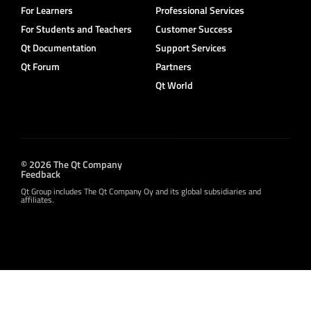
For Learners
Professional Services
For Students and Teachers
Customer Success
Qt Documentation
Support Services
Qt Forum
Partners
Qt World
© 2026 The Qt Company
Feedback
Qt Group includes The Qt Company Oy and its global subsidiaries and
affiliates.