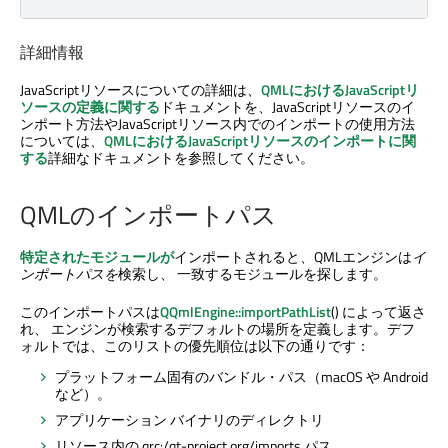
詳細情報
JavaScriptリソースについての詳細は、
QMLにおけるJavaScriptリ
ソースの定義に関する
ドキュメントを、JavaScriptリソースのイ
ンポート方法やJavaScriptリソース内でのインポートの使用方法
については、
QMLにおけるJavaScriptリソースのインポートに関
する
詳細なドキュメントを参照してください。
QMLのインポートパス
特定されたモジュールが
インポートされると、QMLエンジンは
イ
ンポートパスを
検索し、 一致するモジュールを探します。
このインポートパスは
QQmlEngine::importPathList
() によって返さ
れ、 エンジンが検索するデフォルトの場所を定義します。デフ
ォルトでは、このリストの優先順位は以下の通りです：
プラットフォーム固有のバンドル・パス（macOS や Android
など）。
アプリケーション バイナリのディレクトリ
リソース内の qrc:/qt-project.org/imports パス。