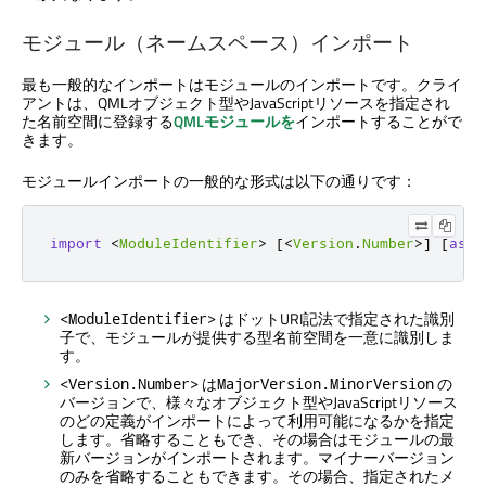
モジュール（ネームスペース）インポート
最も一般的なインポートはモジュールのインポートです。クライ
アントは、QMLオブジェクト型やJavaScriptリソースを指定され
た名前空間に登録する
QMLモジュールを
インポートすることがで
きます。
モジュールインポートの一般的な形式は以下の通りです：
import
<
ModuleIdentifier
>
[
<
Version
.
Number
>
]
[
as
<
はドットURI記法で指定された識別
<ModuleIdentifier>
子で、モジュールが提供する型名前空間を一意に識別しま
す。
は
の
<Version.Number>
MajorVersion.MinorVersion
バージョンで、様々なオブジェクト型やJavaScriptリソース
のどの定義がインポートによって利用可能になるかを指定
します。省略することもでき、その場合はモジュールの最
新バージョンがインポートされます。マイナーバージョン
のみを省略することもできます。その場合、指定されたメ