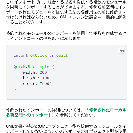
このインポートでは、競合する型名を提供する複数のモジュール
を同時にインポートすることができますが、修飾名前空間にイン
ポートされたモジュールが提供する型の各使用法の前に修飾子を
付けなければならないため、QMLエンジンは競合を一義的に解決
することができます。
修飾されたモジュールのインポートを使用して矩形を作成するク
ライアントコードの例を以下に示します：
import
QtQuick
as
Quick
Quick
.
Rectangle
{
width
:
200
height
:
100
color
:
"red"
}
修飾されたインポートの詳細については、「
修飾されたローカル
名前空間へのインポート
」を参照してください。
QML文書が特定のQMLオブジェクト型を提供するモジュールをイ
ンポートしていないにもかかわらず、そのオブジェクト型を使用