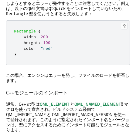
しようとするとエラーが発生することに注意してください。例え
ば、以下のQML文書は
をインポートしていないため、
QtQuick
型を使おうとすると失敗します：
Rectangle
Rectangle
{
width
:
200
height
:
100
color
:
"red"
}
この場合、エンジンはエラーを発し、ファイルのロードを拒否し
ます。
C++モジュールのインポート
通常、C++ の型は
QML_ELEMENT
と
QML_NAMED_ELEMENT
() マ
クロを使って宣言され、ビルドシステム経由で
QML_IMPORT_NAME と QML_IMPORT_MAJOR_VERSION を使っ
て登録されます。このように指定されたインポート名とバージョ
ンは、型にアクセスするためにインポート可能なモジュールとな
ります。