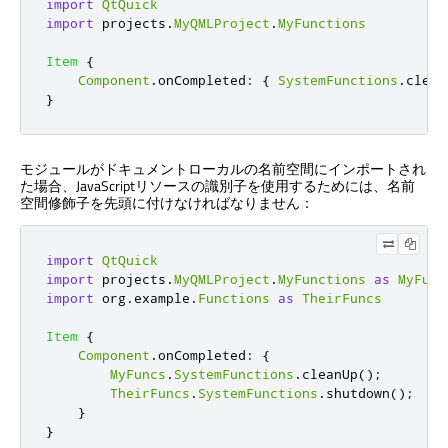
import
QtQuick
import
 projects
.
MyQMLProject
.
MyFunctions
Item
{
Component
.
onCompleted
:
{
SystemFunctions
.
clean
}
モジュールがドキュメントローカルの名前空間にインポートされ
た場合、JavaScriptリソースの識別子を使用するためには、名前
空間修飾子を先頭に付けなければなりません：
import
QtQuick
import
 projects
.
MyQMLProject
.
MyFunctions
as
MyFunc
import
 org
.
example
.
Functions
as
TheirFuncs
Item
{
Component
.
onCompleted
:
{
MyFuncs
.
SystemFunctions
.
cleanUp
();
TheirFuncs
.
SystemFunctions
.
shutdown
();
}
}