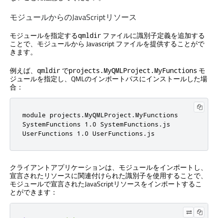
モジュールからのJavaScriptリソース
モジュールを指定する
ファイルに識別子定義を追加する
qmldir
ことで、モジュールから Javascript ファイルを提供することがで
きます。
例えば、
で
モ
qmldir
projects.MyQMLProject.MyFunctions
ジュールを指定し、QMLのインポートパスにインストールした場
合：
module projects
.
MyQMLProject
.
MyFunctions

SystemFunctions 
1.0
 SystemFunctions
.
js

UserFunctions 
1.0
 UserFunctions
.
js
クライアントアプリケーションは、モジュールをインポートし、
宣言されたリソースに関連付けられた識別子を使用することで、
モジュールで宣言されたJavaScriptリソースをインポートするこ
とができます：