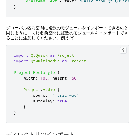
CoreItems
.
Text
{
text
:
"Hello from 
Qt Quick
!"
}
グローバル名前空間に複数のモジュールをインポートできるのと
同じように、同じ名前空間に複数のモジュールをインポートでき
ることに注意してください。例えば
import
QtQuick
as
Project
import
QtMultimedia
as
Project
Project
.
Rectangle
{
width
:
100
;
height
:
50
Project
.
Audio
{
source
:
"music.wav"
autoPlay
:
true
}
}
ディレクトリのインポート