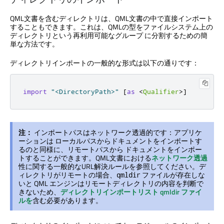
QML文書を含むディレクトリは、QML文書の中で直接インポート
することもできます。これは、QMLの型をファイルシステム上の
ディレクトリという再利用可能なグループ に分割するための簡
単な方法です。
ディレクトリインポートの一般的な形式は以下の通りです：
import
"<DirectoryPath>"
[
as
<
Qualifier
>]
注：
インポートパスはネットワーク透過的です：アプリケ
ーションは ローカルパスからドキュメントをインポートす
るのと同様に、リモートパスから ドキュメントをインポー
トすることができます。QML文書における
ネットワーク透過
性に関する一般的なURL解決ルールを参照してください。デ
ィレクトリがリモートの場合、
ファイルが存在しな
qmldir
いと QML エンジンはリモートディレクトリの内容を判断で
きないため、
ディレクトリインポートリスト qmldir ファイ
ルを
含む必要があります。