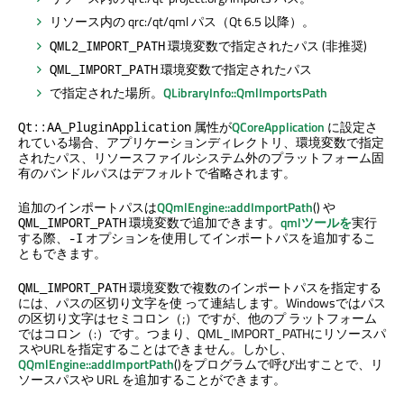
リソース内の qrc:/qt/qml パス（Qt 6.5 以降）。
環境変数で指定されたパス (非推奨)
QML2_IMPORT_PATH
環境変数で指定されたパス
QML_IMPORT_PATH
で指定された場所。
QLibraryInfo::QmlImportsPath
属性が
QCoreApplication
に設定さ
Qt::AA_PluginApplication
れている場合、アプリケーションディレクトリ、環境変数で指定
されたパス、リソースファイルシステム外のプラットフォーム固
有のバンドルパスはデフォルトで省略されます。
追加のインポートパスは
QQmlEngine::addImportPath
() や
環境変数で追加できます。
qmlツールを
実行
QML_IMPORT_PATH
する際、
オプションを使用してインポートパスを追加するこ
-I
ともできます。
環境変数で複数のインポートパスを指定する
QML_IMPORT_PATH
には、パスの区切り文字を使 って連結します。Windowsではパス
の区切り文字はセミコロン（;）ですが、他のプ ラットフォーム
ではコロン（:）です。つまり、QML_IMPORT_PATHにリソースパ
スやURLを指定することはできません。しかし、
QQmlEngine::addImportPath
()をプログラムで呼び出すことで、リ
ソースパスや URL を追加することができます。