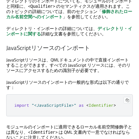
ディレクトリのインポートについても、モジュールのインポート
と同様に、
のセマンティクスが適用されます。こ
<Qualifier>
のトピックの詳細については、前のセクション「
修飾されたロー
カル名前空間へのインポート
」を参照してください。
ディレクトリ・インポートの詳細については、
ディレクトリ・イ
ンポートに関する
詳細な文書を参照してください。
JavaScriptリソースのインポート
JavaScriptリソースは、QMLドキュメントの中で直接インポート
することができます。すべての JavaScript リソースには、そのリ
ソースにアクセスするための識別子が必要です。
JavaScriptリソースのインポートの一般的な形式は以下の通りで
す：
import
"<JavaScriptFile>"
as
<
Identifier
>
モジュールのインポートに適用できるローカル名前空間修飾子と
は異なり、
は QML 文書内で一意でなければなら
<Identifier>
ないことに注意してください。