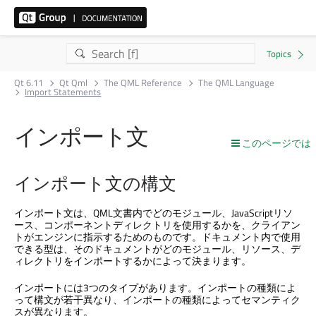
Qt 6.11
Qt Qml
The QML Reference
The QML Language
Import Statements
インポート文
このページでは
インポート文の構文
インポート文は、QML文書内でどのモジュール、JavaScriptリソ
ース、コンポーネントディレクトリを使用するかを、クライアン
トがエンジンに指示するためのものです。ドキュメント内で使用
できる型は、そのドキュメントがどのモジュール、リソース、デ
ィレクトリをインポートするかによって決まります。
インポートには3つのタイプがあります。インポートの種類によ
って構文が若干異なり、インポートの種類によってセマンティク
スが異なります。