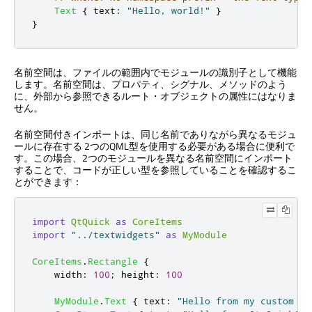
Text
{
text
:
"Hello, world!"
}
}
名前空間は、ファイルの範囲内でモジュールの識別子として機能
します。名前空間は、プロパティ、シグナル、メソッドのよう
に、外部から参照できるルート・オブジェクトの属性にはなりま
せん。
名前空間付きインポートは、同じ名前でありながら異なるモジュ
ールに存在する 2つのQML型を使用する必要がある場合に便利で
す。この場合、2つのモジュールを異なる名前空間にインポート
することで、コードが正しい型を参照していることを確認するこ
とができます：
import
QtQuick
as
CoreItems
import
"../textwidgets"
as
MyModule
CoreItems
.
Rectangle
{
width
:
100
;
height
:
100
MyModule
.
Text
{
text
:
"Hello from my custom te