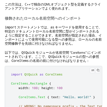
この方法は、C++で独自のQMLオブジェクト型を定義するクライ
アントアプリケーションでよく使われます。
修飾されたローカル名前空間へのインポート
ステートメントでは、
キーワードを使用することで、
import
as
特定の ドキュメントローカル名前空間に型がインポートされる
ように指定することができます。名前空間が指定された場合、イ
ンポートによって使用可能になる型への参照は、ローカルの名前
空間修飾子を先頭に付けなければなりません。
以下では、
モジュールが名前空間 "CoreItems" にインポ
QtQuick
ートされています。ここで、
モジュールの型への参照
QtQuick
は、
の名前の前に付けなければなりません：
CoreItems
import
QtQuick
as
CoreItems
CoreItems
.
Rectangle
{
width
:
100
;
height
:
100
CoreItems
.
Text
{
text
:
"Hello, world!"
}
// WRONG! No namespace prefix - the Text type 