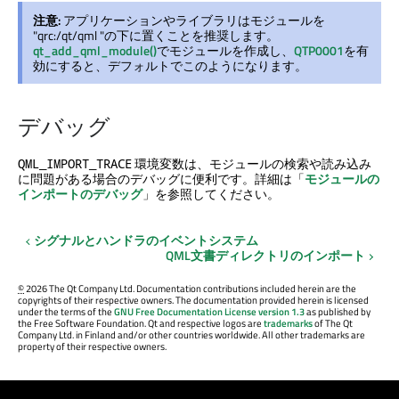
注意:
アプリケーションやライブラリはモジュールを
"qrc:/qt/qml "の下に置くことを推奨します。
qt_add_qml_module()
でモジュールを作成し、
QTP0001
を有
効にすると、デフォルトでこのようになります。
デバッグ
環境変数は、モジュールの検索や読み込み
QML_IMPORT_TRACE
に問題がある場合のデバッグに便利です。詳細は「
モジュールの
インポートのデバッグ
」を参照してください。
シグナルとハンドラのイベントシステム
QML文書ディレクトリのインポート
©
2026 The Qt Company Ltd. Documentation contributions included herein are the
copyrights of their respective owners. The documentation provided herein is licensed
under the terms of the
GNU Free Documentation License version 1.3
as published by
the Free Software Foundation. Qt and respective logos are
trademarks
of The Qt
Company Ltd. in Finland and/or other countries worldwide. All other trademarks are
property of their respective owners.