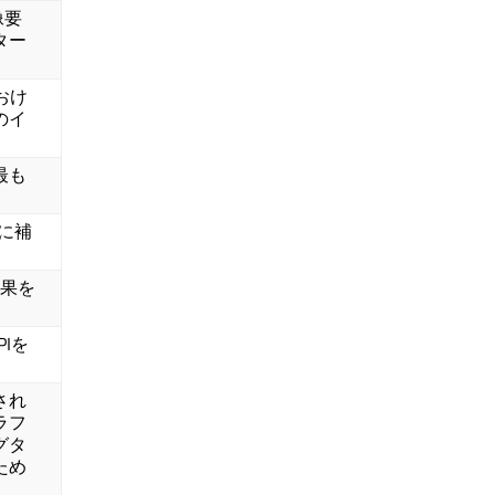
像要
ター
におけ
のイ
最も
関数に補
の結果を
APIを
され
ラフ
グタ
ため