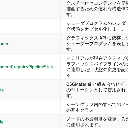
クスチャ付きコンテンツを簡
描画するための便利な構造体
す。
シェーダプログラムのレンダ
グ状態をカプセル化します。
グラフィックス API に依存し
ader
シェーダープログラムを表し
す。
マテリアルが現在アクティブ
ラフィックスパイプラインの
der::GraphicsPipelineState
に適用したい状態の変更を記
る
QSGMaterial と組み合わせ
pe
の型トークンとして使用され
す。
シーングラフ内のすべてのノ
の基本クラス
ノードの不透明度を変更する
de
に使用されます。