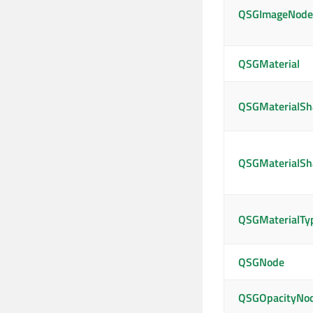
QSGImageNode
QSGMaterial
QSGMaterialSh
QSGMaterialSha
QSGMaterialTy
QSGNode
QSGOpacityNo