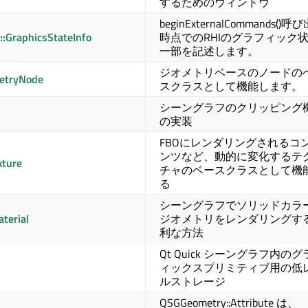
するためのウィンドウ
beginExternalCommands()呼
:GraphicsStateInfo
時点でのRHIのグラフィック
一部を記述します。
ジオメトリベースのノードの
etryNode
スクラスとして機能します。
シーングラフのクリッピング
の実装
FBOにレンダリングされるコ
ンツなど、動的に変化するテ
ture
チャのベースクラスとして機
る
シーングラフでソリッドカラ
terial
ジオメトリをレンダリングす
利な方法
Qt Quick
シーングラフ内のグ
ィックスプリミティブ用の低
ルストレージ
QSGGeometry::Attribute は、