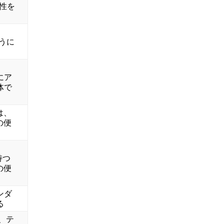
属性を
は、
ように
 にア
体で
 は、
の便
持つ
の便
ンダ
る
、テ