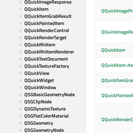
QQuickImageResponse
QQuickItem
QQuickImagePr
QQuickItemGrabResult
QQuickPaintedItem
QQuickRenderControl
QQuickImageR
QQuickRenderTarget
QQuickRhiItem
QQuickItem
QQuickRhiItemRenderer
QQuickTextDocument
QQuickItem::I
QQuickTextureFactory
QQuickView
QQuickWidget
QQuickItemGra
QQuickWindow
QSGBasicGeometryNode
QQuickPainted
QSGClipNode
QSGDynamicTexture
QSGFlatColorMaterial
QQuickRenderC
QSGGeometry
QSGGeometryNode