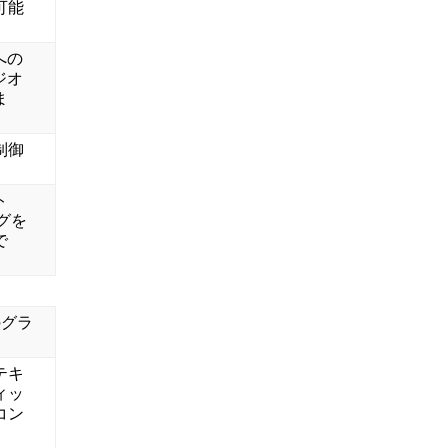
可能
への
ジオ
ま
制御
ト
ングを
で
のグラ
。
テキ
ィッ
コン