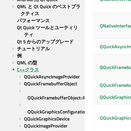
QML と Qt Quick のベストプラ
クティス
パフォーマンス
QNativeInterfa
Qt Quick ツールとユーティリ
ティ
Qt 5 からのアップグレード
QQuickAsyncIm
チュートリアル
例
QML の型
QQuickFramebu
C++クラス
QQuickAsyncImageProvider
QQuickFramebufferObject
QQuickFramebu
QQuickGraphics
QQuickFramebufferObject::Renderer
QQuickGraphicsConfiguration
QQuickGraphic
QQuickGraphicsDevice
QQuickImageProvider