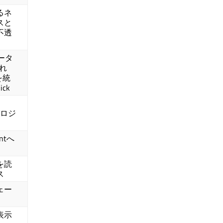
るネ
スと
不透
ポータ
られ
を統
ick
グロジ
entへ
を読
ス
ェー
表示