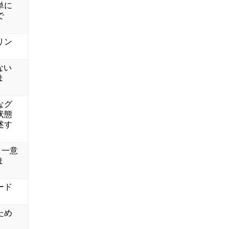
単に
で
リン
ない
ま
なグ
状態
述す
て、一意
ま
ード
ため