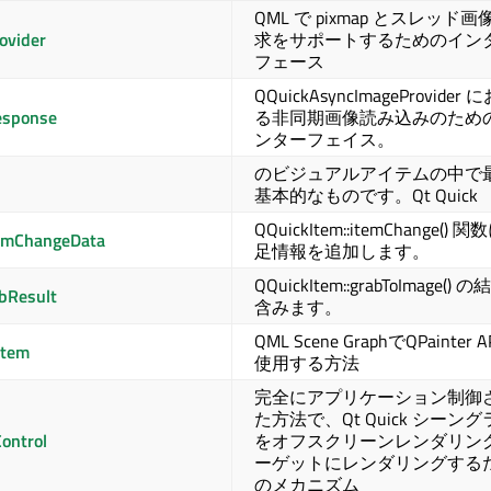
QML で pixmap とスレッド画
ovider
求をサポートするためのイン
フェース
QQuickAsyncImageProvider 
esponse
る非同期画像読み込みのため
ンターフェイス。
のビジュアルアイテムの中で
基本的なものです。
Qt Quick
QQuickItem::itemChange() 
temChangeData
足情報を追加します。
QQuickItem::grabToImage() 
bResult
含みます。
QML Scene GraphでQPainter 
Item
使用する方法
完全にアプリケーション制御
た方法で、
Qt Quick
シーング
ontrol
をオフスクリーンレンダリン
ーゲットにレンダリングする
のメカニズム