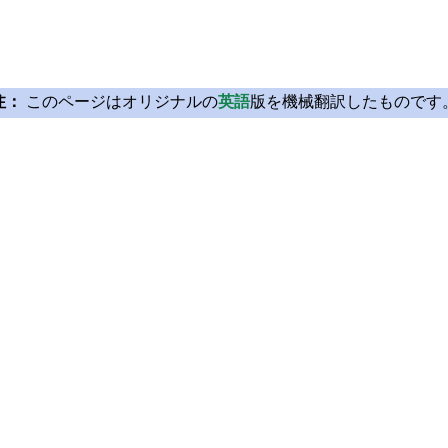
注：
このページはオリジナルの
英語
版を機械翻訳したものです
Licensing
Learn Qt
License Agreement
For Learners
Open Source
For Students and Tea
Plans and pricing
Qt Documentation
Download
Qt Forum
FAQ