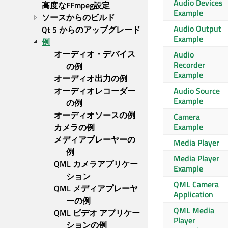
Audio Devices
高度なFFmpeg設定
Example
ソースからのビルド
Audio Output
Qt 5 からのアップグレード
Example
例
オーディオ・デバイス
Audio
Recorder
の例
Example
オーディオ出力の例
オーディオレコーダー
Audio Source
Example
の例
オーディオソースの例
Camera
Example
カメラの例
メディアプレーヤーの
Media Player
例
Media Player
QML カメラアプリケー
Example
ション
QML Camera
QML メディアプレーヤ
Application
ーの例
QML Media
QML ビデオ アプリケー
Player
ションの例