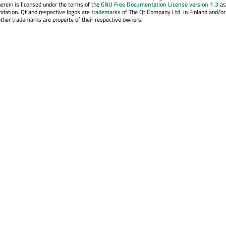
erein is licensed under the terms of the
GNU Free Documentation License version 1.3
as
ndation. Qt and respective logos are
trademarks
of The Qt Company Ltd. in Finland and/or
other trademarks are property of their respective owners.