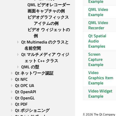
Example
QML ビデオレコーダー
QML Video
画面キャプチャの例
Example
ビデオグラフィックス
QML Video
アイテムの例
Recorder
ビデオ ウィジェットの
例
Qt Spatial
Audio
Qt Multimedia のクラスと
Examples
名前空間
Screen
Qt マルチメディア ウィジ
Capture
ェット C++ クラス
Example
QML の型
Video
Qt ネットワーク認証
Graphics Item
Qt NFC
Example
Qt OPC UA
Video Widget
Qt OpenAPI
Example
Qt OpenGL
Qt PDF
Qt ポジショニング
©
2026 The Qt Company Ltd