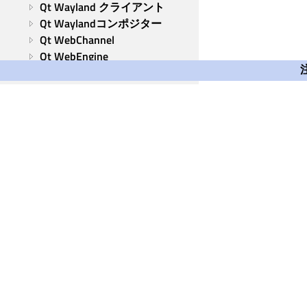
Qt Wayland クライアント
Qt Waylandコンポジター
Qt WebChannel
Qt WebEngine
Qt WebSockets
Qt WebView
Qt XML
ツールとユーティリティ
Qt Group
Our Story
Brand
News
Contact Us
Careers
Investors