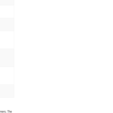
。
wners. The