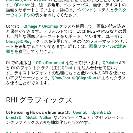
す。
QPainter
は、線、多角形、ベクターパス、画像、テキストの
描画をサポートしています。詳細は、
ペイント
システムと
ラスタ
ーウィンドウの
例を参照してください。
Qt では、
QImage
と
QPixmap
クラスを使用して、画像の読み込み
と保存ができます。デフォルトでは、Qt は JPEG や PNG などの最
も一般的な画像フォーマットをサポートしています。ユーザは、
QImageIOPlugin
クラスを使用して、その他のフォーマットのサポ
ートを追加することができます。詳しくは、
画像ファイルの読み
書きを
参照してください。
Qt での組版は、
QTextDocument
を使って行います。
QPainter
API
と Qt のフォントクラス（主に
QFont
）を組み合わせて使いま
す。テキストやフォントの処理にもっと低レベルの API を使いた
いアプリケーションは、
QRawFont
や
QGlyphRun
のようなクラス
を使うことができます。
RHI グラフィックス
Qt Rendering Hardware Interface は、
OpenGL
、
OpenGL ES
、
Direct3D
、
Metal
、
Vulkan
などのハードウェアアクセラレーショ
ングラフィックス API を抽象化したものです。