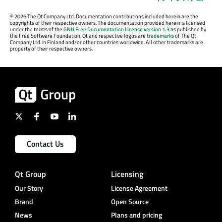
©
2026 The Qt Company Ltd. Documentation contributions included herein are the
copyrights of their respective owners. The documentation provided herein is licensed
under the terms of the
GNU Free Documentation License version 1.3
as published by
the Free Software Foundation. Qt and respective logos are
trademarks
of The Qt
Company Ltd. in Finland and/or other countries worldwide. All other trademarks are
property of their respective owners.
Contact Us
Qt Group
Licensing
Our Story
License Agreement
Brand
Open Source
News
Plans and pricing