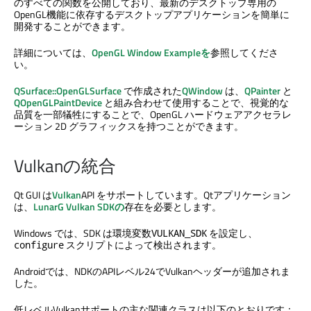
のすべての関数を公開しており、最新のデスクトップ専用の
OpenGL機能に依存するデスクトップアプリケーションを簡単に
開発することができます。
詳細については、
OpenGL Window Exampleを
参照してくださ
い。
QSurface::OpenGLSurface
で作成された
QWindow
は、
QPainter
と
QOpenGLPaintDevice
と組み合わせて使用することで、視覚的な
品質を一部犠牲にすることで、OpenGL ハードウェアアクセラレ
ーション 2D グラフィックスを持つことができます。
Vulkanの統合
Qt GUI
は
Vulkan
API をサポートしています。Qtアプリケーション
は、
LunarG Vulkan SDKの
存在を必要とします。
Windows では、SDK は環境変数
を設定し、
VULKAN_SDK
スクリプトによって検出されます。
configure
Androidでは、NDKのAPIレベル24でVulkanヘッダーが追加されま
した。
低レベルVulkanサポートの主な関連クラスは以下のとおりです：