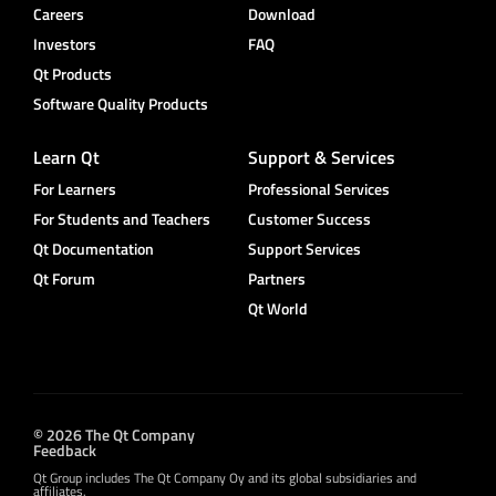
Careers
Download
Investors
FAQ
Qt Products
Software Quality Products
Learn Qt
Support & Services
For Learners
Professional Services
For Students and Teachers
Customer Success
Qt Documentation
Support Services
Qt Forum
Partners
Qt World
© 2026 The Qt Company
Feedback
Qt Group includes The Qt Company Oy and its global subsidiaries and
affiliates.