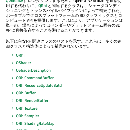
QWindow
にレンダリングするために OpenGL や Vulkan を直接使
用する代わりに、
QRhi
と関連するクラスは、シェーダコンディ
ショニングとトランスパイルパイプラインによって補完された、
ポータブルでクロスプラットフォームの 3D グラフィックスとコ
ンピュート API を提供します。これにより、アプリケーションは
単一の、場合によってはベンダーやプラットフォーム固有の3D
APIに直接依存することを避けることができます。
以下に主なRHI関連クラスのリストを示す。これらは、多くの追
加クラスと構造体によって補完されています。
QRhi
QShader
QShaderDescription
QRhiCommandBuffer
QRhiResourceUpdateBatch
QRhiBuffer
QRhiRenderBuffer
QRhiTexture
QRhiSampler
QRhiShadingRateMap