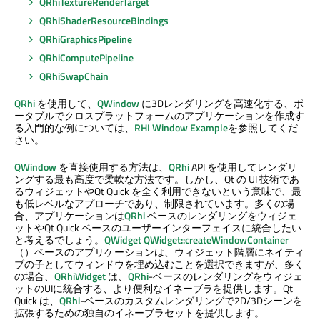
QRhiTextureRenderTarget
QRhiShaderResourceBindings
QRhiGraphicsPipeline
QRhiComputePipeline
QRhiSwapChain
QRhi
を使用して、
QWindow
に3Dレンダリングを高速化する、ポ
ータブルでクロスプラットフォームのアプリケーションを作成す
る入門的な例については、
RHI Window Example
を参照してくだ
さい。
QWindow
を直接使用する方法は、
QRhi
API を使用してレンダリ
ングする最も高度で柔軟な方法です。しかし、Qt の UI 技術であ
るウィジェットや
Qt Quick
を全く利用できないという意味で、最
も低レベルなアプローチであり、制限されています。多くの場
合、アプリケーションは
QRhi
ベースのレンダリングをウィジェ
ットや
Qt Quick
ベースのユーザーインターフェイスに統合したい
と考えるでしょう。
QWidget
QWidget::createWindowContainer
（）ベースのアプリケーションは、ウィジェット階層にネイティ
ブの子としてウィンドウを埋め込むことを選択できますが、多く
の場合、
QRhiWidget
は、
QRhi
-ベースのレンダリングをウィジェ
ットのUIに統合する、より便利なイネーブラを提供します。
Qt
Quick
は、
QRhi
-ベースのカスタムレンダリングで2D/3Dシーンを
拡張するための独自のイネーブラセットを提供します。