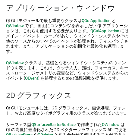
アプリケーション・ウィンドウ
Qt GUI
モジュールで最も重要なクラスは
QGuiApplication
と
QWindow
です。画面にコンテンツを表示したい Qt アプリケーシ
ョンは、これらを使用する必要があります。
QGuiApplication
には
メイン・イベント・ループがあり、ウィンドウ・システムやその
他のソースからのすべてのイベントが処理され、ディスパッチさ
れます。また、アプリケーションの初期化と最終化も処理しま
す。
QWindow
クラスは、基礎となるウィンドウ・システムのウィン
ドウを表します。これは、タッチ入力、露出、フォーカス、キー
ストローク、ジオメトリの変更など、ウィンドウシステムからの
イベント (
QEvent
) を処理するための仮想関数を提供します。
2D グラフィックス
Qt GUI
モジュールには、2D グラフィックス、画像処理、フォン
ト、および高度なタイポグラフィ用のクラスが含まれています。
サーフェス型
QSurface::RasterSurface
で作成された
QWindow
は、
Qt の高度に最適化された 2D ベクターグラフィックス API である
QBackingStore
や
QPainter
と組み合わせて使用することができま