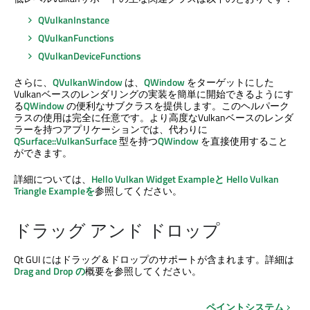
QVulkanInstance
QVulkanFunctions
QVulkanDeviceFunctions
さらに、
QVulkanWindow
は、
QWindow
をターゲットにした
Vulkanベースのレンダリングの実装を簡単に開始できるようにす
る
QWindow
の便利なサブクラスを提供します。このヘルパーク
ラスの使用は完全に任意です。より高度なVulkanベースのレンダ
ラーを持つアプリケーションでは、代わりに
QSurface::VulkanSurface
型を持つ
QWindow
を直接使用すること
ができます。
詳細については、
Hello Vulkan Widget Exampleと
Hello Vulkan
Triangle Exampleを
参照してください。
ドラッグ アンド ドロップ
Qt GUI
にはドラッグ＆ドロップのサポートが含まれます。詳細は
Drag and Drop の
概要を参照してください。
ペイントシステム