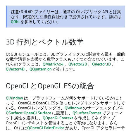
注意:
RHI API ファミリーは、通常の Qt パブリック API とは異
なり、限定的な互換性保証付きで提供されています。詳細は
QRhi
を参照してください。
3D 行列とベクトル数学
Qt GUI
モジュールには、3Dグラフィックスに関連する最も一般的
な数学演算を支援する数学クラスもいくつか含まれています。こ
れらのクラスには、
QMatrix4x4
、
QVector2D
、
QVector3D
、
QVector4D
、
QQuaternion
があります。
OpenGLとOpenGL ESの統合
QWindow
は、プラットフォームが何をサポートしているかによ
って、OpenGLとOpenGL ESを使ったレンダリングをサポートして
いる。OpenGLレンダリングは、
QWindow
のサーフェスタイプを
QSurface::OpenGLSurface
に設定し、
QSurfaceFormat
でフォーマ
ット属性を選択し、
QOpenGLContext
を作成してネイティブ
OpenGLコンテキストを管理することで有効になります。さら
に、Qt には
QOpenGLPaintDevice
があり、OpenGL アクセラレーテ