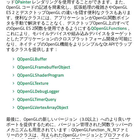
ッド
QPainter
レンダリングを使用することができます。また、
OpenGL コードの記述を簡素化し、拡張処理の複雑さやOpenGL
ES 2 とデスクトップOpenGL の違いを隠す便利なクラスもありま
す。便利なクラスには、アプリケーションがOpenGL関数ポイン
タを手動で解決することなく、デスクトップOpenGL上のすべて
のOpenGL ES 2関数を使用できるようにする
QOpenGLFunctions
。
これにより、モバイルデバイスや組み込みデバイスをターゲット
としたアプリケーションのクロスプラットフォーム開発が可能に
なり、ネイティブのOpenGL機能をよりシンプルなQt APIでラップ
するクラスを提供します：
QOpenGLBuffer
QOpenGLFramebufferObject
QOpenGLShaderProgram
QOpenGLTexture
QOpenGLDebugLogger
QOpenGLTimerQuery
QOpenGLVertexArrayObject
最後に、OpenGLの新しいバージョン（3.0以上）へのより良いサ
ポートを提供するために、バージョン管理された関数ラッパーの
メカニズムも用意されています：QOpenGLFunction_N_Nファミ
リーのクラスは、与えられたOpenGLバージョンとプロファイル