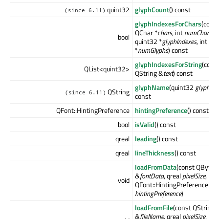
quint32
glyphCount
() const
(since 6.11)
glyphIndexesForChars
(cons
QChar *
chars
, int
numChars
,
bool
quint32 *
glyphIndexes
, int
*
numGlyphs
) const
glyphIndexesForString
(cons
QList<quint32>
QString &
text
) const
glyphName
(quint32
glyphInd
QString
(since 6.11)
const
QFont::HintingPreference
hintingPreference
() const
bool
isValid
() const
qreal
leading
() const
qreal
lineThickness
() const
loadFromData
(const QByteA
&
fontData
, qreal
pixelSize
,
void
QFont::HintingPreference
hintingPreference
)
loadFromFile
(const QString
&
fileName
, qreal
pixelSize
,