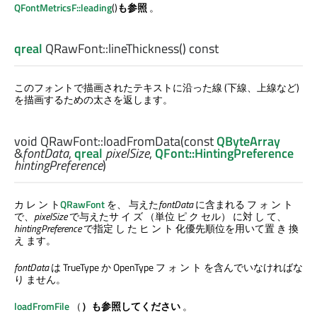
QFontMetricsF::leading
()
も参照
。
qreal
QRawFont::
lineThickness
() const
このフォントで描画されたテキストに沿った線 (下線、上線など)
を描画するための太さを返します。
void
QRawFont::
loadFromData
(const
QByteArray
&
fontData
,
qreal
pixelSize
,
QFont::HintingPreference
hintingPreference
)
カ レ ン ト
QRawFont
を、 与えた
fontData
に含まれる フ ォ ン ト
で、
pixelSize
で与えたサ イ ズ （単位 ピ ク セル） に対 し て、
hintingPreference
で指定 し た ヒ ン ト 化優先順位を用いて置 き 換
え ます。
fontData
は TrueType か OpenType フ ォ ン ト を含んでいなければな
り ません。
loadFromFile
（
）も参照してください
。