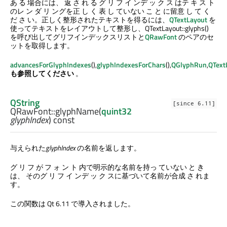
あ る 場合には、 返 さ れ る グ リ フ イ ンデ ッ ク ス はテ キ ス ト
のレ ン ダ リ ングを正 し く 表 し ていない こ と に留意 し て く
だ さ い。正しく整形されたテキストを得るには、
QTextLayout
を
使ってテキストをレイアウトして整形し、QTextLayout::glyphs()
を呼び出してグリフインデックスリストと
QRawFont
のペアのセ
ットを取得します。
advancesForGlyphIndexes
(),
glyphIndexesForChars
(),
QGlyphRun
,
QText
も参照してください
。
QString
[since 6.11]
QRawFont::
glyphName
(
quint32
glyphIndex
) const
与えられた
glyphIndex
の名前を返します。
グ リ フ が フ ォ ン ト 内で明示的な名前を持っ ていない と き
は、 そのグ リ フ イ ンデ ッ ク スに基づいて名前が合成 さ れま
す。
この関数は Qt 6.11 で導入されました。