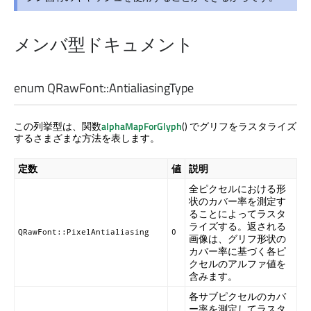
メンバ型ドキュメント
enum QRawFont::
AntialiasingType
この列挙型は、関数
alphaMapForGlyph
() でグリフをラスタライズ
するさまざまな方法を表します。
定数
値
説明
全ピクセルにおける形
状のカバー率を測定す
ることによってラスタ
ライズする。返される
QRawFont::PixelAntialiasing
0
画像は、グリフ形状の
カバー率に基づく各ピ
クセルのアルファ値を
含みます。
各サブピクセルのカバ
ー率を測定してラスタ