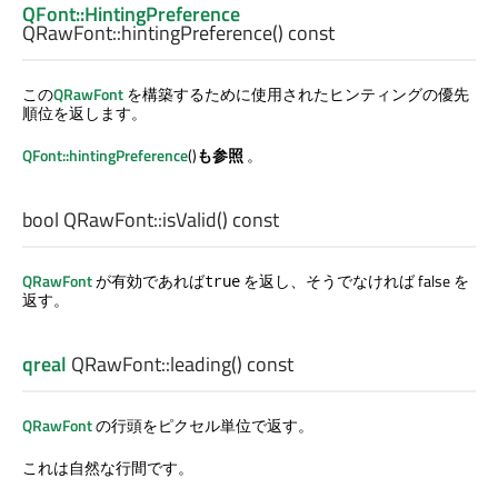
QFont::HintingPreference
QRawFont::
hintingPreference
() const
この
QRawFont
を構築するために使用されたヒンティングの優先
順位を返します。
QFont::hintingPreference
()
も参照
。
bool
QRawFont::
isValid
() const
QRawFont
が有効であれば
を返し、そうでなければ false を
true
返す。
qreal
QRawFont::
leading
() const
QRawFont
の行頭をピクセル単位で返す。
これは自然な行間です。