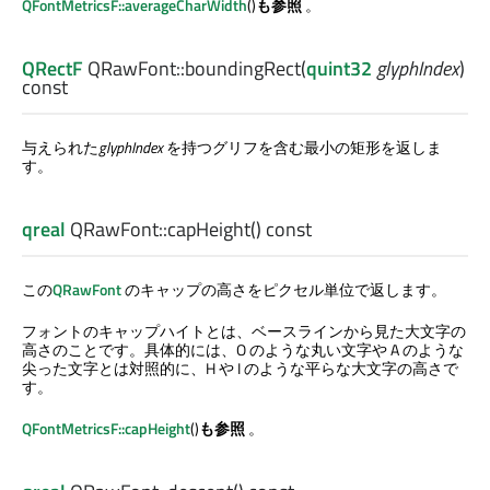
QFontMetricsF::averageCharWidth
()
も参照
。
QRectF
QRawFont::
boundingRect
(
quint32
glyphIndex
)
const
与えられた
glyphIndex
を持つグリフを含む最小の矩形を返しま
す。
qreal
QRawFont::
capHeight
() const
この
QRawFont
のキャップの高さをピクセル単位で返します。
フォントのキャップハイトとは、ベースラインから見た大文字の
高さのことです。具体的には、O のような丸い文字や A のような
尖った文字とは対照的に、H や I のような平らな大文字の高さで
す。
QFontMetricsF::capHeight
()
も参照
。