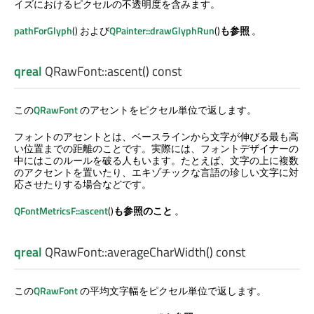
イズにおけるピクセルの不透明度を含みます。
pathForGlyph
() および
QPainter::drawGlyphRun
()
も参照
。
qreal
QRawFont::
ascent
() const
この
QRawFont
のアセントをピクセル単位で返します。
フォントのアセントとは、ベースラインから文字が伸びる最も高
い位置までの距離のことです。実際には、フォントデザイナーの
中にはこのルールを破る人もいます。たとえば、文字の上に複数
のアクセントを置いたり、エキゾチックな言語の珍しい文字に対
応させたりする場合などです。
QFontMetricsF::ascent
()
も参照のこと
。
qreal
QRawFont::
averageCharWidth
() const
この
QRawFont
の平均文字幅をピクセル単位で返します。