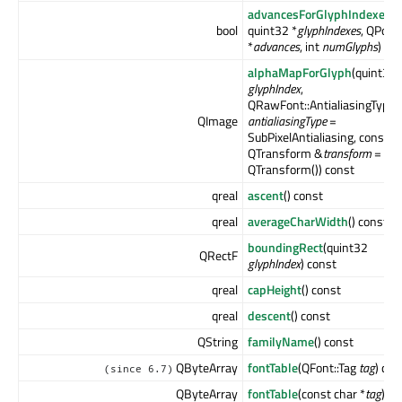
advancesForGlyphIndexes
(
bool
quint32 *
glyphIndexes
, QPoin
*
advances
, int
numGlyphs
) co
alphaMapForGlyph
(quint32
glyphIndex
,
QRawFont::AntialiasingType
QImage
antialiasingType
=
SubPixelAntialiasing, const
QTransform &
transform
=
QTransform()) const
qreal
ascent
() const
qreal
averageCharWidth
() const
boundingRect
(quint32
QRectF
glyphIndex
) const
qreal
capHeight
() const
qreal
descent
() const
QString
familyName
() const
QByteArray
fontTable
(QFont::Tag
tag
) con
(since 6.7)
QByteArray
fontTable
(const char *
tag
) co