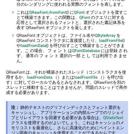
分のレンダリングに使われる実際のフォントを表します。
これは
QRawFont::fromFont
() に
QFont
オブジェクトを渡すこ
とで構築できます。この関数は、
QFont
のクエリに対する
応答として選択されるフォントと、選択された書記体系を
表す QRawFont オブジェクトを返します。
QRawFont オブジェクトは、ファイル名や
QByteArray
を
QRawFont コンストラクタに直接渡したり、
loadFromFile
()
や
loadFromData
() を呼び出すことで構築することができま
す。こ の場合、 フ ォ ン ト は
QFontDatabase
には登録 さ れ
ず、 通常の フ ォ ン ト 選択の一部 と し ては利用で き ませ
ん。
QRawFont は、それが構築されたスレッド（コンストラクタを使
用するか、
loadFromData
（）または
loadFromFile
（）を呼び出
す）に対してローカルであるとみなされます。QRawFontを別の
スレッドに移動することはできませんが、問題のスレッドで再作
成する必要があります。
注：
静的テキストのグリフインデックスとフォント選択を
キャッシュし、アプリケーションの内部ループでのリシェイ
プとリレイアウトを回避する必要がある場合は、
QStaticText
クラスを使用するのがよいでしょう。これはキャッシュのメ
モリコストを最適化し、さらに高速化のためにペイントエン
ジン固有のキャッシュを使用することができるからです。