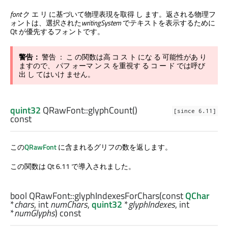
font
ク エ リ に基づいて物理表現を取得 し ます。返される物理フ
ォントは、選択された
writingSystem
でテキストを表示するために
Qt が優先するフォントです。
警告：
警告 ： こ の関数は高 コ ス ト にな る 可能性があ り
ますので、 パフ ォーマ ン ス を重視す る コ ー ド では呼び
出 し てはいけ ません。
quint32
QRawFont::
glyphCount
()
[since 6.11]
const
この
QRawFont
に含まれるグリフの数を返します。
この関数は Qt 6.11 で導入されました。
bool
QRawFont::
glyphIndexesForChars
(const
QChar
*
chars
,
int
numChars
,
quint32
*
glyphIndexes
,
int
*
numGlyphs
) const