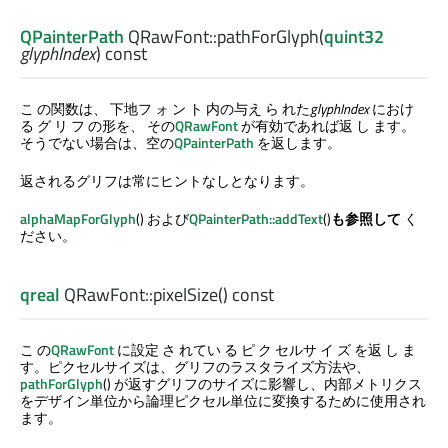
QPainterPath
QRawFont::
pathForGlyph
(
quint32
glyphIndex
) const
こ の関数は、 下地フ ォ ン ト 内の与え ら れた
glyphIndex
におけ
る グ リ フ の形を、 その
QRawFont
が有効であれば返 し ます。
そうでない場合は、空の
QPainterPath
を返します。
返されるグリフは常にヒントなしとなります。
alphaMapForGlyph
() および
QPainterPath::addText
()
も参照して
く
ださい。
qreal
QRawFont::
pixelSize
() const
こ の
QRawFont
に設定 さ れてい る ピ ク セルサ イ ズ を返 し ま
す。ピクセルサイズは、グリフのラスタライズ方法や、
pathForGlyph
() が返すグリフのサイズに影響し、内部メトリクス
をデザイン単位から論理ピクセル単位に変換するために使用され
ます。