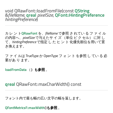
void
QRawFont::
loadFromFile
(const
QString
&
fileName
,
qreal
pixelSize
,
QFont::HintingPreference
hintingPreference
)
カ レ ン ト
QRawFont
を、
fileName
で参照 さ れてい る フ ァ イ ル
の内容へ、
pixelSize
で与えたサ イ ズ （単位 ピ ク セル） に対 し
て、
hintingPreference
で指定 し た ヒ ン ト 化優先順位を用いて置
き換えます。
フ ァ イ ルは TrueType か OpenType フ ォ ン ト を参照 し てい る 必
要があ り ます。
loadFromData
（
）も参照
。
qreal
QRawFont::
maxCharWidth
() const
フォント内で最も幅の広い文字の幅を返します。
QFontMetricsF::maxWidth
()
も参照
。