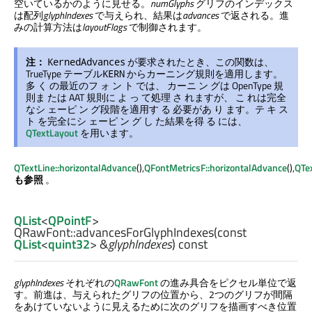
空いているかのように見せる。
numGlyphs
グリフのインデックス
は配列
glyphIndexes
で与えられ、結果は
advances
で返される。進
みの計算方法は
layoutFlags
で制御されます。
注：
が要求されたとき、この関数は、
KernedAdvances
TrueType テーブル
からカーニング規則を適用します。
KERN
多 く の最近のフ ォ ン ト では、 カーニ ン グは OpenType 規
則ま たは AAT 規則に よ っ て処理 さ れますが、 こ れは完全
なシ ェーピ ン グ段階を適用す る 必要があ り ます。テ キ ス
ト を完全にシ ェーピ ン グ し た結果を得 る には、
QTextLayout
を用います。
QTextLine::horizontalAdvance
(),
QFontMetricsF::horizontalAdvance
(),
QTe
も参照
。
QList
<
QPointF
>
QRawFont::
advancesForGlyphIndexes
(const
QList
<
quint32
> &
glyphIndexes
) const
glyphIndexes
それぞれの
QRawFont
の進み具合をピクセル単位で返
す。前進は、与えられたグリフの位置から、2つのグリフが間隔
をあけていないように見えるために次のグリフを描画すべき位置