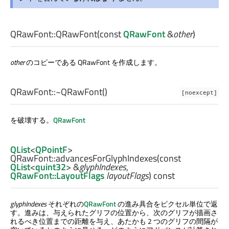
QRawFont::
QRawFont
(const
QRawFont
&
other
)
other
のコピーである QRawFont を作成します。
QRawFont::
~QRawFont
()
[noexcept]
を破壊する。
QRawFont
QList
<
QPointF
>
QRawFont::
advancesForGlyphIndexes
(const
QList
<
quint32
> &
glyphIndexes
,
QRawFont::LayoutFlags
layoutFlags
) const
glyphIndexes
それぞれの
QRawFont
の進み具合をピクセル単位で返
す。進みは、与えられたグリフの位置から、次のグリフが描画さ
れるべき位置までの距離を与え、あたかも 2 つのグリフの間隔が