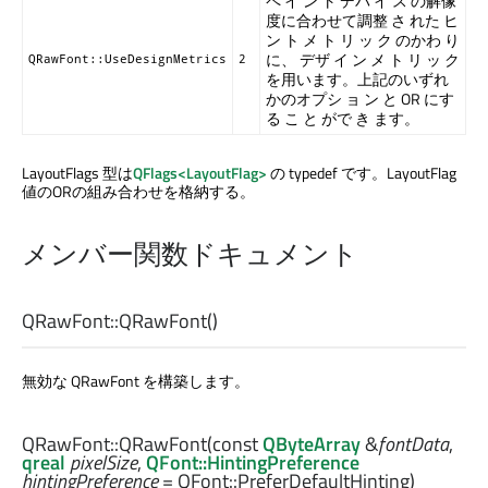
ペ イ ン ト デバ イ ス の解像
度に合わせて調整 さ れた ヒ
ン ト メ ト リ ッ ク のかわ り
に、 デザ イ ン メ ト リ ッ ク
QRawFont::UseDesignMetrics
2
を用います。上記のいずれ
かのオプシ ョ ン と OR にす
る こ と がで き ます。
LayoutFlags 型は
QFlags<LayoutFlag>
の typedef です。LayoutFlag
値のORの組み合わせを格納する。
メンバー関数ドキュメント
QRawFont::
QRawFont
()
無効な QRawFont を構築します。
QRawFont::
QRawFont
(const
QByteArray
&
fontData
,
qreal
pixelSize
,
QFont::HintingPreference
hintingPreference
= QFont::PreferDefaultHinting)