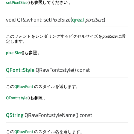
setPixelSize
()
も参照してください
。
void
QRawFont::
setPixelSize
(
qreal
pixelSize
)
このフォントをレンダリングするピクセルサイズを
pixelSize
に設
定します。
pixelSize
()
も参照
。
QFont::Style
QRawFont::
style
() const
この
QRawFont
のスタイルを返します。
QFont::style
()
も参照
。
QString
QRawFont::
styleName
() const
この
QRawFont
のスタイル名を返します。