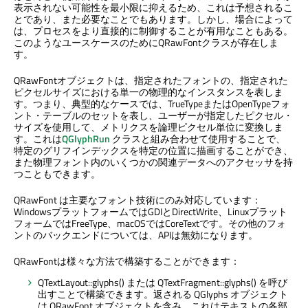
表示されない可能性を最小限に抑えるため、これは予想されるこ
とであり、また必要なことでもあります。しかし、場合によって
は、プロセスをより直接的に制御することが有用なこともある。
このようなユースケースのためにQRawFontクラスが存在しま
す。
QRawFontオブジェクトは、指定されたフォントの、指定された
ピクセルサイズにおける単一の物理的なインスタンスを表しま
す。つまり、典型的なケースでは、TrueTypeまたはOpenTypeフォ
ント・テーブルのセットを表し、ユーザーが指定したピクセル・
サイズを使用して、メトリクスを論理ピクセル単位に変換しま
す。これは
QGlyphRun
クラスと組み合わせて使用することで、
特定のグリフインデックスを特定の位置に描画することができ、
また物理フォント内のいくつかの関連データへのアクセッサを持
つこともできます。
QRawFont は主要なフォント技術にのみ対応しています：
WindowsプラットフォームではGDIとDirectWrite、Linuxプラット
フォームではFreeType、macOSではCoreTextです。その他のフォ
ントのバックエンドについては、APIは無効になります。
QRawFontは様々な方法で構築することができます：
QTextLayout::glyphs() または QTextFragment::glyphs() を呼び
出すことで構築できます。返される QGlyphs オブジェクト
は QRawFont オブジェクトを含み、これはテキストの各部