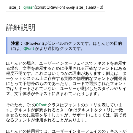
size_t
qHash
(const QRawFont &
key
, size_t
seed
= 0)
詳細説明
注意：
QRawFontは低レベルのクラスです。ほとんどの目的
には、
QFont
がより適切なクラスです。
ほとんどの場合、ユーザーインターフェイスでテキストを表示す
る場合、文字を表示するために使用される正確なフォントはある
程度不明です。これにはいくつかの理由があります：例えば、タ
ーゲットシステム上に存在する実際の物理的なフォントが開発者
にとって予想外のものであったり、コードで選択されたフォント
ではサポートされていない、ユーザーが選択したスタイルやサイ
ズ、文字体系がテキストに含まれていたりします。
そのため、Qt の
QFont
クラスはフォントのクエリを表していま
す。テキストが解釈されるとき、Qt はテキストをクエリに一致
させるために最善を尽くしますが、サポートによっては、裏で異
なるフォントが使用されることがあります。
ほとんどの使用例では、ユーザーインターフェイスのテキストが