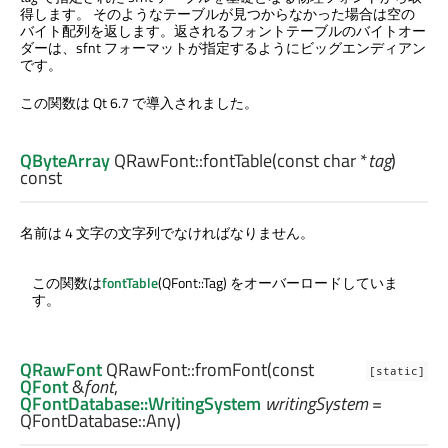
得します。 そのようなテーブルが見つからなかった場合は空の
バイト配列を返します。返されるフォントテーブルのバイトオー
ダーは、sfnt フォーマットが指定するようにビッグエンディアン
です。
この関数は Qt 6.7 で導入されました。
QByteArray
QRawFont::
fontTable
(const
char
*
tag
)
const
名前は 4 文字の文字列でなければなりません。
この関数は
fontTable
(QFont::Tag) をオーバーロードしていま
す。
QRawFont
QRawFont::
fromFont
(const
[static]
QFont
&
font
,
QFontDatabase::WritingSystem
writingSystem
=
QFontDatabase::Any)