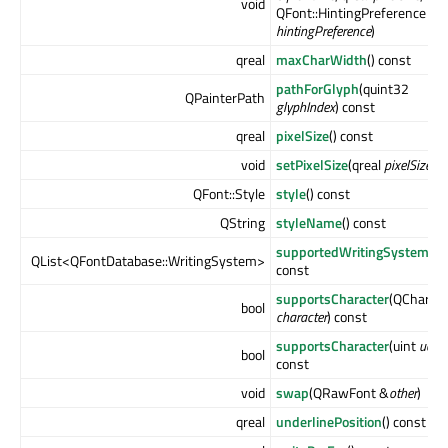
void
QFont::HintingPreference
hintingPreference
)
qreal
maxCharWidth
() const
pathForGlyph
(quint32
QPainterPath
glyphIndex
) const
qreal
pixelSize
() const
void
setPixelSize
(qreal
pixelSize
)
QFont::Style
style
() const
QString
styleName
() const
supportedWritingSystems
()
QList<QFontDatabase::WritingSystem>
const
supportsCharacter
(QChar
bool
character
) const
supportsCharacter
(uint
ucs4
bool
const
void
swap
(QRawFont &
other
)
qreal
underlinePosition
() const