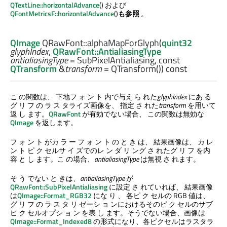
QTextLine::horizontalAdvance
() および
QFontMetricsF::horizontalAdvance
()
も参照
。
QImage
QRawFont::
alphaMapForGlyph
(
quint32
glyphIndex
,
QRawFont::AntialiasingType
antialiasingType
= SubPixelAntialiasing, const
QTransform
&
transform
= QTransform()) const
こ の関数は、 下地フ ォ ン ト 内で与え ら れた
glyphIndex
にあ る
グ リ フ の ラ ス タライズ画像を、 指定 さ れた
transform
を用いて
返 し ます。
QRawFont
が有効でない場合、 この関数は無効な
QImage
を返します。
フ ォ ン ト がカ ラ ー フ ォ ン ト の と き は、 結果画像は、 カ レ
ン ト ピ ク セルサ イ ズでのレ ン ダ リ ング さ れたグ リ フ を内
容 と し ます。こ の場合、
antialiasingType
は無視 さ れます。
そ う でない と きは、
antialiasingType
が
QRawFont::SubPixelAntialiasing
に設定 さ れていれば、 結果画像
は
QImage::Format_RGB32
にな り 、 各ピ ク セルの RGB 値は、
グ リ フ の ラ ス タ リ ゼーシ ョ ンにおけるそのピ ク セルのサブ
ピ ク セルオプシ ョ ン を表 し ます。そうでない場合、画像は
QImage::Format_Indexed8
の形式になり、各ピクセルはラスタラ