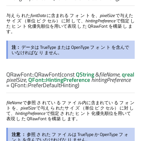
与え ら れた
fontData
に含まれる フ ォ ン ト を、
pixelSize
で与えた
サ イ ズ （単位 ピ ク セル） に対 し て、
hintingPreference
で指定 し
た ヒ ン ト 化優先順位を用いて表現 し た QRawFont を構築 し ま
す。
注：
データは TrueType または OpenType フ ォ ン ト を含んで
いなければな り ません。
QRawFont::
QRawFont
(const
QString
&
fileName
,
qreal
pixelSize
,
QFont::HintingPreference
hintingPreference
= QFont::PreferDefaultHinting)
fileName
で参照 さ れてい る フ ァ イ ル内に含まれてい る フ ォ ン
ト を、
pixelSize
で与え ら れたサ イ ズ （単位 ピ ク セル） に対 し
て、
hintingPreference
で指定 さ れた ヒ ン ト 化優先順位を用いて
表現 し た QRawFont を構築 し ます。
注意 ：
参照 さ れた フ ァ イ ルは TrueType か OpenType フ ォ
ン ト を含んでいなければな り ません。