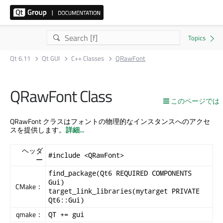
Qt 6.11
Qt GUI
C++ Classes
QRawFont
QRawFont Class
このページでは
QRawFont クラスはフォントの物理的なインスタンスへのアクセ
スを提供します。
詳細...
ヘッダ
#include <QRawFont>
ー
find_package(Qt6 REQUIRED COMPONENTS
Gui)
CMake：
target_link_libraries(mytarget PRIVATE
Qt6::Gui)
qmake：
QT += gui