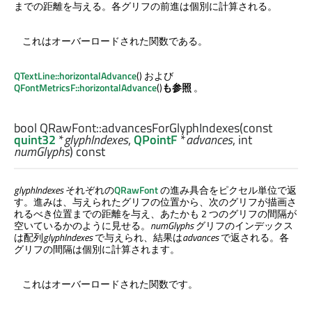
までの距離を与える。各グリフの前進は個別に計算される。
これはオーバーロードされた関数である。
QTextLine::horizontalAdvance
() および
QFontMetricsF::horizontalAdvance
()
も参照
。
bool
QRawFont::
advancesForGlyphIndexes
(const
quint32
*
glyphIndexes
,
QPointF
*
advances
,
int
numGlyphs
) const
glyphIndexes
それぞれの
QRawFont
の進み具合をピクセル単位で返
す。進みは、与えられたグリフの位置から、次のグリフが描画さ
れるべき位置までの距離を与え、あたかも 2 つのグリフの間隔が
空いているかのように見せる。
numGlyphs
グリフのインデックス
は配列
glyphIndexes
で与えられ、結果は
advances
で返される。各
グリフの間隔は個別に計算されます。
これはオーバーロードされた関数です。