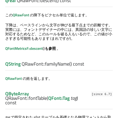
qreal
QRawFont::
descent
() const
この
QRawFont
の降下をピクセル単位で返します。
下降は、ベースラインから文字が伸びる最下点までの距離です。
実際には、フォントデザイナーの中には、異国語の珍しい文字に
対応するためなど、このルールを破る人もいるので、この値が小
さすぎる可能性もあります (まれですが)。
QFontMetricsF::descent
()
も参照
。
QString
QRawFont::
familyName
() const
QRawFont
の姓を返します。
QByteArray
[since 6.7]
QRawFont::
fontTable
(
QFont::Tag
tag
)
const
tag
で指定された sfnt テーブルを基礎となる物理フォントから取