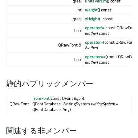
qreal
unitsPerEm
() const
int
weight
() const
qreal
xHeight
() const
operator!=
(const QRawFont
bool
&
other
) const
operator=
(const QRawFont
QRawFont &
&
other
)
operator==
(const QRawFont
bool
&
other
) const
静的パブリックメンバー
fromFont
(const QFont &
font
,
QRawFont
QFontDatabase::WritingSystem
writingSystem
=
QFontDatabase::Any)
関連する非メンバー