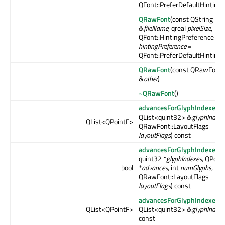
QFont::PreferDefaultHinting)
QRawFont
(const QString
&
fileName
, qreal
pixelSize
,
QFont::HintingPreference
hintingPreference
=
QFont::PreferDefaultHinting)
QRawFont
(const QRawFont
&
other
)
~QRawFont
()
advancesForGlyphIndexes
(
QList<quint32> &
glyphIndexe
QList<QPointF>
QRawFont::LayoutFlags
layoutFlags
) const
advancesForGlyphIndexes
(
quint32 *
glyphIndexes
, QPoin
bool
*
advances
, int
numGlyphs
,
QRawFont::LayoutFlags
layoutFlags
) const
advancesForGlyphIndexes
(
QList<QPointF>
QList<quint32> &
glyphIndexe
const