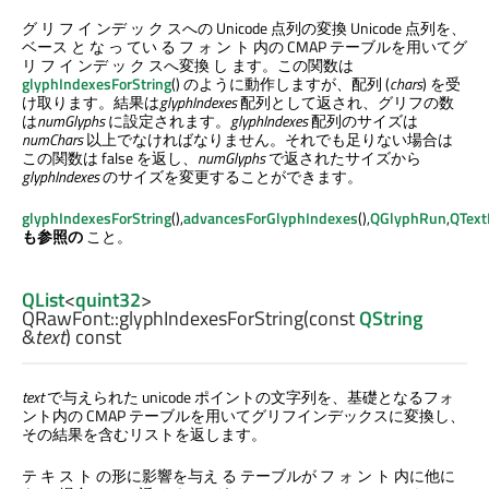
グ リ フ イ ンデ ッ ク スへの Unicode 点列の変換 Unicode 点列を、
ベース と な っ てい る フ ォ ン ト 内の CMAP テーブルを用いてグ
リ フ イ ンデ ッ ク スへ変換 し ます。この関数は
glyphIndexesForString
() のように動作しますが、配列 (
chars
) を受
け取ります。結果は
glyphIndexes
配列として返され、グリフの数
は
numGlyphs
に設定されます。
glyphIndexes
配列のサイズは
numChars
以上でなければなりません。それでも足りない場合は
この関数は false を返し、
numGlyphs
で返されたサイズから
glyphIndexes
のサイズを変更することができます。
glyphIndexesForString
(),
advancesForGlyphIndexes
(),
QGlyphRun
,
QText
も参照の
こと。
QList
<
quint32
>
QRawFont::
glyphIndexesForString
(const
QString
&
text
) const
text
で与えられた unicode ポイントの文字列を、基礎となるフォ
ント内の CMAP テーブルを用いてグリフインデックスに変換し、
その結果を含むリストを返します。
テ キ ス ト の形に影響を与え る テーブルが フ ォ ン ト 内に他に