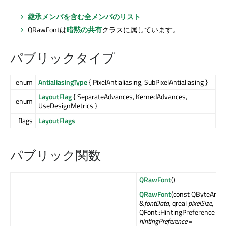
継承メンバを含む全メンバのリスト
QRawFontは
暗黙の共有
クラスに属しています。
パブリックタイプ
enum
AntialiasingType
{ PixelAntialiasing, SubPixelAntialiasing }
LayoutFlag
{ SeparateAdvances, KernedAdvances,
enum
UseDesignMetrics }
flags
LayoutFlags
パブリック関数
QRawFont
()
QRawFont
(const QByteArray
&
fontData
, qreal
pixelSize
,
QFont::HintingPreference
hintingPreference
=