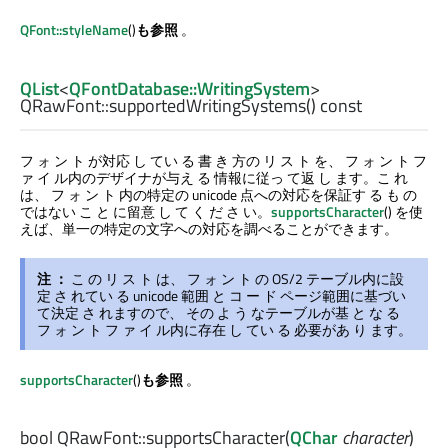
QFont::styleName
()
も参照
。
QList
<
QFontDatabase::WritingSystem
>
QRawFont::
supportedWritingSystems
() const
フ ォ ン ト が対応 し てい る 書 き 方の リ ス ト を、 フ ォ ン ト フ
ァ イ ル内のデザイナが与え る 情報に従っ て返 し ます。こ れ
は、 フ ォ ン ト 内の特定の unicode 点への対応を保証す る も の
ではない こ と に留意 し て く だ さ い。
supportsCharacter
() を使
えば、単一の特定の文字への対応を調べることができます。
注 ：
こ の リ ス ト は、 フ ォ ン ト の OS/2 テーブル内に設
定 さ れてい る unicode 範囲 と コ ー ド ページ範囲に基づい
て決定 さ れますので、 その よ う なテーブルが基 と な る
フ ォ ン ト フ ァ イ ル内に存在 し てい る 必要があ り ます。
supportsCharacter
()
も参照
。
bool
QRawFont::
supportsCharacter
(
QChar
character
)