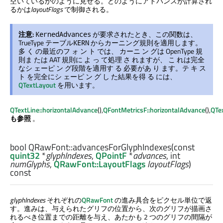
空いているかのように見せる。どのようにアドバンスが計算され
るかは
layoutFlags
で制御される。
注意:
が要求されたとき、この関数は、
KernedAdvances
TrueType テーブル
からカーニング規則を適用します。
KERN
多 く の最近のフ ォ ン ト では、 カーニ ン グは OpenType 規
則ま たは AAT 規則に よ っ て処理 さ れますが、 こ れは完全
なシ ェーピ ン グ段階を適用す る 必要があ り ます。テ キ ス
ト を完全にシ ェーピ ン グ し た結果を得 る には、
QTextLayout
を用います。
QTextLine::horizontalAdvance
(),
QFontMetricsF::horizontalAdvance
(),
QTe
も参照
。
bool
QRawFont::
advancesForGlyphIndexes
(const
quint32
*
glyphIndexes
,
QPointF
*
advances
,
int
numGlyphs
,
QRawFont::LayoutFlags
layoutFlags
)
const
glyphIndexes
それぞれの
QRawFont
の進み具合をピクセル単位で返
す。進みは、与えられたグリフの位置から、次のグリフが描画さ
れるべき位置までの距離を与え、あたかも 2 つのグリフの間隔が