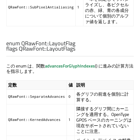
ライズし、各ピクセル
QRawFont::SubPixelAntialiasing
1
の赤、緑、青の各成分
について個別のアルフ
ァ値を返します。
enum QRawFont:
:LayoutFlag
flags QRawFont:
:LayoutFlags
この enum は、関数
advancesForGlyphIndexes
() に進みの計算方法
を指示します。
定数
値
説明
各グリフの前進を個別に計
QRawFont::SeparateAdvances
0
算する。
隣接するグリフ間にカーニ
ングを適用する。OpenType
GPOS ベースのカーニングは
QRawFont::KernedAdvances
1
現在サポートされていない
ことに注意。