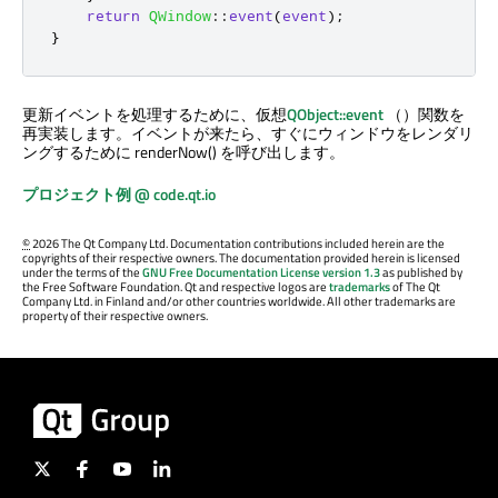
return
QWindow
::
event
(
event
);
}
更新イベントを処理するために、仮想
QObject::event
（）関数を
再実装します。イベントが来たら、すぐにウィンドウをレンダリ
ングするために renderNow() を呼び出します。
プロジェクト例 @ code.qt.io
©
2026 The Qt Company Ltd. Documentation contributions included herein are the
copyrights of their respective owners. The documentation provided herein is licensed
under the terms of the
GNU Free Documentation License version 1.3
as published by
the Free Software Foundation. Qt and respective logos are
trademarks
of The Qt
Company Ltd. in Finland and/or other countries worldwide. All other trademarks are
property of their respective owners.