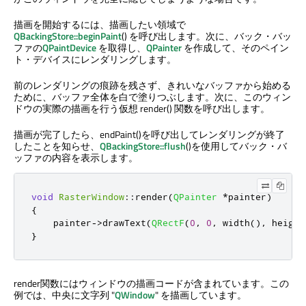
描画を開始するには、描画したい領域で
QBackingStore::beginPaint
() を呼び出します。次に、バック・バッ
ファの
QPaintDevice
を取得し、
QPainter
を作成して、そのペイン
ト・デバイスにレンダリングします。
前のレンダリングの痕跡を残さず、きれいなバッファから始める
ために、バッファ全体を白で塗りつぶします。次に、このウィン
ドウの実際の描画を行う仮想 render() 関数を呼び出します。
描画が完了したら、endPaint()を呼び出してレンダリングが終了
したことを知らせ、
QBackingStore::flush
()を使用してバック・バ
ッファの内容を表示します。
void
RasterWindow
::
render
(
QPainter
*
painter
)
{
    painter
-
>
drawText
(
QRectF
(
0
,
0
,
 width
()
,
 height
}
render関数にはウィンドウの描画コードが含まれています。この
例では、中央に文字列 "
QWindow
" を描画しています。