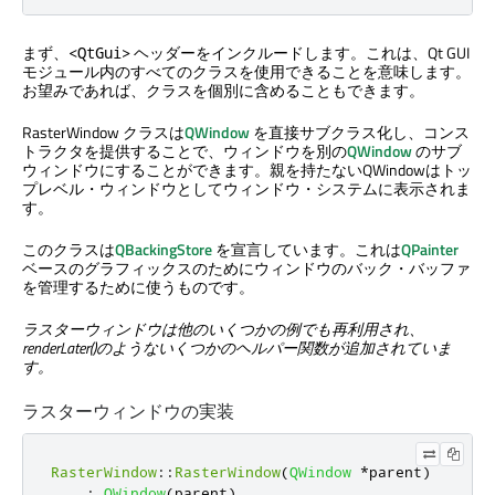
まず、
ヘッダーをインクルードします。これは、
Qt GUI
<QtGui>
モジュール内のすべてのクラスを使用できることを意味します。
お望みであれば、クラスを個別に含めることもできます。
RasterWindow クラスは
QWindow
を直接サブクラス化し、コンス
トラクタを提供することで、ウィンドウを別の
QWindow
のサブ
ウィンドウにすることができます。親を持たないQWindowはトッ
プレベル・ウィンドウとしてウィンドウ・システムに表示されま
す。
このクラスは
QBackingStore
を宣言しています。これは
QPainter
ベースのグラフィックスのためにウィンドウのバック・バッファ
を管理するために使うものです。
ラスターウィンドウは他のいくつかの例でも再利用され、
renderLater()のようないくつかのヘルパー関数が追加されていま
す。
ラスターウィンドウの実装
RasterWindow
::
RasterWindow
(
QWindow
*
parent
)
:
QWindow
(
parent
)