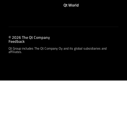
Qt World
© 2026 The Qt Company
Feedback
Qt Group includes The Qt Company Oy and its global subsidiaries and
affiliates.