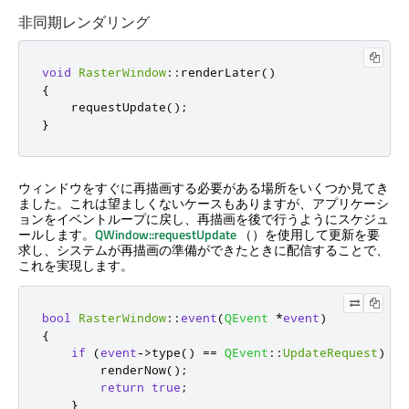
非同期レンダリング
void
RasterWindow
::
renderLater
()
{
    requestUpdate
();
}
ウィンドウをすぐに再描画する必要がある場所をいくつか見てき
ました。これは望ましくないケースもありますが、アプリケーシ
ョンをイベントループに戻し、再描画を後で行うようにスケジュ
ールします。
QWindow::requestUpdate
（）を使用して更新を要
求し、システムが再描画の準備ができたときに配信することで、
これを実現します。
bool
RasterWindow
::
event
(
QEvent
*
event
)
{
if
(
event
-
>
type
()
=
=
QEvent
::
UpdateRequest
)
{
        renderNow
();
return
true
;
}