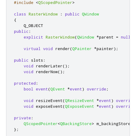
#include
<
QScopedPointer
>
class
RasterWindow
:
public
QWindow
{
public
:
explicit
RasterWindow
(
QWindow
*
parent 
=
nullpt
virtual
void
 render
(
QPainter
*
painter
);
public
slots
:
void
 renderLater
();
void
 renderNow
();
protected
:
bool
event
(
QEvent
*
event
)
override
;
void
 resizeEvent
(
QResizeEvent
*
event
)
override
void
 exposeEvent
(
QExposeEvent
*
event
)
override
private
:
QScopedPointer
<
QBackingStore
>
 m_backingStore
;
};