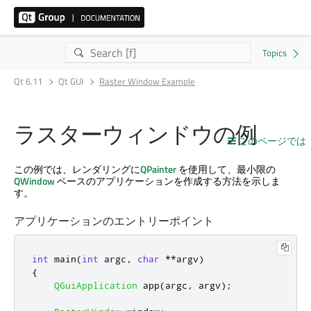
Qt 6.11
Qt GUI
Raster Window Example
ラスターウィンドウの例
このページでは
この例では、レンダリングに
QPainter
を使用して、最小限の
QWindow
ベースのアプリケーションを作成する方法を示しま
す。
アプリケーションのエントリーポイント
int
 main
(
int
 argc
,
char
*
*
argv
)
{
QGuiApplication
 app
(
argc
,
 argv
);