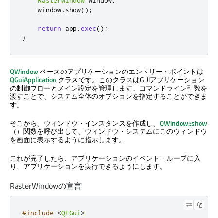
RasterWindow
 window
;
    window
.
show
();
return
 app
.
exec
();
}
QWindow
ベースのアプリケーションのエントリー・ポイントは
QGuiApplication
クラスです。このクラスはGUIアプリケーション
の制御フローとメイン設定を管理します。コマンドライン引数を
渡すことで、システム全体のオプションを指定することができま
す。
そこから、ウィンドウ・インスタンスを作成し、
QWindow::show
（）関数を呼び出して、ウィンドウ・システムにこのウィンドウ
を画面に表示するように指示します。
これが完了したら、アプリケーションのイベント・ループに入
り、アプリケーションを実行できるようにします。
RasterWindowの宣言
#include
<
QtGui
>