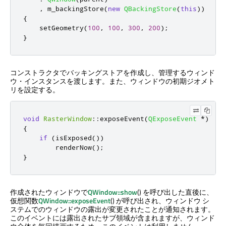
,
 m_backingStore
(
new
QBackingStore
(
this
))
{
    setGeometry
(
100
,
100
,
300
,
200
);
}
コンストラクタでバッキングストアを作成し、管理するウィンド
ウ・インスタンスを渡します。また、ウィンドウの初期ジオメト
リを設定する。
void
RasterWindow
::
exposeEvent
(
QExposeEvent
*
)
{
if
(
isExposed
())
        renderNow
();
}
作成されたウィンドウで
QWindow::show
() を呼び出した直後に、
仮想関数
QWindow::exposeEvent
() が呼び出され、ウィンドウ シ
ステムでのウィンドウの露出が変更されたことが通知されます。
このイベントには露出されたサブ領域が含まれますが、ウィンド