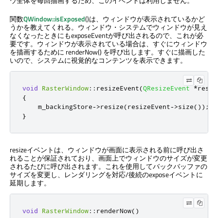
ウ全体を毎回描画するため、このイベントは利用しません。
関数
QWindow::isExposed
()は、ウィンドウが表示されているかど
うかを教えてくれる。ウィンドウ・システムでウィンドウが見え
なくなったときにもexposeEventが呼び出されるので、これが必
要です。ウィンドウが表示されている場合は、すぐにウィンドウ
を描画するために renderNow() を呼び出します。すぐに描画した
いので、システムに視覚的なコンテンツを表示できます。
void
RasterWindow
::
resizeEvent
(
QResizeEvent
*
resiz
{
    m_backingStore
-
>
resize
(
resizeEvent
-
>
size
());
}
resizeイベントは、ウィンドウが画面に表示される前に呼び出さ
れることが保証されており、画面上でウィンドウのサイズが変更
されるたびに呼び出されます。これを使用してバックバッファの
サイズを変更し、レンダリングを対応/後続のexposeイベントに
延期します。
void
RasterWindow
::
renderNow
()