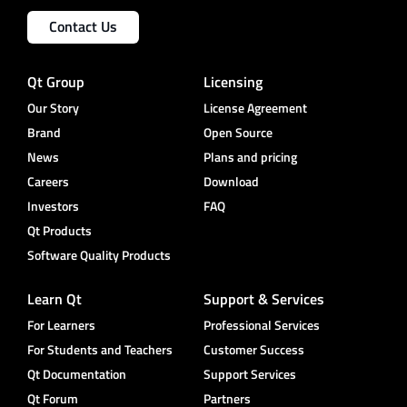
Contact Us
Qt Group
Licensing
Our Story
License Agreement
Brand
Open Source
News
Plans and pricing
Careers
Download
Investors
FAQ
Qt Products
Software Quality Products
Learn Qt
Support & Services
For Learners
Professional Services
For Students and Teachers
Customer Success
Qt Documentation
Support Services
Qt Forum
Partners