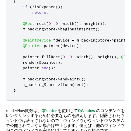
{
if
(
!
isExposed
())
return
;
QRect
 rect
(
0
,
0
,
 width
()
,
 height
());
    m_backingStore
-
>
beginPaint
(
rect
);
QPaintDevice
*
device 
=
 m_backingStore
-
>
paintDe
QPainter
 painter
(
device
);
    painter
.
fillRect
(
0
,
0
,
 width
()
,
 height
()
,
QGra
    render
(
&
painter
);
    painter
.
end
();
    m_backingStore
-
>
endPaint
();
    m_backingStore
-
>
flush
(
rect
);
}
renderNow関数は、
QPainter
を使用して
QWindow
のコンテンツを
レンダリングするために必要なものを設定します。隠蔽されたウ
ィンドウは表示されないので、ウィンドウがウィンドウシステム
で公開されていない場合は中止します。例えば、他のウィンドウ
がこのウィンドウを完全に隠してしまうような場合です。