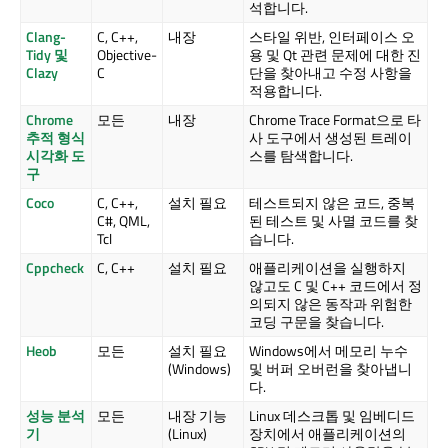
석합니다.
Clang-
C, C++,
내장
스타일 위반, 인터페이스 오
Tidy 및
Objective-
용 및 Qt 관련 문제에 대한 진
Clazy
C
단을 찾아내고 수정 사항을
적용합니다.
Chrome
모든
내장
Chrome Trace Format으로 타
추적 형식
사 도구에서 생성된 트레이
시각화 도
스를 탐색합니다.
구
Coco
C, C++,
설치 필요
테스트되지 않은 코드, 중복
C#, QML,
된 테스트 및 사멸 코드를 찾
Tcl
습니다.
Cppcheck
C, C++
설치 필요
애플리케이션을 실행하지
않고도 C 및 C++ 코드에서 정
의되지 않은 동작과 위험한
코딩 구문을 찾습니다.
Heob
모든
설치 필요
Windows에서 메모리 누수
(Windows)
및 버퍼 오버런을 찾아냅니
다.
성능 분석
모든
내장 기능
Linux 데스크톱 및 임베디드
기
(Linux)
장치에서 애플리케이션의