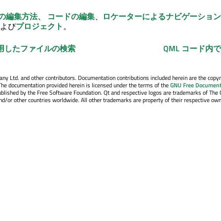
ドの編集方法、
コードの編集
、
ロケーターによるナビゲーション
よび
プロジェクト
。
用したファイルの検索
QML コード内
y Ltd. and other contributors. Documentation contributions included herein are the copyr
The documentation provided herein is licensed under the terms of the
GNU Free Document
blished by the Free Software Foundation. Qt and respective logos are trademarks of The 
d/or other countries worldwide. All other trademarks are property of their respective own