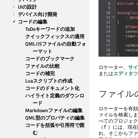
UIの設計
デバイス向け開発
コードの編集
ToDoキーワードの追加
クイックフィックスの適用
QML/JSファイルの自動フォ
ーマット
コードのブックマーク
ファイルの比較
ロケーター、
サイ
または
エディタツ
コードの補完
Luaスクリプトの作成
コードのドキュメント化
ファイル
ハイライト定義のダウンロ
ード
ロケーターを有効
Markdownファイルの編集
ァイルを検索しま
QML型のプロパティの編集
べてのプロジェク
コードを括弧や引用符で囲
（
）には、現在
f
む
れ、そこからファ