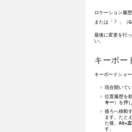
ロケーション履歴
または「
」（
G
最後に変更を行っ
い。
キーボー
キーボードショー
現在開いて
位置履歴を
キー
）を押
後ろへ移動
ます。たと
た後、
Alt
す。