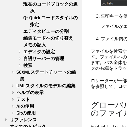
現在のコードブロックの選
択
矢印キーを
Qt Quick コードスタイルの
指定
ファイルが
エディタビューの分割
編集モードへの切り替え
ファイル内
メモの記入
ファイルを検索す
エディタの設定
す。ファイルへの
言語サーバーの管理
ます。パス全体を
検索
タの右端をドラッ
SCXMLステートチャートの編
集
ロケーターが一部
UMLスタイルのモデルの編集
を参照して、ロケ
ヘルプの表示
テスト
グローバ
AIの使用
のファイ
Gitの使用
リファレンス
すべてのトピック
Spotlight、