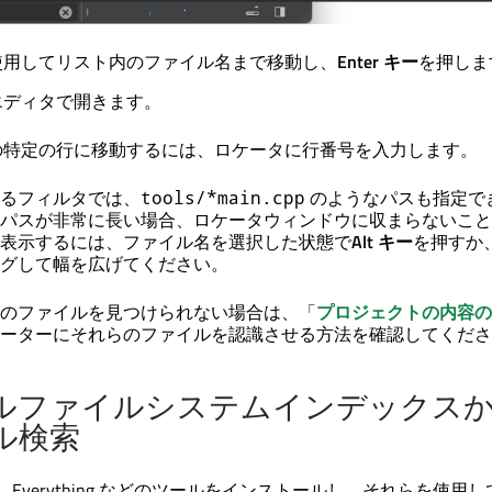
使用してリスト内のファイル名まで移動し、
Enter キー
を押しま
エディタで開きます。
の特定の行に移動するには、ロケータに行番号を入力します。
るフィルタでは、
のようなパスも指定で
tools/*main.cpp
パスが非常に長い場合、ロケータウィンドウに収まらないこと
表示するには、ファイル名を選択した状態で
Alt キー
を押すか
グして幅を広げてください。
のファイルを見つけられない場合は、「
プロジェクトの内容の
ーターにそれらのファイルを認識させる方法を確認してくださ
ルファイルシステムインデックス
ル検索
Locate、Everything などのツールをインストールし、それらを使用