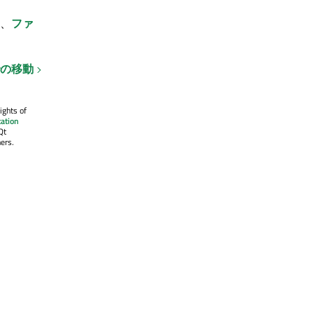
、
ファ
での移動
ights of
ation
Qt
ers.