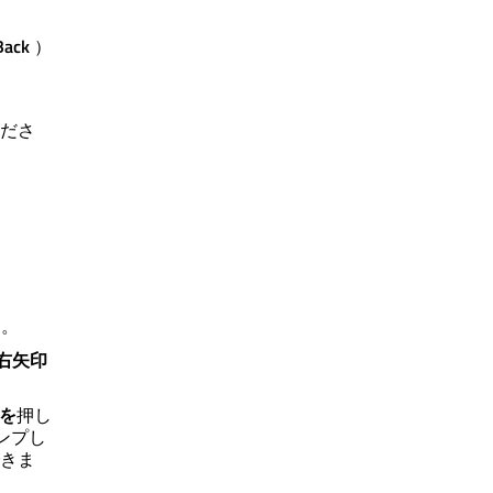
Back
）
ださ
す。
+右矢印
を
押し
ンプし
きま