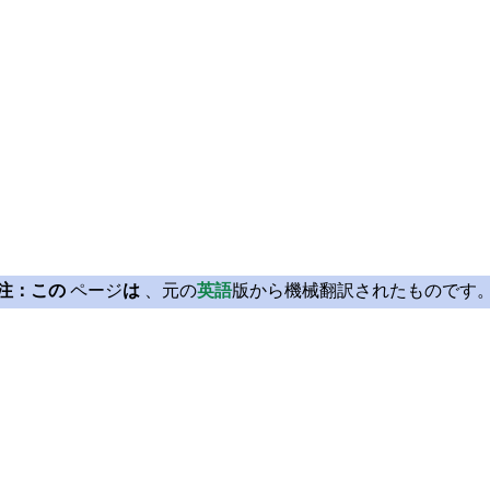
注：この
ページ
は
、元の
英語
版から機械翻訳されたものです