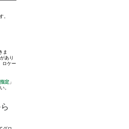
す。
きま
があり
、ロケー
指定
」
い。
から
してグロ