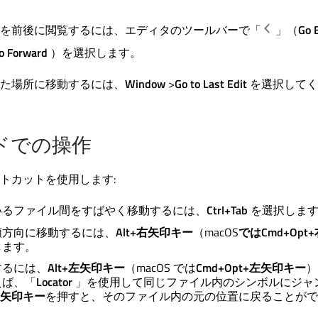
を前後に閲覧するには、エディタのツールバーで「
」（
Go 
o Forward
）を選択します。
た場所に移動するには、
Window
>
Go to Last Edit
を選択してく
ドでの操作
トカットを使用します:
いるファイル間をすばやく移動するには、
Ctrl+Tab
を選択しま
順方向に移動するには、
Alt+右矢印キー
（macOS
ではCmd+Opt
します。
するには、
Alt+左矢印キー
（macOS では
Cmd+Opt+左矢印キー
）
えば、「
Locator
」を使用して同じファイル内のシンボルにジャ
+左矢印キー
を押すと、そのファイル内の元の位置に戻ることがで