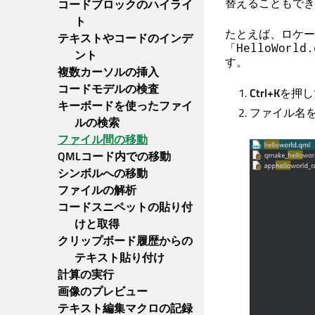
替えることもでき
コードブロックのハイライ
ト
たとえば、ロケー
テキストやコードのインデ
「
HelloWorld.
ント
す。
複数カーソルの挿入
コードモデルの検査
Ctrl+K
を押し
キーボードを使ったファイ
ファイル名
ルの検索
ファイル間の移動
QMLコード内での移動
シンボルへの移動
ファイルの解析
コードスニペットの貼り付
けと取得
クリップボード履歴からの
テキスト貼り付け
計算の実行
画像のプレビュー
テキスト編集マクロの記録