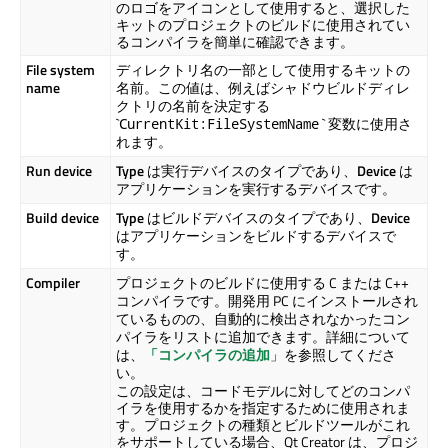
のロゴをアイコンとして使用すると、選択した
キットのプロジェクトのビルドに使用されてい
るコンパイラを簡単に確認できます。
File system
ディレクトリ名の一部として使用するキットの
name
名前。この値は、例えばシャドウビルドディレ
クトリの名前を決定する
`
` 変数に使用さ
CurrentKit:FileSystemName
れます。
Run device
Type
は実行デバイスのタイプであり、
Device
は
アプリケーションを実行するデバイスです。
Build device
Type
はビルドデバイスのタイプであり、
Device
はアプリケーションをビルドするデバイスで
す。
Compiler
プロジェクトのビルドに使用する C または C++
コンパイラです。開発用 PC にインストールされ
ているものの、自動的に検出されなかったコン
パイラをリストに追加できます。詳細について
は、
「コンパイラの追加
」を参照してくださ
い。
この設定は、コードモデルに対してどのコンパ
イラを使用するかを指定するために使用されま
す。プロジェクトの種類とビルドツールがこれ
をサポートしている場合、
Qt Creator
は、プロジ