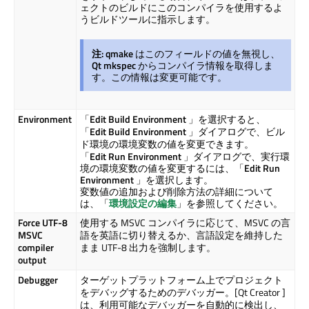
ェクトのビルドにこのコンパイラを使用するよ
うビルドツールに指示します。
注: qmake
はこのフィールドの値を無視し、
Qt mkspec
からコンパイラ情報を取得しま
す。この情報は変更可能です。
Environment
「
Edit Build Environment
」を選択すると、
「
Edit Build Environment
」ダイアログで、ビル
ド環境の環境変数の値を変更できます。
「
Edit Run Environment
」ダイアログで、実行環
境の環境変数の値を変更するには、「
Edit Run
Environment
」を選択します。
変数値の追加および削除方法の詳細について
は、「
環境設定の編集
」を参照してください。
Force UTF-8
使用する MSVC コンパイラに応じて、MSVC の言
MSVC
語を英語に切り替えるか、言語設定を維持した
compiler
まま UTF-8 出力を強制します。
output
Debugger
ターゲットプラットフォーム上でプロジェクト
をデバッグするためのデバッガー。[
Qt Creator
]
は、利用可能なデバッガーを自動的に検出し、