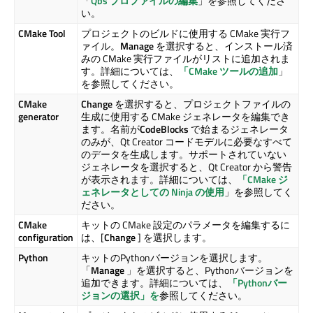
「
Qbs プロファイルの編集
」を参照してくださ
い。
CMake Tool
プロジェクトのビルドに使用する CMake 実行フ
ァイル。
Manage
を選択すると、インストール済
みの CMake 実行ファイルがリストに追加されま
す。詳細については、
「CMake ツールの追加
」
を参照してください。
CMake
Change
を選択すると、プロジェクトファイルの
generator
生成に使用する CMake ジェネレータを編集でき
ます。名前が
CodeBlocks
で始まるジェネレータ
のみが、
Qt Creator
コードモデルに必要なすべて
のデータを生成します。サポートされていない
ジェネレータを選択すると、
Qt Creator
から警告
が表示されます。詳細については、
「CMake ジ
ェネレータとしての Ninja の使用
」を参照してく
ださい。
CMake
キットの CMake 設定のパラメータを編集するに
configuration
は、[
Change
] を選択します。
Python
キットのPythonバージョンを選択します。
「
Manage
」を選択すると、Pythonバージョンを
追加できます。詳細については、
「Pythonバー
ジョンの選択」を
参照してください。