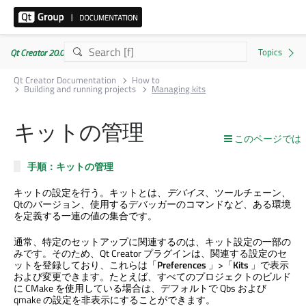
Qt Creator 20.0.1
Qt Creator Documentation
How to
Building and running projects
Managing kits
キットの管理
このページでは
手順：キットの管理
キットの設定を行う。キットとは、
デバイス
、ツールチェーン、
Qtのバージョン、使用するデバッガーのコマンドなど、ある環境
を定義する一連の値の集合です。
通常、特定のセットアップに関連するのは、キット設定の一部の
みです。そのため、
Qt Creator
プラグインは、関連する設定のセ
ットを登録しており、これらは「
Preferences
」>「
Kits
」で表示
および変更できます。たとえば、すべてのプロジェクトのビルド
に CMake を使用している場合は、デフォルトで Qbs および
qmake の設定を非表示にすることができます。