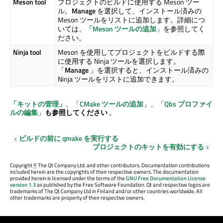
Meson tool
プロジェクトのビルドに使用する Meson ツー
ル。
Manage
を選択して、インストール済みの
Meson ツールをリストに追加します。詳細につ
いては、
「Meson ツールの追加
」を参照してく
ださい。
Ninja tool
Meson を使用してプロジェクトをビルドする際
に使用する Ninja ツールを選択します。
「
Manage
」を選択すると、インストール済みの
Ninja ツールをリストに追加できます。
「キットの管理」
、「
CMake ツールの追加
」、「
Qbs プロファイ
ルの編集
」
も参照してください
。
ビルドの前に qmake を実行する
プロジェクトのキットを有効にする
Copyright
©
The Qt Company Ltd. and other contributors. Documentation contributions
included herein are the copyrights of their respective owners. The documentation
provided herein is licensed under the terms of the
GNU Free Documentation License
version 1.3
as published by the Free Software Foundation. Qt and respective logos are
trademarks of The Qt Company Ltd in Finland and/or other countries worldwide. All
other trademarks are property of their respective owners.