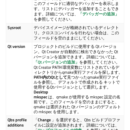
このフィールドに適切なデバッガーを表示しま
す。リストにデバッガーを追加することもでき
ます。詳細については、
「デバッガーの追加」
を参照してください。
Sysroot
デバイスイメージが格納されているディレクト
リ。クロスコンパイルを行わない場合は、この
フィールドを空のままにしてください。
Qt version
プロジェクトのビルドに使用する Qt バージョ
ン。
Qt Creator
が自動的に検出できなかった Qt
バージョンを追加できます。詳細については、
「Qt バージョンの追加」
を参照してください。
Qt Creator
環境変数にリストされているデ
PATH
ィレクトリからqmake実行ファイルを探します。
PATH内のQtとして
見つかったqmake実行ファイ
ルを参照し、デフォルトで作成される キットで
使用するQtバージョンとして選択します。
Desktop
mkspec
は、qmake が使用する mkspec 設定の名
前です。このフィールドを空のままにすると、
qmake は選択された Qt バージョンのデフォルト
の mkspec を使用します。
Qbs profile
「
Change
」を選択すると、Qbs ビルドプロファ
additions
イルに設定が追加されます。詳細については、