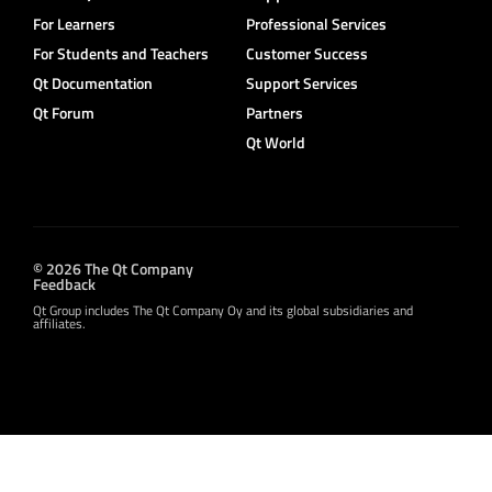
For Learners
Professional Services
For Students and Teachers
Customer Success
Qt Documentation
Support Services
Qt Forum
Partners
Qt World
© 2026 The Qt Company
Feedback
Qt Group includes The Qt Company Oy and its global subsidiaries and
affiliates.