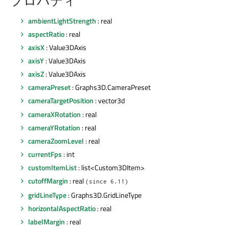
プロパティ
ambientLightStrength
: real
aspectRatio
: real
axisX
: Value3DAxis
axisY
: Value3DAxis
axisZ
: Value3DAxis
cameraPreset
: Graphs3D.CameraPreset
cameraTargetPosition
: vector3d
cameraXRotation
: real
cameraYRotation
: real
cameraZoomLevel
: real
currentFps
: int
customItemList
: list<Custom3DItem>
cutoffMargin
: real
(since 6.11)
gridLineType
: Graphs3D.GridLineType
horizontalAspectRatio
: real
labelMargin
: real