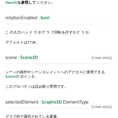
View3D
も参照して
ください。
rotationEnabled
:
bool
こ の入力ハン ド ラ がグ ラ フ回転を許すかど う か。
デフォルトは
。
true
scene
:
Scene3D
[read-only]
シーンの操作やシーンエレメントへのアクセスに使用できる
Scene3D
ポインタ。
このプロパティは読み取り専用です。
selectedElement
:
Graphs3D
.
ElementType
[read-only]
グラフ内で選択されている要素。