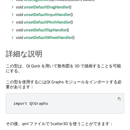
void
unsetDefaultDragHandler
()
void
unsetDefaultInputHandler
()
void
unsetDefaultPinchHandler
()
void
unsetDefaultTapHandler
()
void
unsetDefaultWheelHandler
()
詳細な説明
この型は、
Qt Quick
を用いて散布図を 3D で描画することを可能
にする。
この型を使用するには
Qt Graphs
モジュールをインポートする必
要があります：
import 
QtGraphs
その後、qml ファイルで Scatter3D を使うことができます：