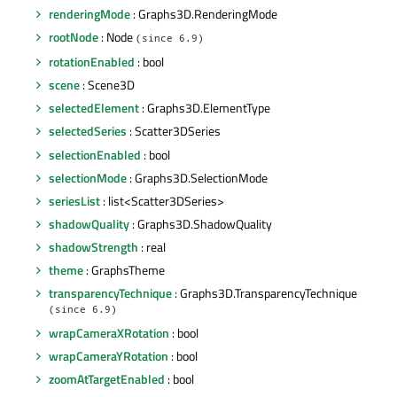
renderingMode
: Graphs3D.RenderingMode
rootNode
: Node
(since 6.9)
rotationEnabled
: bool
scene
: Scene3D
selectedElement
: Graphs3D.ElementType
selectedSeries
: Scatter3DSeries
selectionEnabled
: bool
selectionMode
: Graphs3D.SelectionMode
seriesList
: list<Scatter3DSeries>
shadowQuality
: Graphs3D.ShadowQuality
shadowStrength
: real
theme
: GraphsTheme
transparencyTechnique
: Graphs3D.TransparencyTechnique
(since 6.9)
wrapCameraXRotation
: bool
wrapCameraYRotation
: bool
zoomAtTargetEnabled
: bool