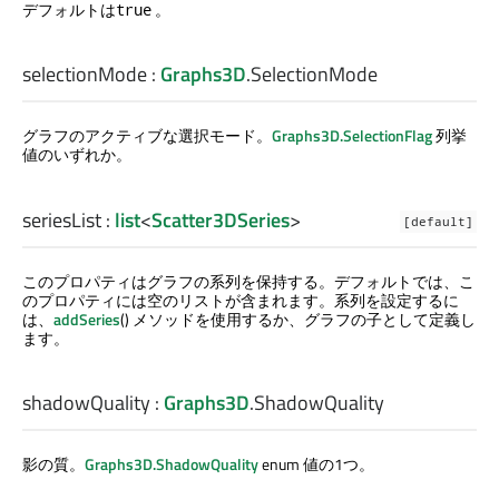
デフォルトは
。
true
selectionMode
:
Graphs3D
.
SelectionMode
グラフのアクティブな選択モード。
Graphs3D.SelectionFlag
列挙
値のいずれか。
seriesList
:
list
<
Scatter3DSeries
>
[default]
このプロパティはグラフの系列を保持する。デフォルトでは、こ
のプロパティには空のリストが含まれます。系列を設定するに
は、
addSeries
() メソッドを使用するか、グラフの子として定義し
ます。
shadowQuality
:
Graphs3D
.
ShadowQuality
影の質。
Graphs3D.ShadowQuality
enum 値の1つ。