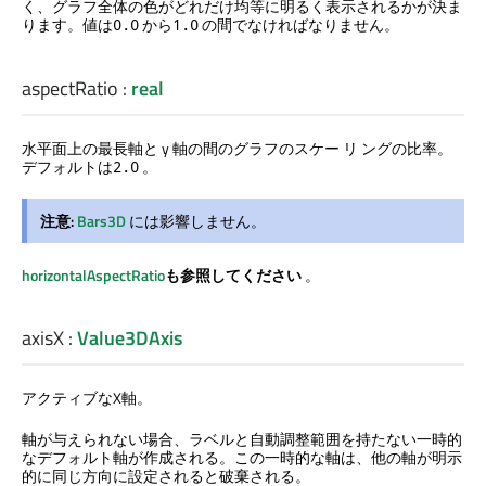
く、グラフ全体の色がどれだけ均等に明るく表示されるかが決ま
ります。値は
から
の間でなければなりません。
0.0
1.0
aspectRatio
:
real
水平面上の最長軸と y 軸の間のグラフのスケー リ ングの比率。
デフォルトは
。
2.0
注意:
Bars3D
には影響しません。
horizontalAspectRatio
も参照してください
。
axisX
:
Value3DAxis
アクティブなX軸。
軸が与えられない場合、ラベルと自動調整範囲を持たない一時的
なデフォルト軸が作成される。この一時的な軸は、他の軸が明示
的に同じ方向に設定されると破棄される。