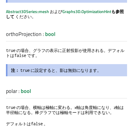
Abstract3DSeries::mesh
および
Graphs3D.OptimizationHint
も参照
して
ください。
orthoProjection
:
bool
の場合、グラフの表示に正射投影が使用される。デフォル
true
トは
です。
false
注：
に設定すると、影は無効になります。
true
polar
:
bool
の場合、横軸は極軸に変わる。x軸は角度軸になり、z軸は
true
半径軸になる。棒グラフでは極軸モードは利用できない。
デフォルトは
。
false