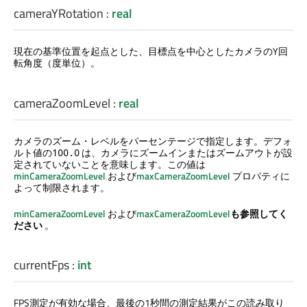
cameraYRotation
:
real
現在の基準位置を起点とした、目標点を中心としたカメラのY回
転角度（度単位）。
cameraZoomLevel
:
real
カメラのズーム・レベルをパーセンテージで指定します。デフォ
ルト値の
は、カメラにズームインまたはズームアウトが設
100.0
定されていないことを意味します。この値は
minCameraZoomLevel
および
maxCameraZoomLevel
プロパティに
よって制限されます。
minCameraZoomLevel
および
maxCameraZoomLevel
も参照してく
ださい
。
currentFps
:
int
FPS測定が有効な場合、最後の1秒間の測定結果がこの読み取り