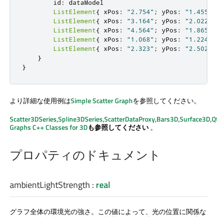
        id
:
 dataModel

ListElement
{
 xPos
:
"2.754"
;
 yPos
:
"1.455"
;
ListElement
{
 xPos
:
"3.164"
;
 yPos
:
"2.022"
;
ListElement
{
 xPos
:
"4.564"
;
 yPos
:
"1.865"
;
ListElement
{
 xPos
:
"1.068"
;
 yPos
:
"1.224"
;
ListElement
{
 xPos
:
"2.323"
;
 yPos
:
"2.502"
;
}
}
より詳細な使用例は
Simple Scatter Graph
を参照してください。
Scatter3DSeries
,
Spline3DSeries
,
ScatterDataProxy
,
Bars3D
,
Surface3D
,
Q
Graphs
C++ Classes for 3D
も参照してください
。
プロパティのドキュメント
ambientLightStrength
:
real
グラフ全体の環境光の強さ。この値によって、光の位置に関係な