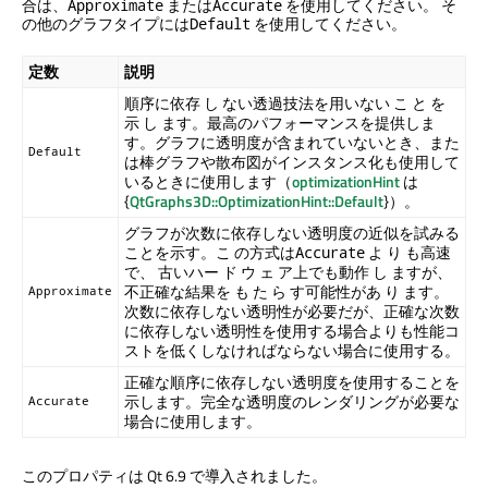
合は、
または
を使用してください。 そ
Approximate
Accurate
の他のグラフタイプには
を使用してください。
Default
定数
説明
順序に依存 し ない透過技法を用いない こ と を
示 し ます。最高のパフォーマンスを提供しま
す。グラフに透明度が含まれていないとき、また
Default
は棒グラフや散布図がインスタンス化も使用して
いるときに使用します（
optimizationHint
は
{
QtGraphs3D::OptimizationHint::Default
}）。
グラフが次数に依存しない透明度の近似を試みる
ことを示す。こ の方式は
よ り も高速
Accurate
で、 古いハー ド ウ ェ ア上でも動作 し ますが、
不正確な結果を も た ら す可能性があ り ます。
Approximate
次数に依存しない透明性が必要だが、正確な次数
に依存しない透明性を使用する場合よりも性能コ
ストを低くしなければならない場合に使用する。
正確な順序に依存しない透明度を使用することを
示します。完全な透明度のレンダリングが必要な
Accurate
場合に使用します。
このプロパティは Qt 6.9 で導入されました。