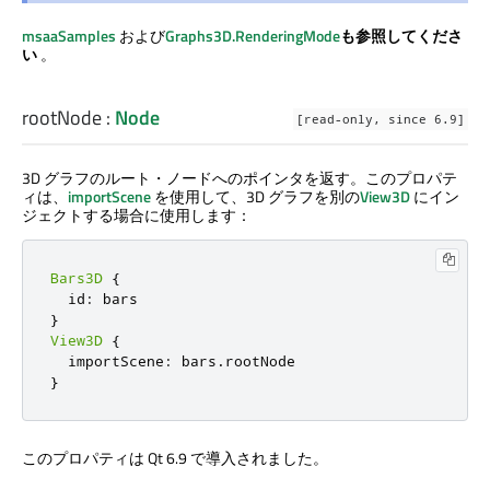
msaaSamples
および
Graphs3D.RenderingMode
も参照してくださ
い
。
rootNode
:
Node
[read-only, since 6.9]
3D グラフのルート・ノードへのポインタを返す。このプロパテ
ィは、
importScene
を使用して、3D グラフを別の
View3D
にイン
ジェクトする場合に使用します：
Bars3D
{
  id
:
}
View3D
{
  importScene
:
 bars
.
}
このプロパティは Qt 6.9 で導入されました。