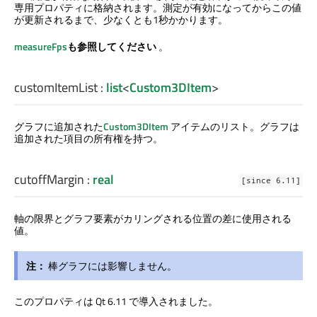
専用プロパティに格納されます。測定が有効になってからこの値
が更新されるまで、少なくとも1秒かかります。
measureFps
も参照してください
。
customItemList
:
list
<
Custom3DItem
>
グラフに追加された
Custom3DItem
アイテムのリスト。グラフは
追加された項目の所有権を持つ。
cutoffMargin
:
real
[since 6.11]
軸の限界とグラフ要素がカリングされる位置の差に使用される
値。
注：
棒グラフには影響しません。
このプロパティは Qt 6.11 で導入されました。