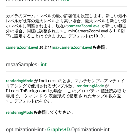
カメラのズーム・レベルの最小許容値を設定します。新しい最小
レベルが既存の最大レベルより高い場合、最大レベルも新しい最
小レベルに調整されます。現在の
cameraZoomLevel
が新しい範囲
外の場合、同様に調整されます。minCameraZoomLevel を
以
1.0
下に設定することはできません。デフォルトは
。
10.0
cameraZoomLevel
および
maxCameraZoomLevel
も参照
。
msaaSamples
:
int
renderingMode
が
のとき、マルチサンプルアンチエイ
Indirect
リアシングで使用されるサンプル数。
renderingMode
が
の場合、 こ のプ ロ パテ ィ 値は読み取 り
DirectToBackground
専用で、 ウ ィ ン ド ウ 表面形式で指定 さ れたサンプル数を返
す。デフォルトは
です。
4
renderingMode
も参照してください
。
optimizationHint
:
Graphs3D
.
OptimizationHint