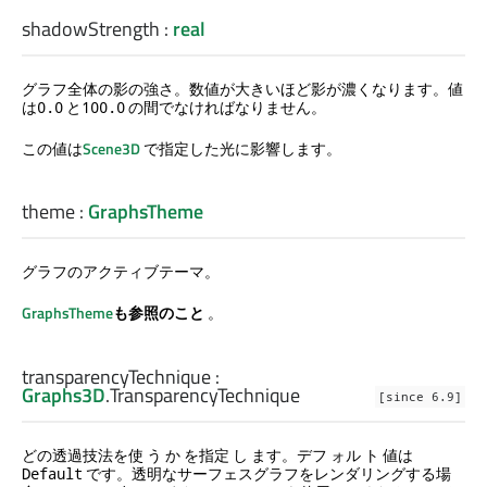
shadowStrength
:
real
グラフ全体の影の強さ。数値が大きいほど影が濃くなります。値
は
と
の間でなければなりません。
0.0
100.0
この値は
Scene3D
で指定した光に影響します。
theme
:
GraphsTheme
グラフのアクティブテーマ。
GraphsTheme
も参照のこと
。
transparencyTechnique
:
Graphs3D
.
TransparencyTechnique
[since 6.9]
どの透過技法を使 う か を指定 し ます。デフ ォル ト 値は
です。透明なサーフェスグラフをレンダリングする場
Default