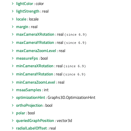
lightColor
: color
lightStrength
: real
locale
: locale
margin
: real
maxCameraXRotation
: real
(since 6.9)
maxCameraYRotation
: real
(since 6.9)
maxCameraZoomLevel
: real
measureFps
: bool
minCameraXRotation
: real
(since 6.9)
minCameraYRotation
: real
(since 6.9)
minCameraZoomLevel
: real
msaaSamples
: int
optimizationHint
: Graphs3D.OptimizationHint
orthoProjection
: bool
polar
: bool
queriedGraphPosition
: vector3d
radialLabelOffset
: real