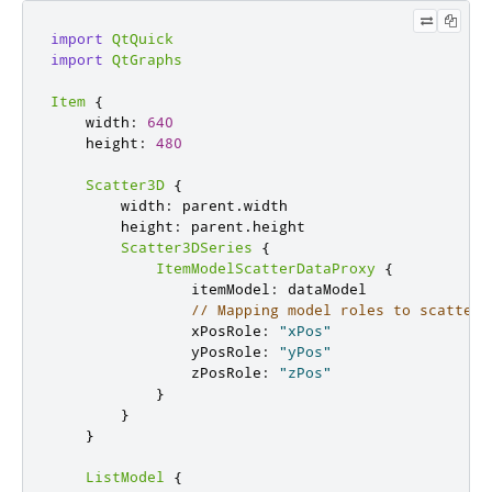
import
QtQuick
import
QtGraphs
Item
{
    width
:
640
    height
:
480
Scatter3D
{
        width
:
 parent
.
width

        height
:
 parent
.
height

Scatter3DSeries
{
ItemModelScatterDataProxy
{
                itemModel
:
 dataModel

// Mapping model roles to scatter 
                xPosRole
:
"xPos"
                yPosRole
:
"yPos"
                zPosRole
:
"zPos"
}
}
}
ListModel
{