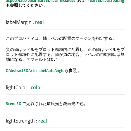
aspectRatio
,
polar
,
Bars3D::barThickness
, および
Bars3D::barSpacing
も参照してください
。
labelMargin
:
real
このプロパティは、軸ラベルの配置のマージンを指定する。
負の値はラベルをプロット領域内に配置し、正の値はラベルをプ
ロット領域外に配置する。値が負の場合、ラベルの自動回転は無
効になる。デフォルトは
0.1
QAbstract3DAxis::labelAutoAngle
も参照
。
lightColor
:
color
Scene3D
で定義された環境光と鏡面光の色。
lightStrength
:
real