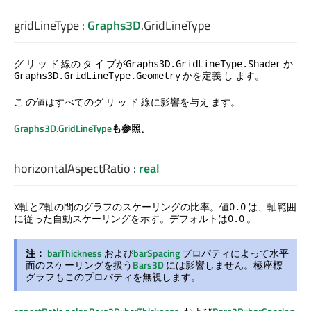
gridLineType
:
Graphs3D
.
GridLineType
グ リ ッ ド 線の タ イ プが
か
Graphs3D.GridLineType.Shader
かを定義 し ます。
Graphs3D.GridLineType.Geometry
こ の値はすべてのグ リ ッ ド 線に影響を与え ます。
Graphs3D.GridLineType
も参照。
horizontalAspectRatio
:
real
X軸とZ軸の間のグラフのスケーリングの比率。値
は、軸範囲
0.0
に従った自動スケーリングを示す。デフォルトは
。
0.0
注：
barThickness
および
barSpacing
プロパティによって水平
面のスケーリングを扱う
Bars3D
には影響しません。極座標
グラフもこのプロパティを無視します。