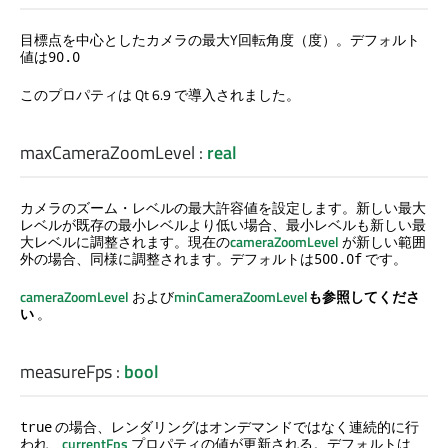
目標点を中心としたカメラの最大Y回転角度（度）。デフォルト
値は
90.0
このプロパティは Qt 6.9 で導入されました。
maxCameraZoomLevel
:
real
カメラのズーム・レベルの最大許容値を設定します。新しい最大
レベルが既存の最小レベルより低い場合、最小レベルも新しい最
大レベルに調整されます。現在の
cameraZoomLevel
が新しい範囲
外の場合、同様に調整されます。デフォルトは
です。
500.0f
cameraZoomLevel
および
minCameraZoomLevel
も参照してくださ
い
。
measureFps
:
bool
の場合、レンダリングはオンデマンドではなく連続的に行
true
われ、
currentFps
プロパティの値が更新される。デフォルトは