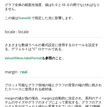
グラフ全体の鏡面光強度。値は
と
の間でなければなり
0.0
10.0
ません。
この値は
Scene3D
で指定した光に影響します。
locale
:
locale
さまざまな数値ラベルの書式設定に使用するロケールを設定す
る。デフォルトは
ロケールである。
"C"
Value3DAxis::labelFormat
も参照のこと
。
margin
:
real
プロット可能なグラフ領域の端とグラフの背景の端の間に残され
たスペースに使用される絶対値。
marginの値が負の場合、marginは自動的に決定され、系列のアイ
テムのサイズやグラフのタイプによって変化する。グラフのアス
ペクト比がデフォルト値から変更されていない場合、値はY軸範