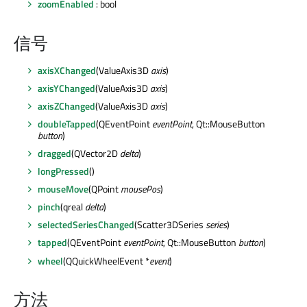
zoomEnabled
: bool
信号
axisXChanged
(ValueAxis3D
axis
)
axisYChanged
(ValueAxis3D
axis
)
axisZChanged
(ValueAxis3D
axis
)
doubleTapped
(QEventPoint
eventPoint
, Qt::MouseButton
button
)
dragged
(QVector2D
delta
)
longPressed
()
mouseMove
(QPoint
mousePos
)
pinch
(qreal
delta
)
selectedSeriesChanged
(Scatter3DSeries
series
)
tapped
(QEventPoint
eventPoint
, Qt::MouseButton
button
)
wheel
(QQuickWheelEvent *
event
)
方法