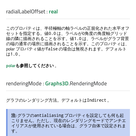
radialLabelOffset
:
real
このプロパティは、半径極軸の軸ラベルの正規化された水平オフ
セットを指定する。値
は、ラベルが0角度の角度軸グリッド
0.0
線の隣に描画されることを示す。値
は、ラベルがグラフ背景
1.0
の端の通常の場所に描画されることを示す。このプロパティは、
polar プロパティ値が
の場合は無視されます。デフォルト
false
は
。
1.0
polar
も参照してください
。
renderingMode
:
Graphs3D
.
RenderingMode
グラフのレンダリング方法。デフォルトは
。
Indirect
注:
グラフの
プロパティを設定しても何も起
antialiasing
こりません。ただし、現在のレンダリングモードでアンチエ
イリアスが使用されている場合は、グラフ自体で設定されま
す。