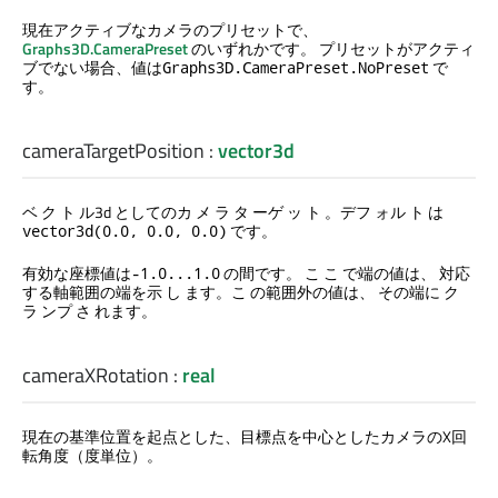
現在アクティブなカメラのプリセットで、
Graphs3D.CameraPreset
のいずれかです。 プリセットがアクティ
ブでない場合、値は
で
Graphs3D.CameraPreset.NoPreset
す。
cameraTargetPosition
:
vector3d
ベ ク ト ル3d としてのカ メ ラ タ ーゲ ッ ト 。デフ ォル ト は
です。
vector3d(0.0, 0.0, 0.0)
有効な座標値は
の間です。 こ こ で端の値は、 対応
-1.0...1.0
する軸範囲の端を示 し ます。こ の範囲外の値は、 その端に ク
ラ ンプ さ れます。
cameraXRotation
:
real
現在の基準位置を起点とした、目標点を中心としたカメラのX回
転角度（度単位）。