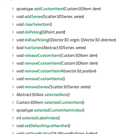
qsizetype
addCustomItem
(Custom3DItem
item
)
void
addSeries
(Scatter3DSeries
series
)
void
clearSelection
()
void
doPicking
(QPoint
point
)
void
doRayPicking
(QVector3D
origin
, QVector3D
direction
)
bool
hasSeries
(Abstract3DSeries
series
)
void
releaseCustomItem
(Custom3DItem
item
)
void
removeCustomItem
(Custom3DItem
item
)
void
removeCustomItemAt
(vector3d
position
)
void
removeCustomItems
()
void
removeSeries
(Scatter3DSeries
series
)
Abstract3DAxis
selectedAxis
()
Custom3DItem
selectedCustomItem
()
qsizetype
selectedCustomItemIndex
()
int
selectedLabelIndex
()
void
setDefaultInputHandler
()
void
setDragButton
(Qt::MouseButtons
button
)