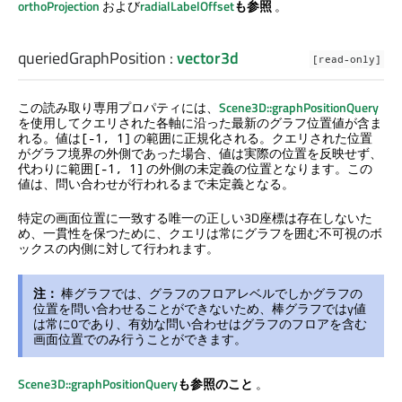
orthoProjection
および
radialLabelOffset
も参照
。
queriedGraphPosition
:
vector3d
[read-only]
この読み取り専用プロパティには、
Scene3D::graphPositionQuery
を使用してクエリされた各軸に沿った最新のグラフ位置値が含ま
れる。値は
の範囲に正規化される。クエリされた位置
[-1, 1]
がグラフ境界の外側であった場合、値は実際の位置を反映せず、
代わりに範囲
の外側の未定義の位置となります。この
[-1, 1]
値は、問い合わせが行われるまで未定義となる。
特定の画面位置に一致する唯一の正しい3D座標は存在しないた
め、一貫性を保つために、クエリは常にグラフを囲む不可視のボ
ックスの内側に対して行われます。
注：
棒グラフでは、グラフのフロアレベルでしかグラフの
位置を問い合わせることができないため、棒グラフではy値
は常に0であり、有効な問い合わせはグラフのフロアを含む
画面位置でのみ行うことができます。
Scene3D::graphPositionQuery
も参照のこと
。