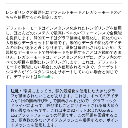
レンダリングの最適化にデフォルトモードとレガシーモードのど
ちらを使用するかを指定します。
デフォルト・モードはインスタンス化されたレンダリングを使用
し、ほとんどのシステムで最高レベルのパフォーマンスで全機能
を提供します。静的モードはグラフ描画を最適化し、変化のない
大規模なデータセットに最適です。動的なデータの変化やアイテ
ムの回転があると遅くなります。選択は最適化されないため、大
規模なデータセットで静的モードを使用することはお勧めできま
せん。レガシーモードは、インスタンス化せずに、グラフ内のす
べての項目を個別にレンダリングします。これは、デフォルト・
モードが機能しない場合にのみ使用されるべきで、ターゲット・
システムがインスタンス化をサポートしていない場合と同じで
す。デフォルトは
Default
。
注意：
環境によっては、静的最適化を使用した大きなグラ
フが描画されないことがあります。これは、すべてのアイテ
ムが1回の描画呼び出しで描画されるためで、グラフィック
ドライバによって、呼び出しごとにサポートされる最大頂点
数が異なるからです。これは主に32ビットおよびOpenGL
ES2プラットフォームでの問題です。この問題を回避するに
は、頂点数の少ないアイテムメッシュを選択するか、ポイン
トメッシュを使用します。