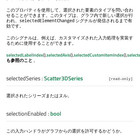
このプロパティを使用して、選択された要素のタイプを問い合わ
せることができます。このタイプは、グラフ内で新しい選択が行
われ、
シグナルが発信されるまで有
selectedElementChanged
効です。
このシグナルは、例えば、カスタマイズされた入力処理を実装す
るために使用することができます。
selectedLabelIndex
(),
selectedAxis
(),
selectedCustomItemIndex
(),
selec
も参照のこと
。
selectedSeries
:
Scatter3DSeries
[read-only]
選択されたシリーズまたはヌル。
selectionEnabled
:
bool
この入力ハンドラがグラフからの選択を許可するかどうか。