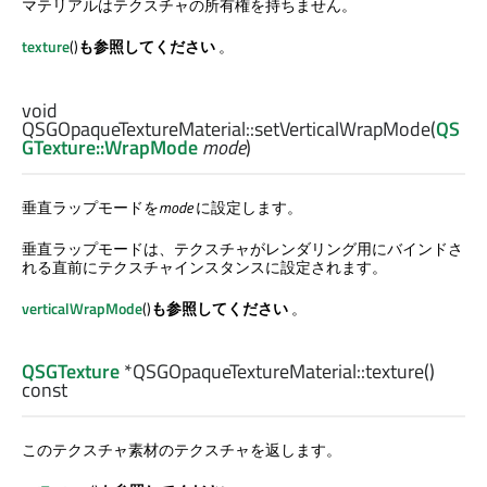
マテリアルはテクスチャの所有権を持ちません。
texture
()
も参照してください
。
void
QSGOpaqueTextureMaterial::
setVerticalWrapMode
(
QS
GTexture::WrapMode
mode
)
垂直ラップモードを
mode
に設定します。
垂直ラップモードは、テクスチャがレンダリング用にバインドさ
れる直前にテクスチャインスタンスに設定されます。
verticalWrapMode
()
も参照してください
。
QSGTexture
*QSGOpaqueTextureMaterial::
texture
()
const
このテクスチャ素材のテクスチャを返します。