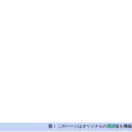
注：
このページはオリジナルの
英語
版を機械