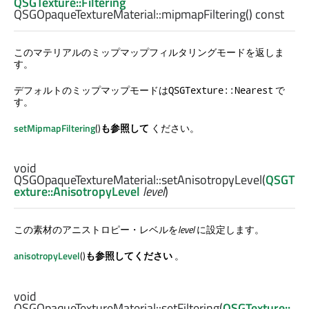
QSGTexture::Filtering
QSGOpaqueTextureMaterial::
mipmapFiltering
() const
このマテリアルのミップマップフィルタリングモードを返しま
す。
デフォルトのミップマップモードは
で
QSGTexture::Nearest
す。
setMipmapFiltering
()
も参照して
ください。
void
QSGOpaqueTextureMaterial::
setAnisotropyLevel
(
QSGT
exture::AnisotropyLevel
level
)
この素材のアニストロピー・レベルを
level
に設定します。
anisotropyLevel
()
も参照してください
。
void
QSGOpaqueTextureMaterial::
setFiltering
(
QSGTexture::