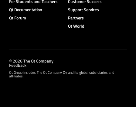
For Students and Teachers
Customer Success
Qt Documentation
Support Services
Qt Forum
Partners
Qt World
© 2026 The Qt Company
Feedback
Qt Group includes The Qt Company Oy and its global subsidiaries and
affiliates.