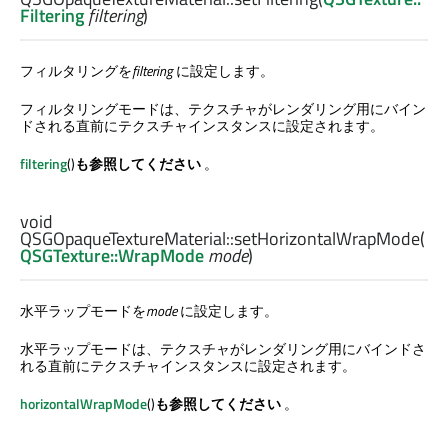
Filtering
filtering
)
フィルタリングを
filtering
に設定します。
フィルタリングモードは、テクスチャがレンダリング用にバイン
ドされる直前にテクスチャインスタンスに設定されます。
filtering
()
も参照してください
。
void
QSGOpaqueTextureMaterial::
setHorizontalWrapMode
(
QSGTexture::WrapMode
mode
)
水平ラップモードを
mode
に設定します。
水平ラップモードは、テクスチャがレンダリング用にバインドさ
れる直前にテクスチャインスタンスに設定されます。
horizontalWrapMode
()
も参照してください
。