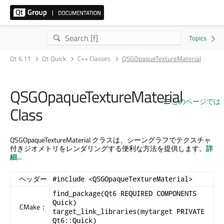
Qt 6.11
Qt Quick
C++ Classes
QSGOpaqueTextureMaterial
QSGOpaqueTextureMaterial
このページでは
Class
QSGOpaqueTextureMaterial クラスは、シーングラフでテクスチャ
付きジオメトリをレンダリングする便利な方法を提供します。
詳
細...
ヘッダー
#include <QSGOpaqueTextureMaterial>
find_package(Qt6 REQUIRED COMPONENTS
Quick)
CMake：
target_link_libraries(mytarget PRIVATE
Qt6::Quick)