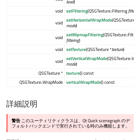
level
)
void
setFiltering
(QSGTexture::Filtering
filterin
setHorizontalWrapMode
(QSGTexture::
void
mode
)
setMipmapFiltering
(QSGTexture::Filteri
void
filtering
)
void
setTexture
(QSGTexture *
texture
)
setVerticalWrapMode
(QSGTexture::Wr
void
mode
)
QSGTexture *
texture
() const
QSGTexture::WrapMode
verticalWrapMode
() const
詳細説明
警告
このユーティリティクラスは、
Qt Quick
scenegraph のデ
フォルトバックエンドで実行されている時のみ機能します。