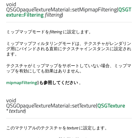
void
QSGOpaqueTextureMaterial::
setMipmapFiltering
(
QSGT
exture::Filtering
filtering
)
ミップマップモードを
filtering
に設定します。
ミップマップフィルタリングモードは、テクスチャがレンダリン
グ用にバインドされる直前にテクスチャインスタンスに設定され
ます。
テクスチャがミップマップをサポートしていない場合、ミップマ
ップを有効にしても効果はありません。
mipmapFiltering
()
も参照してください
。
void
QSGOpaqueTextureMaterial::
setTexture
(
QSGTexture
*
texture
)
このマテリアルのテクスチャを
texture
に設定します。