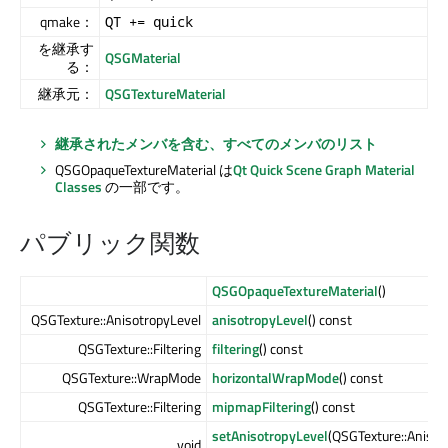
qmake：
QT += quick
を継承す
QSGMaterial
る：
継承元：
QSGTextureMaterial
継承されたメンバを含む、すべてのメンバのリスト
QSGOpaqueTextureMaterial は
Qt Quick
Scene Graph Material
Classes
の一部です。
パブリック関数
QSGOpaqueTextureMaterial
()
QSGTexture::AnisotropyLevel
anisotropyLevel
() const
QSGTexture::Filtering
filtering
() const
QSGTexture::WrapMode
horizontalWrapMode
() const
QSGTexture::Filtering
mipmapFiltering
() const
setAnisotropyLevel
(QSGTexture::Anisot
void