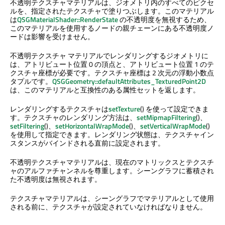
不透明テクスチャマテリアルは、ジオメトリ内のすべてのピクセ
ルを、指定されたテクスチャで塗りつぶします。このマテリアル
は
QSGMaterialShader::RenderState
の不透明度を無視するため、
このマテリアルを使用するノードの親チェーンにある不透明度ノ
ードは影響を受けません。
不透明テクスチャ マテリアルでレンダリングするジオメトリに
は、アトリビュート位置 0 の頂点と、アトリビュート位置 1 のテ
クスチャ座標が必要です。テクスチャ座標は 2 次元の浮動小数点
タプルです。
QSGGeometry::defaultAttributes_TexturedPoint2D
は、このマテリアルと互換性のある属性セットを返します。
レンダリングするテクスチャは
setTexture
() を使って設定できま
す。テクスチャのレンダリング方法は、
setMipmapFiltering
()、
setFiltering
()、
setHorizontalWrapMode
()、
setVerticalWrapMode
()
を使用して指定できます。レンダリング状態は、テクスチャイン
スタンスがバインドされる直前に設定されます。
不透明テクスチャマテリアルは、現在のマトリックスとテクスチ
ャのアルファチャンネルを尊重します。シーングラフに蓄積され
た不透明度は無視されます。
テクスチャマテリアルは、シーングラフでマテリアルとして使用
される前に、テクスチャが設定されていなければなりません。