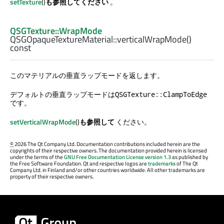
setTexture
()
も参照してください
。
QSGTexture::WrapMode
QSGOpaqueTextureMaterial::
verticalWrapMode
()
const
このマテリアルの垂直ラップモードを返します。
デフォルトの垂直ラップモードは
QSGTexture::ClampToEdge
です。
setVerticalWrapMode
()
も参照して
ください。
©
2026 The Qt Company Ltd. Documentation contributions included herein are the
copyrights of their respective owners. The documentation provided herein is licensed
under the terms of the
GNU Free Documentation License version 1.3
as published by
the Free Software Foundation. Qt and respective logos are
trademarks
of The Qt
Company Ltd. in Finland and/or other countries worldwide. All other trademarks are
property of their respective owners.