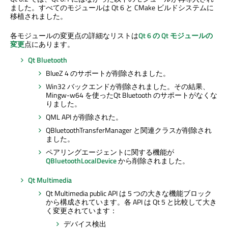
ました。すべてのモジュールは Qt 6 と CMake ビルドシステムに
移植されました。
各モジュールの変更点の詳細なリストは
Qt 6 の Qt モジュールの
変更
点にあります。
Qt Bluetooth
BlueZ 4 のサポートが削除されました。
Win32 バックエンドが削除されました。その結果、
Mingw-w64 を使った
Qt Bluetooth
のサポートがなくな
りました。
QML API が削除された。
QBluetoothTransferManager と関連クラスが削除され
ました。
ペアリングエージェントに関する機能が
QBluetoothLocalDevice
から削除されました。
Qt Multimedia
Qt Multimedia
public API は 5 つの大きな機能ブロック
から構成されています。各 API は Qt 5 と比較して大き
く変更されています：
デバイス検出