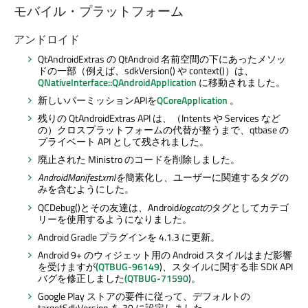
モバイル・プラットフォーム
アンドロイド
QtAndroidExtras の QtAndroid 名前空間の下にあったメソッ
ドの一部（例えば、sdkVersion() や context()）は、
QNativeInterface::QAndroidApplication
に移動されました。
新しいパーミッションAPIを
QCoreApplication
。
残りの QtAndroidExtras API は、（Intents や Services など
の）クロスプラットフォームの代替が整うまで、qtbase の
プライベート API として残されました。
廃止された Ministro のコードを削除しました。
AndroidManifest.xmlを
簡素化し、ユーザーに関連するタグの
みを含むようにした。
QCDebug()とその友達は、Android
logcatの
タグとしてカテゴ
リーを使用するようになりました。
Android Gradle プラグインを 4.1.3 に更新。
Android 9+ のウィジェット用の Android スタイルはまだ影響
を受けますが
(QTBUG-96149
)、スタイルに関する非 SDK API
バグを修正しました
(QTBUG-71590
)。
Google Play ストアの要件に従って、デフォルトの
targetSdkVersion を 30 に設定しました。