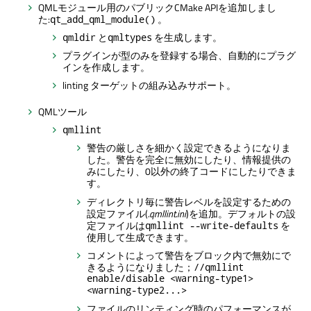
QMLモジュール用のパブリックCMake APIを追加しまし
た:
。
qt_add_qml_module()
と
を生成します。
qmldir
qmltypes
プラグインが型のみを登録する場合、自動的にプラグ
インを作成します。
linting ターゲットの組み込みサポート。
QMLツール
qmllint
警告の厳しさを細かく設定できるようになりま
した。警告を完全に無効にしたり、情報提供の
みにしたり、0以外の終了コードにしたりできま
す。
ディレクトリ毎に警告レベルを設定するための
設定ファイル(
.qmllint.ini
)を追加。デフォルトの設
定ファイルは
を
qmllint --write-defaults
使用して生成できます。
コメントによって警告をブロック内で無効にで
きるようになりました；
//qmllint
enable/disable <warning-type1>
<warning-type2...>
ファイルのリンティング時のパフォーマンスが