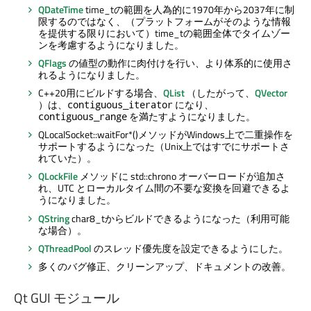
QDateTime
time_tの範囲を人為的に1970年から2037年に制
限するのではなく、（プラットフォームがそのような情報
を提供する限りにおいて）time_tの範囲全体でタイムゾー
ンを考慮するようになりました。
QFlags
の値型の動作に肉付けを行い、より体系的に使用さ
れるようになりました。
C++20用にビルドする場合、
QList
（したがって、
QVector
）は、
になり、
contiguous_iterator
を満たすようになりました。
contiguous_range
QLocalSocket::waitFor*()メソッドがWindows上で二重操作を
サポートするようになった（Unix上ではすでにサポートさ
れていた）。
QLockFile
メソッドに std::chrono オーバーロードが追加さ
れ、UTC とローカルタイム間の不要な変換を回避できるよ
うになりました。
QString
char8_tからビルドできるようになった（利用可能
な場合）。
QThreadPool
のスレッド優先度を設定できるようにした。
多くのバグ修正、クリーンアップ、ドキュメントの改善。
Qt GUI
モジュール