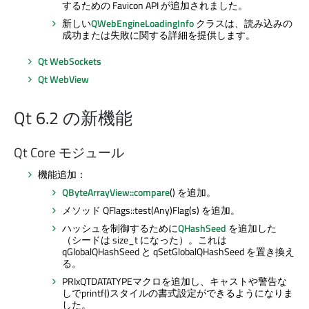
するための Favicon API が追加されました。
新しい
QWebEngineLoadingInfo
クラスは、読み込みの
成功または失敗に関する詳細を提供します。
Qt WebSockets
Qt WebView
Qt 6.2 の新機能
Qt Core
モジュール
機能追加：
QByteArrayView::compare
() を追加。
メソッド QFlags::test(Any)Flag(s) を追加。
ハッシュを制御するために
QHashSeed
を追加した
（シードは size_t になった）。これは
qGlobalQHashSeed と qSetGlobalQHashSeed を置き換え
る。
PRIxQTDATATYPEマクロを追加し、キャストや警告な
しでprintf()スタイルの書式設定ができるようになりま
した。