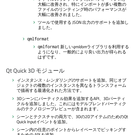
大幅に改善され、特にインポートが多い複数の
ファイルのリンティング時のパフォーマンスが
大幅に改善されました。
ツールで使用する JSON 出力のサポートを追加し
ました。
qmlformat
新しい
qmldom
ライブラリを利用する
qmlformat
ようになり、一般的により良い出力が得られる
はずです。
Qt Quick 3D
モジュール
インスタンス・レンダリングの
サポートを追加。同じオブ
ジェクトの複数のインスタンスを異なるトランスフォーム
で描画する最適化された方法です。
3Dシーンにパーティクル効果を追加するAPI、3Dパーティ
クルを追加しました。これにはモデルブレンドパーティク
ルのテクノロジープレビューが含まれます。
シーンとテクスチャの両方で、3Dの2Dアイテムのための
Qt
Quick
Inputイベントを追加。
シーン内の任意のポイントからレイベースでピッキングす
るための API を追加。