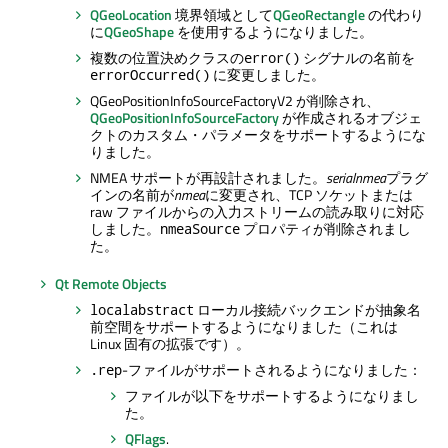
QGeoLocation
境界領域として
QGeoRectangle
の代わり
に
QGeoShape
を使用するようになりました。
複数の位置決めクラスの
シグナルの名前を
error()
に変更しました。
errorOccurred()
QGeoPositionInfoSourceFactoryV2 が削除され、
QGeoPositionInfoSourceFactory
が作成されるオブジェ
クトのカスタム・パラメータをサポートするようにな
りました。
NMEA サポートが再設計されました。
serialnmea
プラグ
インの名前が
nmea
に変更され、TCP ソケットまたは
raw ファイルからの入力ストリームの読み取りに対応
しました。
プロパティが削除されまし
nmeaSource
た。
Qt Remote Objects
ローカル接続バックエンドが抽象名
localabstract
前空間をサポートするようになりました（これは
Linux 固有の拡張です）。
-ファイルがサポートされるようになりました：
.rep
ファイルが以下をサポートするようになりまし
た。
QFlags
.