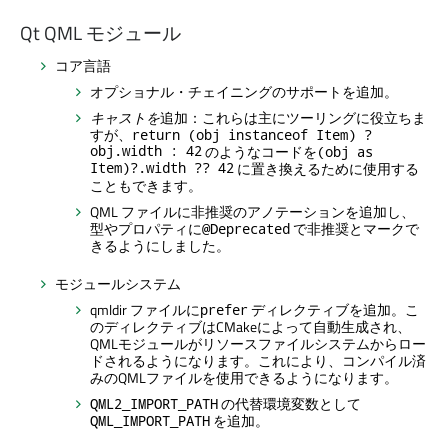
Qt QML モジュール
コア言語
オプショナル・チェイニングのサポートを追加。
キャストを
追加：これらは主にツーリングに役立ちま
すが、
return (obj instanceof Item) ?
obj.width : 42
のようなコードを
(obj as
Item)?.width ?? 42
に置き換えるために使用する
こともできます。
QML ファイルに非推奨のアノテーションを追加し、
型やプロパティに
で非推奨とマークで
@Deprecated
きるようにしました。
モジュールシステム
qmldir ファイルに
ディレクティブを追加。こ
prefer
のディレクティブはCMakeによって自動生成され、
QMLモジュールがリソースファイルシステムからロー
ドされるようになります。これにより、コンパイル済
みのQMLファイルを使用できるようになります。
の代替環境変数として
QML2_IMPORT_PATH
を追加。
QML_IMPORT_PATH