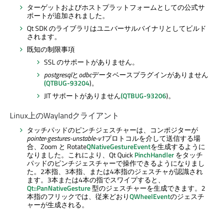
ターゲットおよびホストプラットフォームとしての公式サ
ポートが追加されました。
Qt SDK のライブラリはユニバーサルバイナリとしてビルド
されます。
既知の制限事項
SSL のサポートがありません。
postgresql
と
odbc
データベースプラグインがありません
(QTBUG-93204
)。
JIT サポートがありません
(QTBUG-93206
)。
Linux上のWaylandクライアント
タッチパッドのピンチジェスチャーは、コンポジターが
pointer-gestures-unstable-v1
プロトコルを介して送信する場
合、Zoom と Rotate
QNativeGestureEvent
を生成するように
なりました。これにより、
Qt Quick
PinchHandler
をタッチ
パッドのピンチジェスチャーで操作できるようになりまし
た。2本指、3本指、または4本指のジェスチャが認識され
ます。3本または4本の指でスワイプすると、
Qt::PanNativeGesture
型のジェスチャーを生成できます。2
本指のフリックでは、従来どおり
QWheelEvent
のジェスチ
ャーが生成される。