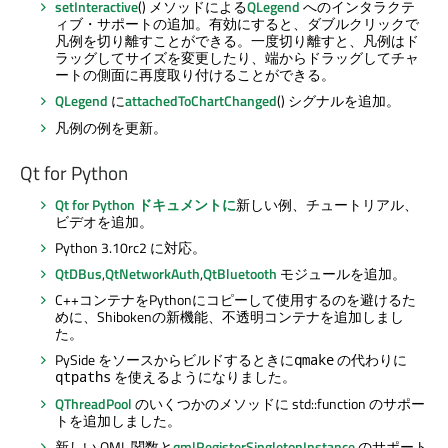
setInteractive
() メソッドによる
QLegend
へのインタラクテ
ィブ・サポートの追加。有効にすると、ダブルクリックで
凡例を切り離すことができる。一度切り離すと、凡例はド
ラッグしてサイズを変更したり、端からドラッグしてチャ
ートの側面に再度取り付けることができる。
QLegend
に
attachedToChartChanged
() シグナルを追加。
凡例の例を更新。
Qt for Python
Qt for Python
ドキュメントに
新しい例、チュートリアル、
ビデオを追加。
Python 3.10rc2 に対応。
QtDBus
,
QtNetworkAuth
,
QtBluetooth
モジュールを追加。
C++コンテナをPythonにコピーして使用するのを避けるた
めに、Shibokenの新機能、不透明コンテナを追加しまし
た。
PySide をソースからビルドするときに
の代わりに
qmake
を使えるようになりました。
qtpaths
QThreadPool
のいくつかのメソッドに std::function のサポー
トを追加しました。
新しい QML 関数と
qmlRegisterSingletonInstance
のサポート