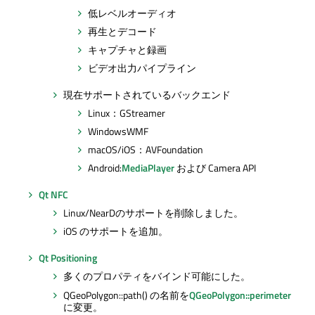
低レベルオーディオ
再生とデコード
キャプチャと録画
ビデオ出力パイプライン
現在サポートされているバックエンド
Linux：GStreamer
WindowsWMF
macOS/iOS：AVFoundation
Android:
MediaPlayer
および Camera API
Qt NFC
Linux/NearDのサポートを削除しました。
iOS のサポートを追加。
Qt Positioning
多くのプロパティをバインド可能にした。
QGeoPolygon::path() の名前を
QGeoPolygon::perimeter
に変更。