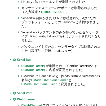
Linux
バックエンドが削除されました。
sysfs
センサージェスチャーのサポートが削除されました
（入力歓迎：
QTBUG-97066
）。
Sensorfw 自体がまだ Qt 6 に移植されていないため、
プラットフォームとしての Sensorfw が削除されまし
た。
Sensorfw バックエンドのみを持っていたセンサータ
イプ (IRProximity, Lid, and Tap) はサポートされなくなり
ました。
バックエンドを持たないセンサータイプは削除されま
した（高度計、距離、ホルスター）。
Qt Serial Bus
QCanBusFactory
が削除され、QCanBusFactoryV2 は
QCanBusFactory
に名前が変更されました。
QModbusRtuSerialSlave と QModbusRtuSerialMaster の
名前が
QModbusRtuSerialServer
と
QModbusRtuSerialClient
に変更されました。
Qt Serial Port
Qt WebChannel
QWebChannel
プロパティがバインド可能になりまし