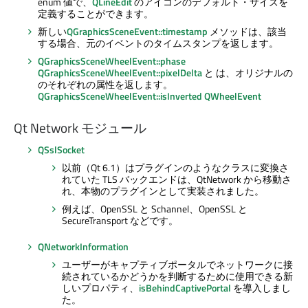
enum 値で、
QLineEdit
のアイコンのデフォルト・サイズを
定義することができます。
新しい
QGraphicsSceneEvent::timestamp
メソッドは、該当
する場合、元のイベントのタイムスタンプを返します。
QGraphicsSceneWheelEvent::phase
QGraphicsSceneWheelEvent::pixelDelta
と は、オリジナルの
のそれぞれの属性を返します。
QGraphicsSceneWheelEvent::isInverted
QWheelEvent
Qt Network
モジュール
QSslSocket
以前（Qt 6.1）はプラグインのようなクラスに変換さ
れていた TLS バックエンドは、QtNetwork から移動さ
れ、本物のプラグインとして実装されました。
例えば、OpenSSL と Schannel、OpenSSL と
SecureTransport などです。
QNetworkInformation
ユーザーがキャプティブポータルでネットワークに接
続されているかどうかを判断するために使用できる新
しいプロパティ、
isBehindCaptivePortal
を導入しまし
た。