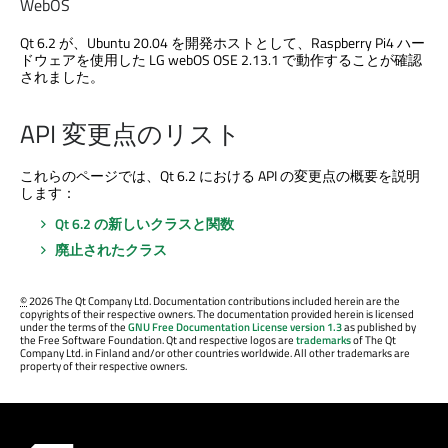
WebOS
Qt 6.2 が、Ubuntu 20.04 を開発ホストとして、Raspberry Pi4 ハー
ドウェアを使用した LG webOS OSE 2.13.1 で動作することが確認
されました。
API 変更点のリスト
これらのページでは、Qt 6.2 における API の変更点の概要を説明
します：
Qt 6.2 の新しいクラスと関数
廃止されたクラス
©
2026 The Qt Company Ltd. Documentation contributions included herein are the
copyrights of their respective owners. The documentation provided herein is licensed
under the terms of the
GNU Free Documentation License version 1.3
as published by
the Free Software Foundation. Qt and respective logos are
trademarks
of The Qt
Company Ltd. in Finland and/or other countries worldwide. All other trademarks are
property of their respective owners.