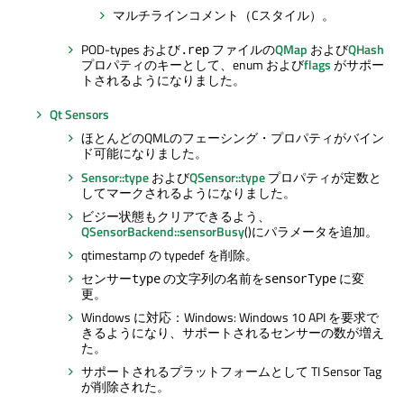
マルチラインコメント（Cスタイル）。
POD-types および
ファイルの
QMap
および
QHash
.rep
プロパティのキーとして、enum および
flags
がサポー
トされるようになりました。
Qt Sensors
ほとんどのQMLのフェーシング・プロパティがバイン
ド可能になりました。
Sensor::type
および
QSensor::type
プロパティが定数と
してマークされるようになりました。
ビジー状態もクリアできるよう、
QSensorBackend::sensorBusy
()にパラメータを追加。
qtimestamp の typedef を削除。
センサー
の文字列の名前を
に変
type
sensorType
更。
Windows に対応：Windows: Windows 10 API を要求で
きるようになり、サポートされるセンサーの数が増え
た。
サポートされるプラットフォームとして TI Sensor Tag
が削除された。