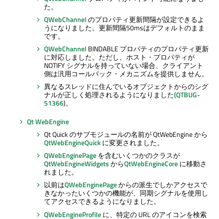
た。
QWebChannel
のプロパティ更新間隔が設定できるよ
うになりました。更新間隔50msはデフォルトのまま
です。
QWebChannel
BINDABLE プロパティのプロパティ更新
に対応しました。ただし、ホスト・プロパティが
NOTIFY シグナルを持っていない場合、クライアント
側は汎用コールバック・メカニズムを提供しません。
異なるスレッドに住んでいるオブジェクトからのシグ
ナルが正しく処理されるようになりました
(QTBUG-
51366
)。
Qt WebEngine
Qt Quick
のサブモジュールの名前が QtWebEngine から
QtWebEngineQuick
に変更されました。
QWebEnginePage
を含むいくつかのクラスが
QtWebEngineWidgets
から
QtWebEngineCore
に移動さ
れました。
以前は
QWebEnginePage
からの派生でしかアクセスで
きなかったいくつかの機能が、同期シグナルを使用し
てアクセスできるようになりました。
QWebEngineProfile
に、特定の URL のアイコンを検索