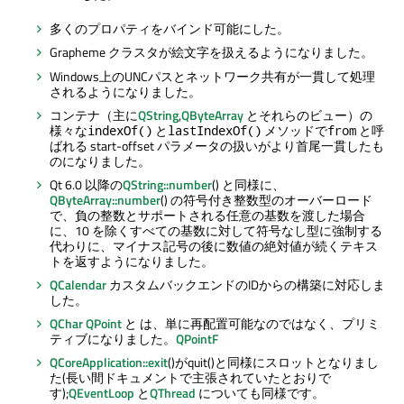
多くのプロパティをバインド可能にした。
Grapheme クラスタが絵文字を扱えるようになりました。
Windows上のUNCパスとネットワーク共有が一貫して処理
されるようになりました。
コンテナ（主に
QString
,
QByteArray
とそれらのビュー）の
様々な
と
メソッドで
と呼
indexOf()
lastIndexOf()
from
ばれる start-offset パラメータの扱いがより首尾一貫したも
のになりました。
Qt 6.0 以降の
QString::number
() と同様に、
QByteArray::number
() の符号付き整数型のオーバーロード
で、負の整数とサポートされる任意の基数を渡した場合
に、10 を除くすべての基数に対して符号なし型に強制する
代わりに、マイナス記号の後に数値の絶対値が続くテキス
トを返すようになりました。
QCalendar
カスタムバックエンドのIDからの構築に対応しま
した。
QChar
QPoint
と は、単に再配置可能なのではなく、プリミ
ティブになりました。
QPointF
QCoreApplication::exit
()がquit()と同様にスロットとなりまし
た(長い間ドキュメントで主張されていたとおりで
す);
QEventLoop
と
QThread
についても同様です。