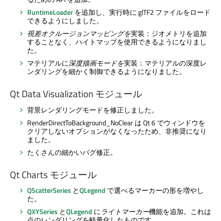
RuntimeLoader
を追加し、実行時に glTF2 ファイルをロード
できるようにしました。
視差オクルージョンマッピングを
実装：ジオメトリを追加
することなく、ハイトマップを使用できるようになりまし
た。
マテリアルに
深度描画モードを
実装：マテリアルの深度レ
ンダリングを細かく制御できるようになりました。
Qt Data Visualization
モジュール
背景レンダリングモードを修正しました。
RenderDirectToBackground_NoClear は Qt 6 でウィンドウを
クリアしないオプションがなくなったため、非推奨になり
ました。
たくさんの細かいバグ修正。
Qt Charts
モジュール
QScatterSeries
と
QLegend
で選べるマーカーの形を増やし
た。
QXYSeries
と
QLegend
に
ライトマーカー
機能を追加。これは
点のレンダリングを軽量化したものです。