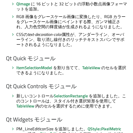
QImage
に 16 ビットと 32 ビットの浮動小数点画像フォーマ
ットを追加。
RGB 画像をグレースケール画像に変換したり、RGB カラー
をグレースケール画像にペイントする際、ガンマ補正さ
れ、入力色空間の輝度値が生成されるようになりました。
CSSの
text-decoration-color
属性が、アンダーライン、オーバ
ーライン、取り消し線付きのリッチテキストスパンでサポ
ートされるようになりました。
Qt Quick
モジュール
ItemSelectionModel
を割り当てて、
TableView
のセルを選択
できるようになりました。
Qt Quick Controls
モジュール
新しいコントロール
SelectionRectangle
を追加しました。こ
のコントロールは、スタイル付き選択矩形を使用して
TableView
内のセルを選択するために使用できます。
Qt Widgets
モジュール
PM_LineEditIconSize を追加しました。
QStyle::PixelMetric