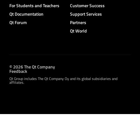
For Students and Teachers
Customer Success
Qt Documentation
Support Services
Qt Forum
Partners
Qt World
© 2026 The Qt Company
Feedback
Qt Group includes The Qt Company Oy and its global subsidiaries and
affiliates.