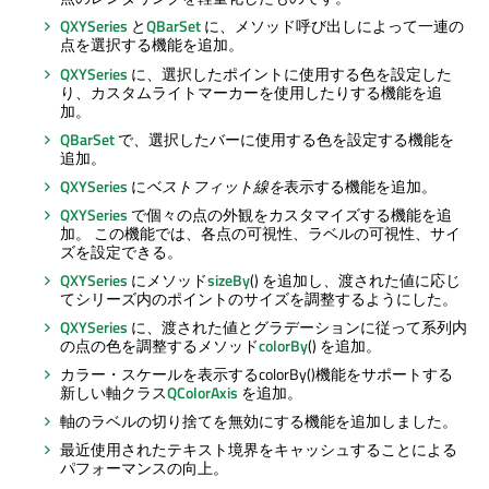
QXYSeries
と
QBarSet
に、メソッド呼び出しによって一連の
点を選択する機能を追加。
QXYSeries
に、選択したポイントに使用する色を設定した
り、カスタムライトマーカーを使用したりする機能を追
加。
QBarSet
で、選択したバーに使用する色を設定する機能を
追加。
QXYSeries
に
ベストフィット線を
表示する機能を追加。
QXYSeries
で個々の点の外観をカスタマイズする機能を追
加。 この機能では、各点の可視性、ラベルの可視性、サイ
ズを設定できる。
QXYSeries
にメソッド
sizeBy
() を追加し、渡された値に応じ
てシリーズ内のポイントのサイズを調整するようにした。
QXYSeries
に、渡された値とグラデーションに従って系列内
の点の色を調整するメソッド
colorBy
() を追加。
カラー・スケールを表示するcolorBy()機能をサポートする
新しい軸クラス
QColorAxis
を追加。
軸のラベルの切り捨てを無効にする機能を追加しました。
最近使用されたテキスト境界をキャッシュすることによる
パフォーマンスの向上。