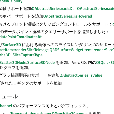
abelVisibility
の多軸サポート追加:
QAbstractSeries::axisX
、
QAbstractSeries::axi
ズのホバーサポートを追加
QAbstractSeries::isHovered
におけるプロット領域のクリッピングコントロールをサポート：
のデータポイント座標のクエリーサポートを追加しました：
:dataPointCoordinatesAt
び
Surface3D
における画像へのスライスレンダリングのサポー
tItem::renderSliceToImage
,
Q3DSurfaceWidgetItem::renderSlice
phs3D::SliceCaptureType
Scatter3DNode
,
Surface3DNode
を追加。View3Ds 内の
QtQuick3
3D グラフを追加。
のグラフ描画順序のサポートを追加
QAbstractSeries::zValue
ズされたロギングのサポートを追加
ジュール
hannel
のパフォーマンス向上とバグフィックス。
Transportation scheme
QGrpcHttp2Channel
を追加。
ract