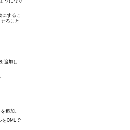
るようになり
効にするこ
させること
を追加し
。
トを追加。
ルをQMLで