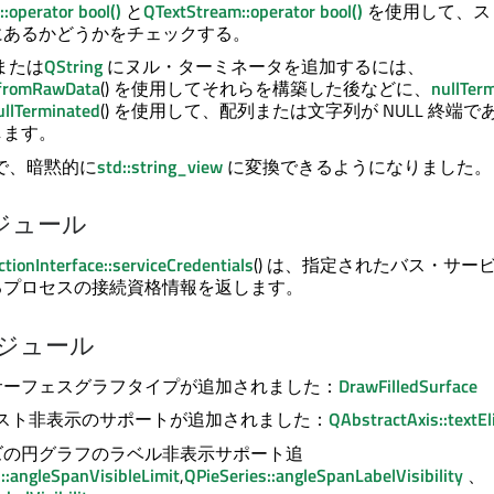
:operator bool()
と
QTextStream::operator bool()
を使用して、ス
にあるかどうかをチェックする。
または
QString
にヌル・ターミネータを追加するには、
:fromRawData
() を使用してそれらを構築した後などに、
nullTer
ullTerminated
() を使用して、配列または文字列が NULL 終端
します。
で、暗黙的に
std::string_view
に変換できるようになりました。
ジュール
ionInterface::serviceCredentials
() は、指定されたバス・サー
るプロセスの接続資格情報を返します。
ジュール
サーフェスグラフタイプが追加されました：
DrawFilledSurface
キスト非表示のサポートが追加されました：
QAbstractAxis::textE
ズの円グラフのラベル非表示サポート追
::angleSpanVisibleLimit
,
QPieSeries::angleSpanLabelVisibility
、