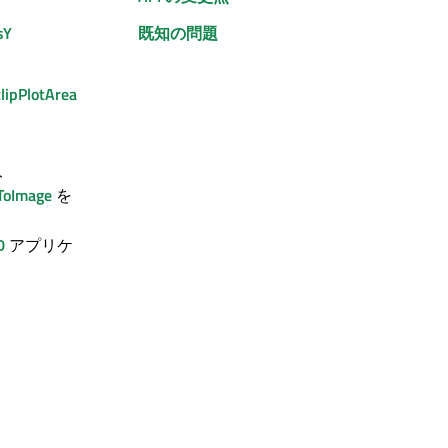
既知の問題
sY
clipPlotArea
ト
ToImage
を
D
アプリケ