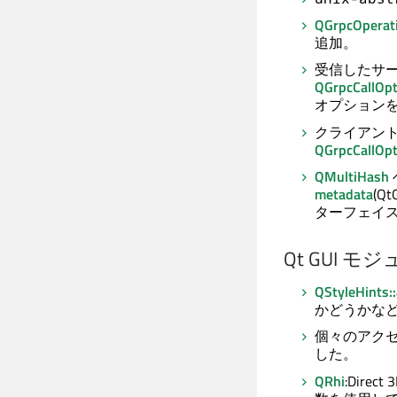
QGrpcOperat
追加。
受信したサ
QGrpcCallOpt
オプション
クライアン
QGrpcCallOpt
QMultiHash
metadata
(QtG
ターフェイ
Qt GUI
モジ
QStyleHints::
かどうかな
個々のアク
した。
QRhi
:Dire