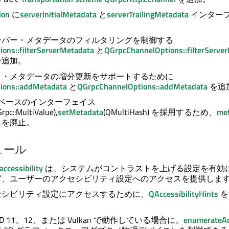
ion
に
serverInitialMetadata
と
serverTrailingMetadata
インター
ーバー・メタデータのフィルタリングを制御する
ions::filterServerMetadata
と
QGrpcChannelOptions::filterServe
を追加。
ト・メタデータの増分更新をサポートするために
ions::addMetadata
と
QGrpcChannelOptions::addMetadata
を追
ベースのインターフェイス
rpc::MultiValue),
setMetadata
(QMultiHash) を採用するため、
me
スを廃止。
ュール
accessibility
は、システムがコントラストを上げる設定を有効
ど、ユーザーのアクセシビリティ設定へのアクセスを提供しま
セシビリティ設定にアクセスするために、
QAccessibilityHints
を
ct 3D 11、12、または Vulkan で動作している場合に、
enumerateA