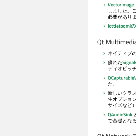
VectorImage
しました。
必要があり
lottietoq
Qt Multimedi
ネイティブの
優れた
Sign
ディオピッ
QCapturabl
た。
新しいクラ
生オプショ
サイズなど
QAudioSink
で基礎とな