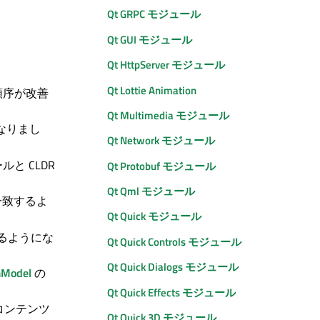
Qt GRPC
モジュール
Qt GUI
モジュール
Qt HttpServer モジュール
Qt Lottie Animation
順序が改善
Qt Multimedia
モジュール
なりまし
Qt Network
モジュール
と CLDR
Qt Protobuf
モジュール
Qt Qml
モジュール
び一致するよ
Qt Quick
モジュール
するようにな
Qt Quick Controls
モジュール
Qt Quick
Dialogs モジュール
mModel
の
Qt Quick Effects
モジュール
部コンテンツ
Qt Quick 3D
モジュール