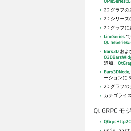
QPieSeries::L
2D グラフ
2D シリー
2D グラフ
LineSeries
で
QLineSeries:
Bars3D
およ
Q3DBarsWidge
追加、
QtGra
Bars3DNode
,
ーションに 
2D グラフ
カテゴライ
Qt GRPC
モ
QGrpcHttp2C
unix-abst