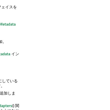
フェイスを
rMetadata
加。
tadata
イン
にしている
す。
追加しま
dapters
() 関