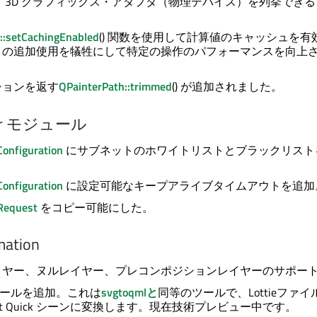
 3D グラフィックス・アダプタ（物理デバイス）を列挙でき
::setCachingEnabled
() 関数を使用して計算値のキャッシュを有
リの追加使用を犠牲にして特定の操作のパフォーマンスを向上
。
ションを返す
QPainterPath::trimmed
() が追加されました。
rver モジュール
onfiguration
にサブネットのホワイトリストとブラックリスト
onfiguration
に設定可能なキープアライブタイムアウトを追加
Request
をコピー可能にした。
mation
イヤー、ヌルレイヤー、プレコンポジションレイヤーのサポー
ールを追加。これは
svgtoqmlと
同等のツールで、Lottieファイ
t Quick
シーンに変換します。現在技術プレビュー中です。