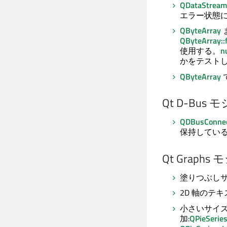
QDataStream:
エラー状態
QByteArray
QByteArray:
使用する。
n
かをテスト
QByteArray
Qt D-Bus
モ
QDBusConnect
保持してい
Qt Graphs
モ
塗りつぶし
2D 軸のテ
小さいサイ
加:
QPieSeries