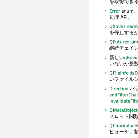
を取得でき
Error
enum
処理 API。
QXmlStreamWr
を停止する
QFuture::can
継続チェイ
新しい
qEnvi
いないか整
QFileInfo::is
いファイル
Direction
パ
endFilterCha
invalidateFilt
QMetaObject:
スロット関
QCborValue::
ビューを、