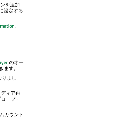
インを追加
に設定する
imation
.
ayer
のオー
きます。
なりまし
メディア再
プローブ・
ムカウント