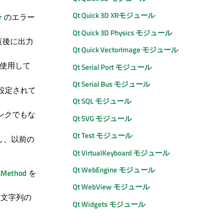
Qt Quick 3D
XRモジュール
r
のエラー
Qt Quick 3D Physics
モジュール
直後に出力
Qt Quick
VectorImage モジュール
使用して
Qt Serial Port
モジュール
Qt Serial Bus
モジュール
設定されて
Qt SQL モジュール
ンクでもな
Qt SVG
モジュール
Qt Test
モジュール
加し、以前の
Qt VirtualKeyboard モジュール
Qt WebEngine
モジュール
Method
を
Qt WebView
モジュール
た文字列の
Qt Widgets
モジュール