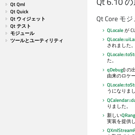
Qt 6.10
Qt Qml
Qt Quick
Qt Core
モジ
Qt ウィジェット
Qt テスト
QLocale
が C
モジュール
QLocale::uiL
ツールとユーティリティ
されました
QLocale::toSt
た。
qDebug
()
由来のロケ
QLocale::toSt
うになりま
QCalendar::
りました。
新しい
QRang
実装を提供
QXmlStreamR