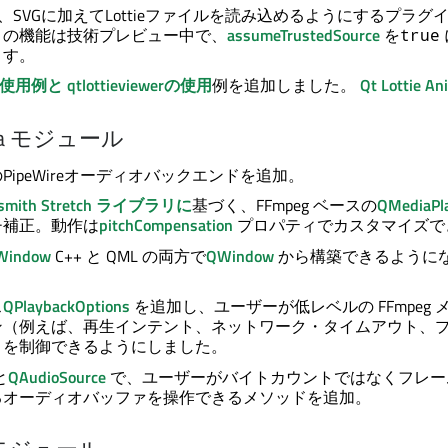
、SVGに加えてLottieファイルを読み込めるようにするプラグ
この機能は技術プレビュー中で、
assumeTrustedSource
を
true
ます。
mlの使用例と
qtlottieviewerの使用
例を追加しました。
Qt Lottie An
a
モジュール
PipeWireオーディオバックエンドを追加。
alsmith Stretch ライブラリに
基づく、FFmpeg ベースの
QMediaPl
チ補正。動作は
pitchCompensation
プロパティでカスタマイズで
eWindow
C++ と QML の両方で
QWindow
から構築できるように
ス
QPlaybackOptions
を追加し、ユーザーが低レベルの FFmpeg 
ン（例えば、再生インテント、ネットワーク・タイムアウト、
）を制御できるようにしました。
と
QAudioSource
で、ユーザーがバイトカウントではなくフレー
るオーディオバッファを操作できるメソッドを追加。