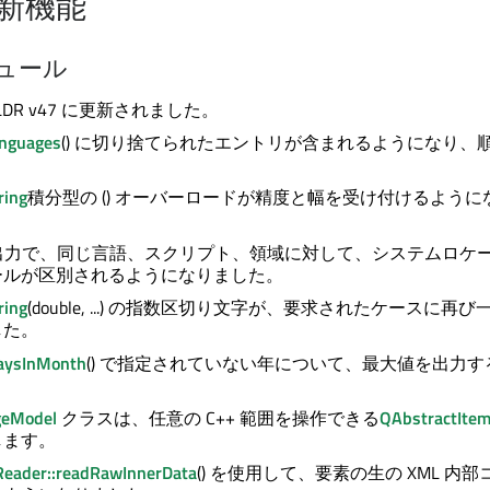
 の新機能
ュール
LDR v47 に更新されました。
anguages
() に切り捨てられたエントリが含まれるようになり、
。
ring
積分型の () オーバーロードが精度と幅を受け付けるように
 の出力で、同じ言語、スクリプト、領域に対して、システムロケール
ールが区別されるようになりました。
ring
(double, ...) の指数区切り文字が、要求されたケースに再
した。
daysInMonth
() で指定されていない年について、最大値を出力
eModel
クラスは、任意の C++ 範囲を操作できる
QAbstractIte
します。
eader::readRawInnerData
() を使用して、要素の生の XML 内