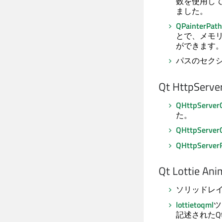
数を使用して
ました。
QPainterPath
とで、メモ
ができます
パスのセク
Qt HttpSe
QHttpServerC
た。
QHttpServerC
QHttpServer
Qt Lottie Ani
ソリッドレ
lottietoqml
ツ
記述された
Q