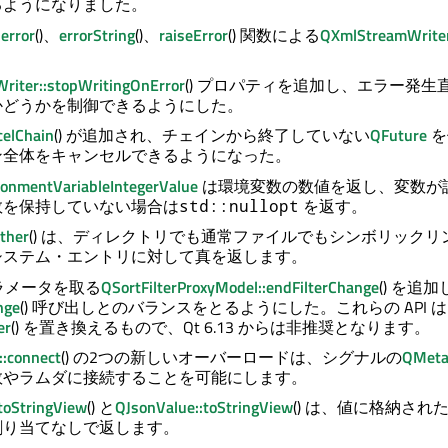
るようになりました。
、
error
()、
errorString
()、
raiseError
() 関数による
QXmlStreamWrite
iter::stopWritingOnError
() プロパティを追加し、エラー発生
かどうかを制御できるようにした。
celChain
() が追加され、チェインから終了していない
QFuture
を
ン全体をキャンセルできるようになった。
ronmentVariableIntegerValue
は環境変数の数値を返し、変数が
数を保持していない場合は
を返す。
std::nullopt
Other
() は、ディレクトリでも通常ファイルでもシンボリックリ
システム・エントリに対して真を返します。
ラメータを取る
QSortFilterProxyModel::endFilterChange
() を追
nge
() 呼び出しとのバランスをとるようにした。これらの API は
er
() を置き換えるもので、Qt 6.13 からは非推奨となります。
:connect
() の2つの新しいオーバーロードは、シグナルの
QMeta
数やラムダに接続することを可能にします。
toStringView
() と
QJsonValue::toStringView
() は、値に格納され
割り当てなしで返します。