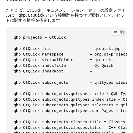
たとえば、
Qt Quick
ドキュメンテーション・セットの設定ファイ
ルは、
という接頭辞を持つサブ変数として、セッ
qhp.QtQuick
トに関する情報を指定します：
qhp.projects = QtQuick

qhp.QtQuick.file                = qtquick.qhp

qhp.QtQuick.namespace           = org.qt-project.q
qhp.QtQuick.virtualFolder       = qtquick

qhp.QtQuick.indexTitle          = Qt Quick

qhp.QtQuick.indexRoot           =

qhp.QtQuick.subprojects         = qmltypes classes 
qhp.QtQuick.subprojects.qmltypes.title = QML Types

qhp.QtQuick.subprojects.qmltypes.indexTitle = Qt Qu
qhp.QtQuick.subprojects.qmltypes.selectors = qmlcla
qhp.QtQuick.subprojects.qmltypes.sortPages = true

qhp.QtQuick.subprojects.classes.title = Classes

qhp.QtQuick.subprojects.classes.title = C++ Classes
qhp.QtQuick.subprojects.classes.indexTitle = Qt Qui