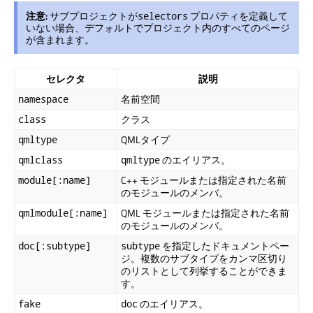
注意:
サブプロジェクトが
プロパティを定義して
selectors
いない場合、デフォルトでプロジェクト内のすべてのページ
が含まれます。
セレクタ
説明
名前空間
namespace
クラス
class
QMLタイプ
qmltype
のエイリアス。
qmlclass
qmltype
C++ モジュールまたは指定された名前
module[:name]
のモジュールのメンバ。
QML モジュールまたは指定された名前
qmlmodule[:name]
のモジュールのメンバ。
を指定したドキュメントペー
doc[:subtype]
subtype
ジ。複数のサブタイプをカンマ区切り
のリストとして列挙することができま
す。
のエイリアス。
fake
doc