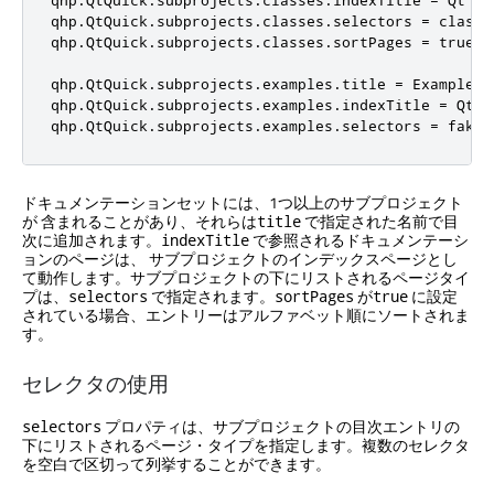
qhp.QtQuick.subprojects.classes.selectors = class f
qhp.QtQuick.subprojects.classes.sortPages = true

qhp.QtQuick.subprojects.examples.title = Examples

qhp.QtQuick.subprojects.examples.indexTitle = Qt Q
qhp.QtQuick.subprojects.examples.selectors = fake:
ドキュメンテーションセットには、1つ以上のサブプロジェクト
が 含まれることがあり、それらは
で指定された名前で目
title
次に追加されます。
で参照されるドキュメンテーシ
indexTitle
ョンのページは、 サブプロジェクトのインデックスページとし
て動作します。サブプロジェクトの下にリストされるページタイ
プは、
で指定されます。
が
に設定
selectors
sortPages
true
されている場合、エントリーはアルファベット順にソートされま
す。
セレクタの使用
プロパティは、サブプロジェクトの目次エントリの
selectors
下にリストされるページ・タイプを指定します。複数のセレクタ
を空白で区切って列挙することができます。