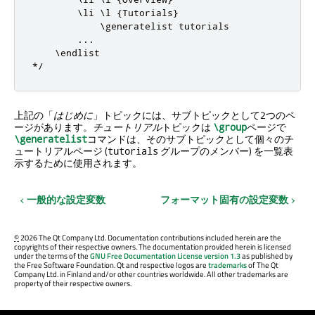
        \li \l {Tutorials}

            \generatelist tutorials

        ...

    \endlist

*/
上記の「
はじめに
」トピックには、サブトピックとして2つのペ
ージがあります。
チュートリアル
トピックは
ページで
\group
コマンドは、そのサブトピックとして個々のチ
\generatelist
ュートリアルページ (
グループのメンバー) を一覧表
tutorials
示するために使用されます。
一般的な設定変数
フォーマット固有の設定変数
©
2026 The Qt Company Ltd. Documentation contributions included herein are the
copyrights of their respective owners. The documentation provided herein is licensed
under the terms of the
GNU Free Documentation License version 1.3
as published by
the Free Software Foundation. Qt and respective logos are
trademarks
of The Qt
Company Ltd. in Finland and/or other countries worldwide. All other trademarks are
property of their respective owners.