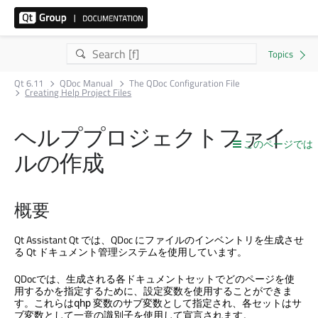
Qt 6.11
QDoc Manual
The QDoc Configuration File
Creating Help Project Files
ヘルププロジェクトファイ
このページでは
ルの作成
概要
Qt Assistant
Qt では、QDoc にファイルのインベントリを生成させ
る Qt ドキュメント管理システムを使用しています。
QDocでは、生成される各ドキュメントセットでどのページを使
用するかを指定するために、設定変数を使用することができま
す。これらは
変数のサブ変数として指定され、各セットはサ
qhp
ブ変数として一意の識別子を使用して宣言されます。