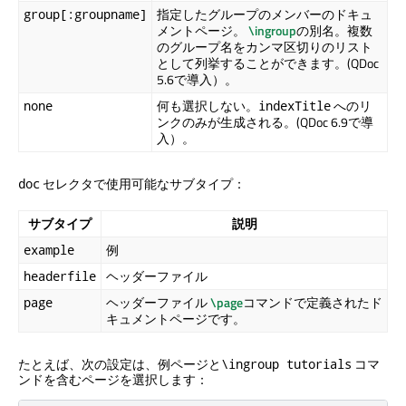
指定したグループのメンバーのドキュ
group[:groupname]
メントページ。
\ingroup
の別名。複数
のグループ名をカンマ区切りのリスト
として列挙することができます。(QDoc
5.6で導入）。
何も選択しない。
へのリ
none
indexTitle
ンクのみが生成される。(QDoc 6.9で導
入）。
セレクタで使用可能なサブタイプ：
doc
サブタイプ
説明
例
example
ヘッダーファイル
headerfile
ヘッダーファイル
\page
コマンドで定義されたド
page
キュメントページです。
たとえば、次の設定は、例ページと
コマ
\ingroup tutorials
ンドを含むページを選択します：