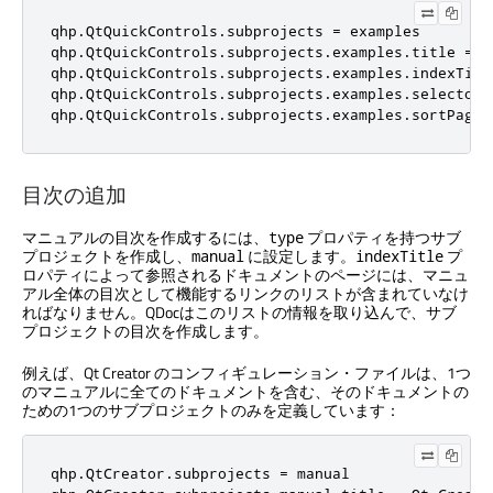
qhp.QtQuickControls.subprojects = examples

qhp.QtQuickControls.subprojects.examples.title = E
qhp.QtQuickControls.subprojects.examples.indexTitl
qhp.QtQuickControls.subprojects.examples.selectors
qhp.QtQuickControls.subprojects.examples.sortPages
目次の追加
マニュアルの目次を作成するには、
プロパティを持つサブ
type
プロジェクトを作成し、
に設定します。
プ
manual
indexTitle
ロパティによって参照されるドキュメントのページには、マニュ
アル全体の目次として機能するリンクのリストが含まれていなけ
ればなりません。QDocはこのリストの情報を取り込んで、サブ
プロジェクトの目次を作成します。
例えば、
Qt Creator
のコンフィギュレーション・ファイルは、1つ
のマニュアルに全てのドキュメントを含む、そのドキュメントの
ための1つのサブプロジェクトのみを定義しています：
qhp.QtCreator.subprojects = manual
