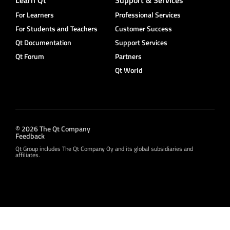
For Learners
Professional Services
For Students and Teachers
Customer Success
Qt Documentation
Support Services
Qt Forum
Partners
Qt World
© 2026 The Qt Company
Feedback
Qt Group includes The Qt Company Oy and its global subsidiaries and
affiliates.