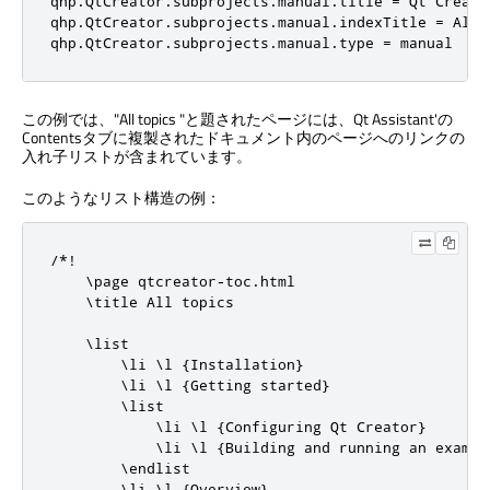
qhp.QtCreator.subprojects.manual.title = Qt Creator
qhp.QtCreator.subprojects.manual.indexTitle = All t
qhp.QtCreator.subprojects.manual.type = manual
この例では、"All topics "と題されたページには、
Qt Assistant
'の
Contentsタブに複製されたドキュメント内のページへのリンクの
入れ子リストが含まれています。
このようなリスト構造の例：
/*!

    \page qtcreator-toc.html

    \title All topics

    \list

        \li \l {Installation}

        \li \l {Getting started}

        \list

            \li \l {Configuring Qt Creator}

            \li \l {Building and running an example
        \endlist

        \li \l {Overview}
