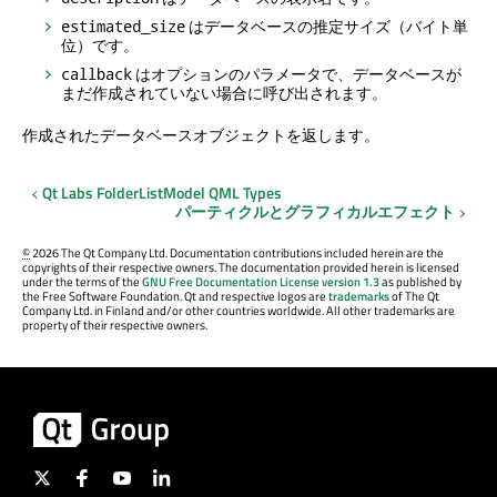
はデータベースの推定サイズ（バイト単
estimated_size
位）です。
はオプションのパラメータで、データベースが
callback
まだ作成されていない場合に呼び出されます。
作成されたデータベースオブジェクトを返します。
Qt Labs FolderListModel QML Types
パーティクルとグラフィカルエフェクト
©
2026 The Qt Company Ltd. Documentation contributions included herein are the
copyrights of their respective owners. The documentation provided herein is licensed
under the terms of the
GNU Free Documentation License version 1.3
as published by
the Free Software Foundation. Qt and respective logos are
trademarks
of The Qt
Company Ltd. in Finland and/or other countries worldwide. All other trademarks are
property of their respective owners.