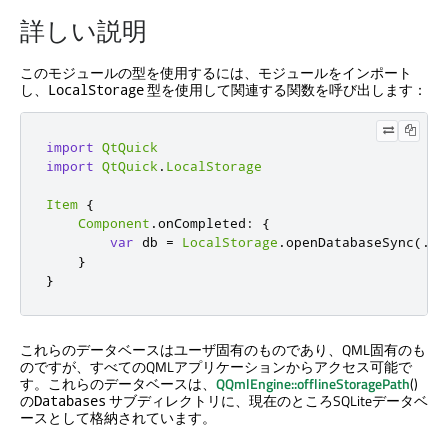
詳しい説明
このモジュールの型を使用するには、モジュールをインポート
し、
型を使用して関連する関数を呼び出します：
LocalStorage
import
QtQuick
import
QtQuick
.
LocalStorage
Item
{
Component
.
onCompleted
:
{
var
 db 
=
LocalStorage
.
openDatabaseSync
(...
}
}
これらのデータベースはユーザ固有のものであり、QML固有のも
のですが、すべてのQMLアプリケーションからアクセス可能で
す。これらのデータベースは、
QQmlEngine::offlineStoragePath
()
の
サブディレクトリに、現在のところSQLiteデータベ
Databases
ースとして格納されています。