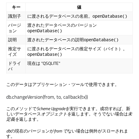
キー
値
識別子
に渡されるデータベースの名前。
openDatabase()
バージ
渡されたデータベースのバージョン
ョン
openDatabase()
説明
渡されたデータベースの説明
openDatabase()
推定サ
に渡されるデータベースの推定サイズ（バイト）。
イズ
openDatabase()
ドライ
現在は "QSQLITE"
バ
このデータはアプリケーション・ツールで使用できます。
db.changeVersion(from, to, callback(tx))
このメソッドで
Scheme Upgradeを
実行できます。成功すれば、新
しいデータベース
オブジェクトを
返します。そうでない場合は
未
定義を
返します。
db
の現在のバージョンが
from で
ない場合は例外がスローされま
す。