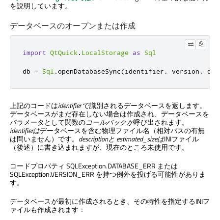
を説明しています。
データベースのオープンまたは作成
import
QtQuick
.
LocalStorage
as
Sql
db 
=
Sql
.
openDatabaseSync
(
identifier
,
 version
,
 des
上記のコードは
identifier
で識別されるデータベースを返します。
データベースがまだ存在しない場合は作成され、データベースを
パラメータとして関数の
コールバックが
呼び出されます。
identifierは
データベースを含む物理ファイル名（相対パスの有無
は問いません）です。
descriptionと
estimated_sizeは
INIファイル
（後述）に書き込まれますが、現在のところ未使用です。
コードプロパティ SQLException.DATABASE_ERR または
SQLException.VERSION_ERR を持つ例外を投げる可能性がありま
す。
データベースが最初に作成されるとき、その特性を指定するINIフ
ァイルも作成されます：