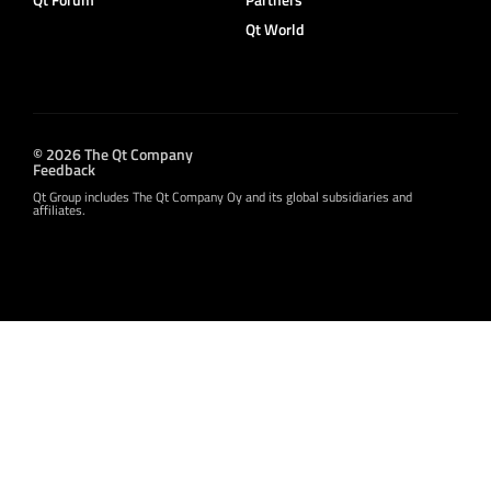
Qt World
© 2026 The Qt Company
Feedback
Qt Group includes The Qt Company Oy and its global subsidiaries and
affiliates.