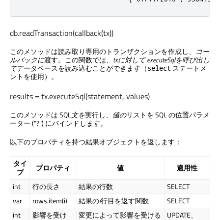
db.readTransaction(callback(tx))
このメソッドは読み取り専用のトランザクションを作成し、
コー
ルバックに
渡す。この関数では、
txに対して
executeSqlを呼び出し
て
データベースを読み込むことができます（
ステートメ
select
ントを使用）。
results = tx.executeSql(statement, values)
このメソッドは SQL
文を
実行し、
値の
リストを SQL の位置パラメ
ーター ("?") にバインドします。
以下のプロパティを持つ結果オブジェクトを返します：
タイ
プロパティ
値
適用性
プ
int
行の長さ
結果の行数
SELECT
var
rows.item(i)
結果の
i
行目を返す関数
SELECT
int
影響を受け
変更によって影響を受ける
UPDATE、