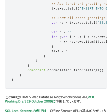
// Add (another) greeting row
tx
.
executeSql
(
'INSERT INTO Gre
// Show all added greetings
var
 rs 
=
tx
.
executeSql
(
'SELECT
var
 r 
=
""
for
(
var
 i 
=
0
;
i
<
rs
.
rows
.
le
r
+=
rs
.
rows
.
item
(
i
).
salut
}
text
=
r
}
)
}
Component
.
onCompleted
:
findGreetings
()
}
}
このAPIはHTML5 Web Database APIのSynchronous API,
W3C
Working Draft 29 October 2009に
準拠しています。
SQL Local Storage の例では
、Offline Storage API の基本的な使い方