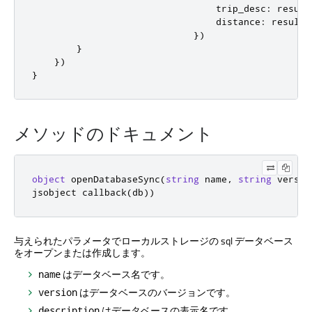
                                 trip_desc
:
 result
                                 distance
:
 results
})
}
})
}
メソッドのドキュメント
object
 openDatabaseSync
(
string
 name
,
string
 versio
jsobject callback
(
db
))
与えられたパラメータでローカルストレージの sql データベース
をオープンまたは作成します。
はデータベース名です。
name
はデータベースのバージョンです。
version
はデータベースの表示名です。
description