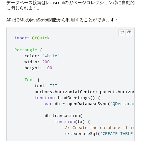
データベース接続はJavascriptのガベージコレクション時に自動的
に閉じられます。
APIはQMLのJavaScript関数から利用することができます：
import
QtQuick
Rectangle
{
color
:
"white"
width
:
200
height
:
100
Text
{
text
:
"?"
anchors
.
horizontalCenter
:
parent
.
horizonta
function
findGreetings
()
{
var
 db 
=
openDatabaseSync
(
"QDeclarativ
db
.
transaction
(
function
(
tx
)
{
// Create the database if it d
tx
.
executeSql
(
'CREATE TABLE IF