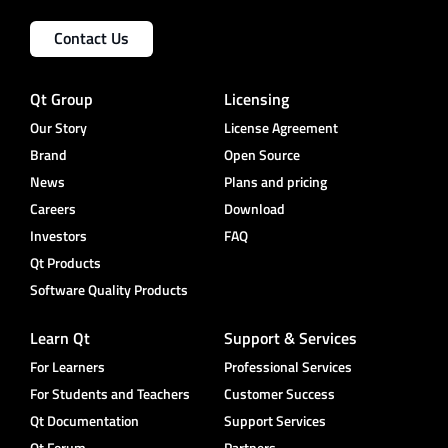
Contact Us
Qt Group
Licensing
Our Story
License Agreement
Brand
Open Source
News
Plans and pricing
Careers
Download
Investors
FAQ
Qt Products
Software Quality Products
Learn Qt
Support & Services
For Learners
Professional Services
For Students and Teachers
Customer Success
Qt Documentation
Support Services
Qt Forum
Partners