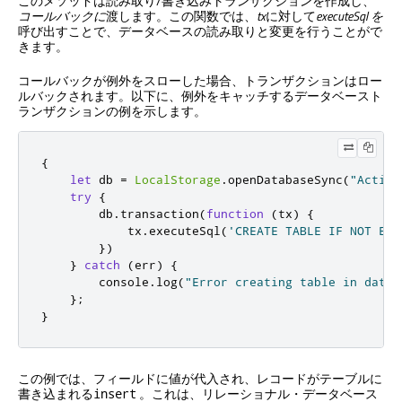
このメソッドは読み取り/書き込みトランザクションを作成し、
コールバックに
渡します。この関数では、
tx
に対して
executeSql を
呼び出すことで、データベースの読み取りと変更を行うことがで
きます。
コールバックが例外をスローした場合、トランザクションはロー
ルバックされます。以下に、例外をキャッチするデータベースト
ランザクションの例を示します。
{
let
 db 
=
LocalStorage
.
openDatabaseSync
(
"Activi
try
{
        db
.
transaction
(
function
(
tx
)
{
            tx
.
executeSql
(
'CREATE TABLE IF NOT EXI
})
}
catch
(
err
)
{
        console
.
log
(
"Error creating table in datab
};
}
この例では、フィールドに値が代入され、レコードがテーブルに
書き込まれる
。これは、リレーショナル・データベース
insert