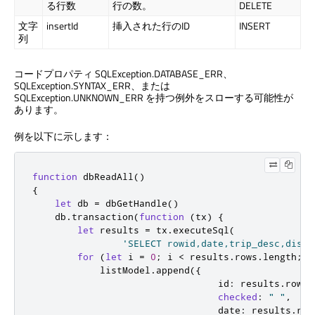
る行数
行の数。
DELETE
文字
insertId
挿入された行のID
INSERT
列
コードプロパティ SQLException.DATABASE_ERR、
SQLException.SYNTAX_ERR、または
SQLException.UNKNOWN_ERR を持つ例外をスローする可能性が
あります。
例を以下に示します：
function
 dbReadAll
()
{
let
 db 
=
 dbGetHandle
()
    db
.
transaction
(
function
(
tx
)
{
let
 results 
=
 tx
.
executeSql
(
'SELECT rowid,date,trip_desc,dista
for
(
let
 i 
=
0
;
 i 
<
 results
.
rows
.
length
;
 i
            listModel
.
append
({
                                 id
:
 results
.
rows
.
checked
:
" "
,
                                 date
:
 results
.
row