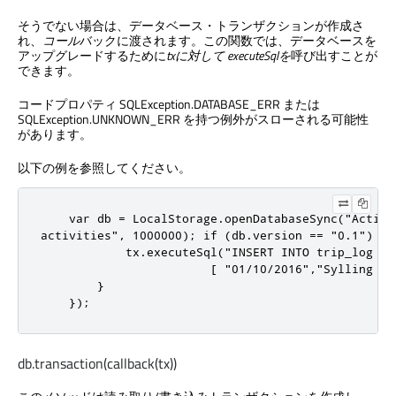
そうでない場合は、データベース・トランザクションが作成さ
れ、
コール
バックに渡されます。この関数では、データベースを
アップグレードするために
txに対して
executeSqlを
呼び出すことが
できます。
コードプロパティ SQLException.DATABASE_ERR または
SQLException.UNKNOWN_ERR を持つ例外がスローされる可能性
があります。
以下の例を参照してください。
    var db = LocalStorage.openDatabaseSync("Activi
activities", 1000000); if (db.version == "0.1") { 
            tx.executeSql("INSERT INTO trip_log VAL
                        [ "01/10/2016","Sylling - 
        }

    });
db.transaction(callback(tx))