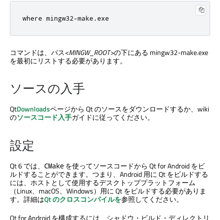
where mingw32-make.exe
コマンドは、パス
<MINGW_ROOT>
の下にある mingw32-make.exe
を最初にリストする必要があります。
ソースの入手
Qt
Downloads
ページから Qt のソースをダウンロードするか、wiki
の
ソースコード入手
ガイドに従ってください。
設定
Qt 6 では、
を使ってソースコードから Qt for Android をビ
CMake
ルドすることができます。つまり、Android 用に Qt をビルドする
には、ホストとして使用するデスクトッププラットフォーム
（Linux、macOS、Windows）用に Qt をビルドする必要がありま
す。詳細は
Qt のクロスコンパイルを
参照してください。
Qt for Android を構成するには、シャドウ・ビルド・ディレクトリ