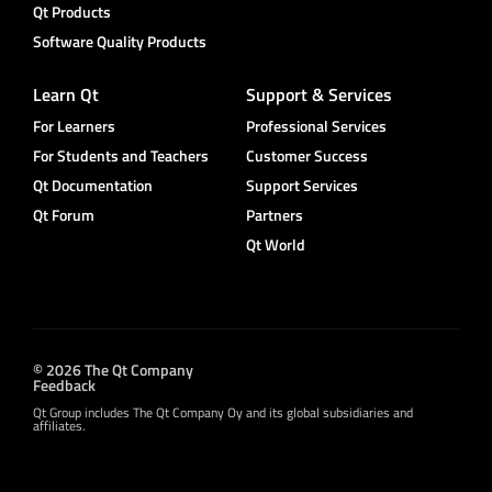
Qt Products
Software Quality Products
Learn Qt
Support & Services
For Learners
Professional Services
For Students and Teachers
Customer Success
Qt Documentation
Support Services
Qt Forum
Partners
Qt World
© 2026 The Qt Company
Feedback
Qt Group includes The Qt Company Oy and its global subsidiaries and
affiliates.