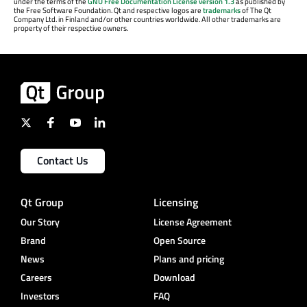
under the terms of the
GNU Free Documentation License version 1.3
as published by
the Free Software Foundation. Qt and respective logos are
trademarks
of The Qt
Company Ltd. in Finland and/or other countries worldwide. All other trademarks are
property of their respective owners.
Contact Us
Qt Group
Licensing
Our Story
License Agreement
Brand
Open Source
News
Plans and pricing
Careers
Download
Investors
FAQ