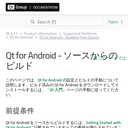
Qt 6.11
Product information
Supported Platforms
Qt for Android
Qt for Android - Building from Source
Qt for Android - ソースからの
このページでは
ビルド
このページでは、
Qt for Android の
設定とビルドの手順について
説明します。ビルド済みの Qt for Android をダウンロードしてイ
ンストールするには、「
Qt 入門
」ページの手順に従ってくださ
い。
前提条件
Qt for Android をソースからビルドするには、
Getting Started with
Qt for Android
に記載されているすべての要件が満たされているこ