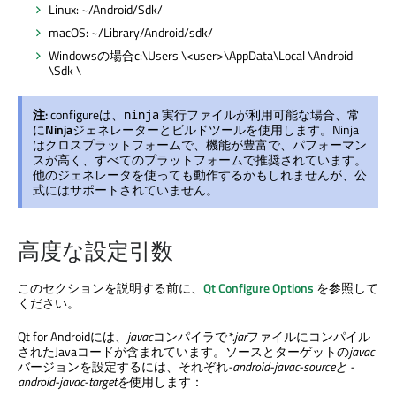
Linux: ~/Android/Sdk/
macOS: ~/Library/Android/sdk/
Windowsの場合c:
\Users
\<user>
\AppData
\Local
\Android
\Sdk
\
注:
configureは、
実行ファイルが利用可能な場合、常
ninja
に
Ninja
ジェネレーターとビルドツールを使用します。Ninja
はクロスプラットフォームで、機能が豊富で、パフォーマン
スが高く、すべてのプラットフォームで推奨されています。
他のジェネレータを使っても動作するかもしれませんが、公
式にはサポートされていません。
高度な設定引数
このセクションを説明する前に、
Qt Configure Options
を参照して
ください。
Qt for Androidには、
javac
コンパイラで
*.jar
ファイルにコンパイル
されたJavaコードが含まれています。ソースとターゲットの
javac
バージョンを設定するには、それぞれ
-android-javac-sourceと
-
android-javac-targetを
使用します：