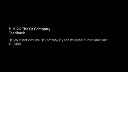
© 2026 The Qt Company
Feedback
Qt Group includes The Qt Company Oy and its global subsidiaries and
affiliates.