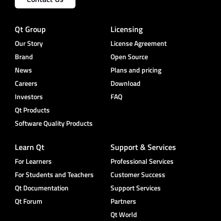
Qt Group
Licensing
Our Story
License Agreement
Brand
Open Source
News
Plans and pricing
Careers
Download
Investors
FAQ
Qt Products
Software Quality Products
Learn Qt
Support & Services
For Learners
Professional Services
For Students and Teachers
Customer Success
Qt Documentation
Support Services
Qt Forum
Partners
Qt World