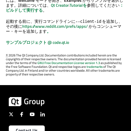
には、
Welcome
モードを開き、
Examples
からサンプルを選択し
ます。詳細については、
Qt Creator
:
Tutorialを
参照してください
：
ビルドして実行する
。
起動する前に、実行コマンドラインに
を追加し、
--client-id
その後に
https://www.reddit.com/prefs/apps/
からコンシューマ
ー・キーを追加します
。
サンプルプロジェクト @ code.qt.io
©
2026 The Qt Company Ltd. Documentation contributions included herein are the
copyrights of their respective owners. The documentation provided herein is licensed
under the terms of the
GNU Free Documentation License version 1.3
as published by
the Free Software Foundation. Qt and respective logos are
trademarks
of The Qt
Company Ltd. in Finland and/or other countries worldwide. All other trademarks are
property of their respective owners.
Contact Us