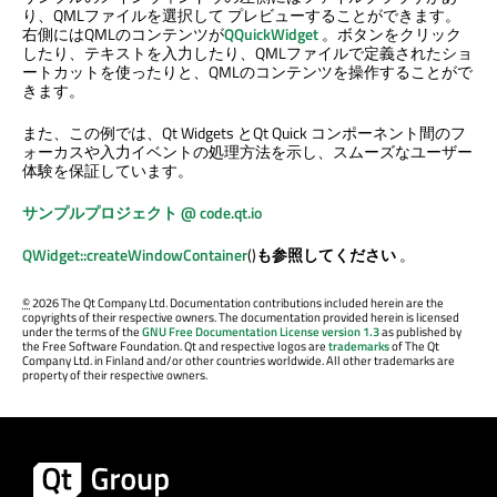
り、QMLファイルを選択して プレビューすることができます。
右側にはQMLのコンテンツが
QQuickWidget
。ボタンをクリック
したり、テキストを入力したり、QMLファイルで定義されたショ
ートカットを使ったりと、QMLのコンテンツを操作することがで
きます。
また、この例では、
Qt Widgets
と
Qt Quick
コンポーネント間のフ
ォーカスや入力イベントの処理方法を示し、スムーズなユーザー
体験を保証しています。
サンプルプロジェクト @ code.qt.io
QWidget::createWindowContainer
()
も参照してください
。
©
2026 The Qt Company Ltd. Documentation contributions included herein are the
copyrights of their respective owners. The documentation provided herein is licensed
under the terms of the
GNU Free Documentation License version 1.3
as published by
the Free Software Foundation. Qt and respective logos are
trademarks
of The Qt
Company Ltd. in Finland and/or other countries worldwide. All other trademarks are
property of their respective owners.