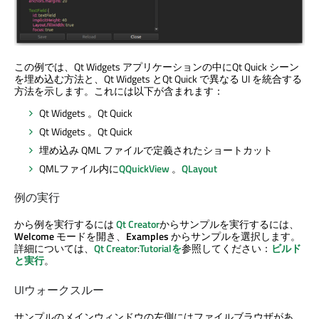
この例では、
Qt Widgets
アプリケーションの中に
Qt Quick
シーン
を埋め込む方法と、
Qt Widgets
と
Qt Quick
で異なる UI を統合する
方法を示します。これには以下が含まれます：
Qt Widgets
。
Qt Quick
Qt Widgets
。
Qt Quick
埋め込み QML ファイルで定義されたショートカット
QMLファイル内に
QQuickView
。
QLayout
例の実行
から例を実行するには
Qt Creator
からサンプルを実行するには、
Welcome
モードを開き、
Examples
からサンプルを選択します。
詳細については、
Qt Creator
:
Tutorialを
参照してください：
ビルド
と実行
。
UIウォークスルー
サンプルのメインウィンドウの左側にはファイルブラウザがあ