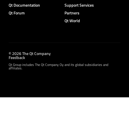
Qt Documentation
Support Services
Qt Forum
Partners
Qt World
© 2026 The Qt Company
Feedback
Qt Group includes The Qt Company Oy and its global subsidiaries and
affiliates.