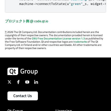
    machine
-
>
connectToState
(
u
"green"
_s
,
 widget
-
>
gr
プロジェクト例 @ code.qt.io
©
2026 The Qt Company Ltd. Documentation contributions included herein are the
copyrights of their respective owners. The documentation provided herein is licensed
under the terms of the
GNU Free Documentation License version 1.3
as published by
the Free Software Foundation. Qt and respective logos are
trademarks
of The Qt
Company Ltd. in Finland and/or other countries worldwide. All other trademarks are
property of their respective owners.
Contact Us
Qt Group
Licensing