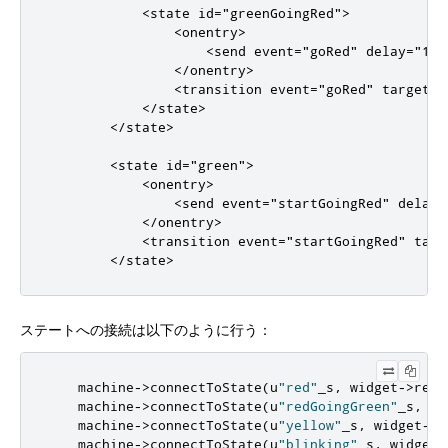
<state
id
=
"greenGoingRed"
>
<onentry>
<send
event
=
"goRed"
delay
=
"1s"
</onentry>
<transition
event
=
"goRed"
target
=
"
</state>
</state>
<state
id
=
"green"
>
<onentry>
<send
event
=
"startGoingRed"
delay
=
</onentry>
<transition
event
=
"startGoingRed"
targ
</state>
ステートへの接続は以下のように行う：
    machine
-
>
connectToState
(
u
"red"
_s
,
 widget
-
>
redL
    machine
-
>
connectToState
(
u
"redGoingGreen"
_s
,
 wi
    machine
-
>
connectToState
(
u
"yellow"
_s
,
 widget
-
>
y
    machine
-
>
connectToState
(
u
"blinking"
_s
,
 widget
-