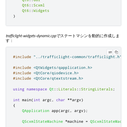
Qt6
::
Scxml
Qt6
::
Widgets
)
trafficlight-widgets-dynamic.cppで
ステートマシンを動的に作成しま
す：
#include
"../trafficlight-common/trafficlight.h"
#include
<QtWidgets/qapplication.h>
#include
<QtCore/qiodevice.h>
#include
<QtCore/qtextstream.h>
using
namespace
Qt
::
Literals
::
StringLiterals
;
int
 main
(
int
 argc
,
char
*
*
argv
)
{
QApplication
 app
(
argc
,
 argv
);
QScxmlStateMachine
*
machine 
=
QScxmlStateMachi