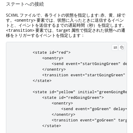
ステートへの接続
SCXML ファイルで、各ライトの状態を指定します: 赤、黄、緑で
す。
要素では、状態に入ったときに送信するイベン
<onentry>
トと、イベントを送信するまでの遅延時間（秒）を指定します。
要素では、
属性で指定された状態への遷
<transition>
target
移をトリガーするイベントを指定します：
<state
id
=
"red"
>
<onentry>
<send
event
=
"startGoingGreen"
dela
</onentry>
<transition
event
=
"startGoingGreen"
ta
</state>
<state
id
=
"yellow"
initial
=
"greenGoingRed"
<state
id
=
"redGoingGreen"
>
<onentry>
<send
event
=
"goGreen"
delay
=
"1
</onentry>
<transition
event
=
"goGreen"
target
</state>