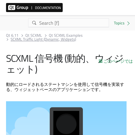
Qt 6.11
Qt SCXML
Qt SCXML Examples
SCXML Traffic Light (Dynamic, Widgets)
SCXML 信号機 (動的、ウィジ
このページでは
ェット)
動的にロードされるステートマシンを使用して信号機を実装す
る、ウィジェットベースのアプリケーションです。