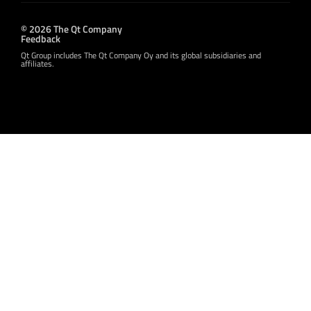
© 2026 The Qt Company
Feedback
Qt Group includes The Qt Company Oy and its global subsidiaries and
affiliates.