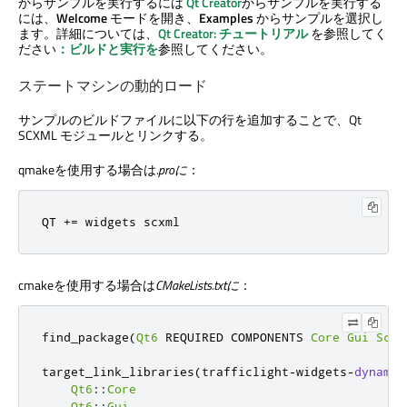
からサンプルを実行するには
Qt Creator
からサンプルを実行する
には、
Welcome
モードを開き、
Examples
からサンプルを選択し
ます。詳細については、
Qt Creator
:
チュートリアル
を参照してく
ださい
：ビルドと実行を
参照してください。
ステートマシンの動的ロード
サンプルのビルドファイルに以下の行を追加することで、
Qt
SCXML
モジュールとリンクする。
qmakeを使用する場合は
.proに
：
QT 
+=
 widgets scxml
cmakeを使用する場合は
CMakeLists.txtに
：
find_package
(
Qt6
 REQUIRED COMPONENTS 
Core
Gui
Scxm
target_link_libraries
(
trafficlight
-
widgets
-
dynamic
Qt6
::
Core
Qt6
::
Gui