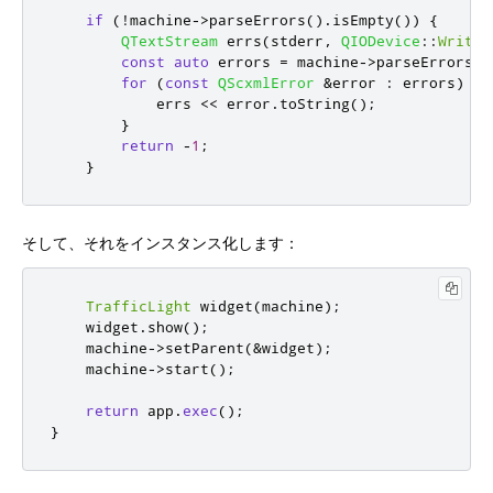
if
(
!
machine
-
>
parseErrors
()
.
isEmpty
())
{
QTextStream
 errs
(
stderr
,
QIODevice
::
WriteO
const
auto
 errors 
=
 machine
-
>
parseErrors
()
for
(
const
QScxmlError
&
error 
:
 errors
)
{
            errs 
<
<
 error
.
toString
();
}
return
-
1
;
}
そして、それをインスタンス化します：
TrafficLight
 widget
(
machine
);
    widget
.
show
();
    machine
-
>
setParent
(
&
widget
);
    machine
-
>
start
();
return
 app
.
exec
();
}