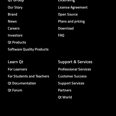
Our Story
License Agreement
Brand
Open Source
News
Plans and pricing
Careers
Download
Investors
FAQ
Qt Products
Software Quality Products
Learn Qt
Support & Services
For Learners
Professional Services
For Students and Teachers
Customer Success
Qt Documentation
Support Services
Qt Forum
Partners
Qt World