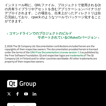
インストール時に、QMLファイル、プロジェクトで使用されるQt
の共有ライブラリやアセットを含むアプリケーションバイナリが
デプロイされます。この場合も、出来上がったディレクトリは自
己完結しており、
のようなツールでパッケージ化すること
cpack
ができます。
コマンドラインでのプロジェクトのビルド
サポートされているCMakeのバージョン
©
2026 The Qt Company Ltd. Documentation contributions included herein are the
copyrights of their respective owners. The documentation provided herein is licensed
under the terms of the
GNU Free Documentation License version 1.3
as published by
the Free Software Foundation. Qt and respective logos are
trademarks
of The Qt
Company Ltd. in Finland and/or other countries worldwide. All other trademarks are
property of their respective owners.