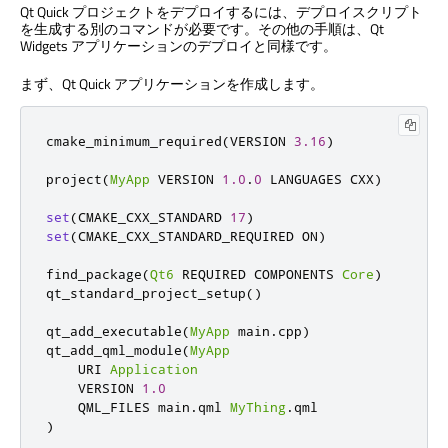
Qt Quick
プロジェクトをデプロイするには、デプロイスクリプト
を生成する別のコマンドが必要です。その他の手順は、
Qt
Widgets
アプリケーションのデプロイと同様です。
まず、
Qt Quick
アプリケーションを作成します。
cmake_minimum_required
(
VERSION 
3.16
)
project
(
MyApp
 VERSION 
1.0
.
0
 LANGUAGES CXX
)
set
(
CMAKE_CXX_STANDARD 
17
)
set
(
CMAKE_CXX_STANDARD_REQUIRED ON
)
find_package
(
Qt6
 REQUIRED COMPONENTS 
Core
)
qt_standard_project_setup
()
qt_add_executable
(
MyApp
 main
.
cpp
)
qt_add_qml_module
(
MyApp
    URI 
Application
    VERSION 
1.0
    QML_FILES main
.
qml 
MyThing
.
)