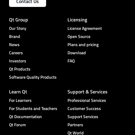
Contact Us
Qt Group
Licensing
Our Story
License Agreement
Brand
Open Source
News
Plans and pricing
Careers
Download
Investors
FAQ
Qt Products
Software Quality Products
Learn Qt
Support & Services
For Learners
Professional Services
For Students and Teachers
Customer Success
Qt Documentation
Support Services
Qt Forum
Partners
Qt World