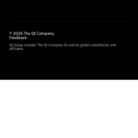
© 2026 The Qt Company
Feedback
Qt Group includes The Qt Company Oy and its global subsidiaries and
affiliates.