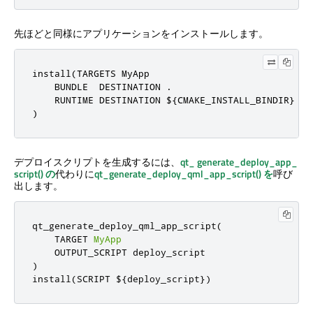
先ほどと同様にアプリケーションをインストールします。
install(TARGETS MyApp

    BUNDLE  DESTINATION .

    RUNTIME DESTINATION ${CMAKE_INSTALL_BINDIR}

)
デプロイスクリプトを生成するには、
qt_
generate_deploy_app_
script() の
代わりに
qt_generate_deploy_qml_app_script() を
呼び
出します。
qt_generate_deploy_qml_app_script
(
    TARGET 
MyApp
)
install
(
SCRIPT $
{
deploy_script
})