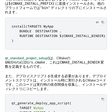
は
に直接インストールされ、他の
${CMAKE_INSTALL_PREFIX}
プラットフォームでは
ディレクトリの下にインストールさ
"bin"
れます。
install(TARGETS MyApp

    BUNDLE  DESTINATION .

    RUNTIME DESTINATION ${CMAKE_INSTALL_BINDIR}

)
qt_standard_project_setup()
は、CMakeの
。これは
変
GNUInstallDirs.cmake
CMAKE_INSTALL_BINDIR
数を定義するものです。
また、
デプロイスクリプトを
生成する必要があります。デプロイ
メントスクリプトは、インストール時に実行されるCMakeコード
です。このコードは実行時の依存関係を収集し、インストールデ
ィレクトリにコピーします。
qt_generate_deploy_app_script
(
    TARGET 
MyApp