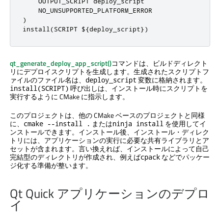
    OUTPUT_SCRIPT deploy_script

)
install
(
SCRIPT $
{
deploy_script
})
qt_generate_deploy_app_script()
コマンドは、ビルドディレクト
リにデプロイスクリプトを生成します。生成されたスクリプトフ
ァイルのファイル名は、
変数に格納されます。
deploy_script
呼び出しは、インストール時にスクリプトを
install(SCRIPT)
実行するように CMake に指示します。
このプロジェクトは、他の CMake ベースのプロジェクトと同様
に、
または
を使用してイ
cmake --install .
ninja install
ンストールできます。インストール後、インストール・ディレク
トリには、アプリケーションの実行に必要な共有ライブラリとア
セットが含まれます。言い換えれば、インストールによって自己
完結型のディレクトリが作成され、例えば
などでパッケー
cpack
ジ化する準備が整います。
Qt Quick
アプリケーションのデプロ
イ