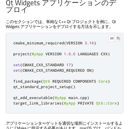
Qt Widgets
アプリケーションのデ
プロイ
このセクションでは、単純な C++ Qt プロジェクトを例に、
Qt
Widgets
アプリケーションをデプロイする方法を示します。
cmake_minimum_required
(
VERSION 
3.16
)
project
(
MyApp
 VERSION 
1.0
.
0
 LANGUAGES CXX
)
set
(
CMAKE_CXX_STANDARD 
17
)
set
(
CMAKE_CXX_STANDARD_REQUIRED ON
)
find_package
(
Qt6
 REQUIRED COMPONENTS 
Core
)
qt_standard_project_setup
()
qt_add_executable
(
MyApp
 main
.
cpp
)
target_link_libraries
(
MyApp
 PRIVATE 
Qt6
::
Core
)
アプリケーションターゲットを適切な場所にインストールするよ
うに CMake に指示する必要があります。macOS では、バンドル