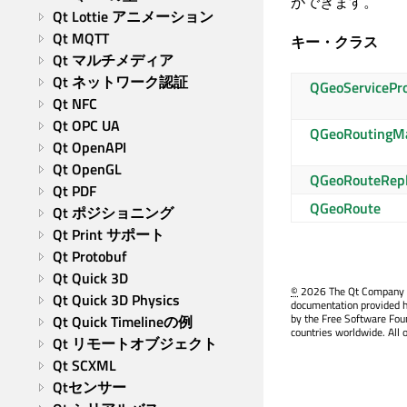
ができます。
Qt Lottie アニメーション
Qt MQTT
キー・クラス
Qt マルチメディア
Qt ネットワーク認証
QGeoServicePro
Qt NFC
Qt OPC UA
QGeoRoutingM
Qt OpenAPI
Qt OpenGL
QGeoRouteRep
Qt PDF
QGeoRoute
Qt ポジショニング
Qt Print サポート
Qt Protobuf
Qt Quick 3D
©
2026 The Qt Company Ltd
Qt Quick 3D Physics
documentation provided h
by the Free Software Fou
Qt Quick Timelineの例
countries worldwide. All 
Qt リモートオブジェクト
Qt SCXML
Qtセンサー