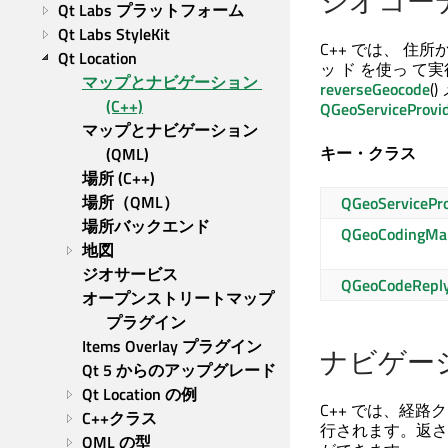
ジオコー
Qt Labs プラットフォーム
Qt Labs StyleKit
C++ では、 住所か
Qt Location
ッ ド を使っ 
マップとナビゲーション 
reverseGeocode
(
(C++)
QGeoServiceProvi
マップとナビゲーション 
キー・クラス
(QML)
場所 (C++)
場所（QML）
QGeoServicePro
場所バックエンド
QGeoCodingMa
地図
ジオサービス
QGeoCodeRepl
オープンストリートマップ
プラグイン
Items Overlay プラグイン
ナビゲー
Qt 5 からのアップグレード
Qt Location の例
C++ では、経路
C++クラス
行されます。返さ
QML の型