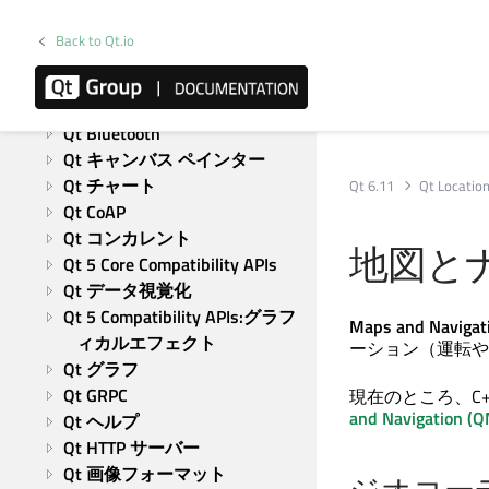
Qt Quick
Qt ウィジェット
Back to Qt.io
Qt テスト
モジュール
Active Qt
Qt Bluetooth
Qt キャンバス ペインター
Qt チャート
Qt 6.11
Qt Locatio
Qt CoAP
Qt コンカレント
地図とナ
Qt 5 Core Compatibility APIs
Qt データ視覚化
Qt 5 Compatibility APIs:グラフ
Maps and Naviga
ィカルエフェクト
ーション（運転や
Qt グラフ
Qt GRPC
現在のところ、C
and Navigation (
Qt ヘルプ
Qt HTTP サーバー
Qt 画像フォーマット