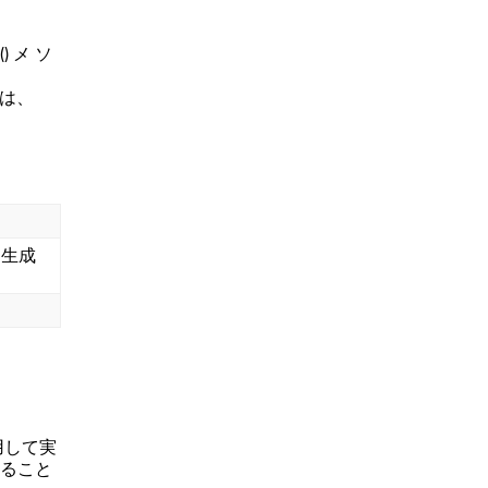
() メ ソ
は、
を生成
用して実
ること