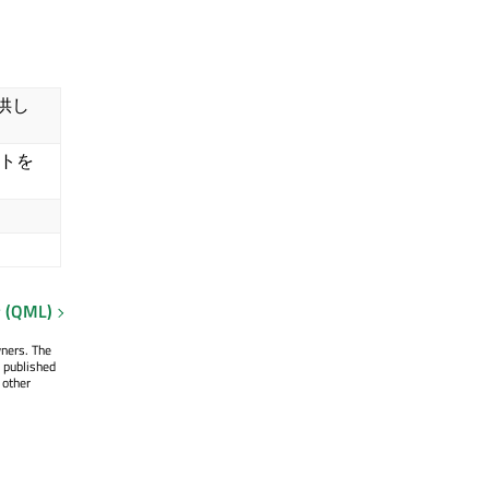
供し
トを
QML)
wners. The
 published
 other