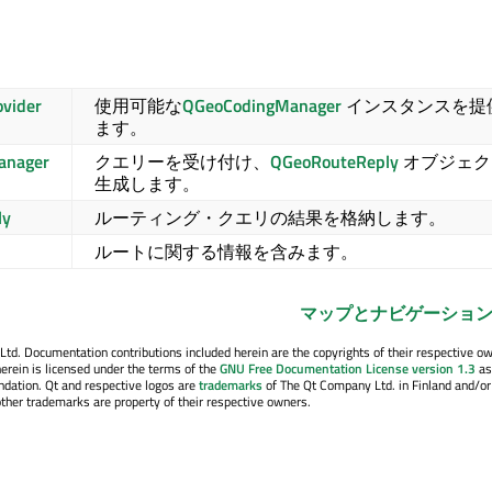
vider
使用可能な
QGeoCodingManager
インスタンスを提
ます。
anager
クエリーを受け付け、
QGeoRouteReply
オブジェク
生成します。
ly
ルーティング・クエリの結果を格納します。
ルートに関する情報を含みます。
マップとナビゲーション (
. Documentation contributions included herein are the copyrights of their respective o
erein is licensed under the terms of the
GNU Free Documentation License version 1.3
as
ndation. Qt and respective logos are
trademarks
of The Qt Company Ltd. in Finland and/or
other trademarks are property of their respective owners.