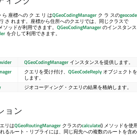
ディング
 ら 座標への ク エ リ は
QGeoCodingManager
ク ラ スの
geocode
て実行 さ れます。座標から住所へのクエリでは、同じクラスで
) メソッドが利用できます。
QGeoCodingManager
のインスタンス
der
を介して利用できます。
vider
QGeoCodingManager
インスタンスを提供します。
nager
クエリを受け付け、
QGeoCodeReply
オブジェクト
します。
y
ジオコーディング・クエリの結果を格納します。
ション
クエリは
QGeoRoutingManager
クラスの
calculate
() メソッドを使
れるルート・リプライには、同じ宛先への複数のルートを含め