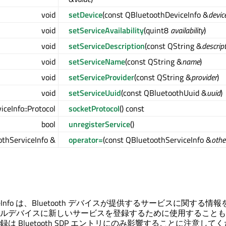
void
setDevice
(const QBluetoothDeviceInfo &
devic
void
setServiceAvailability
(quint8
availability
)
void
setServiceDescription
(const QString &
descrip
void
setServiceName
(const QString &
name
)
void
setServiceProvider
(const QString &
provider
)
void
setServiceUuid
(const QBluetoothUuid &
uuid
)
ceInfo::Protocol
socketProtocol
() const
bool
unregisterService
()
thServiceInfo &
operator=
(const QBluetoothServiceInfo &
othe
erviceInfo は、Bluetooth デバイスが提供するサービスに関する
ルデバイスに新しいサービスを登録するために使用することも
は Bluetooth SDP エントリにのみ影響することに注意して