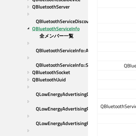
QBluetoothServer
QBluetoothServiceDiscoveryAgent
QBluetoothServiceInfo
全メンバー一覧
QBluetoothServiceInfo::Alternative
QBluetoothServiceInfo::Sequence
QBlue
QBluetoothSocket
QBluetoothUuid
QLowEnergyAdvertisingData
QBluetoothServi
QLowEnergyAdvertisingParameters
QLowEnergyAdvertisingParameters::AddressIn