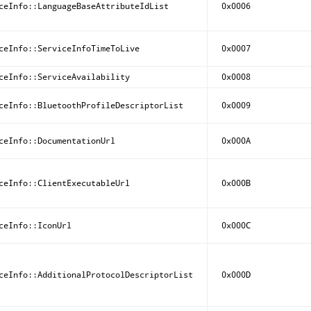
ceInfo::LanguageBaseAttributeIdList
0x0006
ceInfo::ServiceInfoTimeToLive
0x0007
ceInfo::ServiceAvailability
0x0008
ceInfo::BluetoothProfileDescriptorList
0x0009
ceInfo::DocumentationUrl
0x000A
ceInfo::ClientExecutableUrl
0x000B
ceInfo::IconUrl
0x000C
ceInfo::AdditionalProtocolDescriptorList
0x000D