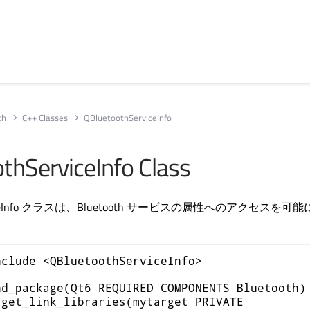
th
C++ Classes
QBluetoothServiceInfo
thServiceInfo Class
erviceInfo クラスは、Bluetooth サービスの属性へのアクセスを
nclude <QBluetoothServiceInfo>
nd_package(Qt6 REQUIRED COMPONENTS Bluetooth)
rget_link_libraries(mytarget PRIVATE