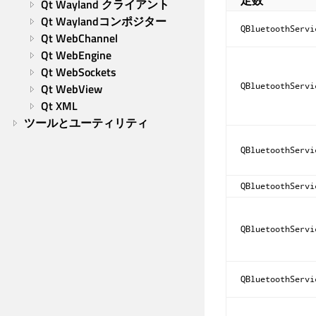
定数
Qt Wayland クライアント
Qt Waylandコンポジター
QBluetoothServi
Qt WebChannel
Qt WebEngine
Qt WebSockets
QBluetoothServi
Qt WebView
Qt XML
ツールとユーティリティ
QBluetoothServi
QBluetoothServi
QBluetoothServi
QBluetoothServi