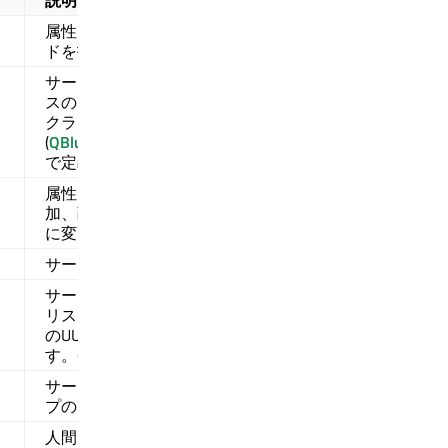
説明
属性を取得できるサービスレコー
ドを指定します。
サービスが準拠するサービスクラ
スのUUID。最も一般的なサービス
クラスは
(
QBluetoothUuid::ServiceClassUuid
)
で定義されています。
属性は、他のサービス属性が追
加、削除、または変更されたとき
に変更されます。
サービスを一意に識別するUUID。
サービスが使用するプロトコルの
リスト。最も一般的なプロトコル
のUUIDは以下で定義されていま
す。
QBluetoothUuid::ProtocolUuid
サービスが属するブラウズグルー
プのリスト．
人間が読める属性をサポートする