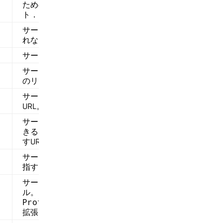
ための言語ベース属性IDのリス
ト．
サービスレコードが有効で変更さ
れないと予想される秒数．
サービスの可用性を示す値．
サービスが準拠するプロファイル
のリスト．
サービスのドキュメントを指す
URL。
サービスを利用するために使用で
きるアプリケーションの場所を指
すURL。
サービスを表すアイコンの場所を
指すURL。
サービスが使用する追加プロトコ
ル。この属性は、
を
ProtocolDescriptorList
拡張します。