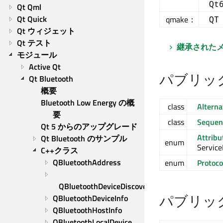
Qt
Qt Qml
Qt Quick
qmake：
QT
Qt ウィジェット
Qt テスト
継承された
モジュール
Active Qt
パブリッ
Qt Bluetooth
概要
Bluetooth Low Energy の概
class
Alterna
要
class
Sequen
Qt 5 からのアップグレード
Attribu
Qt Bluetooth のサンプル
enum
Service
C++クラス
QBluetoothAddress
enum
Protoco
QBluetoothDeviceDiscoveryAgent
パブリッ
QBluetoothDeviceInfo
QBluetoothHostInfo
QBluetoothLocalDevice