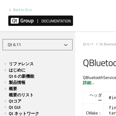
Back to Qt.io
Qt 6.11
Qt Bluetoo
QBluetoo
リファレンス
はじめに
Qt 6 の新機能
QBluetoothS
製品情報
詳細...
概要
概要のリスト
ヘッダ
#i
ー
Qtコア
Qt GUI
fi
CMake：
ta
Qt ネットワーク