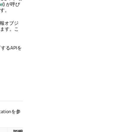
ce
() が呼び
す。
ス情報オブジ
ます。こ
可するAPIを
ationを参