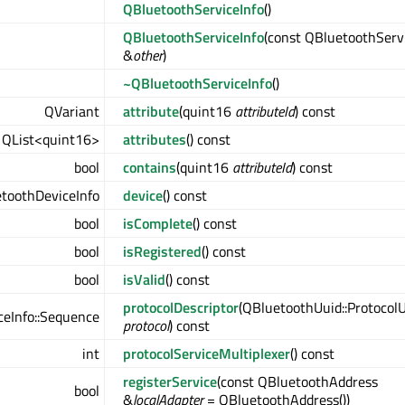
QBluetoothServiceInfo
()
QBluetoothServiceInfo
(const QBluetoothServ
&
other
)
~QBluetoothServiceInfo
()
QVariant
attribute
(quint16
attributeId
) const
QList<quint16>
attributes
() const
bool
contains
(quint16
attributeId
) const
toothDeviceInfo
device
() const
bool
isComplete
() const
bool
isRegistered
() const
bool
isValid
() const
protocolDescriptor
(QBluetoothUuid::Protocol
ceInfo::Sequence
protocol
) const
int
protocolServiceMultiplexer
() const
fo
registerService
(const QBluetoothAddress
bool
&
localAdapter
= QBluetoothAddress())