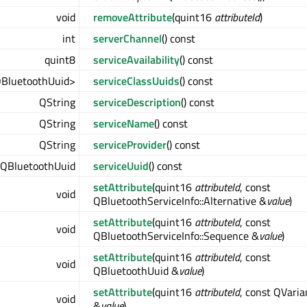
void
removeAttribute
(quint16
attributeId
)
int
serverChannel
() const
quint8
serviceAvailability
() const
QBluetoothUuid>
serviceClassUuids
() const
QString
serviceDescription
() const
QString
serviceName
() const
QString
serviceProvider
() const
QBluetoothUuid
serviceUuid
() const
setAttribute
(quint16
attributeId
, const
void
QBluetoothServiceInfo::Alternative &
value
)
setAttribute
(quint16
attributeId
, const
void
QBluetoothServiceInfo::Sequence &
value
)
setAttribute
(quint16
attributeId
, const
void
QBluetoothUuid &
value
)
setAttribute
(quint16
attributeId
, const QVaria
void
&
value
)