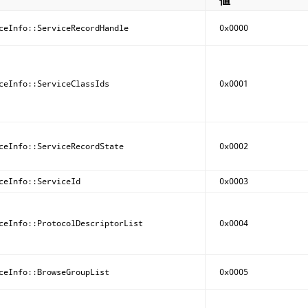
値
ceInfo::ServiceRecordHandle
0x0000
ceInfo::ServiceClassIds
0x0001
ceInfo::ServiceRecordState
0x0002
ceInfo::ServiceId
0x0003
ceInfo::ProtocolDescriptorList
0x0004
ceInfo::BrowseGroupList
0x0005