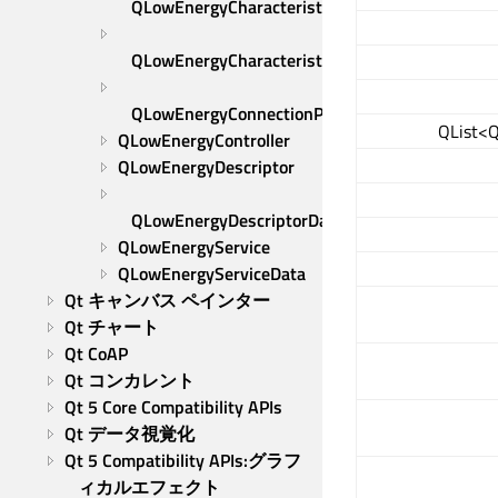
QLowEnergyCharacteristic
QLowEnergyCharacteristicData
QLowEnergyConnectionParameters
QList<
QLowEnergyController
QLowEnergyDescriptor
QLowEnergyDescriptorData
QLowEnergyService
QLowEnergyServiceData
Qt キャンバス ペインター
Qt チャート
Qt CoAP
Qt コンカレント
Qt 5 Core Compatibility APIs
Qt データ視覚化
Qt 5 Compatibility APIs:グラフ
ィカルエフェクト