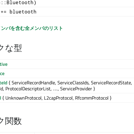
6::Bluetooth)
 += bluetooth
メンバを含む全メンバのリスト
クな型
tive
ce
teId
{ ServiceRecordHandle, ServiceClassIds, ServiceRecordState,
Id, ProtocolDescriptorList, …, ServiceProvider }
l
{ UnknownProtocol, L2capProtocol, RfcommProtocol }
ク関数