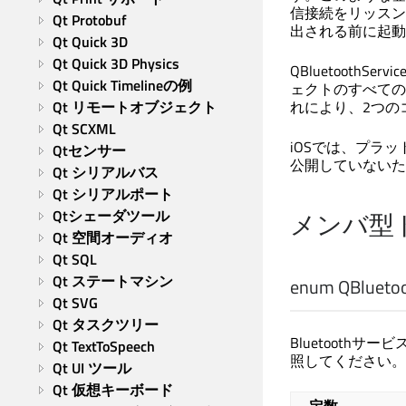
信接続をリッスン
Qt Protobuf
出される前に起動
Qt Quick 3D
Qt Quick 3D Physics
QBluetooth
Qt Quick Timelineの例
ェクトのすべての
Qt リモートオブジェクト
れにより、2つのコ
Qt SCXML
iOSでは、プラット
Qtセンサー
公開していないた
Qt シリアルバス
Qt シリアルポート
Qtシェーダツール
メンバ型
Qt 空間オーディオ
Qt SQL
Qt ステートマシン
enum QBluetoot
Qt SVG
Qt タスクツリー
Bluetoothサービ
Qt TextToSpeech
照してください。
Qt UI ツール
Qt 仮想キーボード