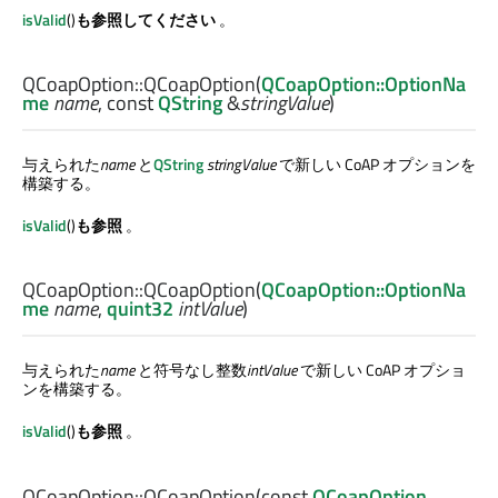
isValid
()
も参照してください
。
QCoapOption::
QCoapOption
(
QCoapOption::OptionNa
me
name
, const
QString
&
stringValue
)
与えられた
name
と
QString
stringValue
で新しい CoAP オプションを
構築する。
isValid
()
も参照
。
QCoapOption::
QCoapOption
(
QCoapOption::OptionNa
me
name
,
quint32
intValue
)
与えられた
name
と符号なし整数
intValue
で新しい CoAP オプショ
ンを構築する。
isValid
()
も参照
。
QCoapOption::
QCoapOption
(const
QCoapOption