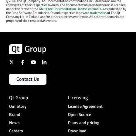
©
2026 The Qt Company Ltd. Documentation contributions included herein are the
copyrights of their respective owners. The documentation provided herein is licensed
under the terms of the
GNU Free Documentation License version 1.3
as published by
the Free Software Foundation. Qt and respective logos are
trademarks
of The Qt
Company Ltd. in Finland and/or other countries worldwide. All other trademarks are
property of their respective owners.
Contact Us
Qt Group
Licensing
Our Story
License Agreement
Brand
Open Source
News
Plans and pricing
Careers
Download