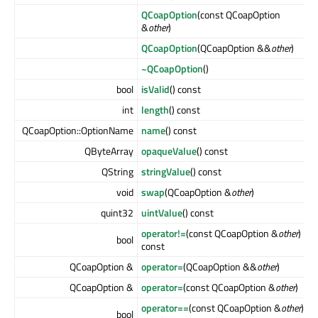
QCoapOption
(const QCoapOption
&
other
)
QCoapOption
(QCoapOption &&
other
)
~QCoapOption
()
bool
isValid
() const
int
length
() const
QCoapOption::OptionName
name
() const
QByteArray
opaqueValue
() const
QString
stringValue
() const
void
swap
(QCoapOption &
other
)
quint32
uintValue
() const
operator!=
(const QCoapOption &
other
)
bool
const
QCoapOption &
operator=
(QCoapOption &&
other
)
QCoapOption &
operator=
(const QCoapOption &
other
)
operator==
(const QCoapOption &
other
)
bool