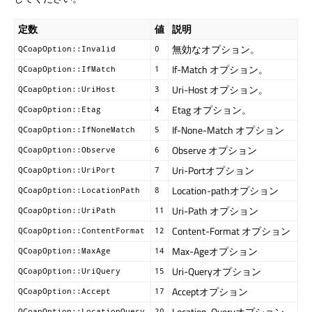
定数
値
説明
無効なオプション。
QCoapOption::Invalid
0
If-Match オプション。
QCoapOption::IfMatch
1
Uri-Host オプション。
QCoapOption::UriHost
3
Etag オプション。
QCoapOption::Etag
4
If-None-Match オプション
QCoapOption::IfNoneMatch
5
Observe オプション
QCoapOption::Observe
6
Uri-Portオプション
QCoapOption::UriPort
7
Location-pathオプション
QCoapOption::LocationPath
8
Uri-Path オプション
QCoapOption::UriPath
11
Content-Format オプション
QCoapOption::ContentFormat
12
Max-Ageオプション
QCoapOption::MaxAge
14
Uri-Queryオプション
QCoapOption::UriQuery
15
Acceptオプション
QCoapOption::Accept
17
Location-Queryオプション
QCoapOption::LocationQuery
20