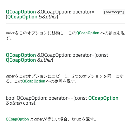
QCoapOption
&QCoapOption::
operator=
[noexcept]
(
QCoapOption
&&
other
)
other
をこのオプションに移動し、この
QCoapOption
への参照を返
す。
QCoapOption
&QCoapOption::
operator=
(const
QCoapOption
&
other
)
other
をこのオプションにコピーし、2つのオプションを同一にす
る。この
QCoapOption
への参照を返す。
bool
QCoapOption::
operator==
(const
QCoapOption
&
other
) const
QCoapOption
と
other
が等しい場合、
を返す。
true