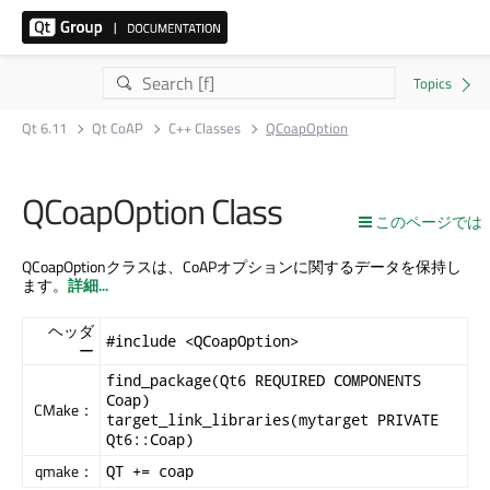
Qt 6.11
Qt CoAP
C++ Classes
QCoapOption
QCoapOption Class
このページでは
QCoapOptionクラスは、CoAPオプションに関するデータを保持し
ます。
詳細...
ヘッダ
#include <QCoapOption>
ー
find_package(Qt6 REQUIRED COMPONENTS
Coap)
CMake：
target_link_libraries(mytarget PRIVATE
Qt6::Coap)
qmake：
QT += coap