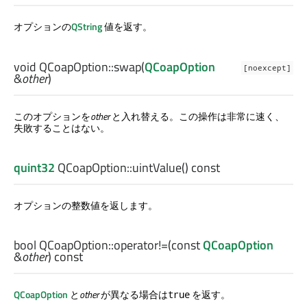
オプションの
QString
値を返す。
void
QCoapOption::
swap
(
QCoapOption
[noexcept]
&
other
)
このオプションを
other
と入れ替える。この操作は非常に速く、
失敗することはない。
quint32
QCoapOption::
uintValue
() const
オプションの整数値を返します。
bool
QCoapOption::
operator!=
(const
QCoapOption
&
other
) const
QCoapOption
と
other
が異なる場合は
を返す。
true