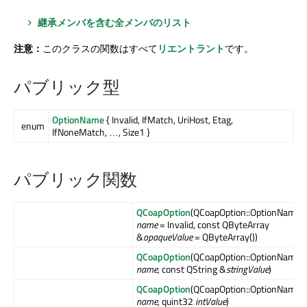
継承メンバを含む全メンバのリスト
注意：
このクラスの関数はすべて
リエントラント
です。
パブリック型
OptionName
{ Invalid, IfMatch, UriHost, Etag,
enum
IfNoneMatch, …, Size1 }
パブリック関数
QCoapOption
(QCoapOption::OptionName
name
= Invalid, const QByteArray
&
opaqueValue
= QByteArray())
QCoapOption
(QCoapOption::OptionName
name
, const QString &
stringValue
)
QCoapOption
(QCoapOption::OptionName
name
, quint32
intValue
)