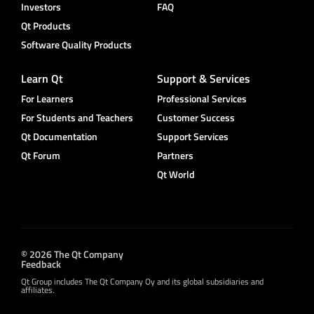
Investors
FAQ
Qt Products
Software Quality Products
Learn Qt
Support & Services
For Learners
Professional Services
For Students and Teachers
Customer Success
Qt Documentation
Support Services
Qt Forum
Partners
Qt World
© 2026 The Qt Company
Feedback
Qt Group includes The Qt Company Oy and its global subsidiaries and
affiliates.