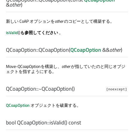
&
other
)
新しい CoAP オプションを
other
のコピーとして構築する。
isValid
()
も参照してください
。
QCoapOption::
QCoapOption
(
QCoapOption
&&
other
)
Move-QCoapOptionを構築し、
other
が指していたのと同じオブジ
ェクトを指すようにする。
QCoapOption::
~QCoapOption
()
[noexcept]
QCoapOption
オブジェクトを破棄する。
bool
QCoapOption::
isValid
() const