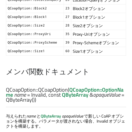
Block2オプション
QCoapOption::Block2
23
Block1オプション
QCoapOption::Block1
27
Size2オプション
QCoapOption::Size2
28
Proxy-Uriオプション
QCoapOption::ProxyUri
35
Proxy-Schemeオプション
QCoapOption::ProxyScheme
39
Size1オプション
QCoapOption::Size1
60
メンバ関数ドキュメント
QCoapOption::
QCoapOption
(
QCoapOption::OptionNa
me
name
= Invalid, const
QByteArray
&
opaqueValue
=
QByteArray())
与えられた
name
と
QByteArray
opaqueValue
で新しい CoAP オプシ
ョンを構築する。パラメータが渡されない場合、Invalid オブジェ
クトを構築します。